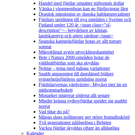
Handel med fjärilar omsätter miljontals dollar
Vätska i vingmembran kan ge fjärilsvingar färg
Drastisk minskning av danska habitatspecialister
Fjärilars spridning till nya områden i Sverige och
Finland under 120 år <span class="sf-
description">– betydelsen av klimat,
landskapstyp och arters särdrag</span>
Spanska kamgräsfjärilar hotas av allt torrare
somrar
Mikroklimat avgör utvecklingshastighet
Bete i Natura 2000-områden hotar de
väddnätfjärilar som ska skyddas
Nektar – tema med många variationer
Snabb anpassning till dagslängd hjälper
svingelgräsfjärilens spridning norrut
Fjärilslarvernas värdväxter– Mycket mer än en
midsommarbukett
Monarker migrerar söderut allt senare
Mindre kräsna sydrovfjärilar sprider sig snabbt
norrut
Vad tittar du på?
Många slags pollinerare ger större bomullsskörd
Två generationer påfågelöga i Belgien
Vackra fjärilar skyddas oftare än alldagliga
Kalender