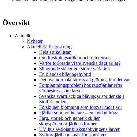
Översikt
Aktuellt
Nyheter
Aktuell fjärilsforskning
Hela artikellistan
Om forskningsartiklar och referenser
Varför förlorade vi tre svenska dagfjärilar?
Slingrande slåtter ger större variation
En öländsk blåvingehybrid
Det nya normala får oss att glömma hur det var
Fortplantningsproblem hos rapsfjärilar efter
värmestress som larver
Svenska svartfläckiga blåvingar sprider sig i
Storbritannien
Förskjuten blomning som försvar mot fjäril
Fjärilar som pollinerare – en laddad fråga
Färg, storlek och genetik skiljer
skogspärlemorfjärilens former
UV-ljus avslöjar busksnabbvingens larver
Sydrovfjäril har smak för stadslivet