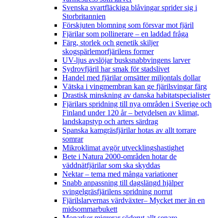
Svenska svartfläckiga blåvingar sprider sig i
Storbritannien
Förskjuten blomning som försvar mot fjäril
Fjärilar som pollinerare – en laddad fråga
Färg, storlek och genetik skiljer
skogspärlemorfjärilens former
UV-ljus avslöjar busksnabbvingens larver
Sydrovfjäril har smak för stadslivet
Handel med fjärilar omsätter miljontals dollar
Vätska i vingmembran kan ge fjärilsvingar färg
Drastisk minskning av danska habitatspecialister
Fjärilars spridning till nya områden i Sverige och
Finland under 120 år
– betydelsen av klimat,
landskapstyp och arters särdrag
Spanska kamgräsfjärilar hotas av allt torrare
somrar
Mikroklimat avgör utvecklingshastighet
Bete i Natura 2000-områden hotar de
väddnätfjärilar som ska skyddas
Nektar – tema med många variationer
Snabb anpassning till dagslängd hjälper
svingelgräsfjärilens spridning norrut
Fjärilslarvernas värdväxter– Mycket mer än en
midsommarbukett
Monarker migrerar söderut allt senare