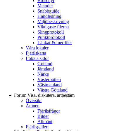
Broschyr
Metoder
Snabbguide
Handledning
Miljöbeskrivning
Viktigaste filerna
Slingprotokoll
Punktprotokoll
Länkar & mer filer
Våra lokaler
Fjärilskarta
Lokala sidor
Gotland
Jämtland
Närke
Västerbotten
Västmanland
Västra Götaland
Forum
Visa, diskutera, artbestäm
Översikt
Ämnen
Fjärilsfrågor
Bilder
Allmänt
Fjärilsgalleri