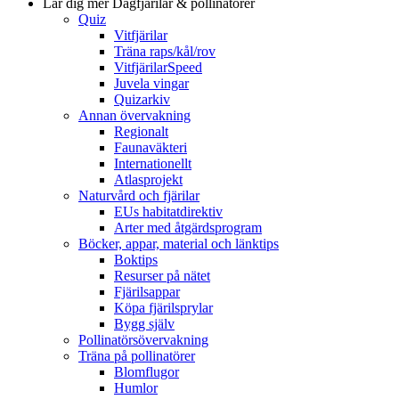
Lär dig mer
Dagfjärilar & pollinatörer
Quiz
Vitfjärilar
Träna raps/kål/rov
VitfjärilarSpeed
Juvela vingar
Quizarkiv
Annan övervakning
Regionalt
Faunaväkteri
Internationellt
Atlasprojekt
Naturvård och fjärilar
EUs habitatdirektiv
Arter med åtgärdsprogram
Böcker, appar, material och länktips
Boktips
Resurser på nätet
Fjärilsappar
Köpa fjärilsprylar
Bygg själv
Pollinatörsövervakning
Träna på pollinatörer
Blomflugor
Humlor