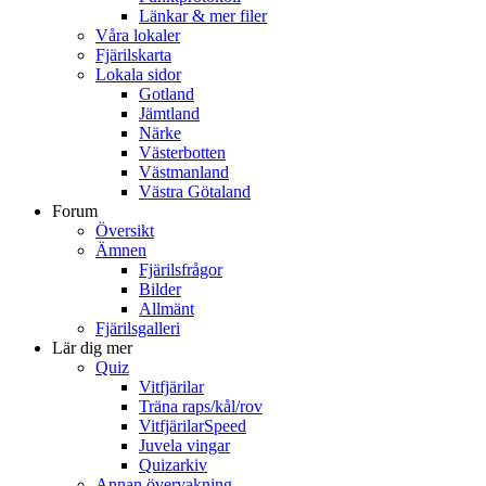
Länkar & mer filer
Våra lokaler
Fjärilskarta
Lokala sidor
Gotland
Jämtland
Närke
Västerbotten
Västmanland
Västra Götaland
Forum
Översikt
Ämnen
Fjärilsfrågor
Bilder
Allmänt
Fjärilsgalleri
Lär dig mer
Quiz
Vitfjärilar
Träna raps/kål/rov
VitfjärilarSpeed
Juvela vingar
Quizarkiv
Annan övervakning