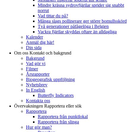
Mindre kräsna sydrovfjärilar sprider sig snabbt
norrut
Vad tittar du på?
Många slags pollinerare ger större bomullsskörd
Två generationer påfågelöga i Belgien
Vackra fjärilar skyddas oftare än alldagliga
Kalender
Anmäl dig här!
Din sida
Om oss
Kontakt och bakgrund
Bakgrund
Vad gör vi
Filmer
Årsrapporter
Biogeografisk uppföljning
Nyhetsbrev
In English
Butterfly Indicators
Kontakta oss
Övervakningen
Rapportera eller sök
Rapportera
Rapportera från punktlokal
Rapportera från slinga
Hur gör man?