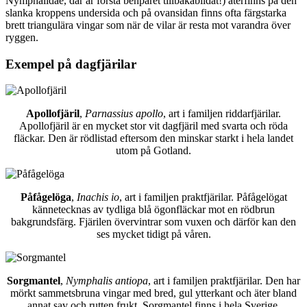
Nymphalidae, där är första benparet tillbakabildat!) återfinns på den
slanka kroppens undersida och på ovansidan finns ofta färgstarka
brett triangulära vingar som när de vilar är resta mot varandra över
ryggen.
Exempel på dagfjärilar
Apollofjäril
,
Parnassius apollo
, art i familjen riddarfjärilar.
Apollofjäril är en mycket stor vit dagfjäril med svarta och röda
fläckar. Den är rödlistad eftersom den minskar starkt i hela landet
utom på Gotland.
Påfågelöga
,
Inachis io
, art i familjen praktfjärilar. Påfågelögat
kännetecknas av tydliga blå ögonfläckar mot en rödbrun
bakgrundsfärg. Fjärilen övervintrar som vuxen och därför kan den
ses mycket tidigt på våren.
Sorgmantel
,
Nymphalis antiopa
, art i familjen praktfjärilar. Den har
mörkt sammetsbruna vingar med bred, gul ytterkant och äter bland
annat sav och rutten frukt. Sorgmantel finns i hela Sverige.