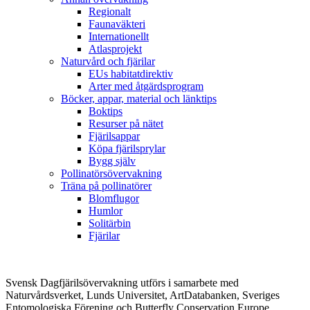
Regionalt
Faunaväkteri
Internationellt
Atlasprojekt
Naturvård och fjärilar
EUs habitatdirektiv
Arter med åtgärdsprogram
Böcker, appar, material och länktips
Boktips
Resurser på nätet
Fjärilsappar
Köpa fjärilsprylar
Bygg själv
Pollinatörsövervakning
Träna på pollinatörer
Blomflugor
Humlor
Solitärbin
Fjärilar
Svensk Dagfjärilsövervakning utförs i samarbete med
Naturvårdsverket, Lunds Universitet, ArtDatabanken, Sveriges
Entomologiska Förening och Butterfly Conservation Europe.