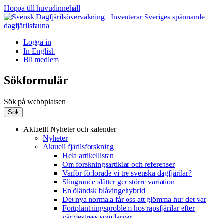
Hoppa till huvudinnehåll
Logga in
In English
Bli medlem
Sökformulär
Sök på webbplatsen
Aktuellt
Nyheter och kalender
Nyheter
Aktuell fjärilsforskning
Hela artikellistan
Om forskningsartiklar och referenser
Varför förlorade vi tre svenska dagfjärilar?
Slingrande slåtter ger större variation
En öländsk blåvingehybrid
Det nya normala får oss att glömma hur det var
Fortplantningsproblem hos rapsfjärilar efter
värmestress som larver