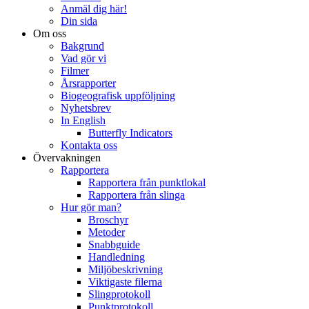
Anmäl dig här!
Din sida
Om oss
Bakgrund
Vad gör vi
Filmer
Årsrapporter
Biogeografisk uppföljning
Nyhetsbrev
In English
Butterfly Indicators
Kontakta oss
Övervakningen
Rapportera
Rapportera från punktlokal
Rapportera från slinga
Hur gör man?
Broschyr
Metoder
Snabbguide
Handledning
Miljöbeskrivning
Viktigaste filerna
Slingprotokoll
Punktprotokoll