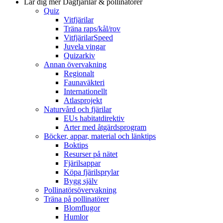
Lär dig mer
Dagfjärilar & pollinatörer
Quiz
Vitfjärilar
Träna raps/kål/rov
VitfjärilarSpeed
Juvela vingar
Quizarkiv
Annan övervakning
Regionalt
Faunaväkteri
Internationellt
Atlasprojekt
Naturvård och fjärilar
EUs habitatdirektiv
Arter med åtgärdsprogram
Böcker, appar, material och länktips
Boktips
Resurser på nätet
Fjärilsappar
Köpa fjärilsprylar
Bygg själv
Pollinatörsövervakning
Träna på pollinatörer
Blomflugor
Humlor