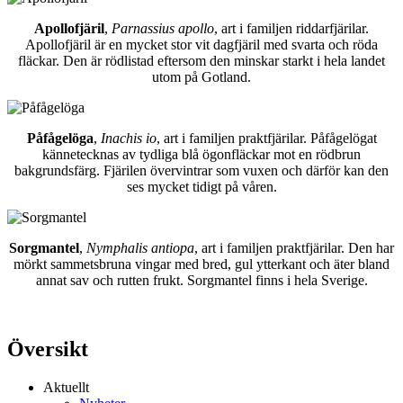
Apollofjäril
,
Parnassius apollo
, art i familjen riddarfjärilar.
Apollofjäril är en mycket stor vit dagfjäril med svarta och röda
fläckar. Den är rödlistad eftersom den minskar starkt i hela landet
utom på Gotland.
Påfågelöga
,
Inachis io
, art i familjen praktfjärilar. Påfågelögat
kännetecknas av tydliga blå ögonfläckar mot en rödbrun
bakgrundsfärg. Fjärilen övervintrar som vuxen och därför kan den
ses mycket tidigt på våren.
Sorgmantel
,
Nymphalis antiopa
, art i familjen praktfjärilar. Den har
mörkt sammetsbruna vingar med bred, gul ytterkant och äter bland
annat sav och rutten frukt. Sorgmantel finns i hela Sverige.
Översikt
Aktuellt