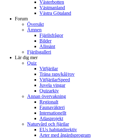
Västerbotten
Västmanland
Västra Götaland
Forum
Översikt
Ämnen
Fjärilsfrågor
Bilder
Allmänt
Fjärilsgalleri
Lär dig mer
Quiz
Vitfjärilar
Träna raps/kål/rov
VitfjärilarSpeed
Juvela vingar
Quizarkiv
Annan övervakning
Regionalt
Faunaväkteri
Internationellt
Atlasprojekt
Naturvård och fjärilar
EUs habitatdirektiv
Arter med åtgärdsprogram