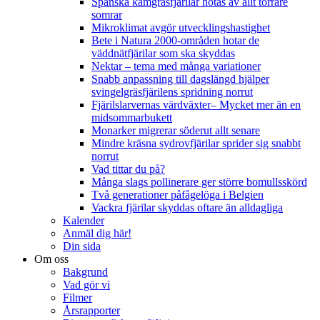
Spanska kamgräsfjärilar hotas av allt torrare
somrar
Mikroklimat avgör utvecklingshastighet
Bete i Natura 2000-områden hotar de
väddnätfjärilar som ska skyddas
Nektar – tema med många variationer
Snabb anpassning till dagslängd hjälper
svingelgräsfjärilens spridning norrut
Fjärilslarvernas värdväxter– Mycket mer än en
midsommarbukett
Monarker migrerar söderut allt senare
Mindre kräsna sydrovfjärilar sprider sig snabbt
norrut
Vad tittar du på?
Många slags pollinerare ger större bomullsskörd
Två generationer påfågelöga i Belgien
Vackra fjärilar skyddas oftare än alldagliga
Kalender
Anmäl dig här!
Din sida
Om oss
Bakgrund
Vad gör vi
Filmer
Årsrapporter