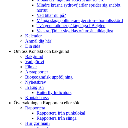
Mindre kräsna sydrovfjärilar sprider sig snabbt
norrut
Vad tittar du på?
Många slags pollinerare ger större bomullsskörd
Två generationer påfågelöga i Belgien
Vackra fjärilar skyddas oftare än alldagliga
Kalender
Anmäl dig här!
Din sida
Om oss
Kontakt och bakgrund
Bakgrund
Vad gör vi
Filmer
Årsrapporter
Biogeografisk uppföljning
Nyhetsbrev
In English
Butterfly Indicators
Kontakta oss
Övervakningen
Rapportera eller sök
Rapportera
Rapportera från punktlokal
Rapportera från slinga
Hur gör man?