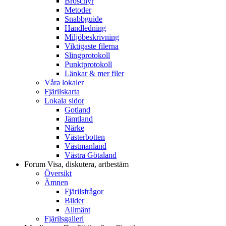
Broschyr
Metoder
Snabbguide
Handledning
Miljöbeskrivning
Viktigaste filerna
Slingprotokoll
Punktprotokoll
Länkar & mer filer
Våra lokaler
Fjärilskarta
Lokala sidor
Gotland
Jämtland
Närke
Västerbotten
Västmanland
Västra Götaland
Forum
Visa, diskutera, artbestäm
Översikt
Ämnen
Fjärilsfrågor
Bilder
Allmänt
Fjärilsgalleri