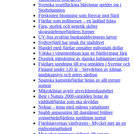
Svenska svartfläckiga blåvingar sprider sig i
Storbritannien
Förskjuten blomning som försvar mot fjäril
Fjärilar som pollinerare – en laddad fråga
Färg, storlek och genetik skiljer
skogspärlemorfjärilens former
UV-ljus avslöjar busksnabbvingens larver
Sydrovfjäril har smak för stadslivet
Handel med fjärilar omsätter miljontals dollar
Vätska i vingmembran kan ge fjärilsvingar färg
Drastisk minskning av danska habitatspecialister
Fjärilars spridning till nya områden i Sverige och
Finland under 120 år
– betydelsen av klimat,
landskapstyp och arters särdrag
Spanska kamgräsfjärilar hotas av allt torrare
somrar
Mikroklimat avgör utvecklingshastighet
Bete i Natura 2000-områden hotar de
väddnätfjärilar som ska skyddas
Nektar – tema med många variationer
Snabb anpassning till dagslängd hjälper
svingelgräsfjärilens spridning norrut
Fjärilslarvernas värdväxter– Mycket mer än en
midsommarbukett
Monarker migrerar söderut allt senare