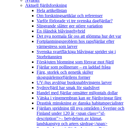
Nyheter
Aktuell fjärilsforskning
Hela artikellistan
Om forskningsartiklar och referenser
Varför förlorade vi tre svenska dagfjärilar?
Slingrande slåtter ger större variation
En öländsk blåvingehybrid
Det nya normala får oss att glömma hur det var
Fortplantningsproblem hos rapsfjärilar efter
värmestress som larver
Svenska svartfläckiga blåvingar sprider sig i
Storbritannien
Förskjuten blomning som försvar mot fjäril
Fjärilar som pollinerare – en laddad fråga
Färg, storlek och genetik skiljer
skogspärlemorfjärilens former
UV-ljus avslöjar busksnabbvingens larver
Sydrovfjäril har smak för stadslivet
Handel med fjärilar omsätter miljontals dollar
Vätska i vingmembran kan ge fjärilsvingar färg
Drastisk minskning av danska habitatspecialister
Fjärilars spridning till nya områden i Sverige och
Finland under 120 år <span class="sf-
description">– betydelsen av klimat,
landskapstyp och arters särdrag</span>