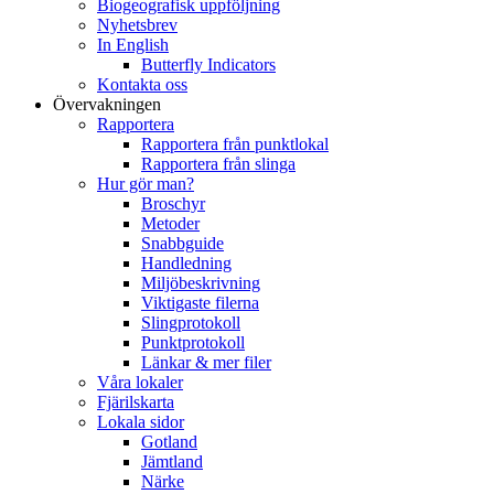
Biogeografisk uppföljning
Nyhetsbrev
In English
Butterfly Indicators
Kontakta oss
Övervakningen
Rapportera
Rapportera från punktlokal
Rapportera från slinga
Hur gör man?
Broschyr
Metoder
Snabbguide
Handledning
Miljöbeskrivning
Viktigaste filerna
Slingprotokoll
Punktprotokoll
Länkar & mer filer
Våra lokaler
Fjärilskarta
Lokala sidor
Gotland
Jämtland
Närke