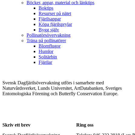
Böcker, appar, material och länktips
Boktips
Resurser på nätet
Fjärilsappar
Köpa fjärilsprylar
Bygg själv
Pollinatörsövervakning
Träna på pollinatörer
Blomflugor
Humlor
Solitärbin
Fjärilar
Svensk Dagfjärilsövervakning utförs i samarbete med
Naturvårdsverket, Lunds Universitet, ArtDatabanken, Sveriges
Entomologiska Förening och Butterfly Conservation Europe.
Skriv ett brev
Ring oss