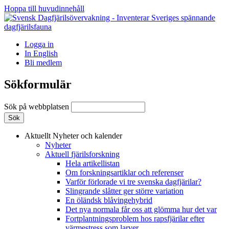
Hoppa till huvudinnehåll
Logga in
In English
Bli medlem
Sökformulär
Sök på webbplatsen
Aktuellt
Nyheter och kalender
Nyheter
Aktuell fjärilsforskning
Hela artikellistan
Om forskningsartiklar och referenser
Varför förlorade vi tre svenska dagfjärilar?
Slingrande slåtter ger större variation
En öländsk blåvingehybrid
Det nya normala får oss att glömma hur det var
Fortplantningsproblem hos rapsfjärilar efter
värmestress som larver