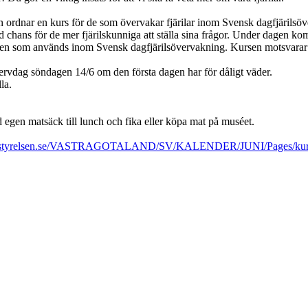
n ordnar en kurs för de som övervakar fjärilar inom Svensk dagfjärilsöve
chans för de mer fjärilskunniga att ställa sina frågor. Under dagen kom
en som används inom Svensk dagfjärilsövervakning. Kursen motsvarar f
rvdag söndagen 14/6 om den första dagen har för dåligt väder.
la.
d egen matsäck till lunch och fika eller köpa mat på muséet.
nsstyrelsen.se/VASTRAGOTALAND/SV/KALENDER/JUNI/Pages/kurs