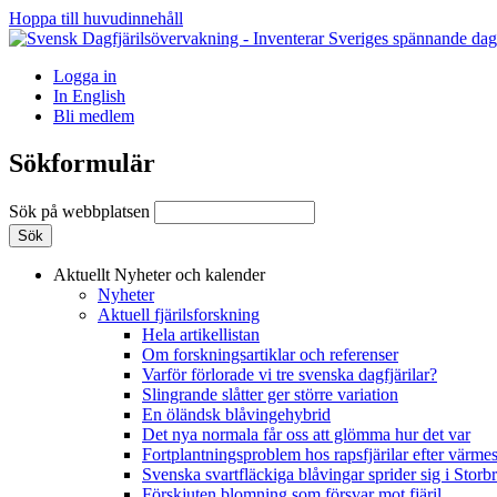
Hoppa till huvudinnehåll
Logga in
In English
Bli medlem
Sökformulär
Sök på webbplatsen
Aktuellt
Nyheter och kalender
Nyheter
Aktuell fjärilsforskning
Hela artikellistan
Om forskningsartiklar och referenser
Varför förlorade vi tre svenska dagfjärilar?
Slingrande slåtter ger större variation
En öländsk blåvingehybrid
Det nya normala får oss att glömma hur det var
Fortplantningsproblem hos rapsfjärilar efter värmes
Svenska svartfläckiga blåvingar sprider sig i Storb
Förskjuten blomning som försvar mot fjäril