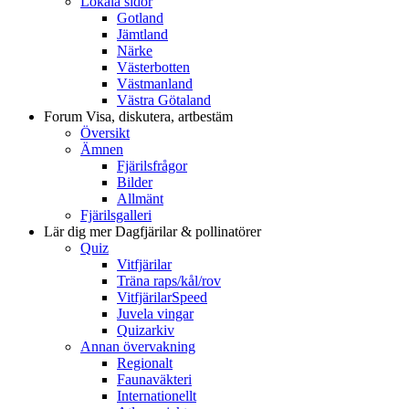
Lokala sidor
Gotland
Jämtland
Närke
Västerbotten
Västmanland
Västra Götaland
Forum
Visa, diskutera, artbestäm
Översikt
Ämnen
Fjärilsfrågor
Bilder
Allmänt
Fjärilsgalleri
Lär dig mer
Dagfjärilar & pollinatörer
Quiz
Vitfjärilar
Träna raps/kål/rov
VitfjärilarSpeed
Juvela vingar
Quizarkiv
Annan övervakning
Regionalt
Faunaväkteri
Internationellt