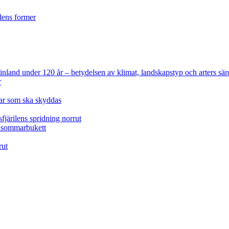
ilens former
 Finland under 120 år
– betydelsen av klimat, landskapstyp och arters sär
r
lar som ska skyddas
fjärilens spridning norrut
idsommarbukett
rut