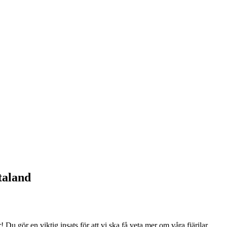
taland
! Du gör en viktig insats för att vi ska få veta mer om våra fjärilar.