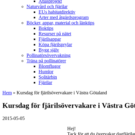
Atlasprojekt
Naturvård och fjärilar
EUs habitatdirektiv
Arter med åtgärdsprogram
Böcker, appar, material och länktips
Boktips
Resurser på nätet
Fjärilsappar
Köpa fjärilsprylar
Bygg själv
Pollinatörsövervakning
Träna på pollinatörer
Blomflugor
Humlor
Solitärbin
Fjärilar
Hem
» Kursdag för fjärilsövervakare i Västra Götaland
Kursdag för fjärilsövervakare i Västra Gö
2015-05-05
Hej!
Tack för att du övervakar dagfjärilar