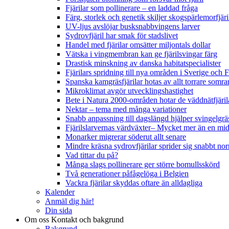
Fjärilar som pollinerare – en laddad fråga
Färg, storlek och genetik skiljer skogspärlemorfjär
UV-ljus avslöjar busksnabbvingens larver
Sydrovfjäril har smak för stadslivet
Handel med fjärilar omsätter miljontals dollar
Vätska i vingmembran kan ge fjärilsvingar färg
Drastisk minskning av danska habitatspecialister
Fjärilars spridning till nya områden i Sverige och
Spanska kamgräsfjärilar hotas av allt torrare somra
Mikroklimat avgör utvecklingshastighet
Bete i Natura 2000-områden hotar de väddnätfjäri
Nektar – tema med många variationer
Snabb anpassning till dagslängd hjälper svingelgräs
Fjärilslarvernas värdväxter– Mycket mer än en m
Monarker migrerar söderut allt senare
Mindre kräsna sydrovfjärilar sprider sig snabbt nor
Vad tittar du på?
Många slags pollinerare ger större bomullsskörd
Två generationer påfågelöga i Belgien
Vackra fjärilar skyddas oftare än alldagliga
Kalender
Anmäl dig här!
Din sida
Om oss
Kontakt och bakgrund
Bakgrund