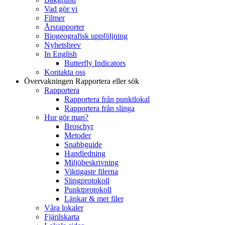
Vad gör vi
Filmer
Årsrapporter
Biogeografisk uppföljning
Nyhetsbrev
In English
Butterfly Indicators
Kontakta oss
Övervakningen
Rapportera eller sök
Rapportera
Rapportera från punktlokal
Rapportera från slinga
Hur gör man?
Broschyr
Metoder
Snabbguide
Handledning
Miljöbeskrivning
Viktigaste filerna
Slingprotokoll
Punktprotokoll
Länkar & mer filer
Våra lokaler
Fjärilskarta