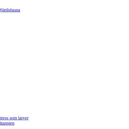
tress som larver
ritannien