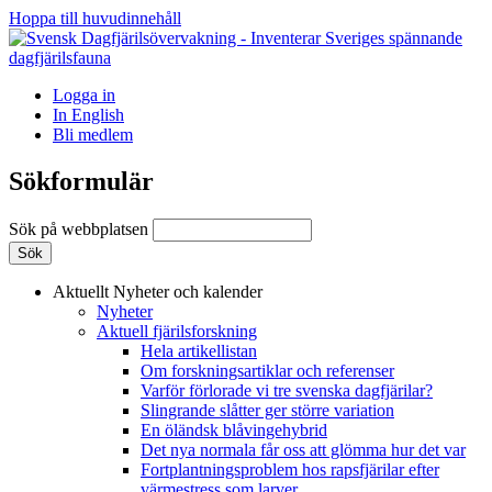
Hoppa till huvudinnehåll
Logga in
In English
Bli medlem
Sökformulär
Sök på webbplatsen
Aktuellt
Nyheter och kalender
Nyheter
Aktuell fjärilsforskning
Hela artikellistan
Om forskningsartiklar och referenser
Varför förlorade vi tre svenska dagfjärilar?
Slingrande slåtter ger större variation
En öländsk blåvingehybrid
Det nya normala får oss att glömma hur det var
Fortplantningsproblem hos rapsfjärilar efter
värmestress som larver