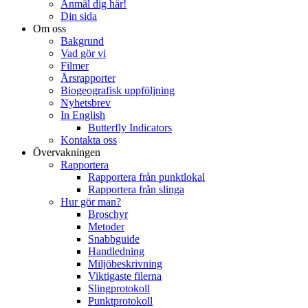
Anmäl dig här!
Din sida
Om oss
Bakgrund
Vad gör vi
Filmer
Årsrapporter
Biogeografisk uppföljning
Nyhetsbrev
In English
Butterfly Indicators
Kontakta oss
Övervakningen
Rapportera
Rapportera från punktlokal
Rapportera från slinga
Hur gör man?
Broschyr
Metoder
Snabbguide
Handledning
Miljöbeskrivning
Viktigaste filerna
Slingprotokoll
Punktprotokoll