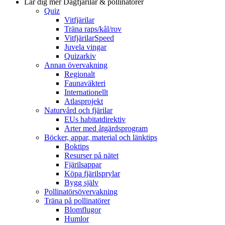
Lär dig mer
Dagfjärilar & pollinatörer
Quiz
Vitfjärilar
Träna raps/kål/rov
VitfjärilarSpeed
Juvela vingar
Quizarkiv
Annan övervakning
Regionalt
Faunaväkteri
Internationellt
Atlasprojekt
Naturvård och fjärilar
EUs habitatdirektiv
Arter med åtgärdsprogram
Böcker, appar, material och länktips
Boktips
Resurser på nätet
Fjärilsappar
Köpa fjärilsprylar
Bygg själv
Pollinatörsövervakning
Träna på pollinatörer
Blomflugor
Humlor