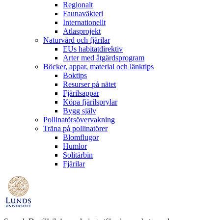
Regionalt
Faunaväkteri
Internationellt
Atlasprojekt
Naturvård och fjärilar
EUs habitatdirektiv
Arter med åtgärdsprogram
Böcker, appar, material och länktips
Boktips
Resurser på nätet
Fjärilsappar
Köpa fjärilsprylar
Bygg själv
Pollinatörsövervakning
Träna på pollinatörer
Blomflugor
Humlor
Solitärbin
Fjärilar