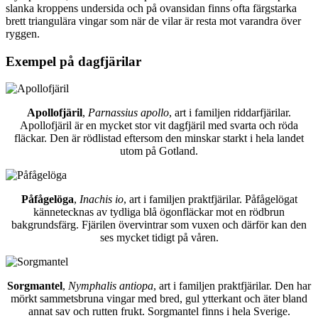
slanka kroppens undersida och på ovansidan finns ofta färgstarka
brett triangulära vingar som när de vilar är resta mot varandra över
ryggen.
Exempel på dagfjärilar
Apollofjäril
,
Parnassius apollo
, art i familjen riddarfjärilar.
Apollofjäril är en mycket stor vit dagfjäril med svarta och röda
fläckar. Den är rödlistad eftersom den minskar starkt i hela landet
utom på Gotland.
Påfågelöga
,
Inachis io
, art i familjen praktfjärilar. Påfågelögat
kännetecknas av tydliga blå ögonfläckar mot en rödbrun
bakgrundsfärg. Fjärilen övervintrar som vuxen och därför kan den
ses mycket tidigt på våren.
Sorgmantel
,
Nymphalis antiopa
, art i familjen praktfjärilar. Den har
mörkt sammetsbruna vingar med bred, gul ytterkant och äter bland
annat sav och rutten frukt. Sorgmantel finns i hela Sverige.