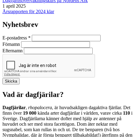
Dagfjärilsövervakningskurs på Nordens Ark
1 april 2025
Årsrapporten för 2024 klar
Nyhetsbrev
E-postadress
*
Förnamn
Efternamn
Vad är dagfjärilar?
Dagfjärilar
,
rhopalocera
, är huvudsakligen dagaktiva fjärilar. Det
finns över
19 000
kända arter dagfjärilar i världen, varav cirka
110
i
Sverige. Dagfjärilarna känner dofter med hjälp av antenner på
huvudet och ser med stora facettögon. Dom äter nektar med
sugsnabel, som kan rullas in och ut. De tre benparen (två hos
Nymphalidae, där är första benparet tillbakabildat!) återfinns på den