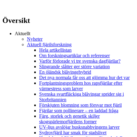
Översikt
Aktuellt
Nyheter
Aktuell fjärilsforskning
Hela artikellistan
Om forskningsartiklar och referenser
Varför förlorade vi tre svenska dagfjärilar?
Slingrande slåtter ger större variation
En öländsk blåvingehybrid
Det nya normala får oss att glömma hur det var
Fortplantningsproblem hos rapsfjärilar efter
värmestress som larver
Svenska svartfläckiga blåvingar sprider sig i
Storbritannien
Förskjuten blomning som försvar mot fjäril
Fjärilar som pollinerare – en laddad fråga
Färg, storlek och genetik skiljer
skogspärlemorfjärilens former
UV-ljus avslöjar busksnabbvingens larver
Sydrovfjäril har smak för stadslivet