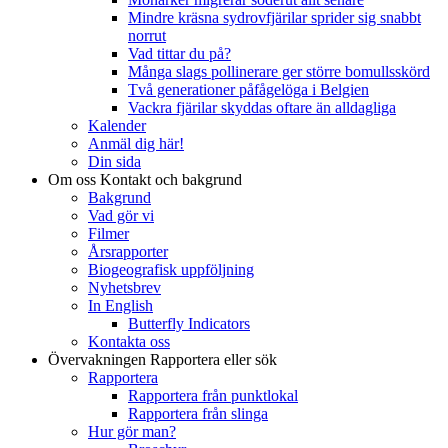
Mindre kräsna sydrovfjärilar sprider sig snabbt
norrut
Vad tittar du på?
Många slags pollinerare ger större bomullsskörd
Två generationer påfågelöga i Belgien
Vackra fjärilar skyddas oftare än alldagliga
Kalender
Anmäl dig här!
Din sida
Om oss
Kontakt och bakgrund
Bakgrund
Vad gör vi
Filmer
Årsrapporter
Biogeografisk uppföljning
Nyhetsbrev
In English
Butterfly Indicators
Kontakta oss
Övervakningen
Rapportera eller sök
Rapportera
Rapportera från punktlokal
Rapportera från slinga
Hur gör man?