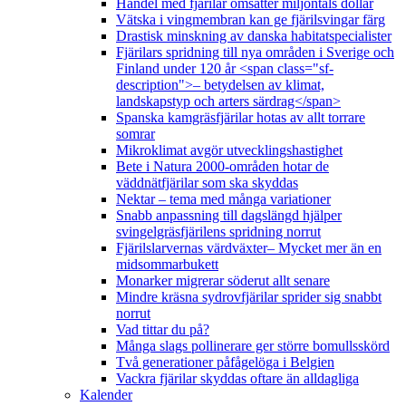
Handel med fjärilar omsätter miljontals dollar
Vätska i vingmembran kan ge fjärilsvingar färg
Drastisk minskning av danska habitatspecialister
Fjärilars spridning till nya områden i Sverige och
Finland under 120 år <span class="sf-
description">– betydelsen av klimat,
landskapstyp och arters särdrag</span>
Spanska kamgräsfjärilar hotas av allt torrare
somrar
Mikroklimat avgör utvecklingshastighet
Bete i Natura 2000-områden hotar de
väddnätfjärilar som ska skyddas
Nektar – tema med många variationer
Snabb anpassning till dagslängd hjälper
svingelgräsfjärilens spridning norrut
Fjärilslarvernas värdväxter– Mycket mer än en
midsommarbukett
Monarker migrerar söderut allt senare
Mindre kräsna sydrovfjärilar sprider sig snabbt
norrut
Vad tittar du på?
Många slags pollinerare ger större bomullsskörd
Två generationer påfågelöga i Belgien
Vackra fjärilar skyddas oftare än alldagliga
Kalender