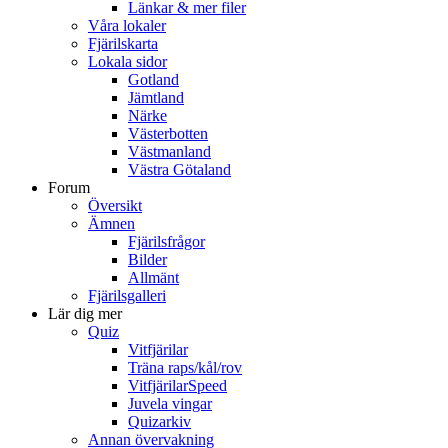
Länkar & mer filer
Våra lokaler
Fjärilskarta
Lokala sidor
Gotland
Jämtland
Närke
Västerbotten
Västmanland
Västra Götaland
Forum
Översikt
Ämnen
Fjärilsfrågor
Bilder
Allmänt
Fjärilsgalleri
Lär dig mer
Quiz
Vitfjärilar
Träna raps/kål/rov
VitfjärilarSpeed
Juvela vingar
Quizarkiv
Annan övervakning