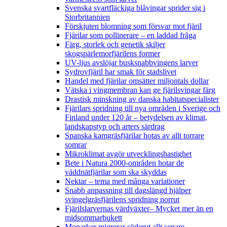
Svenska svartfläckiga blåvingar sprider sig i
Storbritannien
Förskjuten blomning som försvar mot fjäril
Fjärilar som pollinerare – en laddad fråga
Färg, storlek och genetik skiljer
skogspärlemorfjärilens former
UV-ljus avslöjar busksnabbvingens larver
Sydrovfjäril har smak för stadslivet
Handel med fjärilar omsätter miljontals dollar
Vätska i vingmembran kan ge fjärilsvingar färg
Drastisk minskning av danska habitatspecialister
Fjärilars spridning till nya områden i Sverige och
Finland under 120 år
– betydelsen av klimat,
landskapstyp och arters särdrag
Spanska kamgräsfjärilar hotas av allt torrare
somrar
Mikroklimat avgör utvecklingshastighet
Bete i Natura 2000-områden hotar de
väddnätfjärilar som ska skyddas
Nektar – tema med många variationer
Snabb anpassning till dagslängd hjälper
svingelgräsfjärilens spridning norrut
Fjärilslarvernas värdväxter– Mycket mer än en
midsommarbukett
Monarker migrerar söderut allt senare