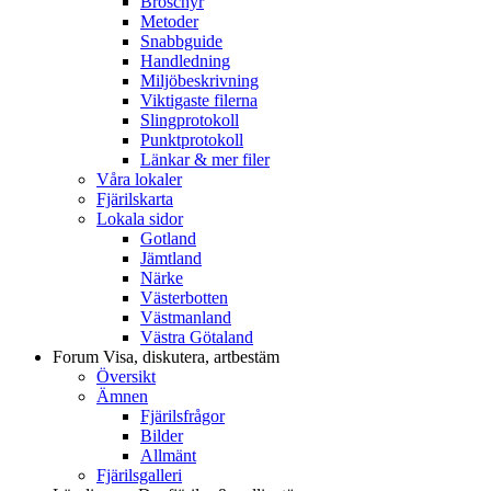
Broschyr
Metoder
Snabbguide
Handledning
Miljöbeskrivning
Viktigaste filerna
Slingprotokoll
Punktprotokoll
Länkar & mer filer
Våra lokaler
Fjärilskarta
Lokala sidor
Gotland
Jämtland
Närke
Västerbotten
Västmanland
Västra Götaland
Forum
Visa, diskutera, artbestäm
Översikt
Ämnen
Fjärilsfrågor
Bilder
Allmänt
Fjärilsgalleri