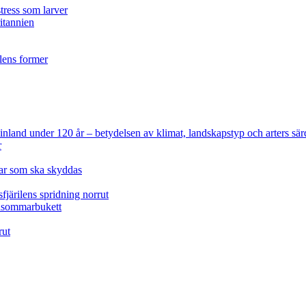
tress som larver
ritannien
ilens former
 Finland under 120 år
– betydelsen av klimat, landskapstyp och arters sär
r
lar som ska skyddas
fjärilens spridning norrut
idsommarbukett
rut