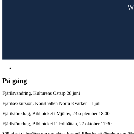
På gång
Fjärilsvandring, Kulturens Östarp 28 juni
Fjärilsexkursion, Konsthallen Norra Kvarken 11 juli
Fjärilsföredrag, Biblioteket i Mjölby, 23 september 18:00
Fjärilsföredrag, Biblioteket i Trollhättan, 27 oktober 17:30
Vill ni att vi berättar om projektet hos er? Eller ha ett föredrag om f