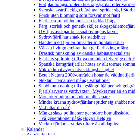
Fortplantningsproblem hos rapsfjärilar efter värmes
Svenska svartfläckiga blåvingar sprider sig i Storb
Förskjuten blomning som försvar mot fjäril
Fjärilar som pollinerare – en laddad fråga
Färg, storlek och genetik skiljer skogspärlemorfjär
UV-ljus avslöjar busksnabbvingens larver
Sydrovfjäril har smak för stadslivet
Handel med fjärilar omsätter miljontals dollar
Vätska i vingmembran kan ge fjärilsvingar färg
Drastisk minskning av danska habitatspecialister
Fjärilars spridning till nya områden i Sverige och
Spanska kamgräsfjärilar hotas av allt torrare somra
Mikroklimat avgör utvecklingshastighet
Bete i Natura 2000-områden hotar de väddnätfjäri
Nektar – tema med många variationer
Snabb anpassning till dagslängd hjälper svingelgräs
Fjärilslarvernas värdväxter– Mycket mer än en m
Monarker migrerar söderut allt senare
Mindre kräsna sydrovfjärilar sprider sig snabbt nor
Vad tittar du på?
Många slags pollinerare ger större bomullsskörd
Två generationer påfågelöga i Belgien
Vackra fjärilar skyddas oftare än alldagliga
Kalender
Anmäl dig här!