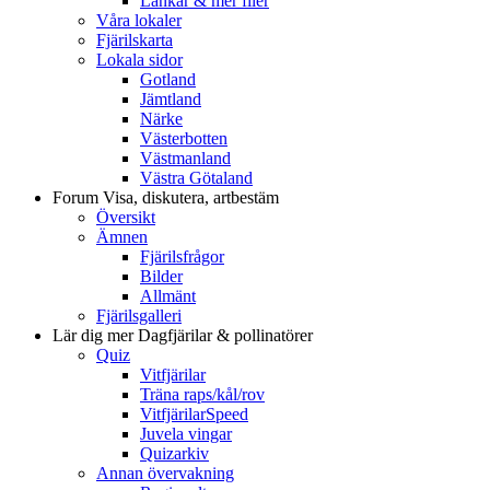
Länkar & mer filer
Våra lokaler
Fjärilskarta
Lokala sidor
Gotland
Jämtland
Närke
Västerbotten
Västmanland
Västra Götaland
Forum
Visa, diskutera, artbestäm
Översikt
Ämnen
Fjärilsfrågor
Bilder
Allmänt
Fjärilsgalleri
Lär dig mer
Dagfjärilar & pollinatörer
Quiz
Vitfjärilar
Träna raps/kål/rov
VitfjärilarSpeed
Juvela vingar
Quizarkiv
Annan övervakning