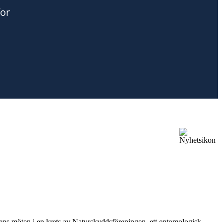
vårens möten i en krets av Naturskyddsföreningen, ett entomologisk