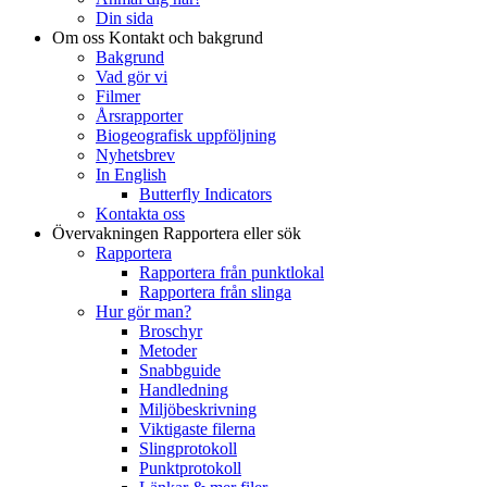
Din sida
Om oss
Kontakt och bakgrund
Bakgrund
Vad gör vi
Filmer
Årsrapporter
Biogeografisk uppföljning
Nyhetsbrev
In English
Butterfly Indicators
Kontakta oss
Övervakningen
Rapportera eller sök
Rapportera
Rapportera från punktlokal
Rapportera från slinga
Hur gör man?
Broschyr
Metoder
Snabbguide
Handledning
Miljöbeskrivning
Viktigaste filerna
Slingprotokoll
Punktprotokoll