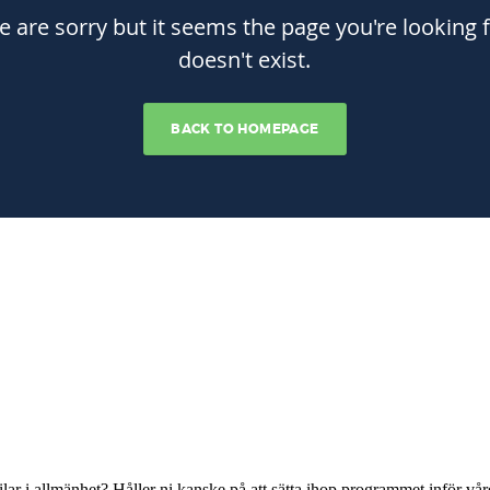
järilar i allmänhet? Håller ni kanske på att sätta ihop programmet inför 