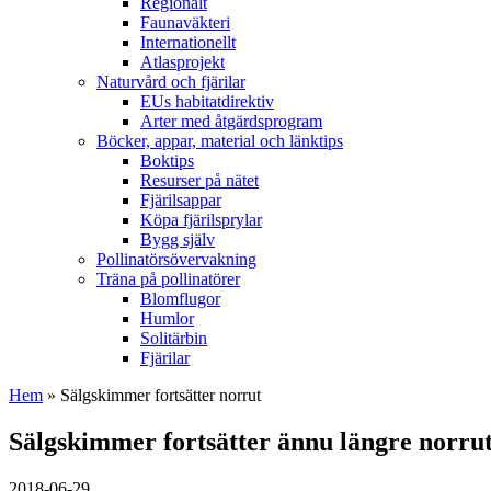
Regionalt
Faunaväkteri
Internationellt
Atlasprojekt
Naturvård och fjärilar
EUs habitatdirektiv
Arter med åtgärdsprogram
Böcker, appar, material och länktips
Boktips
Resurser på nätet
Fjärilsappar
Köpa fjärilsprylar
Bygg själv
Pollinatörsövervakning
Träna på pollinatörer
Blomflugor
Humlor
Solitärbin
Fjärilar
Hem
» Sälgskimmer fortsätter norrut
Sälgskimmer fortsätter ännu längre norru
2018-06-29