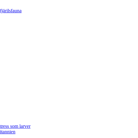
tress som larver
ritannien