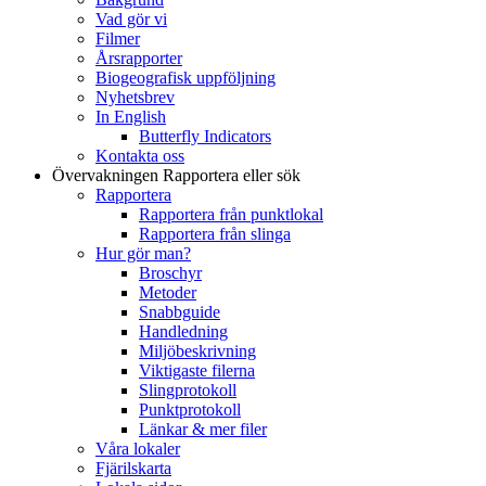
Vad gör vi
Filmer
Årsrapporter
Biogeografisk uppföljning
Nyhetsbrev
In English
Butterfly Indicators
Kontakta oss
Övervakningen
Rapportera eller sök
Rapportera
Rapportera från punktlokal
Rapportera från slinga
Hur gör man?
Broschyr
Metoder
Snabbguide
Handledning
Miljöbeskrivning
Viktigaste filerna
Slingprotokoll
Punktprotokoll
Länkar & mer filer
Våra lokaler
Fjärilskarta