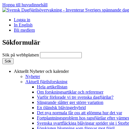
Hoppa till huvudinnehåll
Logga in
In English
Bli medlem
Sökformulär
Sök på webbplatsen
Aktuellt
Nyheter och kalender
Nyheter
Aktuell fjärilsforskning
Hela artikellistan
Om forskningsartiklar och referenser
Varför förlorade vi tre svenska dagfjärilar?
Slingrande slåtter ger större variation
En öländsk blåvingehybrid
Det nya normala får oss att glömma hur det var
Fortplantningsproblem hos rapsfjärilar efter värmes
Svenska svartfläckiga blåvingar sprider sig i Storb
Förskjuten blomning som försvar mot fjäril