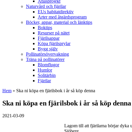
Atlasprojekt
Naturvård och fjärilar
EUs habitatdirektiv
Arter med åtgärdsprogram
Böcker, appar, material och länktips
Boktips
Resurser på nätet
Fjärilsappar
Köpa fjärilsprylar
Bygg själv
Pollinatörsövervakning
Träna på pollinatörer
Blomflugor
Humlor
Solitärbin
Fjärilar
Hem
» Ska ni köpa en fjärilsbok i år så köp denna
Ska ni köpa en fjärilsbok i år så köp denna
2021-03-09
Lagom till att fjärilarna börjar dyka
Sjöberg.