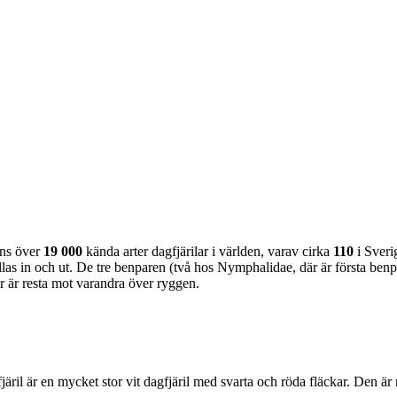
nns över
19 000
kända arter dagfjärilar i världen, varav cirka
110
i Sveri
as in och ut. De tre benparen (två hos Nymphalidae, där är första benpa
ar är resta mot varandra över ryggen.
lofjäril är en mycket stor vit dagfjäril med svarta och röda fläckar. Den 