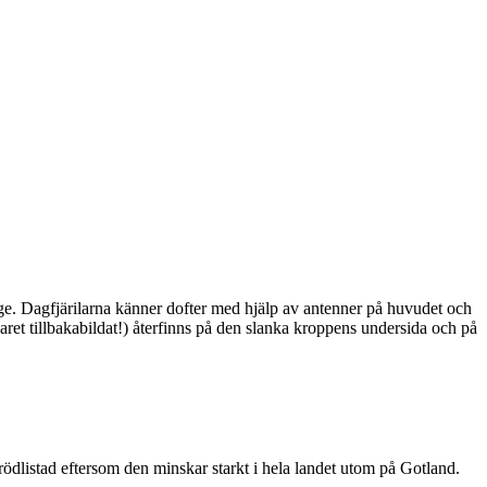
ge. Dagfjärilarna känner dofter med hjälp av antenner på huvudet och
ret tillbakabildat!) återfinns på den slanka kroppens undersida och på
är rödlistad eftersom den minskar starkt i hela landet utom på Gotland.