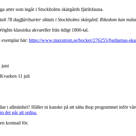
liga arter som ingår i Stockholms skärgårds fjärilsfauna.
talt 78 dagfjärilsarter siktats i Stockholms skärgård. Rikedom kan mäta
ghts klassiska akvareller från tidigt 1800-tal.
t exemplar här:
https://www.maxstrom.se/bocker/276255/fjarilarnas-ska
 juni
 Kvarken 11 juli
järilar i allmänhet? Håller ni kanske på att sätta ihop programmet inför 
om det går att ordna.
en kostnad för.