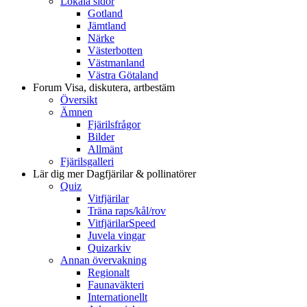
Lokala sidor
Gotland
Jämtland
Närke
Västerbotten
Västmanland
Västra Götaland
Forum
Visa, diskutera, artbestäm
Översikt
Ämnen
Fjärilsfrågor
Bilder
Allmänt
Fjärilsgalleri
Lär dig mer
Dagfjärilar & pollinatörer
Quiz
Vitfjärilar
Träna raps/kål/rov
VitfjärilarSpeed
Juvela vingar
Quizarkiv
Annan övervakning
Regionalt
Faunaväkteri
Internationellt