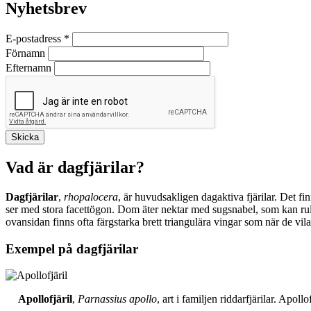
Nyhetsbrev
E-postadress
*
Förnamn
Efternamn
Vad är dagfjärilar?
Dagfjärilar
,
rhopalocera
, är huvudsakligen dagaktiva fjärilar. Det fi
ser med stora facettögon. Dom äter nektar med sugsnabel, som kan rull
ovansidan finns ofta färgstarka brett triangulära vingar som när de vil
Exempel på dagfjärilar
Apollofjäril
,
Parnassius apollo
, art i familjen riddarfjärilar. Apol