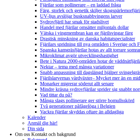
Fjärilar som pollinerare – en laddad fråga
Färg, storlek och genetik skiljer skogspärlemorfjär
UV-ljus avslöjar busksnabbvingens larver
Sydrovfjäril har smak för stadslivet
Handel med fjärilar omsätter miljontals dollar
Vätska i vingmembran kan ge fjärilsvingar färg
Drastisk minskning av danska habitatspecialister
Fjärilars spridning till nya områden i Sverige och
Spanska kamgräsfjärilar hotas av allt torrare somra
Mikroklimat avgör utvecklingshastighet
Bete i Natura 2000-områden hotar de väddnätfjäri
Nektar – tema med många variationer
Snabb anpassning till dagslängd hjälper svingelgräs
Fjärilslarvernas värdväxter– Mycket mer än en m
Monarker migrerar söderut allt senare
Mindre kräsna sydrovfjärilar sprider sig snabbt nor
Vad tittar du på?
Många slags pollinerare ger större bomullsskörd
Två generationer påfågelöga i Belgien
Vackra fjärilar skyddas oftare än alldagliga
Kalender
Anmäl dig här!
Din sida
Om oss
Kontakt och bakgrund
Bakgrund