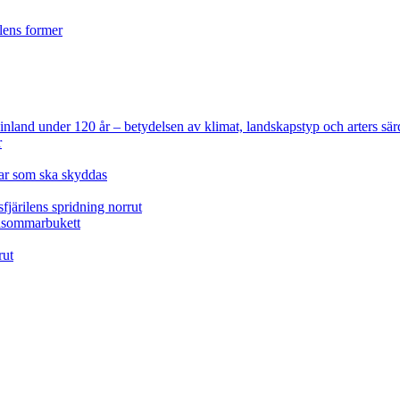
ilens former
 Finland under 120 år
– betydelsen av klimat, landskapstyp och arters sär
r
lar som ska skyddas
fjärilens spridning norrut
idsommarbukett
rut