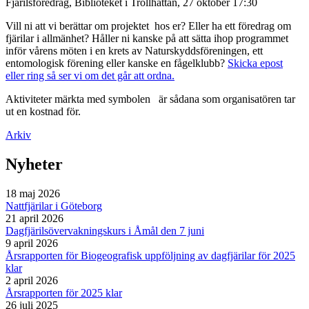
Fjärilsföredrag, Biblioteket i Trollhättan, 27 oktober 17:30
Vill ni att vi berättar om projektet hos er? Eller ha ett föredrag om
fjärilar i allmänhet? Håller ni kanske på att sätta ihop programmet
inför vårens möten i en krets av Naturskyddsföreningen, ett
entomologisk förening eller kanske en fågelklubb?
Skicka epost
eller ring så ser vi om det går att ordna.
Aktiviteter märkta med symbolen
är sådana som organisatören tar
ut en kostnad för.
Arkiv
Nyheter
18 maj 2026
Nattfjärilar i Göteborg
21 april 2026
Dagfjärilsövervakningskurs i Åmål den 7 juni
9 april 2026
Årsrapporten för Biogeografisk uppföljning av dagfjärilar för 2025
klar
2 april 2026
Årsrapporten för 2025 klar
26 juli 2025