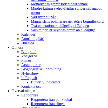
Monarker migrerar söderut allt senare
Mindre kräsna sydrovfjärilar sprider sig snabbt
norrut
Vad tittar du på?
Många slags pollinerare ger större bomullsskörd
Två generationer påfågelöga i Belgien
Vackra fjärilar skyddas oftare än alldagliga
Kalender
Anmäl dig här!
Din sida
Om oss
Bakgrund
Vad gör vi
Filmer
Årsrapporter
Biogeografisk uppföljning
Nyhetsbrev
In English
Butterfly Indicators
Kontakta oss
Övervakningen
Rapportera
Rapportera från punktlokal
Rapportera från slinga