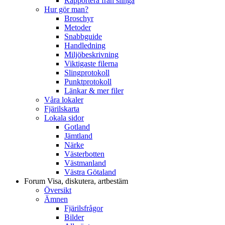
Rapportera från slinga
Hur gör man?
Broschyr
Metoder
Snabbguide
Handledning
Miljöbeskrivning
Viktigaste filerna
Slingprotokoll
Punktprotokoll
Länkar & mer filer
Våra lokaler
Fjärilskarta
Lokala sidor
Gotland
Jämtland
Närke
Västerbotten
Västmanland
Västra Götaland
Forum
Visa, diskutera, artbestäm
Översikt
Ämnen
Fjärilsfrågor
Bilder