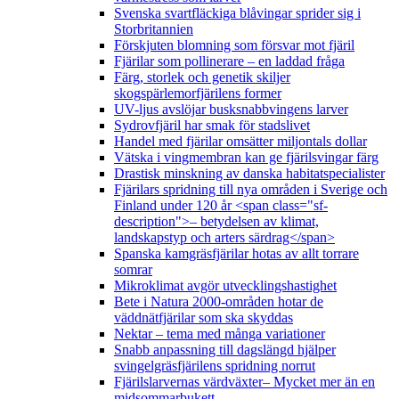
Svenska svartfläckiga blåvingar sprider sig i
Storbritannien
Förskjuten blomning som försvar mot fjäril
Fjärilar som pollinerare – en laddad fråga
Färg, storlek och genetik skiljer
skogspärlemorfjärilens former
UV-ljus avslöjar busksnabbvingens larver
Sydrovfjäril har smak för stadslivet
Handel med fjärilar omsätter miljontals dollar
Vätska i vingmembran kan ge fjärilsvingar färg
Drastisk minskning av danska habitatspecialister
Fjärilars spridning till nya områden i Sverige och
Finland under 120 år <span class="sf-
description">– betydelsen av klimat,
landskapstyp och arters särdrag</span>
Spanska kamgräsfjärilar hotas av allt torrare
somrar
Mikroklimat avgör utvecklingshastighet
Bete i Natura 2000-områden hotar de
väddnätfjärilar som ska skyddas
Nektar – tema med många variationer
Snabb anpassning till dagslängd hjälper
svingelgräsfjärilens spridning norrut
Fjärilslarvernas värdväxter– Mycket mer än en
midsommarbukett