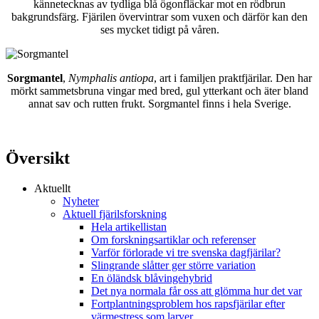
kännetecknas av tydliga blå ögonfläckar mot en rödbrun
bakgrundsfärg. Fjärilen övervintrar som vuxen och därför kan den
ses mycket tidigt på våren.
Sorgmantel
,
Nymphalis antiopa
, art i familjen praktfjärilar. Den har
mörkt sammetsbruna vingar med bred, gul ytterkant och äter bland
annat sav och rutten frukt. Sorgmantel finns i hela Sverige.
Översikt
Aktuellt
Nyheter
Aktuell fjärilsforskning
Hela artikellistan
Om forskningsartiklar och referenser
Varför förlorade vi tre svenska dagfjärilar?
Slingrande slåtter ger större variation
En öländsk blåvingehybrid
Det nya normala får oss att glömma hur det var
Fortplantningsproblem hos rapsfjärilar efter
värmestress som larver