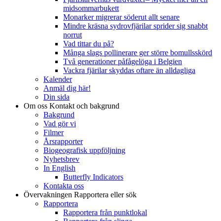
midsommarbukett
Monarker migrerar söderut allt senare
Mindre kräsna sydrovfjärilar sprider sig snabbt
norrut
Vad tittar du på?
Många slags pollinerare ger större bomullsskörd
Två generationer påfågelöga i Belgien
Vackra fjärilar skyddas oftare än alldagliga
Kalender
Anmäl dig här!
Din sida
Om oss
Kontakt och bakgrund
Bakgrund
Vad gör vi
Filmer
Årsrapporter
Biogeografisk uppföljning
Nyhetsbrev
In English
Butterfly Indicators
Kontakta oss
Övervakningen
Rapportera eller sök
Rapportera
Rapportera från punktlokal