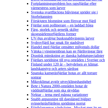
Fortplantningsproblem hos rapsfjärilar efter
värmestress som larver
Svenska svartfläckiga blåvingar sprider sig i
Storbritannien
Förskjuten blomning som försvar mot fjäril
Fjärilar som pollinerare – en laddad fråga
Färg, storlek och genetik skiljer
skogspärlemorfjärilens former
UV-ljus avslöjar busksnabbvingens larver
Sydrovfjäril har smak för stadslivet
Handel med fjärilar omsätter miljontals dollar
Vätska i vingmembran kan ge fjärilsvingar färg
Drastisk minskning av danska habitatspecialister
Fjärilars spridning till nya områden i Sverige och
Finland under 120 år
– betydelsen av klimat,
landskapstyp och arters särdrag
Spanska kamgräsfjärilar hotas av allt torrare
somrar
Mikroklimat avgör utvecklingshastighet
Bete i Natura 2000-områden hotar de
väddnätfjärilar som ska skyddas
Nektar – tema med många variationer
Snabb anpassning till dagslängd hjälper
svingelgräsfjärilens spridning norrut
Fjärilslarvernas värdväxter– Mycket mer än en