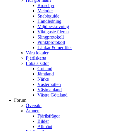
Hur gör man?
Broschyr
Metoder
Snabbguide
Handledning
Miljöbeskrivning
Viktigaste filerna
Slingprotokoll
Punktprotokoll
Länkar & mer filer
Våra lokaler
Fjärilskarta
Lokala sidor
Gotland
Jämtland
Närke
Västerbotten
Västmanland
Västra Götaland
Forum
Översikt
Ämnen
Fjärilsfrågor
Bilder
Allmänt