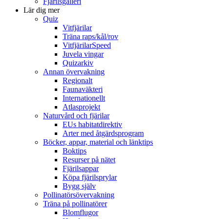
Fjärilsgalleri
Lär dig mer
Quiz
Vitfjärilar
Träna raps/kål/rov
VitfjärilarSpeed
Juvela vingar
Quizarkiv
Annan övervakning
Regionalt
Faunaväkteri
Internationellt
Atlasprojekt
Naturvård och fjärilar
EUs habitatdirektiv
Arter med åtgärdsprogram
Böcker, appar, material och länktips
Boktips
Resurser på nätet
Fjärilsappar
Köpa fjärilsprylar
Bygg själv
Pollinatörsövervakning
Träna på pollinatörer
Blomflugor