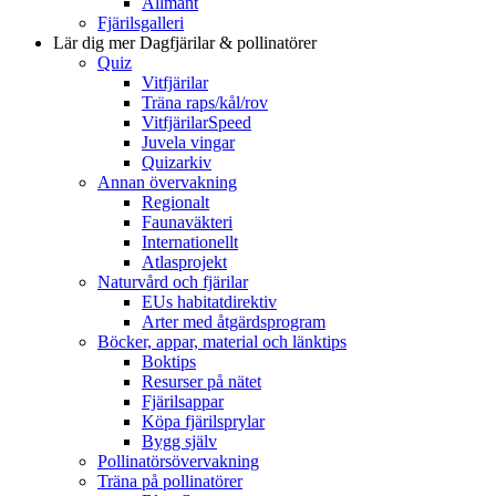
Allmänt
Fjärilsgalleri
Lär dig mer
Dagfjärilar & pollinatörer
Quiz
Vitfjärilar
Träna raps/kål/rov
VitfjärilarSpeed
Juvela vingar
Quizarkiv
Annan övervakning
Regionalt
Faunaväkteri
Internationellt
Atlasprojekt
Naturvård och fjärilar
EUs habitatdirektiv
Arter med åtgärdsprogram
Böcker, appar, material och länktips
Boktips
Resurser på nätet
Fjärilsappar
Köpa fjärilsprylar
Bygg själv
Pollinatörsövervakning
Träna på pollinatörer