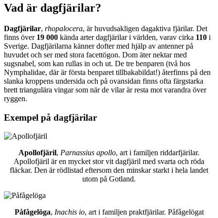
Vad är dagfjärilar?
Dagfjärilar
,
rhopalocera
, är huvudsakligen dagaktiva fjärilar. Det
finns över
19 000
kända arter dagfjärilar i världen, varav cirka
110
i
Sverige. Dagfjärilarna känner dofter med hjälp av antenner på
huvudet och ser med stora facettögon. Dom äter nektar med
sugsnabel, som kan rullas in och ut. De tre benparen (två hos
Nymphalidae, där är första benparet tillbakabildat!) återfinns på den
slanka kroppens undersida och på ovansidan finns ofta färgstarka
brett triangulära vingar som när de vilar är resta mot varandra över
ryggen.
Exempel på dagfjärilar
Apollofjäril
,
Parnassius apollo
, art i familjen riddarfjärilar.
Apollofjäril är en mycket stor vit dagfjäril med svarta och röda
fläckar. Den är rödlistad eftersom den minskar starkt i hela landet
utom på Gotland.
Påfågelöga
,
Inachis io
, art i familjen praktfjärilar. Påfågelögat