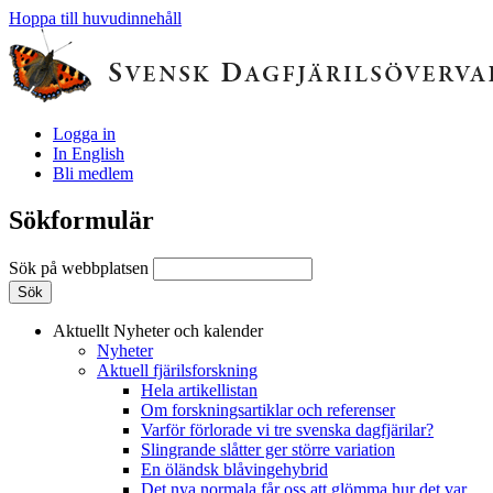
Hoppa till huvudinnehåll
Logga in
In English
Bli medlem
Sökformulär
Sök på webbplatsen
Aktuellt
Nyheter och kalender
Nyheter
Aktuell fjärilsforskning
Hela artikellistan
Om forskningsartiklar och referenser
Varför förlorade vi tre svenska dagfjärilar?
Slingrande slåtter ger större variation
En öländsk blåvingehybrid
Det nya normala får oss att glömma hur det var