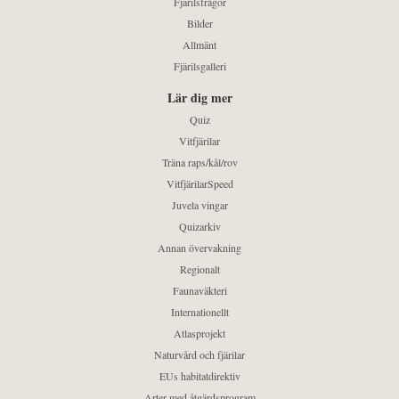
Fjärilsfrågor
Bilder
Allmänt
Fjärilsgalleri
Lär dig mer
Quiz
Vitfjärilar
Träna raps/kål/rov
VitfjärilarSpeed
Juvela vingar
Quizarkiv
Annan övervakning
Regionalt
Faunaväkteri
Internationellt
Atlasprojekt
Naturvård och fjärilar
EUs habitatdirektiv
Arter med åtgärdsprogram