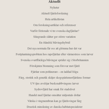
Aktuellt
Nyheter
Aktuell fjärilsforskning
Hela artikellistan
Om forskningsartiklar och referenser
Varför förlorade vi tre svenska dagfjärilar?
Slingrande slåtter ger större variation
En öländsk blåvingehybrid
Det nya normala får oss att glömma hur det var
Fortplantningsproblem hos rapsfjärilar efter värmestress som larver
Svenska svartfläckiga blåvingar sprider sig i Storbritannien
Förskjuten blomning som försvar mot fjäril
Fjärilar som pollinerare – en laddad fråga
Färg, storlek och genetik skiljer skogspärlemorfjärilens former
UV-ljus avslöjar busksnabbvingens larver
Sydrovfjäril har smak för stadslivet
Handel med fjärilar omsätter miljontals dollar
Vätska i vingmembran kan ge fjärilsvingar färg
Drastisk minskning av danska habitatspecialister