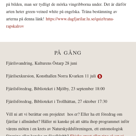
på bilden, man ser tydligt de mörka vingribborna under. Det är därför
arten heter green-veined white på engelska. Träna bestämning av
arterna på denna länk!
https://www.dagfjarilar.lu.se/quiz/trana-
rapskalrov
PÅ GÅNG
Fjärilsvandring, Kulturens Östarp 28 juni
Fjärilsexkursion, Konsthallen Norra Kvarken 11 juli
Fjärilsföredrag, Biblioteket i Mjölby, 23 september 18:00
Fjärilsföredrag, Biblioteket i Trollhättan, 27 oktober 17:30
Vill ni att vi berättar om projektet hos er? Eller ha ett föredrag om
fjärilar i allmänhet? Håller ni kanske på att sätta ihop programmet inför
vårens möten i en krets av Naturskyddsföreningen, ett entomologisk
förening eller kanske en fågelklubb?
Skicka epost eller ring så ser vi