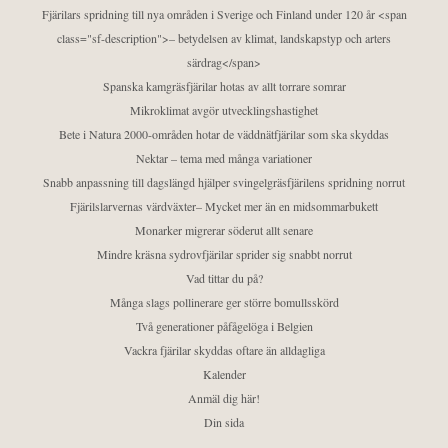
Fjärilars spridning till nya områden i Sverige och Finland under 120 år <span
class="sf-description">– betydelsen av klimat, landskapstyp och arters
särdrag</span>
Spanska kamgräsfjärilar hotas av allt torrare somrar
Mikroklimat avgör utvecklingshastighet
Bete i Natura 2000-områden hotar de väddnätfjärilar som ska skyddas
Nektar – tema med många variationer
Snabb anpassning till dagslängd hjälper svingelgräsfjärilens spridning norrut
Fjärilslarvernas värdväxter– Mycket mer än en midsommarbukett
Monarker migrerar söderut allt senare
Mindre kräsna sydrovfjärilar sprider sig snabbt norrut
Vad tittar du på?
Många slags pollinerare ger större bomullsskörd
Två generationer påfågelöga i Belgien
Vackra fjärilar skyddas oftare än alldagliga
Kalender
Anmäl dig här!
Din sida