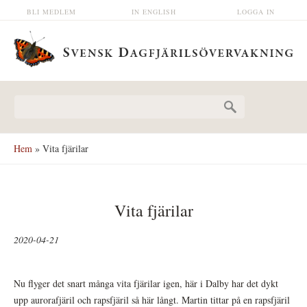
Hoppa till huvudinnehåll
BLI MEDLEM
IN ENGLISH
LOGGA IN
Sökformulär
Hem
» Vita fjärilar
Vita fjärilar
2020-04-21
Nu flyger det snart många vita fjärilar igen, här i Dalby har det dykt
upp aurorafjäril och rapsfjäril så här långt. Martin tittar på en rapsfjäril