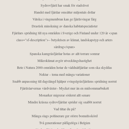
Sydrovfjäril har smak för stadslivet
Handel med fjärilar omsätter miljontals dollar
Vätska i vingmembran kan ge fjärilsvingar färg
Drastisk minskning av danska habitatspecialister
Fjärilars spridning till nya områden i Sverige och Finland under 120 år <span
class="sf-description">– betydelsen av klimat, landskapstyp och arters
särdrag</span>
Spanska kamgräsfjärilar hotas av allt torrare somrar
Mikroklimat avgör utvecklingshastighet
Bete i Natura 2000-områden hotar de väddnätfjärilar som ska skyddas
Nektar – tema med många variationer
Snabb anpassning till dagslängd hjälper svingelgräsfjärilens spridning norrut
Fjärilslarvernas värdväxter– Mycket mer än en midsommarbukett
Monarker migrerar söderut allt senare
Mindre kräsna sydrovfjärilar sprider sig snabbt norrut
Vad tittar du på?
Många slags pollinerare ger större bomullsskörd
Två generationer påfågelöga i Belgien