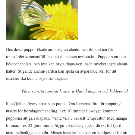
Hos dessa puppor ökade aminosyran alanin, och tidpunkten för
toppvärdet sammanföll med att diapausen avslutades. Puppor som inte
köldbehandlats, och inte kan bryta diapausen, hade mycket lägre alanin-
halter. Stigande alanin-värden kan spela en avgörande roll för att
insekter ska kunna bryta sin diapaus.
Vårens första rapsfjäril, efter avklarad diapaus och köldperiod.
Rapsfjärilen övervintrar som puppa. Om larverna före förpuppning
utsätts för kortdagsbehandling, t ex 10 timmar ljus/dygn kommer
pupporna att gå i diapaus, ”vintervila”, oavsett temperatur. Med många
timmar, t ex 22 ljusa timmar/dygn utvecklas puppan direkt till fjäril,
utan mellanliggande vila. Många insekter behöver en köldperiod för att