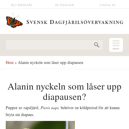
Hoppa till huvudinnehåll
BLI MEDLEM
IN ENGLISH
LOGGA IN
Sökformulär
Hem
» Alanin nyckeln som låser upp diapausen
Alanin nyckeln som låser upp
diapausen?
Puppor av rapsfjäril,
Pieris napi,
behöver en köldperiod för att kunna
bryta sin diapaus.