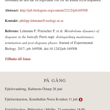
Abstract:
http://jeb.biologists.org/content/221/2/jeb169508
Kontakt:
philipp.lehmann@zoologi.su.se
Referens:
Lehmann P, Pruisscher P, et al.
Metabolome dynamics of
diapause in the butterfly
Pieris napi:
distinguishing maintenance,
termination and post-diapause phases.
Journal of Experimental
Biology. 2017; jeb.169508. doi:10.1242/jeb.169508
Tillbaka till listan
PÅ GÅNG
Fjärilsvandring, Kulturens Östarp 28 juni
Fjärilsexkursion, Konsthallen Norra Kvarken 11 juli
Fjärilsföredrag, Biblioteket i Mjölby, 23 september 18:00