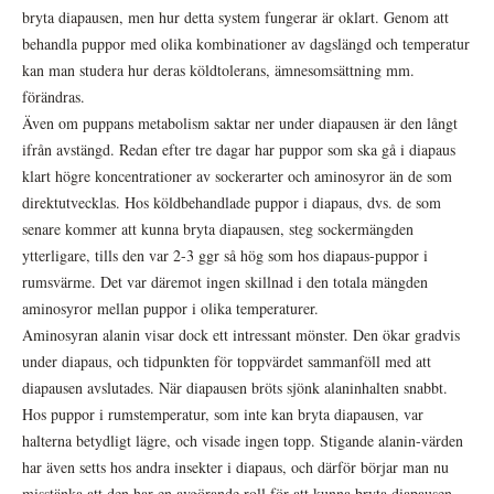
bryta diapausen, men hur detta system fungerar är oklart. Genom att
behandla puppor med olika kombinationer av dagslängd och temperatur
kan man studera hur deras köldtolerans, ämnesomsättning mm.
förändras.
Även om puppans metabolism saktar ner under diapausen är den långt
ifrån avstängd. Redan efter tre dagar har puppor som ska gå i diapaus
klart högre koncentrationer av sockerarter och aminosyror än de som
direktutvecklas. Hos köldbehandlade puppor i diapaus, dvs. de som
senare kommer att kunna bryta diapausen, steg sockermängden
ytterligare, tills den var 2-3 ggr så hög som hos diapaus-puppor i
rumsvärme. Det var däremot ingen skillnad i den totala mängden
aminosyror mellan puppor i olika temperaturer.
Aminosyran alanin visar dock ett intressant mönster. Den ökar gradvis
under diapaus, och tidpunkten för toppvärdet sammanföll med att
diapausen avslutades. När diapausen bröts sjönk alaninhalten snabbt.
Hos puppor i rumstemperatur, som inte kan bryta diapausen, var
halterna betydligt lägre, och visade ingen topp. Stigande alanin-värden
har även setts hos andra insekter i diapaus, och därför börjar man nu
misstänka att den har en avgörande roll för att kunna bryta diapausen.