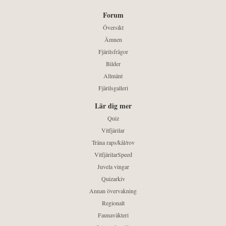
Forum
Översikt
Ämnen
Fjärilsfrågor
Bilder
Allmänt
Fjärilsgalleri
Lär dig mer
Quiz
Vitfjärilar
Träna raps/kål/rov
VitfjärilarSpeed
Juvela vingar
Quizarkiv
Annan övervakning
Regionalt
Faunaväkteri