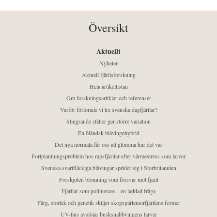
Översikt
Aktuellt
Nyheter
Aktuell fjärilsforskning
Hela artikellistan
Om forskningsartiklar och referenser
Varför förlorade vi tre svenska dagfjärilar?
Slingrande slåtter ger större variation
En öländsk blåvingehybrid
Det nya normala får oss att glömma hur det var
Fortplantningsproblem hos rapsfjärilar efter värmestress som larver
Svenska svartfläckiga blåvingar sprider sig i Storbritannien
Förskjuten blomning som försvar mot fjäril
Fjärilar som pollinerare – en laddad fråga
Färg, storlek och genetik skiljer skogspärlemorfjärilens former
UV-ljus avslöjar busksnabbvingens larver