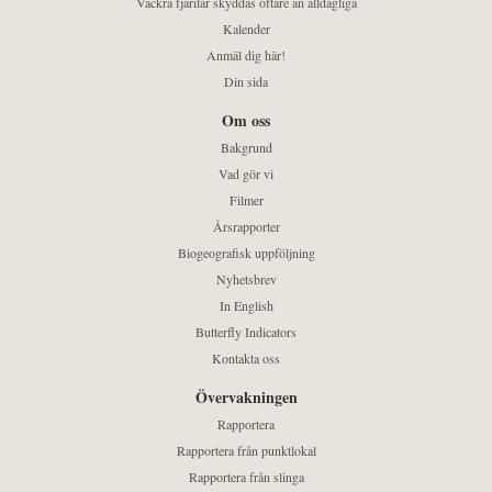
Vackra fjärilar skyddas oftare än alldagliga
Kalender
Anmäl dig här!
Din sida
Om oss
Bakgrund
Vad gör vi
Filmer
Årsrapporter
Biogeografisk uppföljning
Nyhetsbrev
In English
Butterfly Indicators
Kontakta oss
Övervakningen
Rapportera
Rapportera från punktlokal
Rapportera från slinga