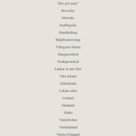
Hur gör man?
Broschyr
Metoder
Snabbguide
Handledning
Miljöbeskrivning
Viktigaste filerna
Slingprotokoll
Punktprotokoll
Länkar & mer filer
Våra lokaler
Fjärilskarta
Lokala sidor
Gotland
Jämtland
Närke
Västerbotten
Västmanland
Västra Götaland