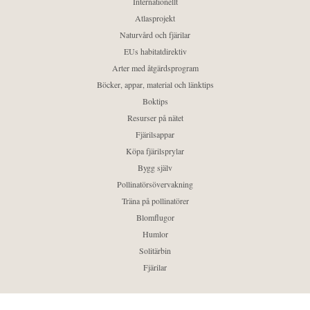
Internationellt
Atlasprojekt
Naturvård och fjärilar
EUs habitatdirektiv
Arter med åtgärdsprogram
Böcker, appar, material och länktips
Boktips
Resurser på nätet
Fjärilsappar
Köpa fjärilsprylar
Bygg själv
Pollinatörsövervakning
Träna på pollinatörer
Blomflugor
Humlor
Solitärbin
Fjärilar