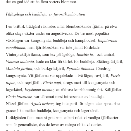
det en god idé att ha flera sorters blommor.
Påfågelöga och buddleja, en favoritkombination
I en brittisk trädgård räknades antal blombesökande fjärilar på elva
olika slags växter under en augustivecka. De tre mest populära
växtslagen var kungsmynta, buddleja och hampflockel,
Eupatorium
cannibinum,
men fjärilsbesöken var inte jämnt fördelade.
Vinterpraktfjärilarna, som tex påfågelöga,
Inachis io,
och amiral,
Vanessa atalanta,
hade en klar förkärlek för buddleja. Slåttergräsfjäril,
Maniola jurtina,
och buskgräsfjäril,
Pyronia tithonus,
föredrog
kungsmynta. Vitfjärilarna var uppdelade i två läger; rovfjäril,
Pieris
rapae,
och rapsfjäril ,
Pieris napi,
drogs mest till kungsmynta och
lagerkårel,
Erysimum bicolor,
en rödrosa korsblommig ört. Kålfjärilar,
Pieris brassicae,
var däremot mest intresserade av buddleja.
Nässelfjärilen,
Aglais urticae,
tog inte parti för någon utan spred sina
gracer lika mellan buddleja, kungsmynta och lagerkårel.
I trädgården fann man så gott som enbart relativt vanliga fjärilsarter
som är generalister, dvs de lever av många olika växtarter.