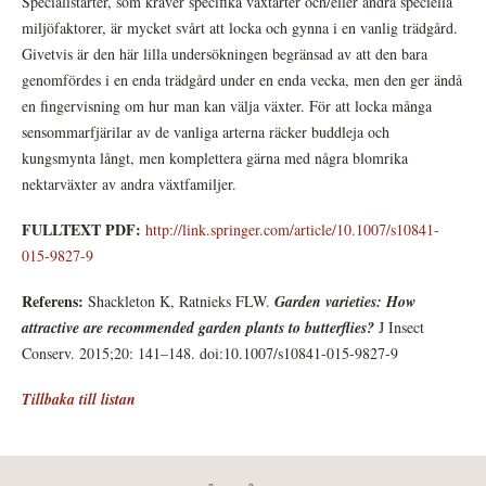
Specialistarter, som kräver specifika växtarter och/eller andra speciella
miljöfaktorer, är mycket svårt att locka och gynna i en vanlig trädgård.
Givetvis är den här lilla undersökningen begränsad av att den bara
genomfördes i en enda trädgård under en enda vecka, men den ger ändå
en fingervisning om hur man kan välja växter. För att locka många
sensommarfjärilar av de vanliga arterna räcker buddleja och
kungsmynta långt, men komplettera gärna med några blomrika
nektarväxter av andra växtfamiljer.
FULLTEXT PDF:
http://link.springer.com/article/10.1007/s10841-
015-9827-9
Referens:
Shackleton K, Ratnieks FLW.
Garden varieties: How
attractive are recommended garden plants to butterflies?
J Insect
Conserv. 2015;20: 141–148. doi:10.1007/s10841-015-9827-9
Tillbaka till listan