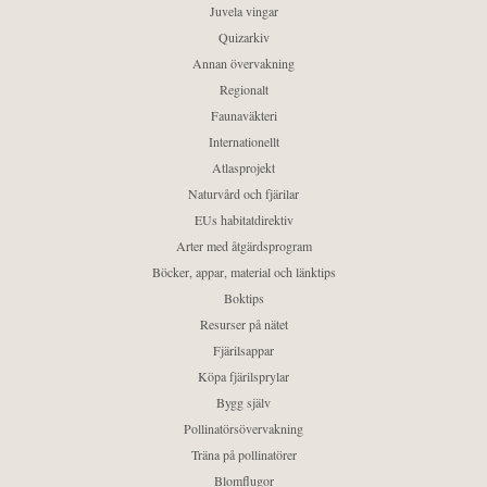
Juvela vingar
Quizarkiv
Annan övervakning
Regionalt
Faunaväkteri
Internationellt
Atlasprojekt
Naturvård och fjärilar
EUs habitatdirektiv
Arter med åtgärdsprogram
Böcker, appar, material och länktips
Boktips
Resurser på nätet
Fjärilsappar
Köpa fjärilsprylar
Bygg själv
Pollinatörsövervakning
Träna på pollinatörer
Blomflugor