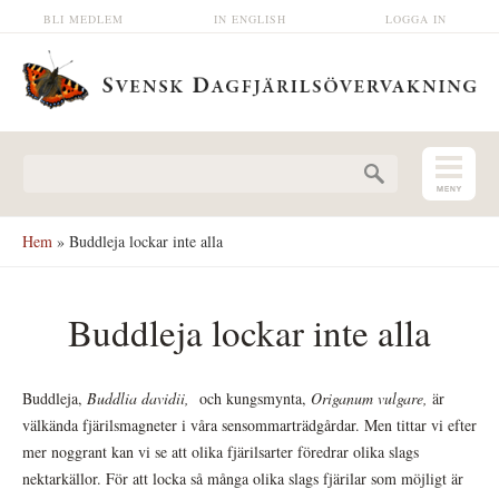
Hoppa till huvudinnehåll
BLI MEDLEM
IN ENGLISH
LOGGA IN
Sökformulär
Hem
» Buddleja lockar inte alla
Buddleja lockar inte alla
Buddleja,
Buddlia davidii,
och kungsmynta,
Origanum vulgare,
är
välkända fjärilsmagneter i våra sensommarträdgårdar. Men tittar vi efter
mer noggrant kan vi se att olika fjärilsarter föredrar olika slags
nektarkällor. För att locka så många olika slags fjärilar som möjligt är