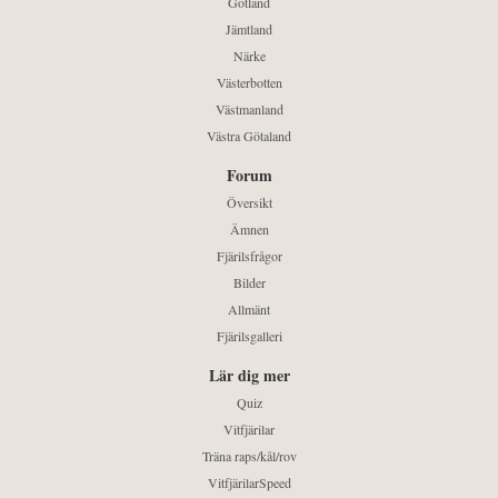
Gotland
Jämtland
Närke
Västerbotten
Västmanland
Västra Götaland
Forum
Översikt
Ämnen
Fjärilsfrågor
Bilder
Allmänt
Fjärilsgalleri
Lär dig mer
Quiz
Vitfjärilar
Träna raps/kål/rov
VitfjärilarSpeed