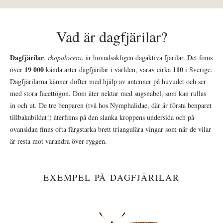
Vad är dagfjärilar?
Dagfjärilar
,
rhopalocera
, är huvudsakligen dagaktiva fjärilar. Det finns
19 000
110
över
kända arter dagfjärilar i världen, varav cirka
i Sverige.
Dagfjärilarna känner dofter med hjälp av antenner på huvudet och ser
med stora facettögon. Dom äter nektar med sugsnabel, som kan rullas
in och ut. De tre benparen (två hos Nymphalidae, där är första benparet
tillbakabildat!) återfinns på den slanka kroppens undersida och på
ovansidan finns ofta färgstarka brett triangulära vingar som när de vilar
är resta mot varandra över ryggen.
EXEMPEL PÅ DAGFJÄRILAR