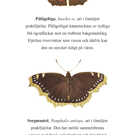
Påfågelöga
,
Inachis io
, art i familjen
praktfjärilar. Påfågelögat kännetecknas av tydliga
blå ögonfläckar mot en rödbrun bakgrundsfärg.
Fjärilen övervintrar som vuxen och därför kan
den ses mycket tidigt på våren.
Sorgmantel
,
Nymphalis antiopa
, art i familjen
praktfjärilar. Den har mörkt sammetsbruna
vingar med bred, gul ytterkant och äter bland