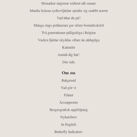
Monarker migrerar söderut allt senare
Mindre kräsna sydrovfjärilar sprider sig snabbt norrut
Vad tittar du på?
Många slags pollinerare ger större bomullsskörd
Två generationer påfågelöga i Belgien
Vackra fjärilar skyddas oftare än alldagliga
Kalender
Anmäl dig här!
Din sida
Om oss
Bakgrund
Vad gör vi
Filmer
Årsrapporter
Biogeografisk uppföljning
Nyhetsbrev
In English
Butterfly Indicators