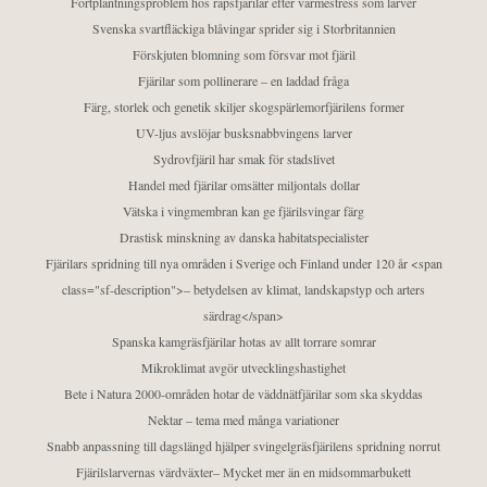
Fortplantningsproblem hos rapsfjärilar efter värmestress som larver
Svenska svartfläckiga blåvingar sprider sig i Storbritannien
Förskjuten blomning som försvar mot fjäril
Fjärilar som pollinerare – en laddad fråga
Färg, storlek och genetik skiljer skogspärlemorfjärilens former
UV-ljus avslöjar busksnabbvingens larver
Sydrovfjäril har smak för stadslivet
Handel med fjärilar omsätter miljontals dollar
Vätska i vingmembran kan ge fjärilsvingar färg
Drastisk minskning av danska habitatspecialister
Fjärilars spridning till nya områden i Sverige och Finland under 120 år <span
class="sf-description">– betydelsen av klimat, landskapstyp och arters
särdrag</span>
Spanska kamgräsfjärilar hotas av allt torrare somrar
Mikroklimat avgör utvecklingshastighet
Bete i Natura 2000-områden hotar de väddnätfjärilar som ska skyddas
Nektar – tema med många variationer
Snabb anpassning till dagslängd hjälper svingelgräsfjärilens spridning norrut
Fjärilslarvernas värdväxter– Mycket mer än en midsommarbukett