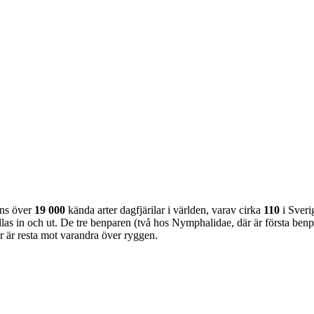
nns över
19 000
kända arter dagfjärilar i världen, varav cirka
110
i Sveri
as in och ut. De tre benparen (två hos Nymphalidae, där är första benpa
ar är resta mot varandra över ryggen.