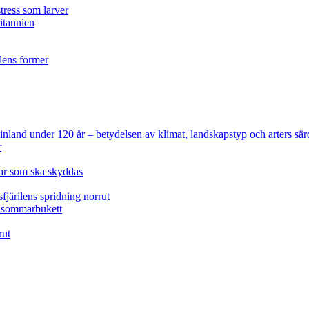
tress som larver
ritannien
ilens former
 Finland under 120 år
– betydelsen av klimat, landskapstyp och arters sär
r
lar som ska skyddas
fjärilens spridning norrut
idsommarbukett
rut