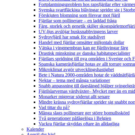
Fortplantningsproblem hos rapsfjärilar efter värmes
Svenska svartfläckiga blåvingar sprider sig i Storb
Förskjuten blomning som försvar mot fjäril
Fjärilar som pollinerare – en laddad fråga
Färg, storlek och genetik skiljer skogspärlemorfjär
UV-ljus avslöjar busksnabbvingens larver
Sydrovfjäril har smak för stadslivet
Handel med fjärilar omsätter miljontals dollar
Vätska i vingmembran kan ge fjärilsvingar färg
Drastisk minskning av danska habitatspecialister
Fjärilars spridning till nya områden i Sverige och
Spanska kamgräsfjärilar hotas av allt torrare somra
Mikroklimat avgör utvecklingshastighet
Bete i Natura 2000-områden hotar de väddnätfjäri
Nektar – tema med många variationer
Snabb anpassning till dagslängd hjälper svingelgräs
Fjärilslarvernas värdväxter– Mycket mer än en m
Monarker migrerar söderut allt senare
Mindre kräsna sydrovfjärilar sprider sig snabbt nor
Vad tittar du på?
Många slags pollinerare ger större bomullsskörd
Två generationer påfågelöga i Belgien
Vackra fjärilar skyddas oftare än alldagliga
Kalender
Anmäl dig här!