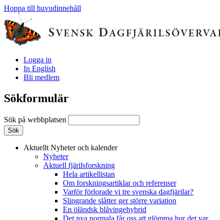
Hoppa till huvudinnehåll
Logga in
In English
Bli medlem
Sökformulär
Sök på webbplatsen
Aktuellt
Nyheter och kalender
Nyheter
Aktuell fjärilsforskning
Hela artikellistan
Om forskningsartiklar och referenser
Varför förlorade vi tre svenska dagfjärilar?
Slingrande slåtter ger större variation
En öländsk blåvingehybrid
Det nya normala får oss att glömma hur det var