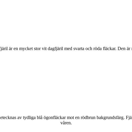
lofjäril är en mycket stor vit dagfjäril med svarta och röda fläckar. Den 
kännetecknas av tydliga blå ögonfläckar mot en rödbrun bakgrundsfärg. Fj
våren.