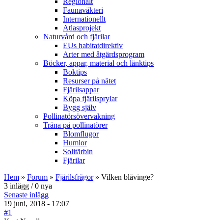
Regionalt
Faunaväkteri
Internationellt
Atlasprojekt
Naturvård och fjärilar
EUs habitatdirektiv
Arter med åtgärdsprogram
Böcker, appar, material och länktips
Boktips
Resurser på nätet
Fjärilsappar
Köpa fjärilsprylar
Bygg själv
Pollinatörsövervakning
Träna på pollinatörer
Blomflugor
Humlor
Solitärbin
Fjärilar
Hem
»
Forum
»
Fjärilsfrågor
» Vilken blåvinge?
3 inlägg / 0 nya
Senaste inlägg
19 juni, 2018 - 17:07
#1