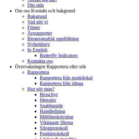
Din sida
Om oss
Kontakt och bakgrund
Bakgrund
Vad gör vi
Filmer
Årsrapporter
Biogeografisk uppföljning
Nyhetsbrev
In English
Butterfly Indicators
Kontakta oss
Övervakningen
Rapportera eller sök
Rapportera
Rapportera från punktlokal
Rapportera från slinga
Hur gör man?
Broschyr
Metoder
Snabbguide
Handledning
Miljöbeskrivning
Viktigaste filerna
Slingprotokoll
Punktprotokoll