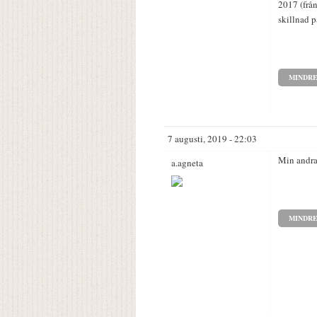
2017 (frå
skillnad p
MINDR
7 augusti, 2019 - 22:03
Min andra
a.agneta
MINDR