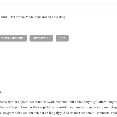
 bild . Den är från Medelpads inland nära skog.
E TÅTELSMYGARE
SUNDSVALL
2017
a,
dessa fjärilar åt på bilder är rätt så svårt, men ute i fält är det betydligt lättare. Än
ftande i färgen. Den har fläckar på både ovansidan och undersidan av vingarna. Äng
elsmygare och även om den har en lång flygtid så att man ser dem tillsammans, är än