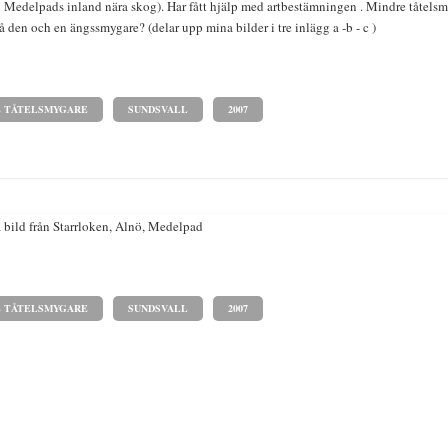
n Medelpads inland nära skog). Har fått hjälp med artbestämningen . Mindre tåtelsm
å den och en ängssmygare? (delar upp mina bilder i tre inlägg a -b - c )
E TÅTELSMYGARE
SUNDSVALL
2007
 bild från Starrloken, Alnö, Medelpad
E TÅTELSMYGARE
SUNDSVALL
2007