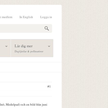
li medlem
In English
Logga in
formulär
Lär dig mer
Dagfjärilar & pollinatörer
#1
 Alnö, Medelpad) och en bild från juni