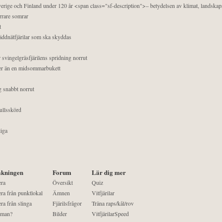
 Sverige och Finland under 120 år <span class="sf-description">– betydelsen av klimat, landska
orrare somrar
t
äddnätfjärilar som ska skyddas
 svingelgräsfjärilens spridning norrut
mer än en midsommarbukett
g snabbt norrut
ullsskörd
liga
kningen
Forum
Lär dig mer
era
Översikt
Quiz
ra från punktlokal
Ämnen
Vitfjärilar
ra från slinga
Fjärilsfrågor
Träna raps/kål/rov
 man?
Bilder
VitfjärilarSpeed