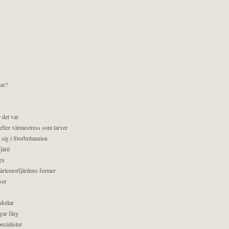
lar?
 det var
efter värmestress som larver
sig i Storbritannien
äril
ga
pärlemorfjärilens former
ver
dollar
gar färg
ecialister