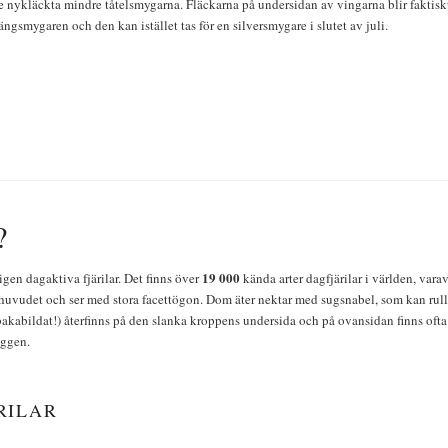
e nykläckta mindre tåtelsmygarna. Fläckarna på undersidan av vingarna blir faktisk
ängsmygaren och den kan istället tas för en silversmygare i slutet av juli.
?
19 000
igen dagaktiva fjärilar. Det finns över
kända arter dagfjärilar i världen, vara
huvudet och ser med stora facettögon. Dom äter nektar med sugsnabel, som kan rulla
bakabildat!) återfinns på den slanka kroppens undersida och på ovansidan finns ofta 
yggen.
RILAR