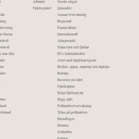
r
Allmänt
Juvela vingar
Fjärilsgalleri
Quizarkiv
ide
Annan övervakning
ning
Regionalt
krivning
Faunaväkteri
e filerna
Internationellt
tokoll
Atlasprojekt
tokoll
Naturvård och fjärilar
 mer filer
EUs habitatdirektiv
aler
Arter med åtgärdsprogram
rta
Böcker, appar, material och länktips
idor
Boktips
Resurser på nätet
d
Fjärilsappar
Köpa fjärilsprylar
tten
Bygg själv
land
Pollinatörsövervakning
ötaland
Träna på pollinatörer
Blomflugor
Humlor
Solitärbin
Fjärilar