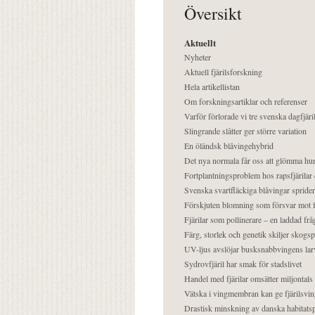
Översikt
Aktuellt
Nyheter
Aktuell fjärilsforskning
Hela artikellistan
Om forskningsartiklar och referenser
Varför förlorade vi tre svenska dagfjäri
Slingrande slåtter ger större variation
En öländsk blåvingehybrid
Det nya normala får oss att glömma hur
Fortplantningsproblem hos rapsfjärilar 
Svenska svartfläckiga blåvingar sprider 
Förskjuten blomning som försvar mot fj
Fjärilar som pollinerare – en laddad frå
Färg, storlek och genetik skiljer skogs
UV-ljus avslöjar busksnabbvingens lar
Sydrovfjäril har smak för stadslivet
Handel med fjärilar omsätter miljontals 
Vätska i vingmembran kan ge fjärilsvin
Drastisk minskning av danska habitatsp