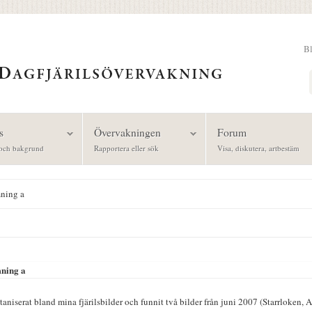
B
Sök
s
Övervakningen
Forum
och bakgrund
Rapportera eller sök
Visa, diskutera, artbestäm
mning a
mning a
taniserat bland mina fjärilsbilder och funnit två bilder från juni 2007 (Starrloken,