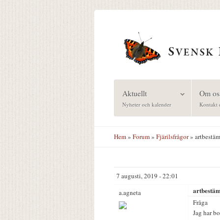
Hoppa till huvudinnehåll
Aktuellt
Om os
Nyheter och kalender
Kontakt 
Hem
»
Forum
»
Fjärilsfrågor
» artbestä
7 augusti, 2019 - 22:01
artbestä
a.agneta
Fråga
Jag har bo