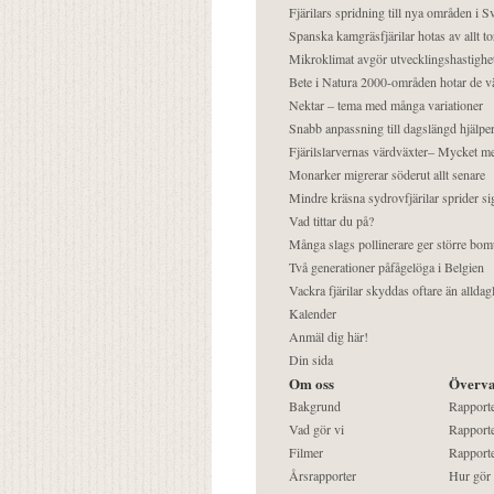
Fjärilars spridning till nya områden i
Spanska kamgräsfjärilar hotas av allt t
Mikroklimat avgör utvecklingshastighe
Bete i Natura 2000-områden hotar de v
Nektar – tema med många variationer
Snabb anpassning till dagslängd hjälper
Fjärilslarvernas värdväxter– Mycket 
Monarker migrerar söderut allt senare
Mindre kräsna sydrovfjärilar sprider si
Vad tittar du på?
Många slags pollinerare ger större bom
Två generationer påfågelöga i Belgien
Vackra fjärilar skyddas oftare än alldag
Kalender
Anmäl dig här!
Din sida
Om oss
Överva
Bakgrund
Rapport
Vad gör vi
Rapporte
Filmer
Rapporte
Årsrapporter
Hur gör