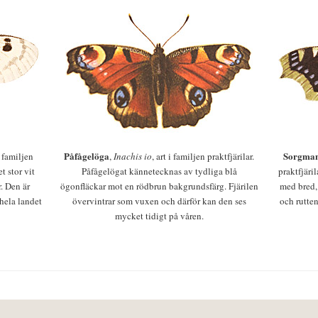
Påfågelöga
Sorgman
 i familjen
,
Inachis io
, art i familjen praktfjärilar.
t stor vit
Påfågelögat kännetecknas av tydliga blå
praktfjäri
r. Den är
ögonfläckar mot en rödbrun bakgrundsfärg. Fjärilen
med bred,
 hela landet
övervintrar som vuxen och därför kan den ses
och rutten
mycket tidigt på våren.