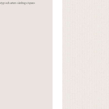
pstyp och arters särdrag</span>