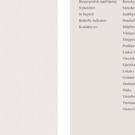
Biogeografisk uppföljning
Broschy
Nyhetsbrev
Metoder
In English
Snabbgu
Butterfly Indicators
Handled
Kontakta oss
Miljöbes
Viktigast
Slingpro
Punktpro
Länkar &
Våra lok
Fjärilska
Lokala s
Gotland
Jämtlan
Närke
Västerbo
Västman
Västra G