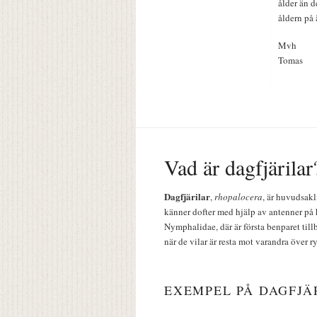
ålder än d
åldern på 
Mvh
Tomas
Vad är dagfjärilar
Dagfjärilar
,
rhopalocera
, är huvudsakl
känner dofter med hjälp av antenner på 
Nymphalidae, där är första benparet till
när de vilar är resta mot varandra över r
EXEMPEL PÅ DAGFJÄ