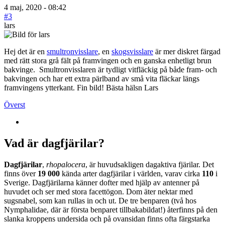
4 maj, 2020 - 08:42
#3
lars
Hej det är en
smultronvisslare
, en
skogsvisslare
är mer diskret färgad
med rätt stora grå fält på framvingen och en ganska enhetligt brun
bakvinge. Smultronvisslaren är tydligt vitfläckig på både fram- och
bakvingen och har ett extra pärlband av små vita fläckar längs
framvingens ytterkant. Fin bild! Bästa hälsn Lars
Överst
Vad är dagfjärilar?
Dagfjärilar
,
rhopalocera
, är huvudsakligen dagaktiva fjärilar. Det
finns över
19 000
kända arter dagfjärilar i världen, varav cirka
110
i
Sverige. Dagfjärilarna känner dofter med hjälp av antenner på
huvudet och ser med stora facettögon. Dom äter nektar med
sugsnabel, som kan rullas in och ut. De tre benparen (två hos
Nymphalidae, där är första benparet tillbakabildat!) återfinns på den
slanka kroppens undersida och på ovansidan finns ofta färgstarka