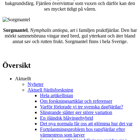
bakgrundsfärg. Fjärilen övervintrar som vuxen och därför kan den
ses mycket tidigt på våren.
Sorgmantel
,
Nymphalis antiopa
, art i familjen praktfjärilar. Den har
mörkt sammetsbruna vingar med bred, gul ytterkant och äter bland
annat sav och rutten frukt. Sorgmantel finns i hela Sverige.
Översikt
Aktuellt
Nyheter
Aktuell fjärilsforskning
Hela artikellistan
Om forskningsartiklar och referenser
Varför förlorade vi tre svenska dagfjärilar?
Slingrande slåtter ger större variation
En öländsk blåvingehybrid
Det nya normala får oss att glömma hur det var
Fortplantningsproblem hos rapsfjärilar efter
värmestress som larver