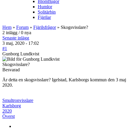
Blomflugor
Humlor
Solitärbin
Fjärilar
Hem
»
Forum
»
Fjärilsfrågor
» Skogsvisslare?
2 inlägg / 0 nya
Senaste inlägg
3 maj, 2020 - 17:02
#1
Gunborg Lundkvist
Skogsvisslare?
Besvarad
Är detta en skogsvisslare? Igelstad, Karlsborgs kommun den 3 maj
2020.
Smultronvisslare
Karlsborg
2020
Överst