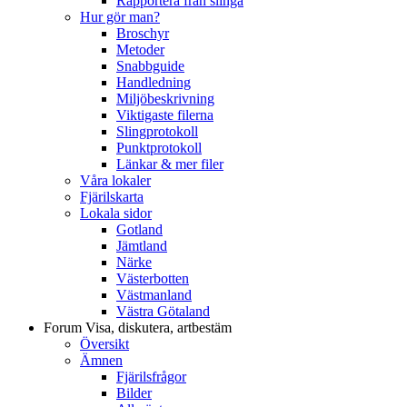
Rapportera från slinga
Hur gör man?
Broschyr
Metoder
Snabbguide
Handledning
Miljöbeskrivning
Viktigaste filerna
Slingprotokoll
Punktprotokoll
Länkar & mer filer
Våra lokaler
Fjärilskarta
Lokala sidor
Gotland
Jämtland
Närke
Västerbotten
Västmanland
Västra Götaland
Forum
Visa, diskutera, artbestäm
Översikt
Ämnen
Fjärilsfrågor
Bilder