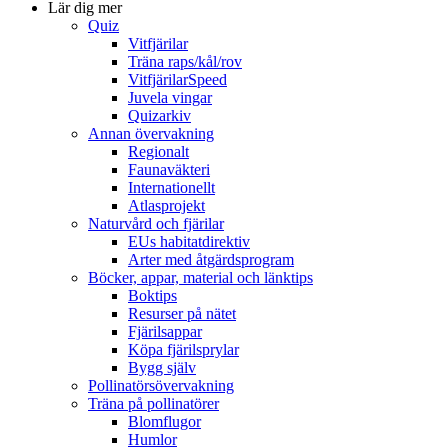
Lär dig mer
Quiz
Vitfjärilar
Träna raps/kål/rov
VitfjärilarSpeed
Juvela vingar
Quizarkiv
Annan övervakning
Regionalt
Faunaväkteri
Internationellt
Atlasprojekt
Naturvård och fjärilar
EUs habitatdirektiv
Arter med åtgärdsprogram
Böcker, appar, material och länktips
Boktips
Resurser på nätet
Fjärilsappar
Köpa fjärilsprylar
Bygg själv
Pollinatörsövervakning
Träna på pollinatörer
Blomflugor
Humlor