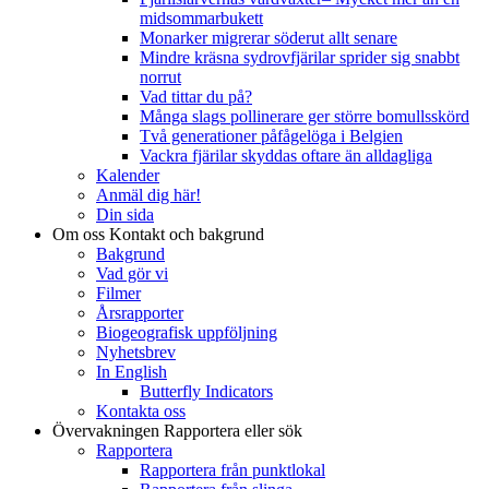
midsommarbukett
Monarker migrerar söderut allt senare
Mindre kräsna sydrovfjärilar sprider sig snabbt
norrut
Vad tittar du på?
Många slags pollinerare ger större bomullsskörd
Två generationer påfågelöga i Belgien
Vackra fjärilar skyddas oftare än alldagliga
Kalender
Anmäl dig här!
Din sida
Om oss
Kontakt och bakgrund
Bakgrund
Vad gör vi
Filmer
Årsrapporter
Biogeografisk uppföljning
Nyhetsbrev
In English
Butterfly Indicators
Kontakta oss
Övervakningen
Rapportera eller sök
Rapportera
Rapportera från punktlokal