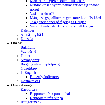
Monarker migrerar söderut allt senare
Mindre kräsna sydrovfjärilar sprider sig snabbt
norrut
Vad tittar du på?
Många slags pollinerare ger större bomullsskörd
Två generationer påfågelöga i Belgien
Vackra fjärilar skyddas oftare än alldagliga
Kalender
Anmäl dig här!
Din sida
Om oss
Bakgrund
Vad gör vi
Filmer
Årsrapporter
Biogeografisk uppföljning
Nyhetsbrev
In English
Butterfly Indicators
Kontakta oss
Övervakningen
Rapportera
Rapportera från punktlokal
Rapportera från slinga
Hur gör man?