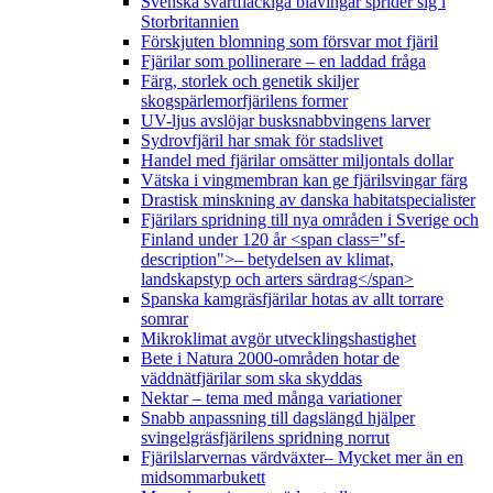
Svenska svartfläckiga blåvingar sprider sig i
Storbritannien
Förskjuten blomning som försvar mot fjäril
Fjärilar som pollinerare – en laddad fråga
Färg, storlek och genetik skiljer
skogspärlemorfjärilens former
UV-ljus avslöjar busksnabbvingens larver
Sydrovfjäril har smak för stadslivet
Handel med fjärilar omsätter miljontals dollar
Vätska i vingmembran kan ge fjärilsvingar färg
Drastisk minskning av danska habitatspecialister
Fjärilars spridning till nya områden i Sverige och
Finland under 120 år <span class="sf-
description">– betydelsen av klimat,
landskapstyp och arters särdrag</span>
Spanska kamgräsfjärilar hotas av allt torrare
somrar
Mikroklimat avgör utvecklingshastighet
Bete i Natura 2000-områden hotar de
väddnätfjärilar som ska skyddas
Nektar – tema med många variationer
Snabb anpassning till dagslängd hjälper
svingelgräsfjärilens spridning norrut
Fjärilslarvernas värdväxter– Mycket mer än en
midsommarbukett