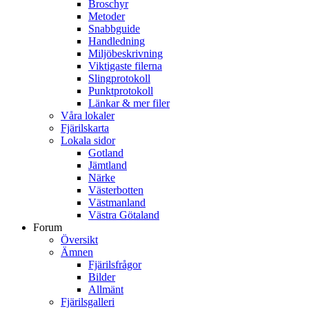
Broschyr
Metoder
Snabbguide
Handledning
Miljöbeskrivning
Viktigaste filerna
Slingprotokoll
Punktprotokoll
Länkar & mer filer
Våra lokaler
Fjärilskarta
Lokala sidor
Gotland
Jämtland
Närke
Västerbotten
Västmanland
Västra Götaland
Forum
Översikt
Ämnen
Fjärilsfrågor
Bilder
Allmänt
Fjärilsgalleri