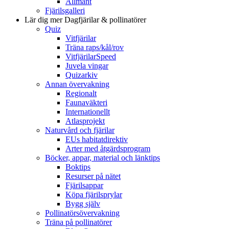
Allmänt
Fjärilsgalleri
Lär dig mer
Dagfjärilar & pollinatörer
Quiz
Vitfjärilar
Träna raps/kål/rov
VitfjärilarSpeed
Juvela vingar
Quizarkiv
Annan övervakning
Regionalt
Faunaväkteri
Internationellt
Atlasprojekt
Naturvård och fjärilar
EUs habitatdirektiv
Arter med åtgärdsprogram
Böcker, appar, material och länktips
Boktips
Resurser på nätet
Fjärilsappar
Köpa fjärilsprylar
Bygg själv
Pollinatörsövervakning
Träna på pollinatörer