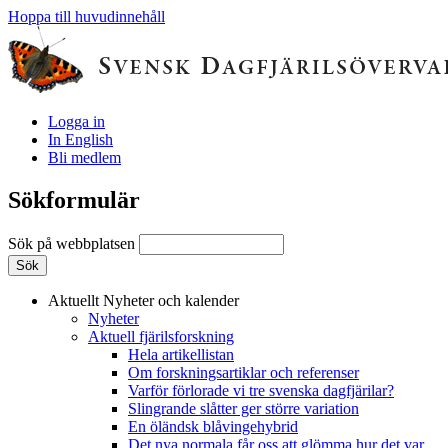
Hoppa till huvudinnehåll
Logga in
In English
Bli medlem
Sökformulär
Sök på webbplatsen
Aktuellt
Nyheter och kalender
Nyheter
Aktuell fjärilsforskning
Hela artikellistan
Om forskningsartiklar och referenser
Varför förlorade vi tre svenska dagfjärilar?
Slingrande slåtter ger större variation
En öländsk blåvingehybrid
Det nya normala får oss att glömma hur det var