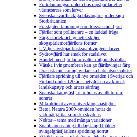
Fortplantningsproblem hos rapsfjärilar efter
värmestress som larver
Svenska svartfläckiga blåvingar sprider sig i
Storbritannien
Förskjuten blomning som försvar mot fjäril
Fjärilar som pollinerare – en laddad fråga
Färg, storlek och genetik skiljer
skogspärlemorfjärilens former
UV-ljus avslöjar busksnabbvingens larver
Sydrovfjäril har smak för stadslivet
Handel med fjärilar omsätter miljontals dollar
Vätska i vingmembran kan ge fjärilsvingar färg
Drastisk minskning av danska habitatspecialister
Fjärilars spridning till nya områden i Sverige och
Finland under 120 år
– betydelsen av klimat,
landskapstyp och arters särdrag
Spanska kamgräsfjärilar hotas av allt torrare
somrar
Mikroklimat avgör utvecklingshastighet
Bete i Natura 2000-områden hotar de
väddnätfjärilar som ska skyddas
Nektar – tema med många variationer
Snabb anpassning till dagslängd hjälper
svingelgräsfjärilens spridning norrut
Fjärilslarvernas värdväxter– Mycket mer än en