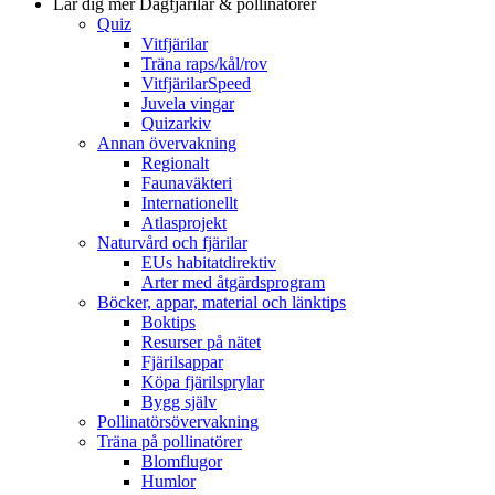
Lär dig mer
Dagfjärilar & pollinatörer
Quiz
Vitfjärilar
Träna raps/kål/rov
VitfjärilarSpeed
Juvela vingar
Quizarkiv
Annan övervakning
Regionalt
Faunaväkteri
Internationellt
Atlasprojekt
Naturvård och fjärilar
EUs habitatdirektiv
Arter med åtgärdsprogram
Böcker, appar, material och länktips
Boktips
Resurser på nätet
Fjärilsappar
Köpa fjärilsprylar
Bygg själv
Pollinatörsövervakning
Träna på pollinatörer
Blomflugor
Humlor