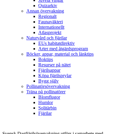
Juvela vingar
Quizarkiv
Annan övervakning
Regionalt
Faunaväkteri
Internationellt
Atlasprojekt
Naturvård och fjärilar
EUs habitatdirektiv
Arter med åtgärdsprogram
Böcker, appar, material och länktips
Boktips
Resurser på nätet
Fjärilsappar
Köpa fjärilsprylar
Bygg själv
Pollinatörsövervakning
Träna på pollinatörer
Blomflugor
Humlor
Solitärbin
Fjärilar
Svensk Dagfjärilsövervakning utförs i samarbete med