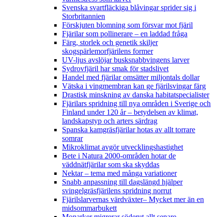
Svenska svartfläckiga blåvingar sprider sig i
Storbritannien
Förskjuten blomning som försvar mot fjäril
Fjärilar som pollinerare – en laddad fråga
Färg, storlek och genetik skiljer
skogspärlemorfjärilens former
UV-ljus avslöjar busksnabbvingens larver
Sydrovfjäril har smak för stadslivet
Handel med fjärilar omsätter miljontals dollar
Vätska i vingmembran kan ge fjärilsvingar färg
Drastisk minskning av danska habitatspecialister
Fjärilars spridning till nya områden i Sverige och
Finland under 120 år
– betydelsen av klimat,
landskapstyp och arters särdrag
Spanska kamgräsfjärilar hotas av allt torrare
somrar
Mikroklimat avgör utvecklingshastighet
Bete i Natura 2000-områden hotar de
väddnätfjärilar som ska skyddas
Nektar – tema med många variationer
Snabb anpassning till dagslängd hjälper
svingelgräsfjärilens spridning norrut
Fjärilslarvernas värdväxter– Mycket mer än en
midsommarbukett
Monarker migrerar söderut allt senare