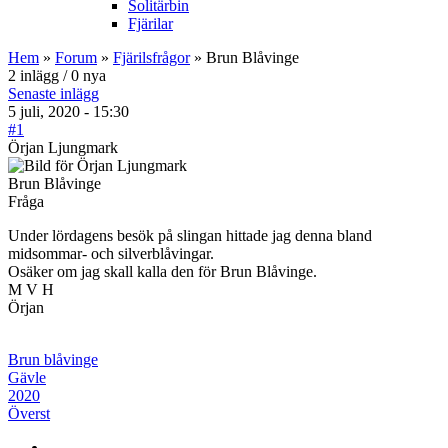
Solitärbin
Fjärilar
Hem
»
Forum
»
Fjärilsfrågor
» Brun Blåvinge
2 inlägg / 0 nya
Senaste inlägg
5 juli, 2020 - 15:30
#1
Örjan Ljungmark
Brun Blåvinge
Fråga
Under lördagens besök på slingan hittade jag denna bland
midsommar- och silverblåvingar.
Osäker om jag skall kalla den för Brun Blåvinge.
M V H
Örjan
Brun blåvinge
Gävle
2020
Överst