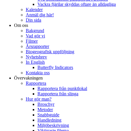
Vackra fjärilar skyddas oftare än alldagliga
Kalender
Anmäl dig här!
Din sida
Om oss
Bakgrund
Vad gör vi
Filmer
Årsrapporter
Biogeografisk uppföljning
Nyhetsbrev
In English
Butterfly Indicators
Kontakta oss
Övervakningen
Rapportera
Rapportera från punktlokal
Rapportera från slinga
Hur gör man?
Broschyr
Metoder
Snabbguide
Handledning
Miljöbeskrivning
Viktigaste filerna