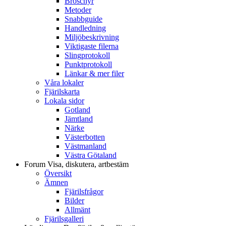
Broschyr
Metoder
Snabbguide
Handledning
Miljöbeskrivning
Viktigaste filerna
Slingprotokoll
Punktprotokoll
Länkar & mer filer
Våra lokaler
Fjärilskarta
Lokala sidor
Gotland
Jämtland
Närke
Västerbotten
Västmanland
Västra Götaland
Forum
Visa, diskutera, artbestäm
Översikt
Ämnen
Fjärilsfrågor
Bilder
Allmänt
Fjärilsgalleri