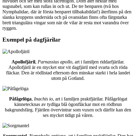
huvudet och ser med stora facettögon. Dom äter nektar med
sugsnabel, som kan rullas in och ut. De tre benparen (två hos
Nymphalidae, där är första benparet tillbakabildat!) återfinns på den
slanka kroppens undersida och på ovansidan finns ofta färgstarka
brett triangulära vingar som när de vilar är resta mot varandra över
ryggen.
Exempel på dagfjärilar
Apollofjäril
,
Parnassius apollo
, art i familjen riddarfjärilar.
Apollofjäril är en mycket stor vit dagfjäril med svarta och röda
fläckar. Den är rödlistad eftersom den minskar starkt i hela landet
utom på Gotland.
Påfågelöga
,
Inachis io
, art i familjen praktfjärilar. Påfågelögat
kännetecknas av tydliga blå ögonfläckar mot en rödbrun
bakgrundsfärg. Fjärilen övervintrar som vuxen och därför kan den
ses mycket tidigt på våren.
Sorgmantel
,
Nymphalis antiopa
, art i familjen praktfjärilar. Den har