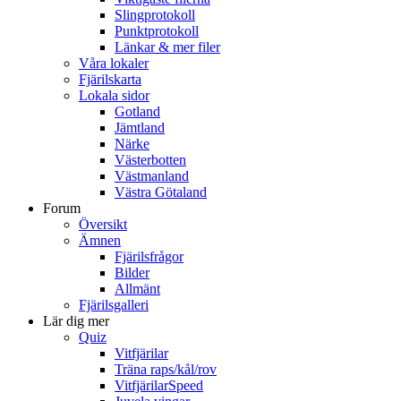
Slingprotokoll
Punktprotokoll
Länkar & mer filer
Våra lokaler
Fjärilskarta
Lokala sidor
Gotland
Jämtland
Närke
Västerbotten
Västmanland
Västra Götaland
Forum
Översikt
Ämnen
Fjärilsfrågor
Bilder
Allmänt
Fjärilsgalleri
Lär dig mer
Quiz
Vitfjärilar
Träna raps/kål/rov
VitfjärilarSpeed