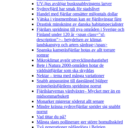
UV-ljus avslöjar busksnabbvingens larver
Sydrovfjäril har smak för stadslivet
Handel med fjärilar omsätter miljontals dollar
Vätska i vingmembran kan ge fjärilsvingar färg
Drastisk minskning av danska habitatspecialister
Fjärilars spridning till nya områden i Sverige och
Finland under 120 år <span class="sf-
description">– betydelsen av klimat,
landskapstyp och arters särdrag</span>
Spanska kamgräsfjärilar hotas av allt torrare
somrar
Mikroklimat avgör utvecklingshastighet
Bete i Natura 2000-områden hotar de
väddnätfjärilar som ska skyddas
Nektar – tema med många variationer
Snabb anpassning till dagslängd hjälper
svingelgräsfjärilens spridning norrut
Fjärilslarvernas värdväxter– Mycket mer än en
midsommarbukett
Monarker migrerar söderut allt senare
Mindre kräsna sydrovfjärilar sprider sig snabbt
norrut
Vad tittar du på?
Många slags pollinerare ger större bomullsskörd
Två generationer påfågelöga i Belgien