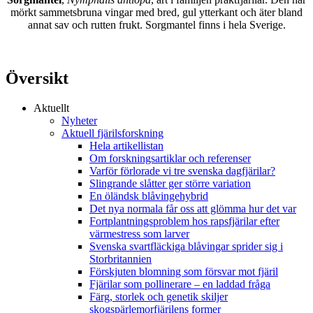
mörkt sammetsbruna vingar med bred, gul ytterkant och äter bland
annat sav och rutten frukt. Sorgmantel finns i hela Sverige.
Översikt
Aktuellt
Nyheter
Aktuell fjärilsforskning
Hela artikellistan
Om forskningsartiklar och referenser
Varför förlorade vi tre svenska dagfjärilar?
Slingrande slåtter ger större variation
En öländsk blåvingehybrid
Det nya normala får oss att glömma hur det var
Fortplantningsproblem hos rapsfjärilar efter
värmestress som larver
Svenska svartfläckiga blåvingar sprider sig i
Storbritannien
Förskjuten blomning som försvar mot fjäril
Fjärilar som pollinerare – en laddad fråga
Färg, storlek och genetik skiljer
skogspärlemorfjärilens former