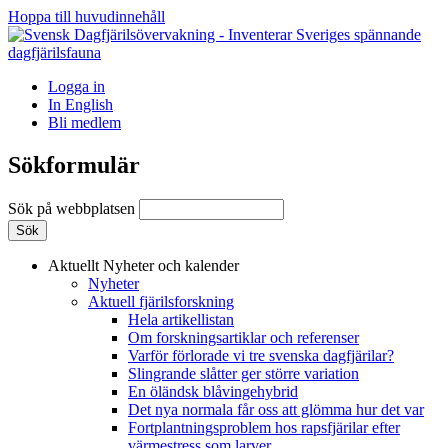
Hoppa till huvudinnehåll
Logga in
In English
Bli medlem
Sökformulär
Sök på webbplatsen
Aktuellt
Nyheter och kalender
Nyheter
Aktuell fjärilsforskning
Hela artikellistan
Om forskningsartiklar och referenser
Varför förlorade vi tre svenska dagfjärilar?
Slingrande slåtter ger större variation
En öländsk blåvingehybrid
Det nya normala får oss att glömma hur det var
Fortplantningsproblem hos rapsfjärilar efter
värmestress som larver