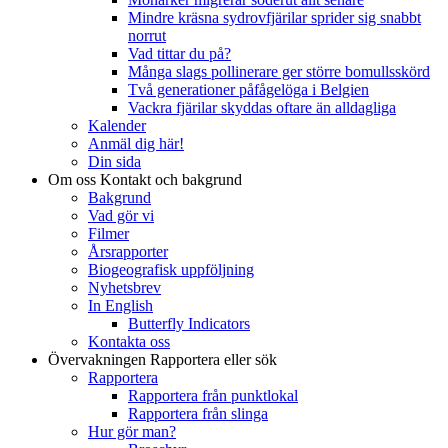
Mindre kräsna sydrovfjärilar sprider sig snabbt
norrut
Vad tittar du på?
Många slags pollinerare ger större bomullsskörd
Två generationer påfågelöga i Belgien
Vackra fjärilar skyddas oftare än alldagliga
Kalender
Anmäl dig här!
Din sida
Om oss
Kontakt och bakgrund
Bakgrund
Vad gör vi
Filmer
Årsrapporter
Biogeografisk uppföljning
Nyhetsbrev
In English
Butterfly Indicators
Kontakta oss
Övervakningen
Rapportera eller sök
Rapportera
Rapportera från punktlokal
Rapportera från slinga
Hur gör man?