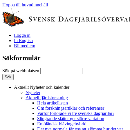
Hoppa till huvudinnehåll
Logga in
In English
Bli medlem
Sökformulär
Sök på webbplatsen
Aktuellt
Nyheter och kalender
Nyheter
Aktuell fjärilsforskning
Hela artikellistan
Om forskningsartiklar och referenser
Varför förlorade vi tre svenska dagfjärilar?
Slingrande slåtter ger större variation
En öländsk blåvingehybrid
Det nya normala får oss att glömma hur det var