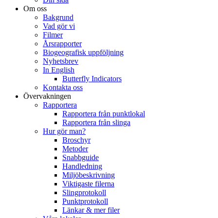
Om oss
Bakgrund
Vad gör vi
Filmer
Årsrapporter
Biogeografisk uppföljning
Nyhetsbrev
In English
Butterfly Indicators
Kontakta oss
Övervakningen
Rapportera
Rapportera från punktlokal
Rapportera från slinga
Hur gör man?
Broschyr
Metoder
Snabbguide
Handledning
Miljöbeskrivning
Viktigaste filerna
Slingprotokoll
Punktprotokoll
Länkar & mer filer