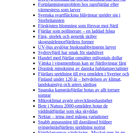
Fortplantningsproblem hos rapsfjärilar efter
värmestress som larver
Svenska svartfläckiga blåvingar sprider sig i
Storbritannien
Förskjuten blomning som försvar mot fjäril
Fjärilar som pollinerare – en laddad fråga
Färg, storlek och genetik skiljer
skogspärlemorfjärilens former
UV-ljus avslöjar busksnabbvingens larver
Sydrovfjäril har smak för stadslivet
Handel med fjärilar omsätter miljontals dollar
Vätska i vingmembran kan ge fjärilsvingar färg
Drastisk minskning av danska habitatspecialister
Fjärilars spridning till nya områden i Sverige och
Finland under 120 år
– betydelsen av klimat,
landskapstyp och arters särdrag
Spanska kamgräsfjärilar hotas av allt torrare
somrar
Mikroklimat avgör utvecklingshastighet
Bete i Natura 2000-områden hotar de
väddnätfjärilar som ska skyddas
Nektar – tema med många variationer
Snabb anpassning till dagslängd hjälper
svingelgräsfjärilens spridning norrut
Fjärilslarvernas värdväxter– Mycket mer än en