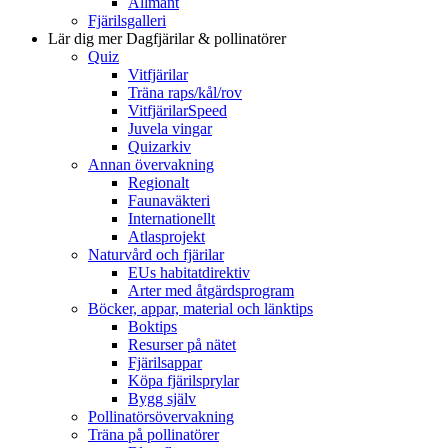
Allmänt
Fjärilsgalleri
Lär dig mer
Dagfjärilar & pollinatörer
Quiz
Vitfjärilar
Träna raps/kål/rov
VitfjärilarSpeed
Juvela vingar
Quizarkiv
Annan övervakning
Regionalt
Faunaväkteri
Internationellt
Atlasprojekt
Naturvård och fjärilar
EUs habitatdirektiv
Arter med åtgärdsprogram
Böcker, appar, material och länktips
Boktips
Resurser på nätet
Fjärilsappar
Köpa fjärilsprylar
Bygg själv
Pollinatörsövervakning
Träna på pollinatörer