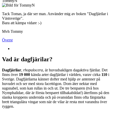
TommyN
Tack Tomas, ja där ser man. Använder mig av boken "Dagfjärilar i
Västsverige".
Bara att kämpa vidare :-)
Mvh Tommy
Överst
Vad är dagfjärilar?
Dagfjärilar
,
rhopalocera
, är huvudsakligen dagaktiva fjärilar. Det
finns över
19 000
kända arter dagfjärilar i världen, varav cirka
110
i
Sverige. Dagfjärilarna känner dofter med hjälp av antenner på
huvudet och ser med stora facettögon. Dom äter nektar med
sugsnabel, som kan rullas in och ut. De tre benparen (två hos
Nymphalidae, där är första benparet tillbakabildat!) återfinns på den
slanka kroppens undersida och på ovansidan finns ofta färgstarka
brett triangulära vingar som när de vilar är resta mot varandra över
ryggen.