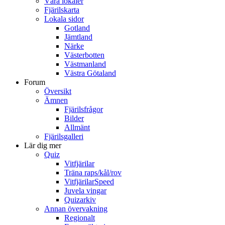
Våra lokaler
Fjärilskarta
Lokala sidor
Gotland
Jämtland
Närke
Västerbotten
Västmanland
Västra Götaland
Forum
Översikt
Ämnen
Fjärilsfrågor
Bilder
Allmänt
Fjärilsgalleri
Lär dig mer
Quiz
Vitfjärilar
Träna raps/kål/rov
VitfjärilarSpeed
Juvela vingar
Quizarkiv
Annan övervakning
Regionalt