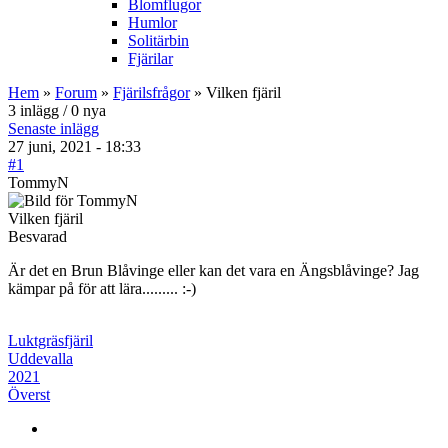
Blomflugor
Humlor
Solitärbin
Fjärilar
Hem
»
Forum
»
Fjärilsfrågor
» Vilken fjäril
3 inlägg / 0 nya
Senaste inlägg
27 juni, 2021 - 18:33
#1
TommyN
Vilken fjäril
Besvarad
Är det en Brun Blåvinge eller kan det vara en Ängsblåvinge? Jag
kämpar på för att lära......... :-)
Luktgräsfjäril
Uddevalla
2021
Överst