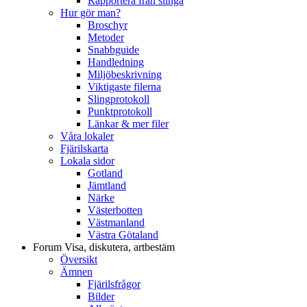
Rapportera från slinga
Hur gör man?
Broschyr
Metoder
Snabbguide
Handledning
Miljöbeskrivning
Viktigaste filerna
Slingprotokoll
Punktprotokoll
Länkar & mer filer
Våra lokaler
Fjärilskarta
Lokala sidor
Gotland
Jämtland
Närke
Västerbotten
Västmanland
Västra Götaland
Forum
Visa, diskutera, artbestäm
Översikt
Ämnen
Fjärilsfrågor
Bilder