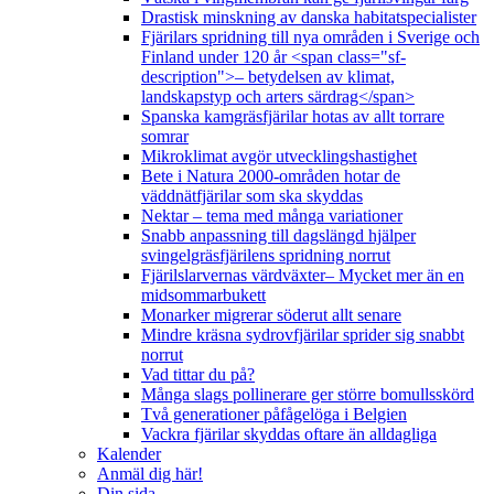
Drastisk minskning av danska habitatspecialister
Fjärilars spridning till nya områden i Sverige och
Finland under 120 år <span class="sf-
description">– betydelsen av klimat,
landskapstyp och arters särdrag</span>
Spanska kamgräsfjärilar hotas av allt torrare
somrar
Mikroklimat avgör utvecklingshastighet
Bete i Natura 2000-områden hotar de
väddnätfjärilar som ska skyddas
Nektar – tema med många variationer
Snabb anpassning till dagslängd hjälper
svingelgräsfjärilens spridning norrut
Fjärilslarvernas värdväxter– Mycket mer än en
midsommarbukett
Monarker migrerar söderut allt senare
Mindre kräsna sydrovfjärilar sprider sig snabbt
norrut
Vad tittar du på?
Många slags pollinerare ger större bomullsskörd
Två generationer påfågelöga i Belgien
Vackra fjärilar skyddas oftare än alldagliga
Kalender
Anmäl dig här!
Din sida