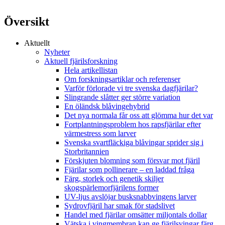
Översikt
Aktuellt
Nyheter
Aktuell fjärilsforskning
Hela artikellistan
Om forskningsartiklar och referenser
Varför förlorade vi tre svenska dagfjärilar?
Slingrande slåtter ger större variation
En öländsk blåvingehybrid
Det nya normala får oss att glömma hur det var
Fortplantningsproblem hos rapsfjärilar efter
värmestress som larver
Svenska svartfläckiga blåvingar sprider sig i
Storbritannien
Förskjuten blomning som försvar mot fjäril
Fjärilar som pollinerare – en laddad fråga
Färg, storlek och genetik skiljer
skogspärlemorfjärilens former
UV-ljus avslöjar busksnabbvingens larver
Sydrovfjäril har smak för stadslivet
Handel med fjärilar omsätter miljontals dollar
Vätska i vingmembran kan ge fjärilsvingar färg