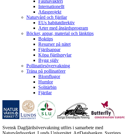
Faunaväkteri
Internationellt
Atlasprojekt
Naturvård och fjärilar
EUs habitatdirektiv
Arter med åtgärdsprogram
Böcker, appar, material och länktips
Boktips
Resurser på nätet
Fjärilsappar
Köpa fjärilsprylar
Bygg själv
Pollinatörsövervakning
Träna på pollinatörer
Blomflugor
Humlor
Solitärbin
Fjärilar
Svensk Dagfjärilsövervakning utförs i samarbete med
Naturvårdsverket, Lunds Universitet, ArtDatabanken, Sveriges