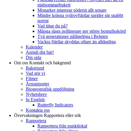
midsommarbukett
Monarker migrerar söderut allt senare
Mindre kräsna sydrovfjärilar sprider sig snabbt
norrut
Vad tittar du på?
Många slags pollinerare ger större bomullsskörd
Två generationer påfågelöga i Belgien
Vackra fjärilar skyddas oftare än alldagliga
Kalender
Anmäl dig här!
Din sida
Om oss
Kontakt och bakgrund
Bakgrund
Vad gör vi
Filmer
Årsrapporter
Biogeografisk uppföljning
Nyhetsbrev
In English
Butterfly Indicators
Kontakta oss
Övervakningen
Rapportera eller sök
Rapportera
Rapportera från punktlokal