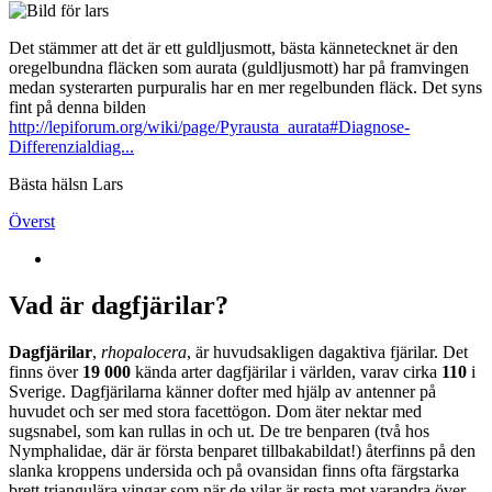
Det stämmer att det är ett guldljusmott, bästa kännetecknet är den
oregelbundna fläcken som aurata (guldljusmott) har på framvingen
medan systerarten purpuralis har en mer regelbunden fläck. Det syns
fint på denna bilden
http://lepiforum.org/wiki/page/Pyrausta_aurata#Diagnose-
Differenzialdiag...
Bästa hälsn Lars
Överst
Vad är dagfjärilar?
Dagfjärilar
,
rhopalocera
, är huvudsakligen dagaktiva fjärilar. Det
finns över
19 000
kända arter dagfjärilar i världen, varav cirka
110
i
Sverige. Dagfjärilarna känner dofter med hjälp av antenner på
huvudet och ser med stora facettögon. Dom äter nektar med
sugsnabel, som kan rullas in och ut. De tre benparen (två hos
Nymphalidae, där är första benparet tillbakabildat!) återfinns på den
slanka kroppens undersida och på ovansidan finns ofta färgstarka
brett triangulära vingar som när de vilar är resta mot varandra över