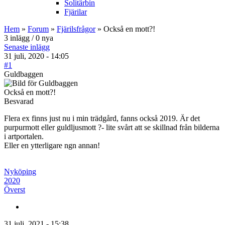
Solitärbin
Fjärilar
Hem
»
Forum
»
Fjärilsfrågor
» Också en mott?!
3 inlägg / 0 nya
Senaste inlägg
31 juli, 2020 - 14:05
#1
Guldbaggen
Också en mott?!
Besvarad
Flera ex finns just nu i min trädgård, fanns också 2019. Är det
purpurmott eller guldljusmott ?- lite svårt att se skillnad från bilderna
i artportalen.
Eller en ytterligare ngn annan!
Nyköping
2020
Överst
31 juli, 2021 - 15:38