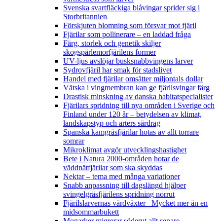
Svenska svartfläckiga blåvingar sprider sig i
Storbritannien
Förskjuten blomning som försvar mot fjäril
Fjärilar som pollinerare – en laddad fråga
Färg, storlek och genetik skiljer
skogspärlemorfjärilens former
UV-ljus avslöjar busksnabbvingens larver
Sydrovfjäril har smak för stadslivet
Handel med fjärilar omsätter miljontals dollar
Vätska i vingmembran kan ge fjärilsvingar färg
Drastisk minskning av danska habitatspecialister
Fjärilars spridning till nya områden i Sverige och
Finland under 120 år
– betydelsen av klimat,
landskapstyp och arters särdrag
Spanska kamgräsfjärilar hotas av allt torrare
somrar
Mikroklimat avgör utvecklingshastighet
Bete i Natura 2000-områden hotar de
väddnätfjärilar som ska skyddas
Nektar – tema med många variationer
Snabb anpassning till dagslängd hjälper
svingelgräsfjärilens spridning norrut
Fjärilslarvernas värdväxter– Mycket mer än en
midsommarbukett
Monarker migrerar söderut allt senare