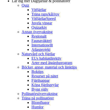
Lär dig mer
Dagfjärilar & pollinatörer
Quiz
Vitfjärilar
Träna raps/kål/rov
VitfjärilarSpeed
Juvela vingar
Quizarkiv
Annan övervakning
Regionalt
Faunaväkteri
Internationellt
Atlasprojekt
Naturvård och fjärilar
EUs habitatdirektiv
Arter med åtgärdsprogram
Böcker, appar, material och länktips
Boktips
Resurser på nätet
Fjärilsappar
Köpa fjärilsprylar
Bygg själv
Pollinatörsövervakning
Träna på pollinatörer
Blomflugor
Humlor