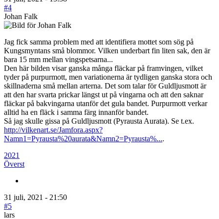
#4
Johan Falk
Jag fick samma problem med att identifiera mottet som sög på
Kungsmyntans små blommor. Vilken underbart fin liten sak, den är
bara 15 mm mellan vingspetsarna...
Den här bilden visar ganska många fläckar på framvingen, vilket
tyder på purpurmott, men variationerna är tydligen ganska stora och
skillnaderna små mellan arterna. Det som talar för Guldljusmott är
att den har svarta prickar längst ut på vingarna och att den saknar
fläckar på bakvingarna utanför det gula bandet. Purpurmott verkar
alltid ha en fläck i samma färg innanför bandet.
Så jag skulle gissa på Guldljusmott (Pyrausta Aurata). Se t.ex.
http://vilkenart.se/Jamfora.aspx?
Namn1=Pyrausta%20aurata&Namn2=Pyrausta%...
.
2021
Överst
31 juli, 2021 - 21:50
#5
lars