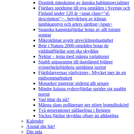
Drastisk minskning av danska habitatspecialister
Fjärilars spridning till nya områden i Sverige och
Finland under 120 år <span class="sf-
description">– betydelsen av klimat,
landskapstyp och arters särdrag</span>
Spanska kamgräsfjärilar hotas av allt torrare
somrar
Mikroklimat avgör utvecklingshastighet
Bete i Natura 2000-områden hotar de
väddnätfjärilar som ska skyddas
Nektar – tema med många variationer
Snabb anpassning till dagslängd hjälper
svingelgräsfjärilens spridning norrut
Fjärilslarvernas värdväxter– Mycket mer än en
midsommarbukett
Monarker migrerar söderut allt senare
Mindre kräsna sydrovfjärilar sprider sig snabbt
norrut
Vad tittar du på?
Många slags pollinerare ger större bomullsskörd
Två generationer påfågelöga i Belgien
Vackra fjärilar skyddas oftare än alldagliga
Kalender
Anmäl dig här!
Din sida