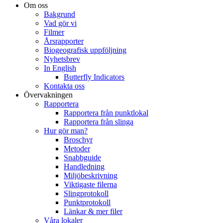
Om oss
Bakgrund
Vad gör vi
Filmer
Årsrapporter
Biogeografisk uppföljning
Nyhetsbrev
In English
Butterfly Indicators
Kontakta oss
Övervakningen
Rapportera
Rapportera från punktlokal
Rapportera från slinga
Hur gör man?
Broschyr
Metoder
Snabbguide
Handledning
Miljöbeskrivning
Viktigaste filerna
Slingprotokoll
Punktprotokoll
Länkar & mer filer
Våra lokaler