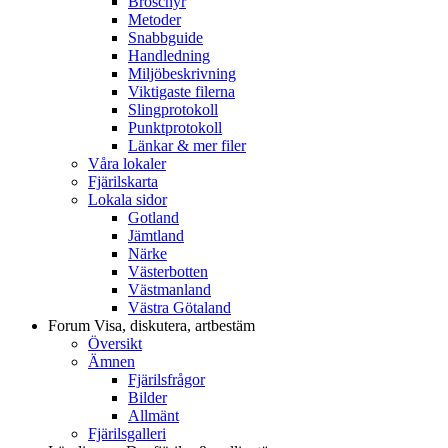
Broschyr
Metoder
Snabbguide
Handledning
Miljöbeskrivning
Viktigaste filerna
Slingprotokoll
Punktprotokoll
Länkar & mer filer
Våra lokaler
Fjärilskarta
Lokala sidor
Gotland
Jämtland
Närke
Västerbotten
Västmanland
Västra Götaland
Forum
Visa, diskutera, artbestäm
Översikt
Ämnen
Fjärilsfrågor
Bilder
Allmänt
Fjärilsgalleri