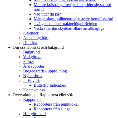
Mindre kräsna sydrovfjärilar sprider sig snabbt
norrut
Vad tittar du på?
Många slags pollinerare ger större bomullsskörd
Två generationer påfågelöga i Belgien
Vackra fjärilar skyddas oftare än alldagliga
Kalender
Anmäl dig här!
Din sida
Om oss
Kontakt och bakgrund
Bakgrund
Vad gör vi
Filmer
Årsrapporter
Biogeografisk uppföljning
Nyhetsbrev
In English
Butterfly Indicators
Kontakta oss
Övervakningen
Rapportera eller sök
Rapportera
Rapportera från punktlokal
Rapportera från slinga
Hur gör man?