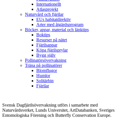
Internationellt
Atlasprojekt
Naturvård och fjärilar
EUs habitatdirektiv
Arter med åtgärdsprogram
Böcker, appar, material och länktips
Boktips
Resurser på nätet
Fjärilsappar
Köpa fjärilsprylar
Bygg själv
Pollinatörsövervakning
Träna på pollinatörer
Blomflugor
Humlor
Solitärbin
Fjärilar
Svensk Dagfjärilsövervakning utförs i samarbete med
Naturvårdsverket, Lunds Universitet, ArtDatabanken, Sveriges
Entomologiska Förening och Butterfly Conservation Europe.