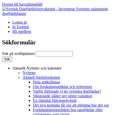
Hoppa till huvudinnehåll
Logga in
In English
Bli medlem
Sökformulär
Sök på webbplatsen
Aktuellt
Nyheter och kalender
Nyheter
Aktuell fjärilsforskning
Hela artikellistan
Om forskningsartiklar och referenser
Varför förlorade vi tre svenska dagfjärilar?
Slingrande slåtter ger större variation
En öländsk blåvingehybrid
Det nya normala får oss att glömma hur det var
Fortplantningsproblem hos rapsfjärilar efter
värmestress som larver