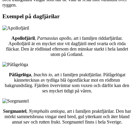
ryggen.
Exempel på dagfjärilar
Apollofjäril
,
Parnassius apollo
, art i familjen riddarfjärilar.
Apollofjäril är en mycket stor vit dagfjäril med svarta och röda
fläckar. Den är rödlistad eftersom den minskar starkt i hela landet
utom på Gotland.
Påfågelöga
,
Inachis io
, art i familjen praktfjärilar. Påfågelögat
kännetecknas av tydliga blå ögonfläckar mot en rödbrun
bakgrundsfärg. Fjärilen övervintrar som vuxen och därför kan den
ses mycket tidigt på våren.
Sorgmantel
,
Nymphalis antiopa
, art i familjen praktfjärilar. Den har
mörkt sammetsbruna vingar med bred, gul ytterkant och äter bland
annat sav och rutten frukt. Sorgmantel finns i hela Sverige.