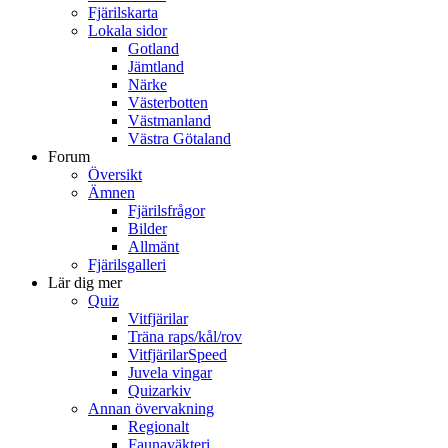
Fjärilskarta
Lokala sidor
Gotland
Jämtland
Närke
Västerbotten
Västmanland
Västra Götaland
Forum
Översikt
Ämnen
Fjärilsfrågor
Bilder
Allmänt
Fjärilsgalleri
Lär dig mer
Quiz
Vitfjärilar
Träna raps/kål/rov
VitfjärilarSpeed
Juvela vingar
Quizarkiv
Annan övervakning
Regionalt
Faunaväkteri