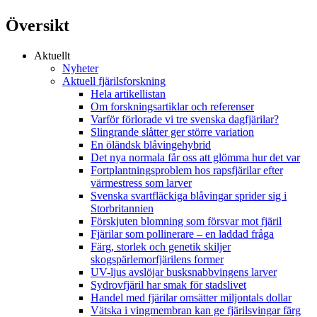
Översikt
Aktuellt
Nyheter
Aktuell fjärilsforskning
Hela artikellistan
Om forskningsartiklar och referenser
Varför förlorade vi tre svenska dagfjärilar?
Slingrande slåtter ger större variation
En öländsk blåvingehybrid
Det nya normala får oss att glömma hur det var
Fortplantningsproblem hos rapsfjärilar efter
värmestress som larver
Svenska svartfläckiga blåvingar sprider sig i
Storbritannien
Förskjuten blomning som försvar mot fjäril
Fjärilar som pollinerare – en laddad fråga
Färg, storlek och genetik skiljer
skogspärlemorfjärilens former
UV-ljus avslöjar busksnabbvingens larver
Sydrovfjäril har smak för stadslivet
Handel med fjärilar omsätter miljontals dollar
Vätska i vingmembran kan ge fjärilsvingar färg