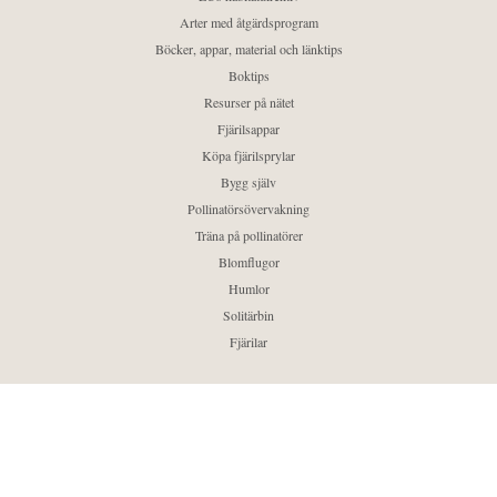
Arter med åtgärdsprogram
Böcker, appar, material och länktips
Boktips
Resurser på nätet
Fjärilsappar
Köpa fjärilsprylar
Bygg själv
Pollinatörsövervakning
Träna på pollinatörer
Blomflugor
Humlor
Solitärbin
Fjärilar