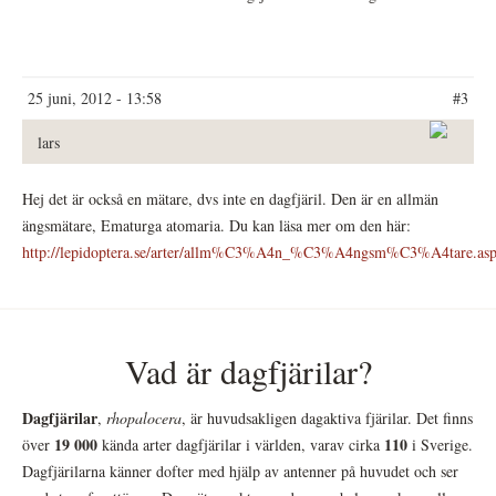
25 juni, 2012 - 13:58
#3
lars
Hej det är också en mätare, dvs inte en dagfjäril. Den är en allmän
ängsmätare, Ematurga atomaria. Du kan läsa mer om den här:
http://lepidoptera.se/arter/allm%C3%A4n_%C3%A4ngsm%C3%A4tare.as
Vad är dagfjärilar?
Dagfjärilar
,
rhopalocera
, är huvudsakligen dagaktiva fjärilar. Det finns
19 000
110
över
kända arter dagfjärilar i världen, varav cirka
i Sverige.
Dagfjärilarna känner dofter med hjälp av antenner på huvudet och ser