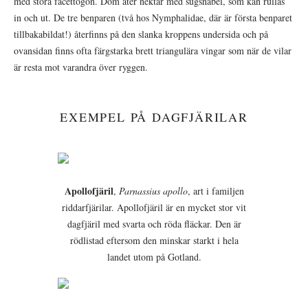
med stora facettögon. Dom äter nektar med sugsnabel, som kan rullas
in och ut. De tre benparen (två hos Nymphalidae, där är första benparet
tillbakabildat!) återfinns på den slanka kroppens undersida och på
ovansidan finns ofta färgstarka brett triangulära vingar som när de vilar
är resta mot varandra över ryggen.
EXEMPEL PÅ DAGFJÄRILAR
Apollofjäril
,
Parnassius apollo
, art i familjen
riddarfjärilar. Apollofjäril är en mycket stor vit
dagfjäril med svarta och röda fläckar. Den är
rödlistad eftersom den minskar starkt i hela
landet utom på Gotland.