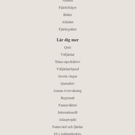
Ämnen
Fjärilsfrågor
Bilder
Allmänt
Fjärilsgalleri
Lär dig mer
Quiz
Vitfjärilar
Träna raps/kål/rov
VitfjärilarSpeed
Juvela vingar
Quizarkiv
Annan övervakning
Regionalt
Faunaväkteri
Internationellt
Atlasprojekt
Naturvård och fjärilar
EUs habitatdirektiv