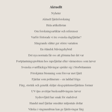
Aktuellt
Nyheter
Aktuell fjärilsforskning
Hela artikellistan
Om forskningsartiklar och referenser
Varför förlorade vi tre svenska dagfjärilar?
Slingrande slåtter ger större variation
En öländsk blåvingehybrid
Det nya normala får oss att glömma hur det var
Fortplantningsproblem hos rapsfjärilar efter värmestress som larver
Svenska svartfläckiga blåvingar sprider sig i Storbritannien
Förskjuten blomning som försvar mot fjäril
Fjärilar som pollinerare – en laddad fråga
Färg, storlek och genetik skiljer skogspärlemorfjärilens former
UV-ljus avslöjar busksnabbvingens larver
Sydrovfjäril har smak för stadslivet
Handel med fjärilar omsätter miljontals dollar
Vätska i vingmembran kan ge fjärilsvingar färg