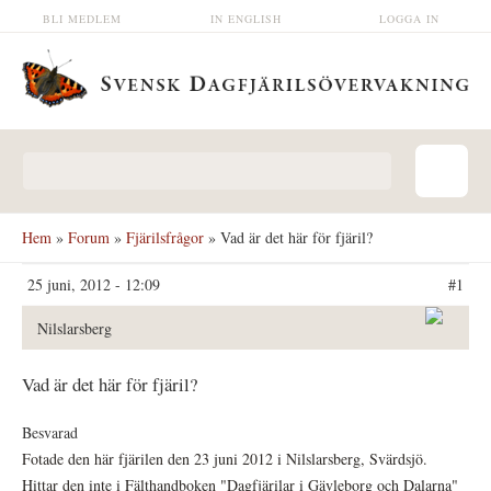
Hoppa till huvudinnehåll
BLI MEDLEM
IN ENGLISH
LOGGA IN
Sökformulär
Hem
»
Forum
»
Fjärilsfrågor
» Vad är det här för fjäril?
25 juni, 2012 - 12:09
#1
Nilslarsberg
Vad är det här för fjäril?
Besvarad
Fotade den här fjärilen den 23 juni 2012 i Nilslarsberg, Svärdsjö.
Hittar den inte i Fälthandboken "Dagfjärilar i Gävleborg och Dalarna"