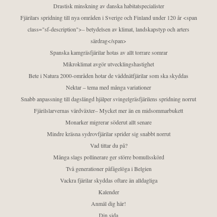
Drastisk minskning av danska habitatspecialister
Fjärilars spridning till nya områden i Sverige och Finland under 120 år <span
class="sf-description">– betydelsen av klimat, landskapstyp och arters
särdrag</span>
Spanska kamgräsfjärilar hotas av allt torrare somrar
Mikroklimat avgör utvecklingshastighet
Bete i Natura 2000-områden hotar de väddnätfjärilar som ska skyddas
Nektar – tema med många variationer
Snabb anpassning till dagslängd hjälper svingelgräsfjärilens spridning norrut
Fjärilslarvernas värdväxter– Mycket mer än en midsommarbukett
Monarker migrerar söderut allt senare
Mindre kräsna sydrovfjärilar sprider sig snabbt norrut
Vad tittar du på?
Många slags pollinerare ger större bomullsskörd
Två generationer påfågelöga i Belgien
Vackra fjärilar skyddas oftare än alldagliga
Kalender
Anmäl dig här!
Din sida