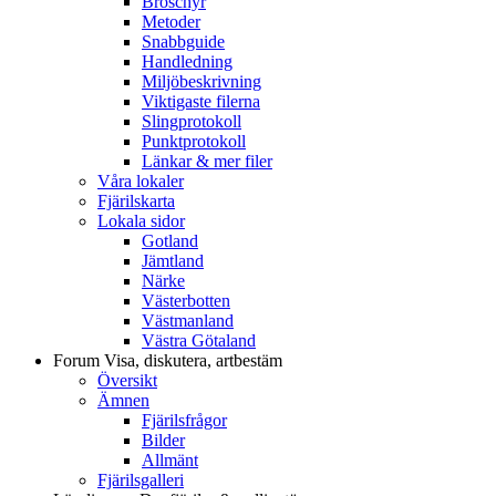
Broschyr
Metoder
Snabbguide
Handledning
Miljöbeskrivning
Viktigaste filerna
Slingprotokoll
Punktprotokoll
Länkar & mer filer
Våra lokaler
Fjärilskarta
Lokala sidor
Gotland
Jämtland
Närke
Västerbotten
Västmanland
Västra Götaland
Forum
Visa, diskutera, artbestäm
Översikt
Ämnen
Fjärilsfrågor
Bilder
Allmänt
Fjärilsgalleri