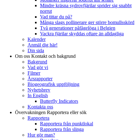
Mindre kräsna sydrovfjärilar sprider sig snabbt
norrut
Vad tittar du på?
Många slags pollinerare ger större bomullsskörd
Två generationer påfågelöga i Belgien
Vackra fjärilar skyddas oftare än alldagliga
Kalender
Anmäl dig här!
Din sida
Om oss
Kontakt och bakgrund
Bakgrund
Vad gör vi
Filmer
Årsrapporter
Biogeografisk uppföljning
Nyhetsbrev
In English
Butterfly Indicators
Kontakta oss
Övervakningen
Rapportera eller sök
Rapportera
Rapportera från punktlokal
Rapportera från slinga
Hur gör man?