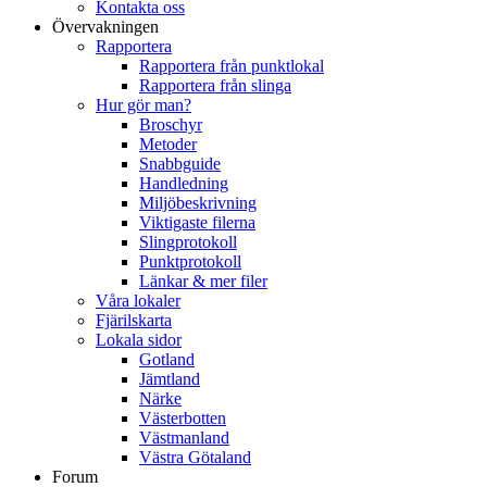
Kontakta oss
Övervakningen
Rapportera
Rapportera från punktlokal
Rapportera från slinga
Hur gör man?
Broschyr
Metoder
Snabbguide
Handledning
Miljöbeskrivning
Viktigaste filerna
Slingprotokoll
Punktprotokoll
Länkar & mer filer
Våra lokaler
Fjärilskarta
Lokala sidor
Gotland
Jämtland
Närke
Västerbotten
Västmanland
Västra Götaland
Forum