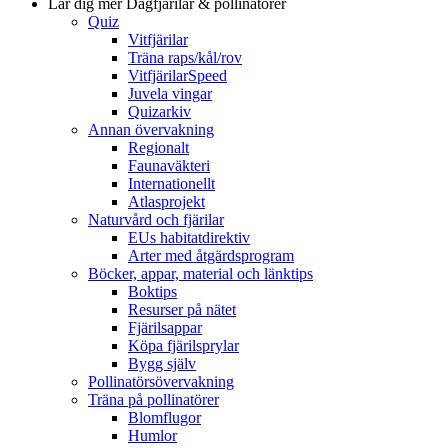
Lär dig mer
Dagfjärilar & pollinatörer
Quiz
Vitfjärilar
Träna raps/kål/rov
VitfjärilarSpeed
Juvela vingar
Quizarkiv
Annan övervakning
Regionalt
Faunaväkteri
Internationellt
Atlasprojekt
Naturvård och fjärilar
EUs habitatdirektiv
Arter med åtgärdsprogram
Böcker, appar, material och länktips
Boktips
Resurser på nätet
Fjärilsappar
Köpa fjärilsprylar
Bygg själv
Pollinatörsövervakning
Träna på pollinatörer
Blomflugor
Humlor