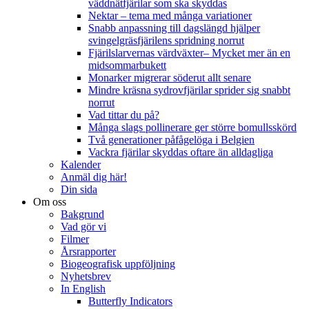
väddnätfjärilar som ska skyddas
Nektar – tema med många variationer
Snabb anpassning till dagslängd hjälper
svingelgräsfjärilens spridning norrut
Fjärilslarvernas värdväxter– Mycket mer än en
midsommarbukett
Monarker migrerar söderut allt senare
Mindre kräsna sydrovfjärilar sprider sig snabbt
norrut
Vad tittar du på?
Många slags pollinerare ger större bomullsskörd
Två generationer påfågelöga i Belgien
Vackra fjärilar skyddas oftare än alldagliga
Kalender
Anmäl dig här!
Din sida
Om oss
Bakgrund
Vad gör vi
Filmer
Årsrapporter
Biogeografisk uppföljning
Nyhetsbrev
In English
Butterfly Indicators