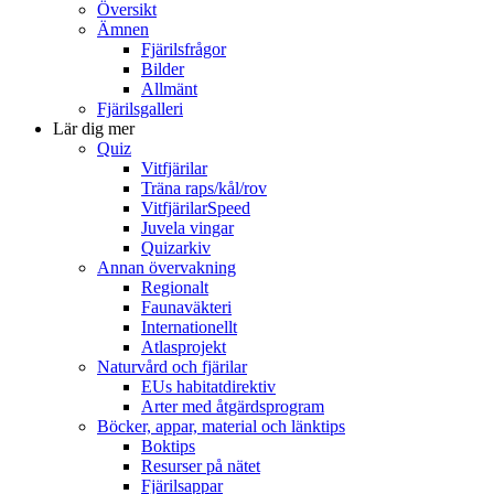
Översikt
Ämnen
Fjärilsfrågor
Bilder
Allmänt
Fjärilsgalleri
Lär dig mer
Quiz
Vitfjärilar
Träna raps/kål/rov
VitfjärilarSpeed
Juvela vingar
Quizarkiv
Annan övervakning
Regionalt
Faunaväkteri
Internationellt
Atlasprojekt
Naturvård och fjärilar
EUs habitatdirektiv
Arter med åtgärdsprogram
Böcker, appar, material och länktips
Boktips
Resurser på nätet
Fjärilsappar