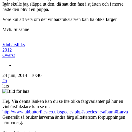
Igår skulle jag släppa ut den, då satt den fast i stjärten och i morse
hade den blivit en puppa.
Vore kul att veta om det vinbärsfukslarven kan ha olika färger.
Mvh. Susanne
Vinbärsfuks
2012
Överst
24 juni, 2014 - 10:40
#5
lars
Hej, Via denna länken kan du se lite olika färgvarianter på hur en
vinbärsfukslarv kan se ut:
http://www.ukbutterflies.co.uk/species.php?species=c-album#Larva
Generellt så brukar larverna ändra färg allteftersom förpuppningen
närmar sig.