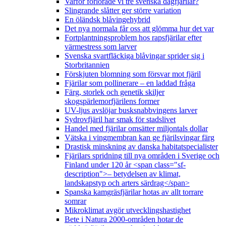
Varför förlorade vi tre svenska dagfjärilar?
Slingrande slåtter ger större variation
En öländsk blåvingehybrid
Det nya normala får oss att glömma hur det var
Fortplantningsproblem hos rapsfjärilar efter
värmestress som larver
Svenska svartfläckiga blåvingar sprider sig i
Storbritannien
Förskjuten blomning som försvar mot fjäril
Fjärilar som pollinerare – en laddad fråga
Färg, storlek och genetik skiljer
skogspärlemorfjärilens former
UV-ljus avslöjar busksnabbvingens larver
Sydrovfjäril har smak för stadslivet
Handel med fjärilar omsätter miljontals dollar
Vätska i vingmembran kan ge fjärilsvingar färg
Drastisk minskning av danska habitatspecialister
Fjärilars spridning till nya områden i Sverige och
Finland under 120 år <span class="sf-
description">– betydelsen av klimat,
landskapstyp och arters särdrag</span>
Spanska kamgräsfjärilar hotas av allt torrare
somrar
Mikroklimat avgör utvecklingshastighet
Bete i Natura 2000-områden hotar de