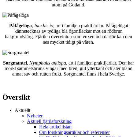
utom på Gotland.
Påfågelöga
,
Inachis io
, art i familjen praktfjärilar. Påfågelögat
kännetecknas av tydliga blå ögonfläckar mot en rödbrun
bakgrundsfärg. Fjärilen övervintrar som vuxen och därför kan den
ses mycket tidigt på våren.
Sorgmantel
,
Nymphalis antiopa
, art i familjen praktfjärilar. Den har
mörkt sammetsbruna vingar med bred, gul ytterkant och äter bland
annat sav och rutten frukt. Sorgmantel finns i hela Sverige.
Översikt
Aktuellt
Nyheter
Aktuell fjärilsforskning
Hela artikellistan
Om forskningsartiklar och referenser