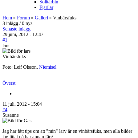
Solitärbin
Fjärilar
Hem
»
Forum
»
Galleri
» Vinbärsfuks
3 inlägg / 0 nya
Senaste inlägg
29 juni, 2012 - 12:47
#1
lars
Vinbärsfuks
Foto: Leif Olsson,
Niemisel
Överst
11 juli, 2012 - 15:04
#4
Susanne
Jag har fått tips om att "min" larv är en vinbärsfuks, men alla bilder
jag tittat på har annan färg.