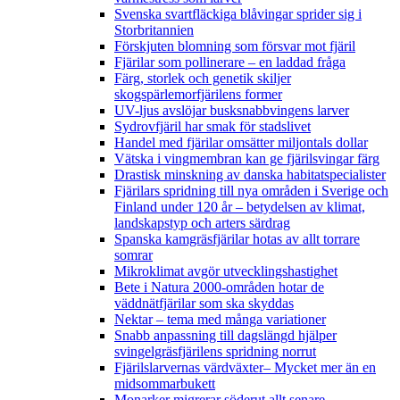
Svenska svartfläckiga blåvingar sprider sig i
Storbritannien
Förskjuten blomning som försvar mot fjäril
Fjärilar som pollinerare – en laddad fråga
Färg, storlek och genetik skiljer
skogspärlemorfjärilens former
UV-ljus avslöjar busksnabbvingens larver
Sydrovfjäril har smak för stadslivet
Handel med fjärilar omsätter miljontals dollar
Vätska i vingmembran kan ge fjärilsvingar färg
Drastisk minskning av danska habitatspecialister
Fjärilars spridning till nya områden i Sverige och
Finland under 120 år
– betydelsen av klimat,
landskapstyp och arters särdrag
Spanska kamgräsfjärilar hotas av allt torrare
somrar
Mikroklimat avgör utvecklingshastighet
Bete i Natura 2000-områden hotar de
väddnätfjärilar som ska skyddas
Nektar – tema med många variationer
Snabb anpassning till dagslängd hjälper
svingelgräsfjärilens spridning norrut
Fjärilslarvernas värdväxter– Mycket mer än en
midsommarbukett
Monarker migrerar söderut allt senare