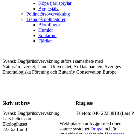
Köpa fjärilsprylar
Bygg själv
Pollinatörsövervakning
Träna på pollinatörer
Blomflugor
Humlor
Solitärbin
Fjärilar
Svensk Dagfjärilsövervakning utförs i samarbete med
Naturvårdsverket, Lunds Universitet, ArtDatabanken, Sveriges
Entomologiska Förening och Butterfly Conservation Europe.
Skriv ett brev
Ring oss
Svensk Dagfjärilsövervakning
Telefon: 046-222 3818 (Lars P
Lars Pettersson
Webbplatsen är byggd med open-
Ekologihuset
source systemet
Drupal
och är
223 62 Lund