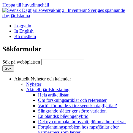
Hoppa till huvudinnehåll
Logga in
In English
Bli medlem
Sökformulär
Sök på webbplatsen
Aktuellt
Nyheter och kalender
Nyheter
Aktuell fjärilsforskning
Hela artikellistan
Om forskningsartiklar och referenser
Varför förlorade vi tre svenska dagfjärilar?
Slingrande slåtter ger större variation
En öländsk blåvingehybrid
Det nya normala får oss att glömma hur det var
Fortplantningsproblem hos rapsfjärilar efter
värmestress som larver