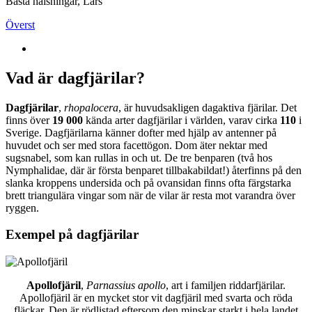
Bästa hälsningar, Lars
Överst
Vad är dagfjärilar?
Dagfjärilar
,
rhopalocera
, är huvudsakligen dagaktiva fjärilar. Det
finns över
19 000
kända arter dagfjärilar i världen, varav cirka
110
i
Sverige. Dagfjärilarna känner dofter med hjälp av antenner på
huvudet och ser med stora facettögon. Dom äter nektar med
sugsnabel, som kan rullas in och ut. De tre benparen (två hos
Nymphalidae, där är första benparet tillbakabildat!) återfinns på den
slanka kroppens undersida och på ovansidan finns ofta färgstarka
brett triangulära vingar som när de vilar är resta mot varandra över
ryggen.
Exempel på dagfjärilar
Apollofjäril
,
Parnassius apollo
, art i familjen riddarfjärilar.
Apollofjäril är en mycket stor vit dagfjäril med svarta och röda
fläckar. Den är rödlistad eftersom den minskar starkt i hela landet