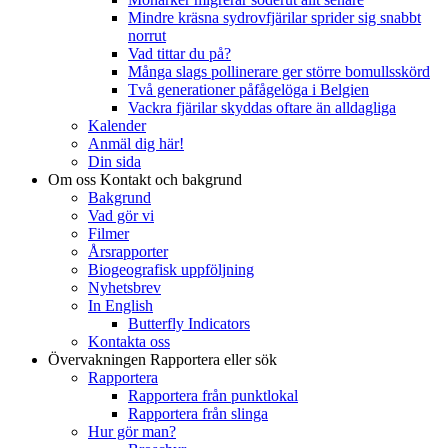
Mindre kräsna sydrovfjärilar sprider sig snabbt
norrut
Vad tittar du på?
Många slags pollinerare ger större bomullsskörd
Två generationer påfågelöga i Belgien
Vackra fjärilar skyddas oftare än alldagliga
Kalender
Anmäl dig här!
Din sida
Om oss
Kontakt och bakgrund
Bakgrund
Vad gör vi
Filmer
Årsrapporter
Biogeografisk uppföljning
Nyhetsbrev
In English
Butterfly Indicators
Kontakta oss
Övervakningen
Rapportera eller sök
Rapportera
Rapportera från punktlokal
Rapportera från slinga
Hur gör man?