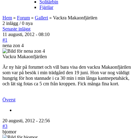
Solitärbin
Fjärilar
Hem
»
Forum
»
Galleri
» Vackra Makaonfjärilen
2 inlägg / 0 nya
Senaste inlägg
11 augusti, 2012 - 08:10
#1
nena zon 4
Vackra Makaonfjärilen
Är ny här på forumet och vill bara visa den vackra Makaonfjärilen
som var på besök i min trädgård den 19 juni. Hon var nog väldigt
hungrig för hon stannade i ca 30 min i min långa kantnepetahäck,
och lät sig fotas ca 5 cm från kroppen. Fick många fina kort.
Överst
20 augusti, 2012 - 22:56
#3
bjomor