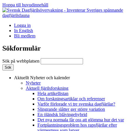
Hoppa till huvudinnehåll
Logga in
In English
Bli medlem
Sökformulär
Sök på webbplatsen
Aktuellt
Nyheter och kalender
Nyheter
Aktuell fjärilsforskning
Hela artikellistan
Om forskningsartiklar och referenser
Varför förlorade vi tre svenska dagfjärilar?
Slingrande slåtter ger större variation
En öländsk blåvingehybrid
Det nya normala får oss att glömma hur det var
Fortplantningsproblem hos rapsfjärilar efter
värmestress som larver