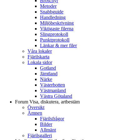
Broschyr
Metoder
Snabbguide
Handledning
Miljöbeskrivning
Viktigaste filerna
Slingprotokoll
Punktprotokoll
Länkar & mer filer
Våra lokaler
Fjärilskarta
Lokala sidor
Gotland
Jämtland
Närke
Västerbotten
Västmanland
Västra Götaland
Forum
Visa, diskutera, artbestäm
Översikt
Ämnen
Fjärilsfrågor
Bilder
Allmänt
Fjärilsgalleri