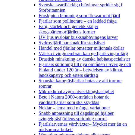
Svenska svartfläckiga blåvingar sprider sig i
Storbritannien
Förskjuten blomning som försvar mot fjäril
Fjärilar som pollinerare – en laddad fråga
Färg, storlek och genetik skiljer
skogspärlemorfjärilens former
UV-ljus avslöjar busksnabbvingens larver
Sydrovfjäril har smak för stadslivet
Handel med fjärilar omsätter miljontals dollar
Vätska i vingmembran kan ge fjärilsvingar färg
Drastisk minskning av danska habitatspecialister
Fjärilars spridning till nya områden i Sverige och
Finland under 120 år
– betydelsen av klimat,
landskapstyp och arters särdrag
Spanska kamgräsfjärilar hotas av allt torrare
somrar
Mikroklimat avgör utvecklingshastighet
Bete i Natura 2000-områden hotar de
väddnätfjärilar som ska skyddas
Nektar – tema med många variationer
Snabb anpassning till dagslängd hjälper
svingelgräsfjärilens spridning norrut
Fjärilslarvernas värdväxter– Mycket mer än en
midsommarbukett
Monarker migrerar söderut allt senare