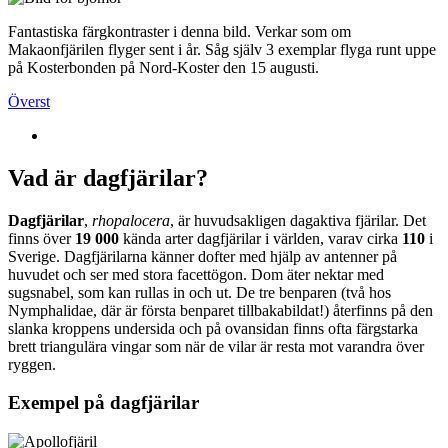
Fantastiska färgkontraster i denna bild. Verkar som om
Makaonfjärilen flyger sent i år. Såg själv 3 exemplar flyga runt uppe
på Kosterbonden på Nord-Koster den 15 augusti.
Överst
Vad är dagfjärilar?
Dagfjärilar
,
rhopalocera
, är huvudsakligen dagaktiva fjärilar. Det
finns över
19 000
kända arter dagfjärilar i världen, varav cirka
110
i
Sverige. Dagfjärilarna känner dofter med hjälp av antenner på
huvudet och ser med stora facettögon. Dom äter nektar med
sugsnabel, som kan rullas in och ut. De tre benparen (två hos
Nymphalidae, där är första benparet tillbakabildat!) återfinns på den
slanka kroppens undersida och på ovansidan finns ofta färgstarka
brett triangulära vingar som när de vilar är resta mot varandra över
ryggen.
Exempel på dagfjärilar