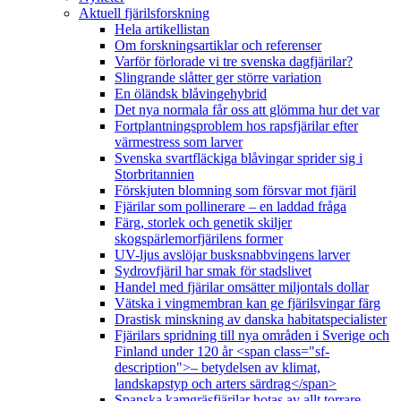
Aktuell fjärilsforskning
Hela artikellistan
Om forskningsartiklar och referenser
Varför förlorade vi tre svenska dagfjärilar?
Slingrande slåtter ger större variation
En öländsk blåvingehybrid
Det nya normala får oss att glömma hur det var
Fortplantningsproblem hos rapsfjärilar efter
värmestress som larver
Svenska svartfläckiga blåvingar sprider sig i
Storbritannien
Förskjuten blomning som försvar mot fjäril
Fjärilar som pollinerare – en laddad fråga
Färg, storlek och genetik skiljer
skogspärlemorfjärilens former
UV-ljus avslöjar busksnabbvingens larver
Sydrovfjäril har smak för stadslivet
Handel med fjärilar omsätter miljontals dollar
Vätska i vingmembran kan ge fjärilsvingar färg
Drastisk minskning av danska habitatspecialister
Fjärilars spridning till nya områden i Sverige och
Finland under 120 år <span class="sf-
description">– betydelsen av klimat,
landskapstyp och arters särdrag</span>
Spanska kamgräsfjärilar hotas av allt torrare