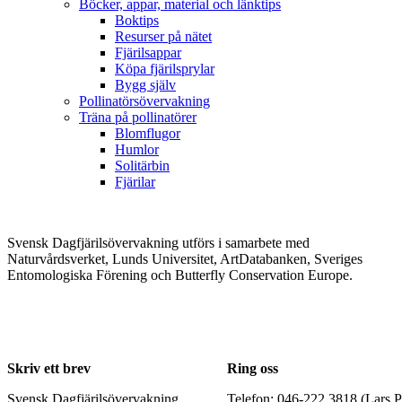
Böcker, appar, material och länktips
Boktips
Resurser på nätet
Fjärilsappar
Köpa fjärilsprylar
Bygg själv
Pollinatörsövervakning
Träna på pollinatörer
Blomflugor
Humlor
Solitärbin
Fjärilar
Svensk Dagfjärilsövervakning utförs i samarbete med
Naturvårdsverket, Lunds Universitet, ArtDatabanken, Sveriges
Entomologiska Förening och Butterfly Conservation Europe.
Skriv ett brev
Ring oss
Svensk Dagfjärilsövervakning
Telefon: 046-222 3818 (Lars P