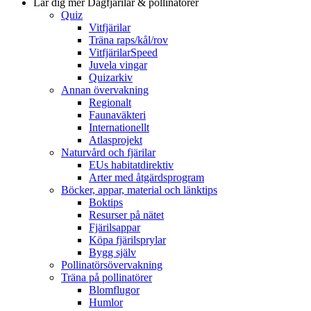
Lär dig mer
Dagfjärilar & pollinatörer
Quiz
Vitfjärilar
Träna raps/kål/rov
VitfjärilarSpeed
Juvela vingar
Quizarkiv
Annan övervakning
Regionalt
Faunaväkteri
Internationellt
Atlasprojekt
Naturvård och fjärilar
EUs habitatdirektiv
Arter med åtgärdsprogram
Böcker, appar, material och länktips
Boktips
Resurser på nätet
Fjärilsappar
Köpa fjärilsprylar
Bygg själv
Pollinatörsövervakning
Träna på pollinatörer
Blomflugor
Humlor