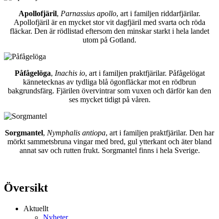
Apollofjäril
,
Parnassius apollo
, art i familjen riddarfjärilar.
Apollofjäril är en mycket stor vit dagfjäril med svarta och röda
fläckar. Den är rödlistad eftersom den minskar starkt i hela landet
utom på Gotland.
Påfågelöga
,
Inachis io
, art i familjen praktfjärilar. Påfågelögat
kännetecknas av tydliga blå ögonfläckar mot en rödbrun
bakgrundsfärg. Fjärilen övervintrar som vuxen och därför kan den
ses mycket tidigt på våren.
Sorgmantel
,
Nymphalis antiopa
, art i familjen praktfjärilar. Den har
mörkt sammetsbruna vingar med bred, gul ytterkant och äter bland
annat sav och rutten frukt. Sorgmantel finns i hela Sverige.
Översikt
Aktuellt
Nyheter