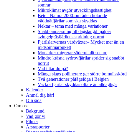
somrar
Mikroklimat avgör utvecklingshastighet
Bete i Natura 2000-områden hotar de
väddnätfjärilar som ska skyddas
Nektar – tema med många variationer
Snabb anpassning till dagslängd hjälper
svingelgräsfjärilens spridning norrut
Fjärilslarvernas värdväxter– Mycket mer än en
midsommarbukett
Monarker migrerar söderut allt senare
Mindre kräsna sydrovfjärilar sprider sig snabbt
norrut
Vad tittar du på?
Många slags pollinerare ger större bomullsskörd
Två generationer påfågelöga i Belgien
Vackra fjärilar skyddas oftare än alldagliga
Kalender
Anmäl dig här!
Din sida
Om oss
Bakgrund
Vad gör vi
Filmer
Årsrapporter