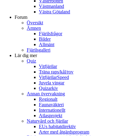
Västerbotten
Västmanland
Västra Götaland
Forum
Översikt
Ämnen
Fjärilsfrågor
Bilder
Allmänt
Fjärilsgalleri
Lär dig mer
Quiz
Vitfjärilar
Träna raps/kål/rov
VitfjärilarSpeed
Juvela vingar
Quizarkiv
Annan övervakning
Regionalt
Faunaväkteri
Internationellt
Atlasprojekt
Naturvård och fjärilar
EUs habitatdirektiv
Arter med åtgärdsprogram