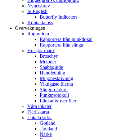
Biogeografisk uppföljning
Nyhetsbrev
In English
Butterfly Indicators
Kontakta oss
Övervakningen
Rapportera
Rapportera från punktlokal
Rapportera från slinga
Hur gör man?
Broschyr
Metoder
Snabbguide
Handledning
Miljöbeskrivning
Viktigaste filerna
Slingprotokoll
Punktprotokoll
Länkar & mer filer
Våra lokaler
Fjärilskarta
Lokala sidor
Gotland
Jämtland
Närke