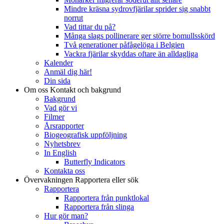
Mindre kräsna sydrovfjärilar sprider sig snabbt
norrut
Vad tittar du på?
Många slags pollinerare ger större bomullsskörd
Två generationer påfågelöga i Belgien
Vackra fjärilar skyddas oftare än alldagliga
Kalender
Anmäl dig här!
Din sida
Om oss
Kontakt och bakgrund
Bakgrund
Vad gör vi
Filmer
Årsrapporter
Biogeografisk uppföljning
Nyhetsbrev
In English
Butterfly Indicators
Kontakta oss
Övervakningen
Rapportera eller sök
Rapportera
Rapportera från punktlokal
Rapportera från slinga
Hur gör man?