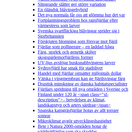
Slingrande slåtter ger större variation
En öländsk blåvingehybrid
Det nya normala får oss att glömma hur det var
Fortplantningsproblem hos rapsfjärilar efter
värmestress som larver
Svenska svartfläckiga blåvingar sprider sig i
Storbritannien
Förskjuten blomning som försvar mot fjäril
Fjärilar som pollinerare – en laddad fråga
Färg, storlek och genetik skiljer
skogspärlemorfjärilens former
UV-ljus avslöjar busksnabbvingens larver
Sydrovfjäril har smak för stadslivet
Handel med fjärilar omsätter miljontals dollar
Vätska i vingmembran kan ge fjärilsvingar färg
Drastisk minskning av danska habitatspecialister
Fjärilars spridning till nya områden i Sverige och
Finland under 120 år <span class="sf-
description">– betydelsen av klimat,
landskapstyp och arters särdrag</span>
Spanska kamgräsfjärilar hotas av allt torrare
somrar
Mikroklimat avgör utvecklingshastighet
Bete i Natura 2000-områden hotar de
väddnätfjärilar som ska skyddas