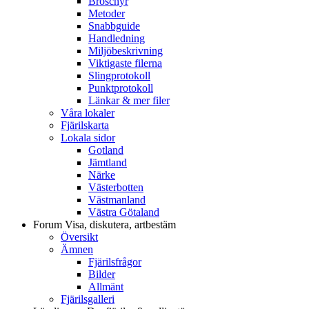
Broschyr
Metoder
Snabbguide
Handledning
Miljöbeskrivning
Viktigaste filerna
Slingprotokoll
Punktprotokoll
Länkar & mer filer
Våra lokaler
Fjärilskarta
Lokala sidor
Gotland
Jämtland
Närke
Västerbotten
Västmanland
Västra Götaland
Forum
Visa, diskutera, artbestäm
Översikt
Ämnen
Fjärilsfrågor
Bilder
Allmänt
Fjärilsgalleri