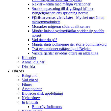
Nektar – tema med många variationer
Snabb anpassning till dagslängd hjälper
svingelgräsfjärilens spridning norrut
Fjärilslarvernas värdväxter– Mycket mer än en
midsommarbukett
Monarker migrerar söderut allt senare
Mindre kräsna sydrovfjärilar sprider sig snabbt
norrut
Vad tittar du på?
Många slags pollinerare ger större bomullsskörd
Två generationer påfågelöga i Belgien
Vackra fjärilar skyddas oftare än alldagliga
Kalender
Anmäl dig här!
Din sida
Om oss
Bakgrund
Vad gör vi
Filmer
Årsrapporter
Biogeografisk uppföljning
Nyhetsbrev
In English
Butterfly Indicators