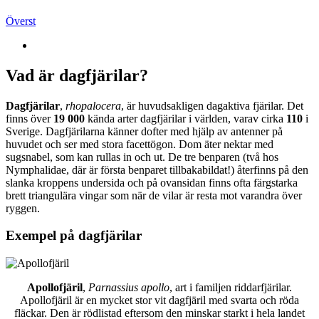
Överst
Vad är dagfjärilar?
Dagfjärilar
,
rhopalocera
, är huvudsakligen dagaktiva fjärilar. Det
finns över
19 000
kända arter dagfjärilar i världen, varav cirka
110
i
Sverige. Dagfjärilarna känner dofter med hjälp av antenner på
huvudet och ser med stora facettögon. Dom äter nektar med
sugsnabel, som kan rullas in och ut. De tre benparen (två hos
Nymphalidae, där är första benparet tillbakabildat!) återfinns på den
slanka kroppens undersida och på ovansidan finns ofta färgstarka
brett triangulära vingar som när de vilar är resta mot varandra över
ryggen.
Exempel på dagfjärilar
Apollofjäril
,
Parnassius apollo
, art i familjen riddarfjärilar.
Apollofjäril är en mycket stor vit dagfjäril med svarta och röda
fläckar. Den är rödlistad eftersom den minskar starkt i hela landet