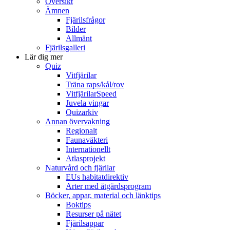
Översikt
Ämnen
Fjärilsfrågor
Bilder
Allmänt
Fjärilsgalleri
Lär dig mer
Quiz
Vitfjärilar
Träna raps/kål/rov
VitfjärilarSpeed
Juvela vingar
Quizarkiv
Annan övervakning
Regionalt
Faunaväkteri
Internationellt
Atlasprojekt
Naturvård och fjärilar
EUs habitatdirektiv
Arter med åtgärdsprogram
Böcker, appar, material och länktips
Boktips
Resurser på nätet
Fjärilsappar