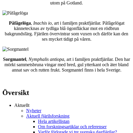
utom på Gotland.
Påfågelöga
,
Inachis io
, art i familjen praktfjärilar. Påfågelögat
kännetecknas av tydliga blå ögonfläckar mot en rödbrun
bakgrundsfärg. Fjärilen övervintrar som vuxen och därför kan den
ses mycket tidigt på våren.
Sorgmantel
,
Nymphalis antiopa
, art i familjen praktfjärilar. Den har
mörkt sammetsbruna vingar med bred, gul ytterkant och äter bland
annat sav och rutten frukt. Sorgmantel finns i hela Sverige.
Översikt
Aktuellt
Nyheter
Aktuell fjärilsforskning
Hela artikellistan
Om forskningsartiklar och referenser
Varför förlorade vi tre svenska dagfjärilar?