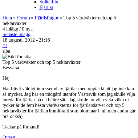
Solitärbin
Fjärilar
Hem
»
Forum
»
Fjärilsfrågor
» Top 5 värdväxter och top 5
nektarväxter
4 inlägg / 0 nya
Senaste inlägg
18 augusti, 2012 - 21:16
#1
siba
Top 5 värdväxter och top 5 nektarväxter
Besvarad
Hej
Har blivit väldigt intresserad av fjärilar men upptäckt att jag inte kan
så mycket. Jag har en trädgård utanför Västervik som jag skulle vilja
inreda för fjärilar på ett bättre sätt. Jag skulle nu vilja veta vilka ni
tycker är de fem bästa värdväxterna för fjärilarslarver och top 5
nektarväxter för fjärilar(framförallt som blommar i juli men andra går
bra också)
Tackar på förhand!
Överst