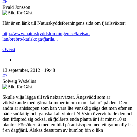
#6
Evald Jonsson
Här är en länk till Naturskyddsföreningens sida om fjärilsväxter:
http://www.naturskyddsforeningen.se/kretsar-
lan/orebro/karlskoga/fjarila...
Överst
13 september, 2012 - 19:48
#7
Solveig Wadelius
Skulle vilja lägga till två nektarväxter. Ängsvädd som är
vildväxande med gärna kommer in om man "kallar" på den. Den
andra är anisisopen som kan vara lite vansklig sägs det men efter en
både snöfattig och ganska kall vinter i N Vstm övervintrade den och
den fröspred sig också, så fjolårets enda planta är i år minst 10 st
plantor. Försöker få med en bild på anisisopen med ett gammafly i st
f en dagfjäril. Älskas dessutom av humlor, bin o likn