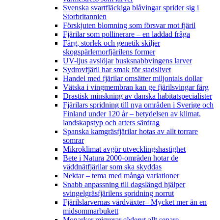
Svenska svartfläckiga blåvingar sprider sig i
Storbritannien
Förskjuten blomning som försvar mot fjäril
Fjärilar som pollinerare – en laddad fråga
Färg, storlek och genetik skiljer
skogspärlemorfjärilens former
UV-ljus avslöjar busksnabbvingens larver
Sydrovfjäril har smak för stadslivet
Handel med fjärilar omsätter miljontals dollar
Vätska i vingmembran kan ge fjärilsvingar färg
Drastisk minskning av danska habitatspecialister
Fjärilars spridning till nya områden i Sverige och
Finland under 120 år
– betydelsen av klimat,
landskapstyp och arters särdrag
Spanska kamgräsfjärilar hotas av allt torrare
somrar
Mikroklimat avgör utvecklingshastighet
Bete i Natura 2000-områden hotar de
väddnätfjärilar som ska skyddas
Nektar – tema med många variationer
Snabb anpassning till dagslängd hjälper
svingelgräsfjärilens spridning norrut
Fjärilslarvernas värdväxter– Mycket mer än en
midsommarbukett
Monarker migrerar söderut allt senare