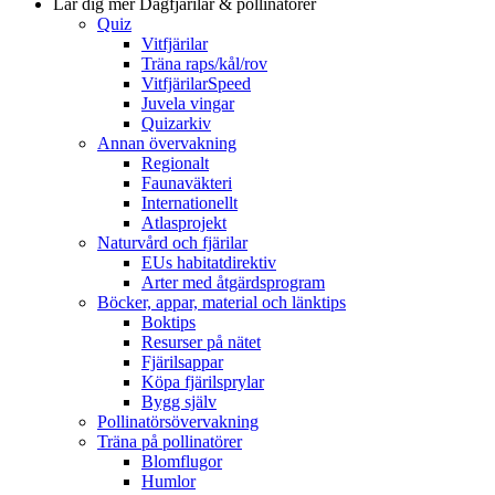
Lär dig mer
Dagfjärilar & pollinatörer
Quiz
Vitfjärilar
Träna raps/kål/rov
VitfjärilarSpeed
Juvela vingar
Quizarkiv
Annan övervakning
Regionalt
Faunaväkteri
Internationellt
Atlasprojekt
Naturvård och fjärilar
EUs habitatdirektiv
Arter med åtgärdsprogram
Böcker, appar, material och länktips
Boktips
Resurser på nätet
Fjärilsappar
Köpa fjärilsprylar
Bygg själv
Pollinatörsövervakning
Träna på pollinatörer
Blomflugor
Humlor