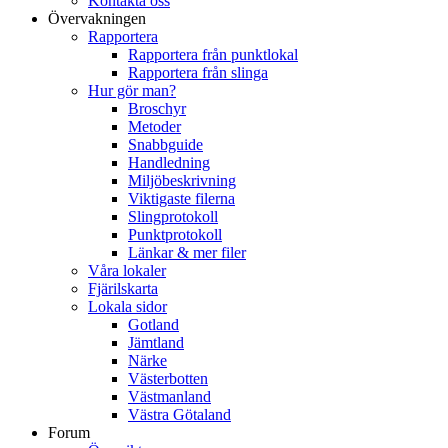
Kontakta oss
Övervakningen
Rapportera
Rapportera från punktlokal
Rapportera från slinga
Hur gör man?
Broschyr
Metoder
Snabbguide
Handledning
Miljöbeskrivning
Viktigaste filerna
Slingprotokoll
Punktprotokoll
Länkar & mer filer
Våra lokaler
Fjärilskarta
Lokala sidor
Gotland
Jämtland
Närke
Västerbotten
Västmanland
Västra Götaland
Forum