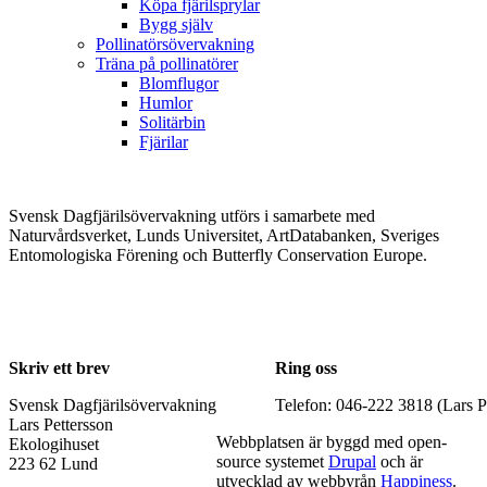
Köpa fjärilsprylar
Bygg själv
Pollinatörsövervakning
Träna på pollinatörer
Blomflugor
Humlor
Solitärbin
Fjärilar
Svensk Dagfjärilsövervakning utförs i samarbete med
Naturvårdsverket, Lunds Universitet, ArtDatabanken, Sveriges
Entomologiska Förening och Butterfly Conservation Europe.
Skriv ett brev
Ring oss
Svensk Dagfjärilsövervakning
Telefon: 046-222 3818 (Lars P
Lars Pettersson
Webbplatsen är byggd med open-
Ekologihuset
source systemet
Drupal
och är
223 62 Lund
utvecklad av webbyrån
Happiness
.