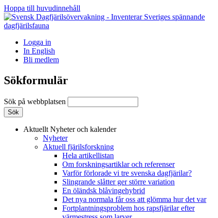
Hoppa till huvudinnehåll
Logga in
In English
Bli medlem
Sökformulär
Sök på webbplatsen
Aktuellt
Nyheter och kalender
Nyheter
Aktuell fjärilsforskning
Hela artikellistan
Om forskningsartiklar och referenser
Varför förlorade vi tre svenska dagfjärilar?
Slingrande slåtter ger större variation
En öländsk blåvingehybrid
Det nya normala får oss att glömma hur det var
Fortplantningsproblem hos rapsfjärilar efter
värmestress som larver