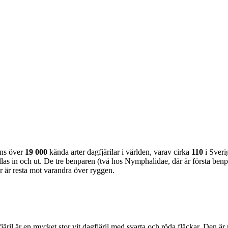
nns över
19 000
kända arter dagfjärilar i världen, varav cirka
110
i Sveri
as in och ut. De tre benparen (två hos Nymphalidae, där är första benpa
ar är resta mot varandra över ryggen.
lofjäril är en mycket stor vit dagfjäril med svarta och röda fläckar. Den 