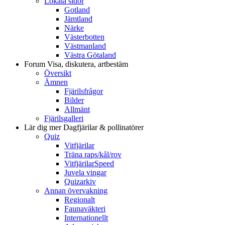
Lokala sidor
Gotland
Jämtland
Närke
Västerbotten
Västmanland
Västra Götaland
Forum
Visa, diskutera, artbestäm
Översikt
Ämnen
Fjärilsfrågor
Bilder
Allmänt
Fjärilsgalleri
Lär dig mer
Dagfjärilar & pollinatörer
Quiz
Vitfjärilar
Träna raps/kål/rov
VitfjärilarSpeed
Juvela vingar
Quizarkiv
Annan övervakning
Regionalt
Faunaväkteri
Internationellt