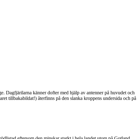
ge. Dagfjärilarna känner dofter med hjälp av antenner på huvudet och
ret tillbakabildat!) återfinns på den slanka kroppens undersida och på
är rödlistad eftersom den minskar starkt i hela landet utom på Gotland.