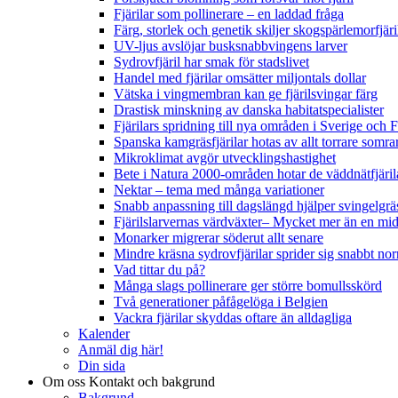
Fjärilar som pollinerare – en laddad fråga
Färg, storlek och genetik skiljer skogspärlemorfjär
UV-ljus avslöjar busksnabbvingens larver
Sydrovfjäril har smak för stadslivet
Handel med fjärilar omsätter miljontals dollar
Vätska i vingmembran kan ge fjärilsvingar färg
Drastisk minskning av danska habitatspecialister
Fjärilars spridning till nya områden i Sverige och
Spanska kamgräsfjärilar hotas av allt torrare somra
Mikroklimat avgör utvecklingshastighet
Bete i Natura 2000-områden hotar de väddnätfjäri
Nektar – tema med många variationer
Snabb anpassning till dagslängd hjälper svingelgräs
Fjärilslarvernas värdväxter– Mycket mer än en m
Monarker migrerar söderut allt senare
Mindre kräsna sydrovfjärilar sprider sig snabbt nor
Vad tittar du på?
Många slags pollinerare ger större bomullsskörd
Två generationer påfågelöga i Belgien
Vackra fjärilar skyddas oftare än alldagliga
Kalender
Anmäl dig här!
Din sida
Om oss
Kontakt och bakgrund
Bakgrund