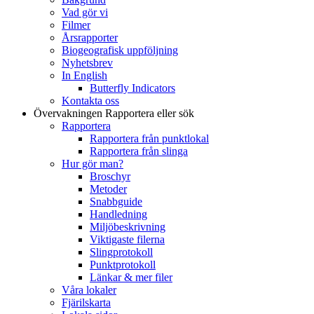
Vad gör vi
Filmer
Årsrapporter
Biogeografisk uppföljning
Nyhetsbrev
In English
Butterfly Indicators
Kontakta oss
Övervakningen
Rapportera eller sök
Rapportera
Rapportera från punktlokal
Rapportera från slinga
Hur gör man?
Broschyr
Metoder
Snabbguide
Handledning
Miljöbeskrivning
Viktigaste filerna
Slingprotokoll
Punktprotokoll
Länkar & mer filer
Våra lokaler
Fjärilskarta