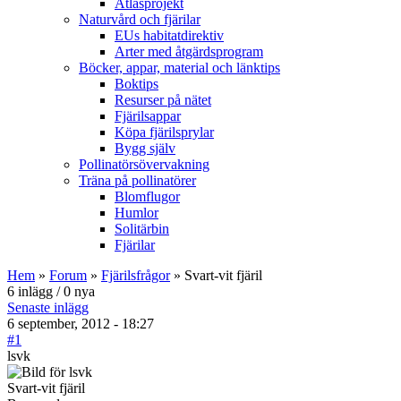
Atlasprojekt
Naturvård och fjärilar
EUs habitatdirektiv
Arter med åtgärdsprogram
Böcker, appar, material och länktips
Boktips
Resurser på nätet
Fjärilsappar
Köpa fjärilsprylar
Bygg själv
Pollinatörsövervakning
Träna på pollinatörer
Blomflugor
Humlor
Solitärbin
Fjärilar
Hem
»
Forum
»
Fjärilsfrågor
» Svart-vit fjäril
6 inlägg / 0 nya
Senaste inlägg
6 september, 2012 - 18:27
#1
lsvk
Svart-vit fjäril