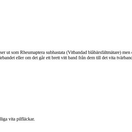
er ut som Rheumaptera subhastata (Vitbandad blåbärsfältmätare) men den
värbandet eller om det går ett brett vitt band från dem till det vita tvär
iga vita pilfläckar.