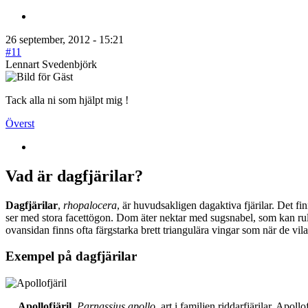
26 september, 2012 - 15:21
#11
Lennart Svedenbjörk
Tack alla ni som hjälpt mig !
Överst
Vad är dagfjärilar?
Dagfjärilar
,
rhopalocera
, är huvudsakligen dagaktiva fjärilar. Det fi
ser med stora facettögon. Dom äter nektar med sugsnabel, som kan rull
ovansidan finns ofta färgstarka brett triangulära vingar som när de vil
Exempel på dagfjärilar
Apollofjäril
,
Parnassius apollo
, art i familjen riddarfjärilar. Apol