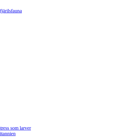
tress som larver
ritannien