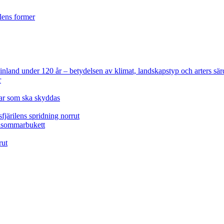
ilens former
 Finland under 120 år
– betydelsen av klimat, landskapstyp och arters sär
r
lar som ska skyddas
fjärilens spridning norrut
idsommarbukett
rut