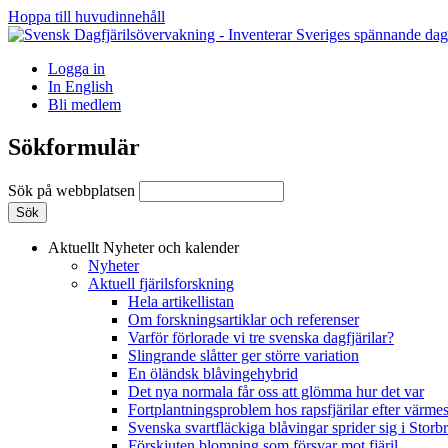
Hoppa till huvudinnehåll
Logga in
In English
Bli medlem
Sökformulär
Sök på webbplatsen
Aktuellt
Nyheter och kalender
Nyheter
Aktuell fjärilsforskning
Hela artikellistan
Om forskningsartiklar och referenser
Varför förlorade vi tre svenska dagfjärilar?
Slingrande slåtter ger större variation
En öländsk blåvingehybrid
Det nya normala får oss att glömma hur det var
Fortplantningsproblem hos rapsfjärilar efter värmes
Svenska svartfläckiga blåvingar sprider sig i Storb
Förskjuten blomning som försvar mot fjäril