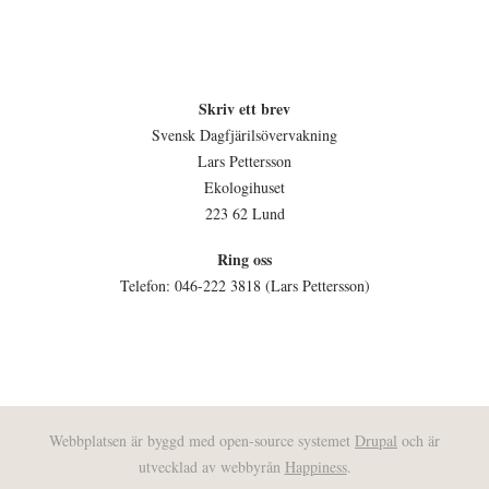
Skriv ett brev
Svensk Dagfjärilsövervakning
Lars Pettersson
Ekologihuset
223 62 Lund
Ring oss
Telefon: 046-222 3818 (Lars Pettersson)
Webbplatsen är byggd med open-source systemet
Drupal
och är
utvecklad av webbyrån
Happiness
.