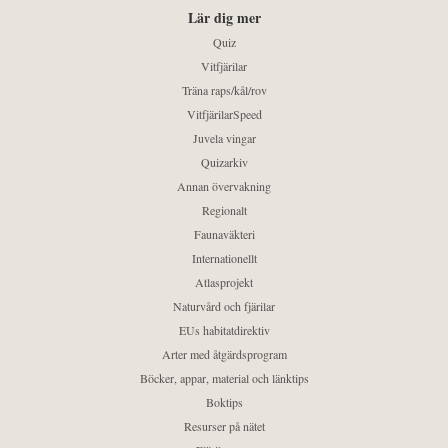
Lär dig mer
Quiz
Vitfjärilar
Träna raps/kål/rov
VitfjärilarSpeed
Juvela vingar
Quizarkiv
Annan övervakning
Regionalt
Faunaväkteri
Internationellt
Atlasprojekt
Naturvård och fjärilar
EUs habitatdirektiv
Arter med åtgärdsprogram
Böcker, appar, material och länktips
Boktips
Resurser på nätet