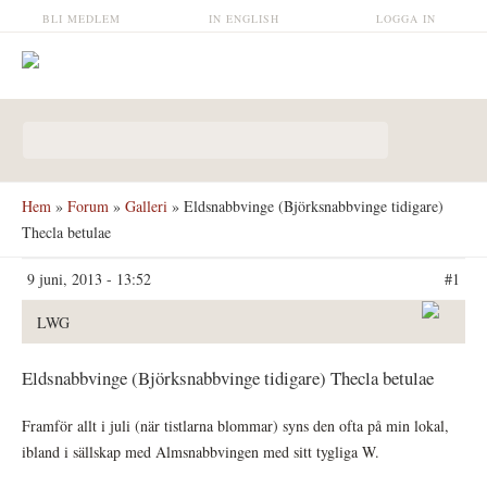
Hoppa till huvudinnehåll
BLI MEDLEM
IN ENGLISH
LOGGA IN
Sökformulär
Hem
»
Forum
»
Galleri
» Eldsnabbvinge (Björksnabbvinge tidigare)
Thecla betulae
9 juni, 2013 - 13:52
#1
LWG
Eldsnabbvinge (Björksnabbvinge tidigare) Thecla betulae
Framför allt i juli (när tistlarna blommar) syns den ofta på min lokal,
ibland i sällskap med Almsnabbvingen med sitt tygliga W.