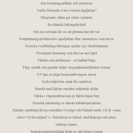
Om forskningsartiklar och referenser
Varför förlorade vi tre svenska dagfjärilar?
Slingrande slåtter ger större variation
En öländsk blåvingehybrid
Det nya normala får oss att glömma hur det var
Fortplantningsproblem hos rapsfjärilar efter värmestress som larver
Svenska svartfläckiga blåvingar sprider sig i Storbritannien
Förskjuten blomning som försvar mot fjäril
Fjärilar som pollinerare – en laddad fråga
Färg, storlek och genetik skiljer skogspärlemorfjärilens former
UV-ljus avslöjar busksnabbvingens larver
Sydrovfjäril har smak för stadslivet
Handel med fjärilar omsätter miljontals dollar
Vätska i vingmembran kan ge fjärilsvingar färg
Drastisk minskning av danska habitatspecialister
Fjärilars spridning till nya områden i Sverige och Finland under 120 år <span
class="sf-description">– betydelsen av klimat, landskapstyp och arters
särdrag</span>
Spanska kamgräsfjärilar hotas av allt torrare somrar