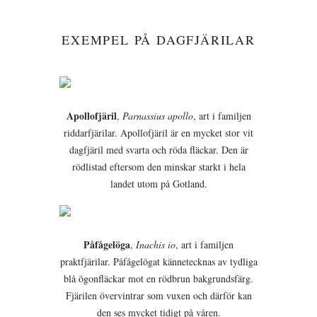
EXEMPEL PÅ DAGFJÄRILAR
Apollofjäril
,
Parnassius apollo
, art i familjen
riddarfjärilar. Apollofjäril är en mycket stor vit
dagfjäril med svarta och röda fläckar. Den är
rödlistad eftersom den minskar starkt i hela
landet utom på Gotland.
Påfågelöga
,
Inachis io
, art i familjen
praktfjärilar. Påfågelögat kännetecknas av tydliga
blå ögonfläckar mot en rödbrun bakgrundsfärg.
Fjärilen övervintrar som vuxen och därför kan
den ses mycket tidigt på våren.