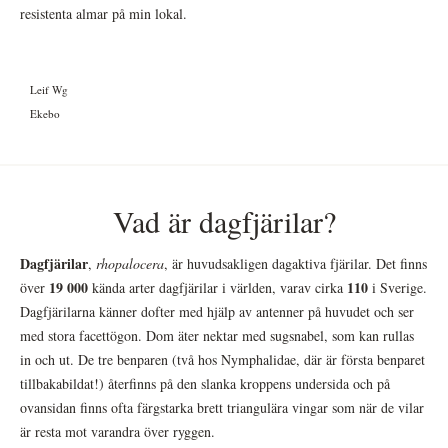
resistenta almar på min lokal.
Leif Wg
Ekebo
Vad är dagfjärilar?
Dagfjärilar
,
rhopalocera
, är huvudsakligen dagaktiva fjärilar. Det finns
19 000
110
över
kända arter dagfjärilar i världen, varav cirka
i Sverige.
Dagfjärilarna känner dofter med hjälp av antenner på huvudet och ser
med stora facettögon. Dom äter nektar med sugsnabel, som kan rullas
in och ut. De tre benparen (två hos Nymphalidae, där är första benparet
tillbakabildat!) återfinns på den slanka kroppens undersida och på
ovansidan finns ofta färgstarka brett triangulära vingar som när de vilar
är resta mot varandra över ryggen.