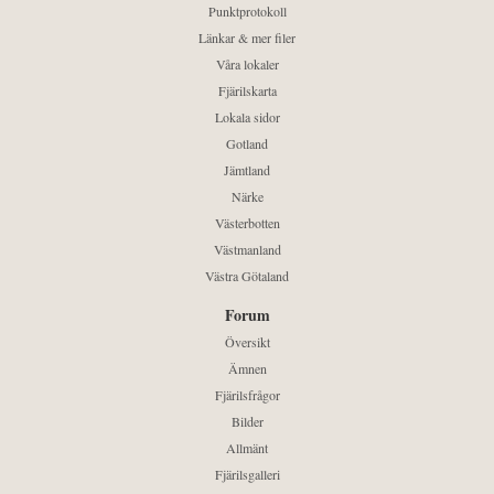
Punktprotokoll
Länkar & mer filer
Våra lokaler
Fjärilskarta
Lokala sidor
Gotland
Jämtland
Närke
Västerbotten
Västmanland
Västra Götaland
Forum
Översikt
Ämnen
Fjärilsfrågor
Bilder
Allmänt
Fjärilsgalleri