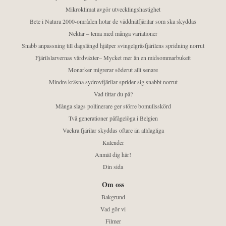
Mikroklimat avgör utvecklingshastighet
Bete i Natura 2000-områden hotar de väddnätfjärilar som ska skyddas
Nektar – tema med många variationer
Snabb anpassning till dagslängd hjälper svingelgräsfjärilens spridning norrut
Fjärilslarvernas värdväxter– Mycket mer än en midsommarbukett
Monarker migrerar söderut allt senare
Mindre kräsna sydrovfjärilar sprider sig snabbt norrut
Vad tittar du på?
Många slags pollinerare ger större bomullsskörd
Två generationer påfågelöga i Belgien
Vackra fjärilar skyddas oftare än alldagliga
Kalender
Anmäl dig här!
Din sida
Om oss
Bakgrund
Vad gör vi
Filmer