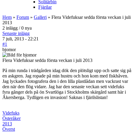
Solitärbin
Fjärilar
Hem
»
Forum
»
Galleri
» Flera Videfuksar sedda första veckan i juli
2013
2 inlägg / 0 nya
Senaste inlägg
7 juli, 2013 - 22:21
#1
bjomor
Flera Videfuksar sedda första veckan i juli 2013
På min runda i trädgården idag dök den plötsligt upp och satte sig på
en askgren. Jag ropade på min hustru och hon kom med fiskhåven.
Jag lyckades fotografera den i den lilla plastlådan men vackrast var
den när den flög vidare. Jag har den senaste veckan sett videfuks
fyra gånger dels på ön Svartlöga i Stockholms skärgård samt här i
Åkersberga. Tydligen en invasion! Saknas i fjärilslistan!
Videfuks
Österåker
2013
Överst