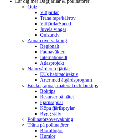
Lär dig mer
Dagfjärilar & pollinatörer
Quiz
Vitfjärilar
Träna raps/kål/rov
VitfjärilarSpeed
Juvela vingar
Quizarkiv
Annan övervakning
Regionalt
Faunaväkteri
Internationellt
Atlasprojekt
Naturvård och fjärilar
EUs habitatdirektiv
Arter med åtgärdsprogram
Böcker, appar, material och länktips
Boktips
Resurser på nätet
Fjärilsappar
Köpa fjärilsprylar
Bygg själv
Pollinatörsövervakning
Träna på pollinatörer
Blomflugor
Humlor