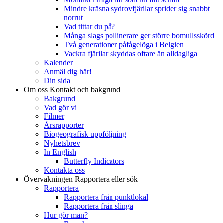
Mindre kräsna sydrovfjärilar sprider sig snabbt
norrut
Vad tittar du på?
Många slags pollinerare ger större bomullsskörd
Två generationer påfågelöga i Belgien
Vackra fjärilar skyddas oftare än alldagliga
Kalender
Anmäl dig här!
Din sida
Om oss
Kontakt och bakgrund
Bakgrund
Vad gör vi
Filmer
Årsrapporter
Biogeografisk uppföljning
Nyhetsbrev
In English
Butterfly Indicators
Kontakta oss
Övervakningen
Rapportera eller sök
Rapportera
Rapportera från punktlokal
Rapportera från slinga
Hur gör man?