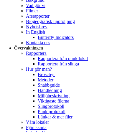
Bakgrund
Vad gör vi
Filmer
Årsrapporter
Biogeografisk uppföljning
Nyhetsbrev
In English
Butterfly Indicators
Kontakta oss
Övervakningen
Rapportera
Rapportera från punktlokal
Rapportera från slinga
Hur gör man?
Broschyr
Metoder
Snabbguide
Handledning
Miljöbeskrivning
Viktigaste filerna
Slingprotokoll
Punktprotokoll
Länkar & mer filer
Våra lokaler
Fjärilskarta