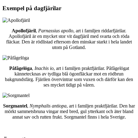
Exempel på dagfjärilar
Apollofjäril
,
Parnassius apollo
, art i familjen riddarfjärilar.
Apollofjäril är en mycket stor vit dagfjäril med svarta och röda
fläckar. Den är rödlistad eftersom den minskar starkt i hela landet
utom på Gotland.
Påfågelöga
,
Inachis io
, art i familjen praktfjärilar. Påfågelögat
kännetecknas av tydliga blå ögonfläckar mot en rödbrun
bakgrundsfärg. Fjärilen övervintrar som vuxen och därför kan den
ses mycket tidigt på våren.
Sorgmantel
,
Nymphalis antiopa
, art i familjen praktfjärilar. Den har
mörkt sammetsbruna vingar med bred, gul ytterkant och äter bland
annat sav och rutten frukt. Sorgmantel finns i hela Sverige.