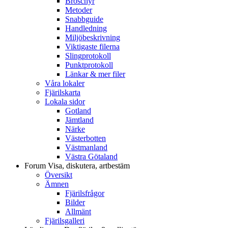
Broschyr
Metoder
Snabbguide
Handledning
Miljöbeskrivning
Viktigaste filerna
Slingprotokoll
Punktprotokoll
Länkar & mer filer
Våra lokaler
Fjärilskarta
Lokala sidor
Gotland
Jämtland
Närke
Västerbotten
Västmanland
Västra Götaland
Forum
Visa, diskutera, artbestäm
Översikt
Ämnen
Fjärilsfrågor
Bilder
Allmänt
Fjärilsgalleri