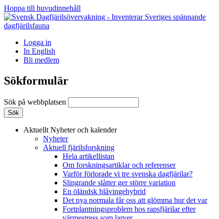
Hoppa till huvudinnehåll
Logga in
In English
Bli medlem
Sökformulär
Sök på webbplatsen
Aktuellt
Nyheter och kalender
Nyheter
Aktuell fjärilsforskning
Hela artikellistan
Om forskningsartiklar och referenser
Varför förlorade vi tre svenska dagfjärilar?
Slingrande slåtter ger större variation
En öländsk blåvingehybrid
Det nya normala får oss att glömma hur det var
Fortplantningsproblem hos rapsfjärilar efter
värmestress som larver