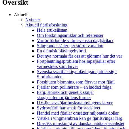
Översikt
Aktuellt
Nyheter
Aktuell fjärilsforskning
Hela artikellistan
Om forskningsartiklar och referenser
Varför förlorade vi tre svenska dagfjärilar?
Slingrande slåtter ger större variation
En öländsk blåvingehybrid
Det nya normala får oss att glömma hur det var
Fortplantningsproblem hos rapsfjärilar efter
värmestress som larver
Svenska svartfläckiga blåvingar sprider sig i
Storbritannien
Förskjuten blomning som försvar mot fjäril
Fjärilar som pollinerare – en laddad fråga
Färg, storlek och genetik skiljer
skogspärlemorfjärilens former
UV-ljus avslöjar busksnabbvingens larver
Sydrovfjäril har smak för stadslivet
Handel med fjärilar omsätter miljontals dollar
Vätska i vingmembran kan ge fjärilsvingar färg
Drastisk minskning av danska habitatspecialister
Fjärilars spridning till nya områden i Sverige och