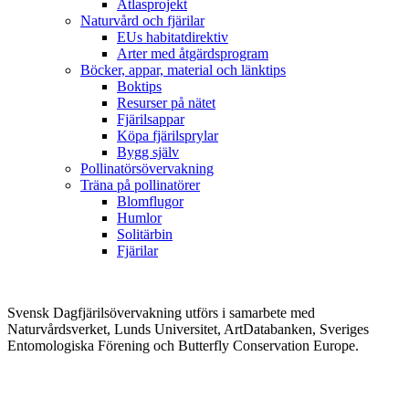
Atlasprojekt
Naturvård och fjärilar
EUs habitatdirektiv
Arter med åtgärdsprogram
Böcker, appar, material och länktips
Boktips
Resurser på nätet
Fjärilsappar
Köpa fjärilsprylar
Bygg själv
Pollinatörsövervakning
Träna på pollinatörer
Blomflugor
Humlor
Solitärbin
Fjärilar
Svensk Dagfjärilsövervakning utförs i samarbete med
Naturvårdsverket, Lunds Universitet, ArtDatabanken, Sveriges
Entomologiska Förening och Butterfly Conservation Europe.