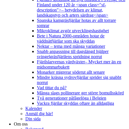
Finland under 120 år <span class="sf-
description">– betydelsen av klimat,
landskapstyp och arters särdrag</span>
Spanska kamgräsfjärilar hotas av allt torrare
somrar
Mikroklimat avgör utvecklingshastighet
Bete i Natura 2000-områden hotar de
väddnätfjärilar som ska skyddas
Nektar – tema med många variationer
Snabb anpassning till dagslängd hjälper
svingelgräsfjärilens spridning norrut
Fjärilslarvernas värdväxter– Mycket mer än en
midsommarbukett
Monarker migrerar söderut allt senare
Mindre kräsna sydrovfjärilar sprider sig snabbt
norrut
Vad tittar du på?
Många slags pollinerare ger större bomullsskörd
Två generationer påfågelöga i Belgien
Vackra fjärilar skyddas oftare än alldagliga
Kalender
Anmäl dig här!
Din sida
Om oss