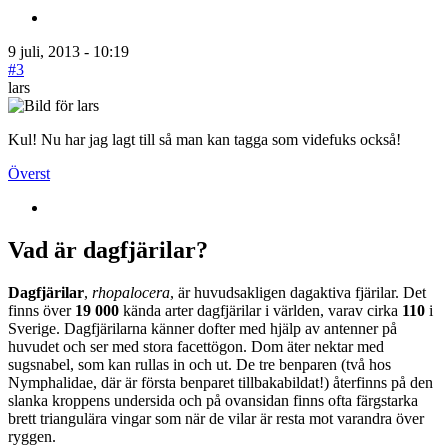
9 juli, 2013 - 10:19
#3
lars
Kul! Nu har jag lagt till så man kan tagga som videfuks också!
Överst
Vad är dagfjärilar?
Dagfjärilar
,
rhopalocera
, är huvudsakligen dagaktiva fjärilar. Det
finns över
19 000
kända arter dagfjärilar i världen, varav cirka
110
i
Sverige. Dagfjärilarna känner dofter med hjälp av antenner på
huvudet och ser med stora facettögon. Dom äter nektar med
sugsnabel, som kan rullas in och ut. De tre benparen (två hos
Nymphalidae, där är första benparet tillbakabildat!) återfinns på den
slanka kroppens undersida och på ovansidan finns ofta färgstarka
brett triangulära vingar som när de vilar är resta mot varandra över
ryggen.