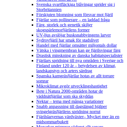
Svenska svartfläckiga blåvingar sprider sig i
Storbritannien
Förskjuten blomning som försvar mot fjäril
Fjärilar som pollinerare – en laddad fråga
Färg, storlek och genetik skiljer
skogspärlemorfjärilens former
UV-ljus avslöjar busksnabbvingens larver
Sydrovfjäril har smak för stadslivet
Handel med fjärilar omsätter miljontals dollar
Vätska i vingmembran kan ge fjärilsvingar färg
Drastisk minskning av danska habitatspecialister
Fjärilars spridning till nya områden i Sverige och
Finland under 120 år
– betydelsen av klimat,
landskapstyp och arters särdrag
Spanska kamgräsfjärilar hotas av allt torrare
somrar
Mikroklimat avgör utvecklingshastighet
Bete i Natura 2000-områden hotar de
väddnätfjärilar som ska skyddas
Nektar – tema med många variationer
Snabb anpassning till dagslängd hjälper
svingelgräsfjärilens spridning norrut
Fjärilslarvernas värdväxter– Mycket mer än en
midsommarbukett
Monarker migrerar söderut allt senare