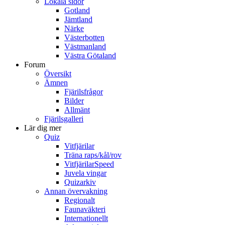
Lokala sidor
Gotland
Jämtland
Närke
Västerbotten
Västmanland
Västra Götaland
Forum
Översikt
Ämnen
Fjärilsfrågor
Bilder
Allmänt
Fjärilsgalleri
Lär dig mer
Quiz
Vitfjärilar
Träna raps/kål/rov
VitfjärilarSpeed
Juvela vingar
Quizarkiv
Annan övervakning
Regionalt
Faunaväkteri
Internationellt