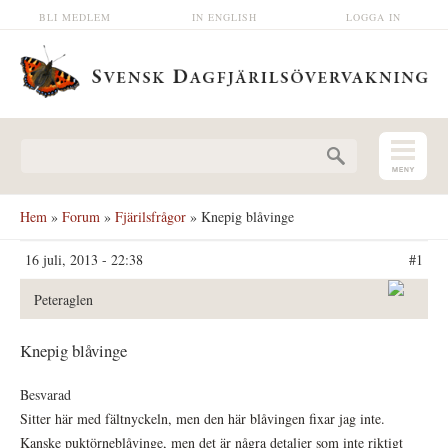
Hoppa till huvudinnehåll
BLI MEDLEM
IN ENGLISH
LOGGA IN
Sökformulär
Hem
»
Forum
»
Fjärilsfrågor
» Knepig blåvinge
16 juli, 2013 - 22:38
#1
Peteraglen
Knepig blåvinge
Besvarad
Sitter här med fältnyckeln, men den här blåvingen fixar jag inte.
Kanske puktörneblåvinge, men det är några detaljer som inte riktigt