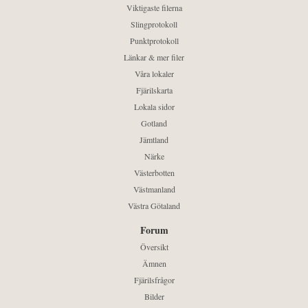
Viktigaste filerna
Slingprotokoll
Punktprotokoll
Länkar & mer filer
Våra lokaler
Fjärilskarta
Lokala sidor
Gotland
Jämtland
Närke
Västerbotten
Västmanland
Västra Götaland
Forum
Översikt
Ämnen
Fjärilsfrågor
Bilder