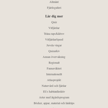
Allmänt
Fjärilsgalleri
Lär dig mer
Quiz
Vitfjärilar
Träna raps/kål/rov
VitfjärilarSpeed
Juvela vingar
Quizarkiv
Annan övervakning
Regionalt
Faunaväkteri
Internationellt
Atlasprojekt
Naturvård och fjärilar
EUs habitatdirektiv
Arter med åtgärdsprogram
Böcker, appar, material och länktips