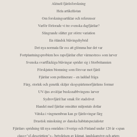
Aktuell fjärilsforskning
Hela artikellistan
Om forskningsartiklar och referenser
Varför förlorade vi tre svenska dagfjärilar?
Slingrande slåtter ger större variation
En öländsk blåvingehybrid
Det nya normala får oss att glömma hur det var
Fortplantningsproblem hos rapsfjärilar efter värmestress som larver
Svenska svartfläckiga blåvingar sprider sig i Storbritannien
Förskjuten blomning som försvar mot fjäril
Fjärilar som pollinerare – en laddad fråga
Färg, storlek och genetik skiljer skogspärlemorfjärilens former
UV-ljus avslöjar busksnabbvingens larver
Sydrovfjäril har smak för stadslivet
Handel med fjärilar omsätter miljontals dollar
Vätska i vingmembran kan ge fjärilsvingar färg
Drastisk minskning av danska habitatspecialister
Fjärilars spridning till nya områden i Sverige och Finland under 120 år <span
class="sf-description">– betydelsen av klimat, landskapstyp och arters