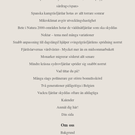
särdrag</span>
Spanska kamgräsfjärilar hotas av allt torrare somrar
Mikroklimat avgör utvecklingshastighet
Bete i Natura 2000-områden hotar de väddnätfjärilar som ska skyddas
Nektar – tema med många variationer
Snabb anpassning till dagslängd hjälper svingelgräsfjärilens spridning norrut
Fjärilslarvernas värdväxter– Mycket mer än en midsommarbukett
Monarker migrerar söderut allt senare
Mindre kräsna sydrovfjärilar sprider sig snabbt norrut
Vad tittar du på?
Många slags pollinerare ger större bomullsskörd
Två generationer påfågelöga i Belgien
Vackra fjärilar skyddas oftare än alldagliga
Kalender
Anmäl dig här!
Din sida
Om oss
Bakgrund