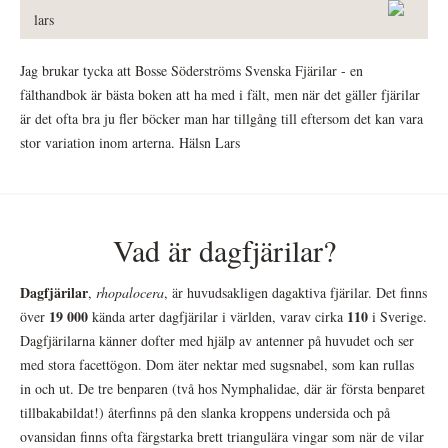
lars
Jag brukar tycka att Bosse Söderströms Svenska Fjärilar - en
fälthandbok är bästa boken att ha med i fält, men när det gäller fjärilar
är det ofta bra ju fler böcker man har tillgång till eftersom det kan vara
stor variation inom arterna. Hälsn Lars
Vad är dagfjärilar?
Dagfjärilar
,
rhopalocera
, är huvudsakligen dagaktiva fjärilar. Det finns
19 000
110
över
kända arter dagfjärilar i världen, varav cirka
i Sverige.
Dagfjärilarna känner dofter med hjälp av antenner på huvudet och ser
med stora facettögon. Dom äter nektar med sugsnabel, som kan rullas
in och ut. De tre benparen (två hos Nymphalidae, där är första benparet
tillbakabildat!) återfinns på den slanka kroppens undersida och på
ovansidan finns ofta färgstarka brett triangulära vingar som när de vilar