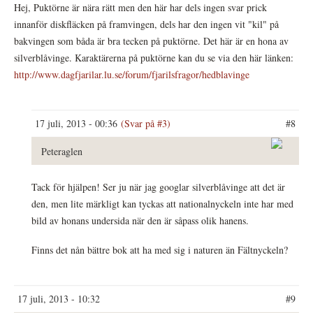
Hej, Puktörne är nära rätt men den här har dels ingen svar prick
innanför diskfläcken på framvingen, dels har den ingen vit "kil" på
bakvingen som båda är bra tecken på puktörne. Det här är en hona av
silverblåvinge. Karaktärerna på puktörne kan du se via den här länken:
http://www.dagfjarilar.lu.se/forum/fjarilsfragor/hedblavinge
17 juli, 2013 - 00:36
(Svar på #3)
#8
Peteraglen
Tack för hjälpen! Ser ju när jag googlar silverblåvinge att det är
den, men lite märkligt kan tyckas att nationalnyckeln inte har med
bild av honans undersida när den är såpass olik hanens.
Finns det nån bättre bok att ha med sig i naturen än Fältnyckeln?
17 juli, 2013 - 10:32
#9