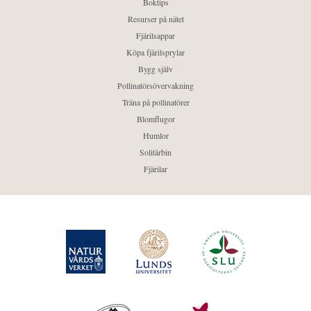
Boktips
Resurser på nätet
Fjärilsappar
Köpa fjärilsprylar
Bygg själv
Pollinatörsövervakning
Träna på pollinatörer
Blomflugor
Humlor
Solitärbin
Fjärilar