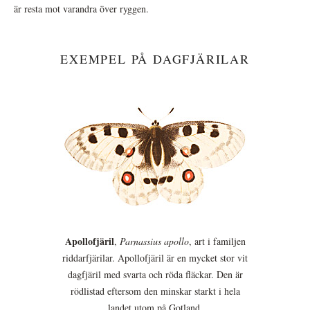
är resta mot varandra över ryggen.
EXEMPEL PÅ DAGFJÄRILAR
Apollofjäril
,
Parnassius apollo
, art i familjen
riddarfjärilar. Apollofjäril är en mycket stor vit
dagfjäril med svarta och röda fläckar. Den är
rödlistad eftersom den minskar starkt i hela
landet utom på Gotland.