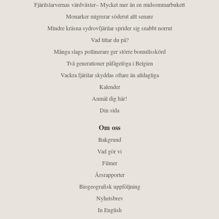
Fjärilslarvernas värdväxter– Mycket mer än en midsommarbukett
Monarker migrerar söderut allt senare
Mindre kräsna sydrovfjärilar sprider sig snabbt norrut
Vad tittar du på?
Många slags pollinerare ger större bomullsskörd
Två generationer påfågelöga i Belgien
Vackra fjärilar skyddas oftare än alldagliga
Kalender
Anmäl dig här!
Din sida
Om oss
Bakgrund
Vad gör vi
Filmer
Årsrapporter
Biogeografisk uppföljning
Nyhetsbrev
In English