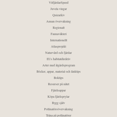
VitfjärilarSpeed
Juvela vingar
Quizarkiv
Annan övervakning
Regionalt
Faunaväkteri
Internationellt
Atlasprojekt
Naturvård och fjärilar
EUs habitatdirektiv
Arter med åtgärdsprogram
Böcker, appar, material och länktips
Boktips
Resurser på nätet
Fjärilsappar
Köpa fjärilsprylar
Bygg själv
Pollinatörsövervakning
Träna på pollinatörer