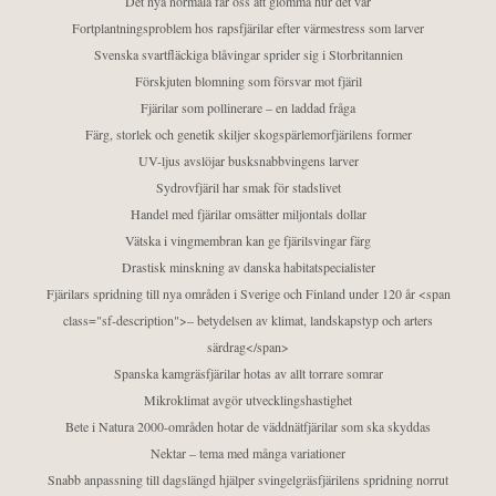
Det nya normala får oss att glömma hur det var
Fortplantningsproblem hos rapsfjärilar efter värmestress som larver
Svenska svartfläckiga blåvingar sprider sig i Storbritannien
Förskjuten blomning som försvar mot fjäril
Fjärilar som pollinerare – en laddad fråga
Färg, storlek och genetik skiljer skogspärlemorfjärilens former
UV-ljus avslöjar busksnabbvingens larver
Sydrovfjäril har smak för stadslivet
Handel med fjärilar omsätter miljontals dollar
Vätska i vingmembran kan ge fjärilsvingar färg
Drastisk minskning av danska habitatspecialister
Fjärilars spridning till nya områden i Sverige och Finland under 120 år <span
class="sf-description">– betydelsen av klimat, landskapstyp och arters
särdrag</span>
Spanska kamgräsfjärilar hotas av allt torrare somrar
Mikroklimat avgör utvecklingshastighet
Bete i Natura 2000-områden hotar de väddnätfjärilar som ska skyddas
Nektar – tema med många variationer
Snabb anpassning till dagslängd hjälper svingelgräsfjärilens spridning norrut