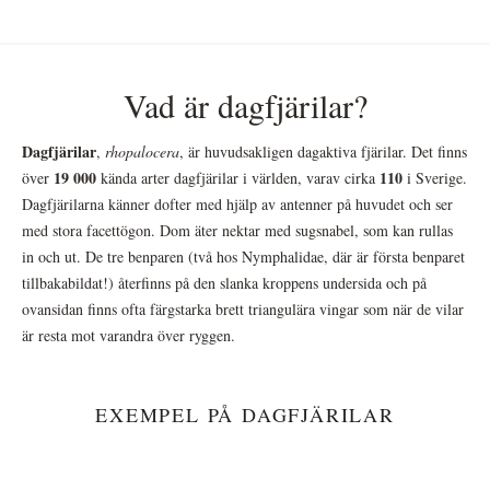
Vad är dagfjärilar?
Dagfjärilar
,
rhopalocera
, är huvudsakligen dagaktiva fjärilar. Det finns
19 000
110
över
kända arter dagfjärilar i världen, varav cirka
i Sverige.
Dagfjärilarna känner dofter med hjälp av antenner på huvudet och ser
med stora facettögon. Dom äter nektar med sugsnabel, som kan rullas
in och ut. De tre benparen (två hos Nymphalidae, där är första benparet
tillbakabildat!) återfinns på den slanka kroppens undersida och på
ovansidan finns ofta färgstarka brett triangulära vingar som när de vilar
är resta mot varandra över ryggen.
EXEMPEL PÅ DAGFJÄRILAR