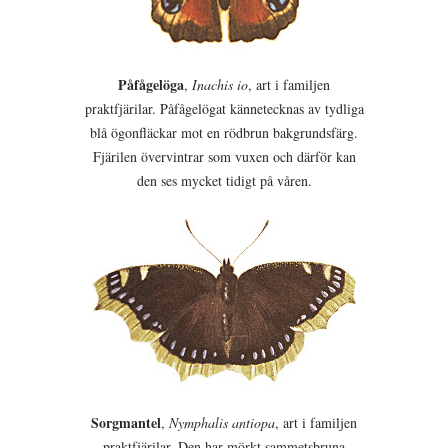
Påfågelöga
,
Inachis io
, art i familjen
praktfjärilar. Påfågelögat kännetecknas av tydliga
blå ögonfläckar mot en rödbrun bakgrundsfärg.
Fjärilen övervintrar som vuxen och därför kan
den ses mycket tidigt på våren.
Sorgmantel
,
Nymphalis antiopa
, art i familjen
praktfjärilar. Den har mörkt sammetsbruna