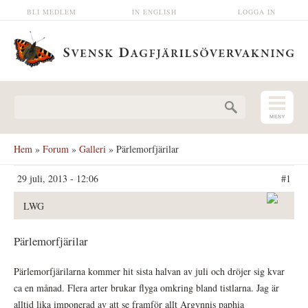
Hoppa till huvudinnehåll
BLI MEDLEM
IN ENGLISH
LOGGA IN
Sökformulär
Hem
»
Forum
»
Galleri
» Pärlemorfjärilar
29 juli, 2013 - 12:06
#1
LWG
Pärlemorfjärilar
Pärlemorfjärilarna kommer hit sista halvan av juli och dröjer sig kvar
ca en månad. Flera arter brukar flyga omkring bland tistlarna. Jag är
alltid lika imponerad av att se framför allt Argynnis paphia