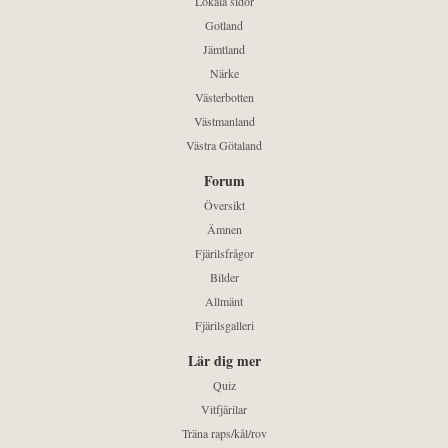
Lokala sidor
Gotland
Jämtland
Närke
Västerbotten
Västmanland
Västra Götaland
Forum
Översikt
Ämnen
Fjärilsfrågor
Bilder
Allmänt
Fjärilsgalleri
Lär dig mer
Quiz
Vitfjärilar
Träna raps/kål/rov