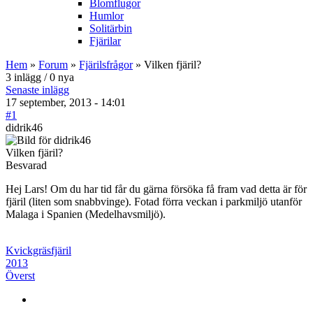
Blomflugor
Humlor
Solitärbin
Fjärilar
Hem
»
Forum
»
Fjärilsfrågor
» Vilken fjäril?
3 inlägg / 0 nya
Senaste inlägg
17 september, 2013 - 14:01
#1
didrik46
Vilken fjäril?
Besvarad
Hej Lars! Om du har tid får du gärna försöka få fram vad detta är för
fjäril (liten som snabbvinge). Fotad förra veckan i parkmiljö utanför
Malaga i Spanien (Medelhavsmiljö).
Kvickgräsfjäril
2013
Överst