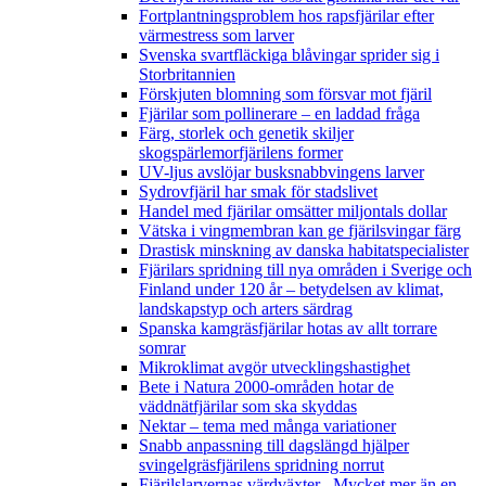
Fortplantningsproblem hos rapsfjärilar efter
värmestress som larver
Svenska svartfläckiga blåvingar sprider sig i
Storbritannien
Förskjuten blomning som försvar mot fjäril
Fjärilar som pollinerare – en laddad fråga
Färg, storlek och genetik skiljer
skogspärlemorfjärilens former
UV-ljus avslöjar busksnabbvingens larver
Sydrovfjäril har smak för stadslivet
Handel med fjärilar omsätter miljontals dollar
Vätska i vingmembran kan ge fjärilsvingar färg
Drastisk minskning av danska habitatspecialister
Fjärilars spridning till nya områden i Sverige och
Finland under 120 år
– betydelsen av klimat,
landskapstyp och arters särdrag
Spanska kamgräsfjärilar hotas av allt torrare
somrar
Mikroklimat avgör utvecklingshastighet
Bete i Natura 2000-områden hotar de
väddnätfjärilar som ska skyddas
Nektar – tema med många variationer
Snabb anpassning till dagslängd hjälper
svingelgräsfjärilens spridning norrut
Fjärilslarvernas värdväxter– Mycket mer än en