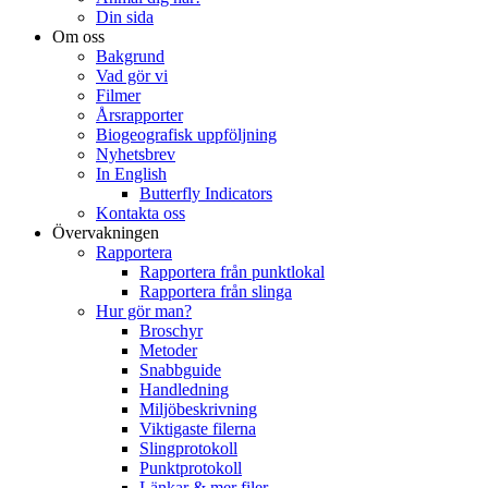
Din sida
Om oss
Bakgrund
Vad gör vi
Filmer
Årsrapporter
Biogeografisk uppföljning
Nyhetsbrev
In English
Butterfly Indicators
Kontakta oss
Övervakningen
Rapportera
Rapportera från punktlokal
Rapportera från slinga
Hur gör man?
Broschyr
Metoder
Snabbguide
Handledning
Miljöbeskrivning
Viktigaste filerna
Slingprotokoll
Punktprotokoll
Länkar & mer filer