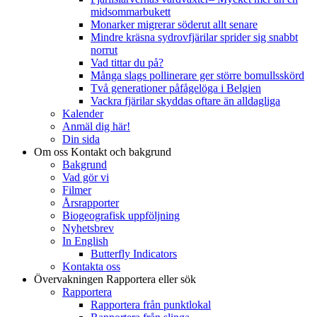
midsommarbukett
Monarker migrerar söderut allt senare
Mindre kräsna sydrovfjärilar sprider sig snabbt
norrut
Vad tittar du på?
Många slags pollinerare ger större bomullsskörd
Två generationer påfågelöga i Belgien
Vackra fjärilar skyddas oftare än alldagliga
Kalender
Anmäl dig här!
Din sida
Om oss
Kontakt och bakgrund
Bakgrund
Vad gör vi
Filmer
Årsrapporter
Biogeografisk uppföljning
Nyhetsbrev
In English
Butterfly Indicators
Kontakta oss
Övervakningen
Rapportera eller sök
Rapportera
Rapportera från punktlokal