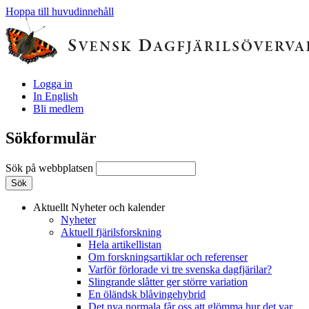
Hoppa till huvudinnehåll
Logga in
In English
Bli medlem
Sökformulär
Sök på webbplatsen
Aktuellt
Nyheter och kalender
Nyheter
Aktuell fjärilsforskning
Hela artikellistan
Om forskningsartiklar och referenser
Varför förlorade vi tre svenska dagfjärilar?
Slingrande slåtter ger större variation
En öländsk blåvingehybrid
Det nya normala får oss att glömma hur det var