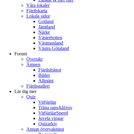
Våra lokaler
Fjärilskarta
Lokala sidor
Gotland
Jämtland
Närke
Västerbotten
Västmanland
Västra Götaland
Forum
Översikt
Ämnen
Fjärilsfrågor
Bilder
Allmänt
Fjärilsgalleri
Lär dig mer
Quiz
Vitfjärilar
Träna raps/kål/rov
VitfjärilarSpeed
Juvela vingar
Quizarkiv
Annan övervakning