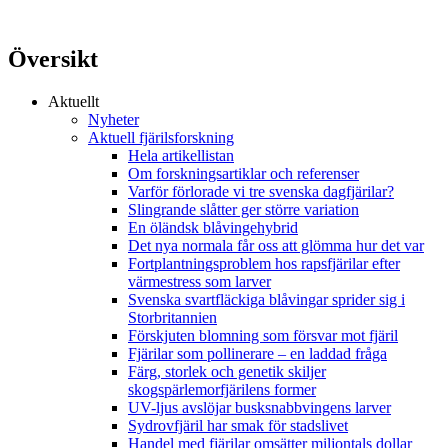
Översikt
Aktuellt
Nyheter
Aktuell fjärilsforskning
Hela artikellistan
Om forskningsartiklar och referenser
Varför förlorade vi tre svenska dagfjärilar?
Slingrande slåtter ger större variation
En öländsk blåvingehybrid
Det nya normala får oss att glömma hur det var
Fortplantningsproblem hos rapsfjärilar efter
värmestress som larver
Svenska svartfläckiga blåvingar sprider sig i
Storbritannien
Förskjuten blomning som försvar mot fjäril
Fjärilar som pollinerare – en laddad fråga
Färg, storlek och genetik skiljer
skogspärlemorfjärilens former
UV-ljus avslöjar busksnabbvingens larver
Sydrovfjäril har smak för stadslivet
Handel med fjärilar omsätter miljontals dollar