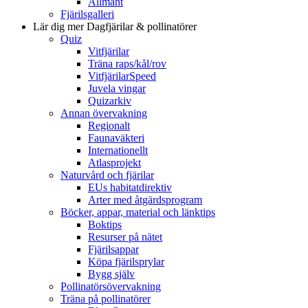
Allmänt
Fjärilsgalleri
Lär dig mer
Dagfjärilar & pollinatörer
Quiz
Vitfjärilar
Träna raps/kål/rov
VitfjärilarSpeed
Juvela vingar
Quizarkiv
Annan övervakning
Regionalt
Faunaväkteri
Internationellt
Atlasprojekt
Naturvård och fjärilar
EUs habitatdirektiv
Arter med åtgärdsprogram
Böcker, appar, material och länktips
Boktips
Resurser på nätet
Fjärilsappar
Köpa fjärilsprylar
Bygg själv
Pollinatörsövervakning
Träna på pollinatörer