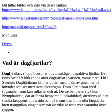
Du hittar bilder och info via dessa länkar:
http://www.lepidoptera.se/arter/kvickgr%C3%A4sfj%C3%A4ril.aspx
http://www.leps.it/indexjs.htm?SpeciesPages/PararAeger.htm
http://uat.gbif.org/species/1894496
Mvh Lars
Överst
Vad är dagfjärilar?
Dagfjärilar
,
rhopalocera
, är huvudsakligen dagaktiva fjärilar. Det
finns över
19 000
kända arter dagfjärilar i världen, varav cirka
110
i
Sverige. Dagfjärilarna känner dofter med hjälp av antenner på
huvudet och ser med stora facettögon. Dom äter nektar med
sugsnabel, som kan rullas in och ut. De tre benparen (två hos
Nymphalidae, där är första benparet tillbakabildat!) återfinns på den
slanka kroppens undersida och på ovansidan finns ofta färgstarka
brett triangulära vingar som när de vilar är resta mot varandra över
ryggen.