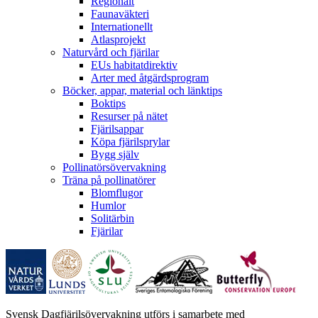
Regionalt
Faunaväkteri
Internationellt
Atlasprojekt
Naturvård och fjärilar
EUs habitatdirektiv
Arter med åtgärdsprogram
Böcker, appar, material och länktips
Boktips
Resurser på nätet
Fjärilsappar
Köpa fjärilsprylar
Bygg själv
Pollinatörsövervakning
Träna på pollinatörer
Blomflugor
Humlor
Solitärbin
Fjärilar
Svensk Dagfjärilsövervakning utförs i samarbete med