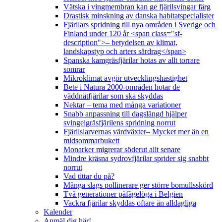
Vätska i vingmembran kan ge fjärilsvingar färg
Drastisk minskning av danska habitatspecialister
Fjärilars spridning till nya områden i Sverige och
Finland under 120 år <span class="sf-
description">– betydelsen av klimat,
landskapstyp och arters särdrag</span>
Spanska kamgräsfjärilar hotas av allt torrare
somrar
Mikroklimat avgör utvecklingshastighet
Bete i Natura 2000-områden hotar de
väddnätfjärilar som ska skyddas
Nektar – tema med många variationer
Snabb anpassning till dagslängd hjälper
svingelgräsfjärilens spridning norrut
Fjärilslarvernas värdväxter– Mycket mer än en
midsommarbukett
Monarker migrerar söderut allt senare
Mindre kräsna sydrovfjärilar sprider sig snabbt
norrut
Vad tittar du på?
Många slags pollinerare ger större bomullsskörd
Två generationer påfågelöga i Belgien
Vackra fjärilar skyddas oftare än alldagliga
Kalender
Anmäl dig här!