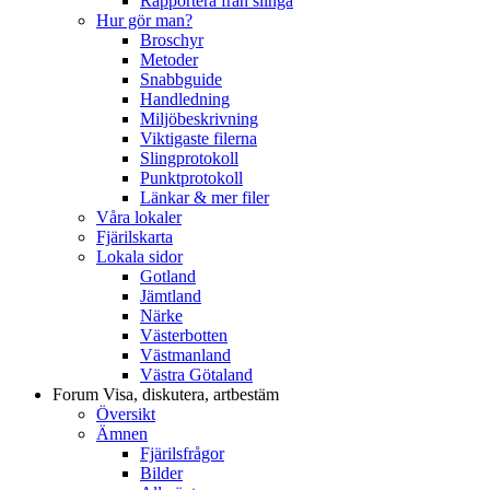
Rapportera från slinga
Hur gör man?
Broschyr
Metoder
Snabbguide
Handledning
Miljöbeskrivning
Viktigaste filerna
Slingprotokoll
Punktprotokoll
Länkar & mer filer
Våra lokaler
Fjärilskarta
Lokala sidor
Gotland
Jämtland
Närke
Västerbotten
Västmanland
Västra Götaland
Forum
Visa, diskutera, artbestäm
Översikt
Ämnen
Fjärilsfrågor
Bilder