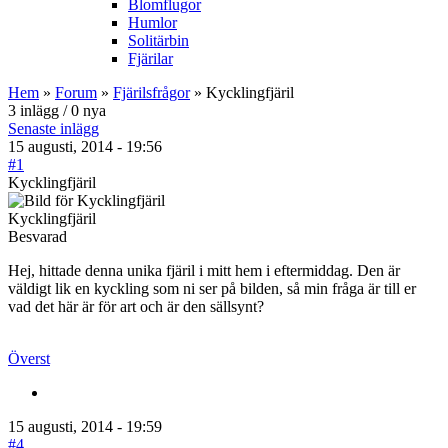
Blomflugor
Humlor
Solitärbin
Fjärilar
Hem
»
Forum
»
Fjärilsfrågor
» Kycklingfjäril
3 inlägg / 0 nya
Senaste inlägg
15 augusti, 2014 - 19:56
#1
Kycklingfjäril
Kycklingfjäril
Besvarad
Hej, hittade denna unika fjäril i mitt hem i eftermiddag. Den är
väldigt lik en kyckling som ni ser på bilden, så min fråga är till er
vad det här är för art och är den sällsynt?
Överst
15 augusti, 2014 - 19:59
#4