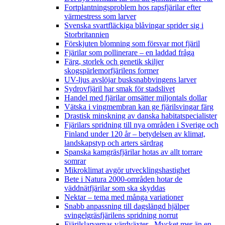
Fortplantningsproblem hos rapsfjärilar efter
värmestress som larver
Svenska svartfläckiga blåvingar sprider sig i
Storbritannien
Förskjuten blomning som försvar mot fjäril
Fjärilar som pollinerare – en laddad fråga
Färg, storlek och genetik skiljer
skogspärlemorfjärilens former
UV-ljus avslöjar busksnabbvingens larver
Sydrovfjäril har smak för stadslivet
Handel med fjärilar omsätter miljontals dollar
Vätska i vingmembran kan ge fjärilsvingar färg
Drastisk minskning av danska habitatspecialister
Fjärilars spridning till nya områden i Sverige och
Finland under 120 år
– betydelsen av klimat,
landskapstyp och arters särdrag
Spanska kamgräsfjärilar hotas av allt torrare
somrar
Mikroklimat avgör utvecklingshastighet
Bete i Natura 2000-områden hotar de
väddnätfjärilar som ska skyddas
Nektar – tema med många variationer
Snabb anpassning till dagslängd hjälper
svingelgräsfjärilens spridning norrut
Fjärilslarvernas värdväxter– Mycket mer än en