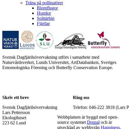
Träna på pollinatörer
Blomflugor
Humlor
Solitärbin
Fjärilar
Svensk Dagfjärilsövervakning utförs i samarbete med
Naturvårdsverket, Lunds Universitet, ArtDatabanken, Sveriges
Entomologiska Förening och Butterfly Conservation Europe.
Skriv ett brev
Ring oss
Svensk Dagfjärilsövervakning
Telefon: 046-222 3818 (Lars P
Lars Pettersson
Webbplatsen är byggd med open-
Ekologihuset
source systemet
Drupal
och är
223 62 Lund
utvecklad av webbyrån
Happiness
.