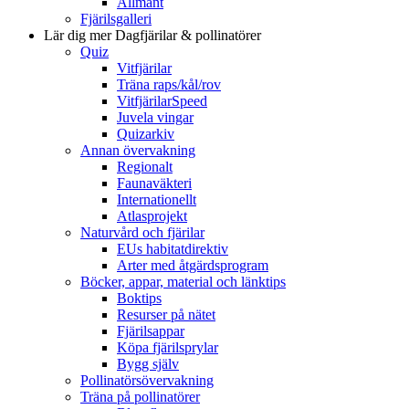
Allmänt
Fjärilsgalleri
Lär dig mer
Dagfjärilar & pollinatörer
Quiz
Vitfjärilar
Träna raps/kål/rov
VitfjärilarSpeed
Juvela vingar
Quizarkiv
Annan övervakning
Regionalt
Faunaväkteri
Internationellt
Atlasprojekt
Naturvård och fjärilar
EUs habitatdirektiv
Arter med åtgärdsprogram
Böcker, appar, material och länktips
Boktips
Resurser på nätet
Fjärilsappar
Köpa fjärilsprylar
Bygg själv
Pollinatörsövervakning
Träna på pollinatörer