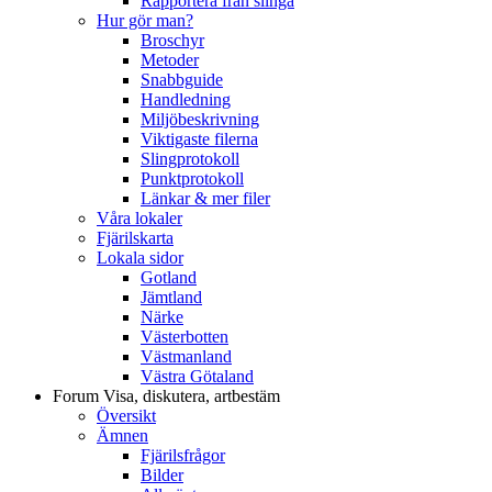
Rapportera från slinga
Hur gör man?
Broschyr
Metoder
Snabbguide
Handledning
Miljöbeskrivning
Viktigaste filerna
Slingprotokoll
Punktprotokoll
Länkar & mer filer
Våra lokaler
Fjärilskarta
Lokala sidor
Gotland
Jämtland
Närke
Västerbotten
Västmanland
Västra Götaland
Forum
Visa, diskutera, artbestäm
Översikt
Ämnen
Fjärilsfrågor
Bilder