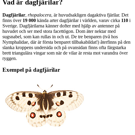
Vad är dagfjärilar?
Dagfjärilar
,
rhopalocera
, är huvudsakligen dagaktiva fjärilar. Det
finns över
19 000
kända arter dagfjärilar i världen, varav cirka
110
i
Sverige. Dagfjärilarna känner dofter med hjälp av antenner på
huvudet och ser med stora facettögon. Dom äter nektar med
sugsnabel, som kan rullas in och ut. De tre benparen (två hos
Nymphalidae, där är första benparet tillbakabildat!) återfinns på den
slanka kroppens undersida och på ovansidan finns ofta färgstarka
brett triangulära vingar som när de vilar är resta mot varandra över
ryggen.
Exempel på dagfjärilar