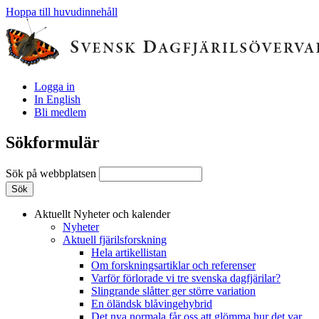
Hoppa till huvudinnehåll
Logga in
In English
Bli medlem
Sökformulär
Sök på webbplatsen
Aktuellt
Nyheter och kalender
Nyheter
Aktuell fjärilsforskning
Hela artikellistan
Om forskningsartiklar och referenser
Varför förlorade vi tre svenska dagfjärilar?
Slingrande slåtter ger större variation
En öländsk blåvingehybrid
Det nya normala får oss att glömma hur det var