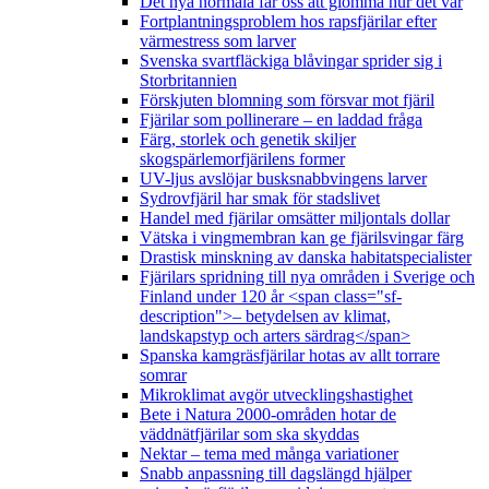
Det nya normala får oss att glömma hur det var
Fortplantningsproblem hos rapsfjärilar efter
värmestress som larver
Svenska svartfläckiga blåvingar sprider sig i
Storbritannien
Förskjuten blomning som försvar mot fjäril
Fjärilar som pollinerare – en laddad fråga
Färg, storlek och genetik skiljer
skogspärlemorfjärilens former
UV-ljus avslöjar busksnabbvingens larver
Sydrovfjäril har smak för stadslivet
Handel med fjärilar omsätter miljontals dollar
Vätska i vingmembran kan ge fjärilsvingar färg
Drastisk minskning av danska habitatspecialister
Fjärilars spridning till nya områden i Sverige och
Finland under 120 år <span class="sf-
description">– betydelsen av klimat,
landskapstyp och arters särdrag</span>
Spanska kamgräsfjärilar hotas av allt torrare
somrar
Mikroklimat avgör utvecklingshastighet
Bete i Natura 2000-områden hotar de
väddnätfjärilar som ska skyddas
Nektar – tema med många variationer
Snabb anpassning till dagslängd hjälper