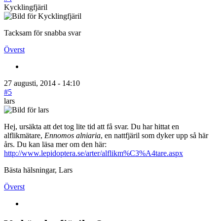
Kycklingfjäril
Tacksam för snabba svar
Överst
27 augusti, 2014 - 14:10
#5
lars
Hej, ursäkta att det tog lite tid att få svar. Du har hittat en
alflikmätare,
Ennomos alniaria
, en nattfjäril som dyker upp så här
års. Du kan läsa mer om den här:
http://www.lepidoptera.se/arter/alflikm%C3%A4tare.aspx
Bästa hälsningar, Lars
Överst