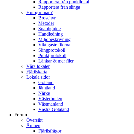
Rapportera från punktlokal
Rapportera från slinga
Hur gör man?
Broschyr
Metoder
Snabbguide
Handledning
Miljöbeskrivning
Viktigaste filerna
Slingprotokoll
Punktprotokoll
Länkar & mer filer
Våra lokaler
Fjärilskarta
Lokala sidor
Gotland
Jämtland
Närke
Västerbotten
Västmanland
Västra Götaland
Forum
Översikt
Ämnen
Fjärilsfrågor