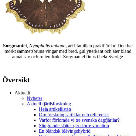
Sorgmantel
,
Nymphalis antiopa
, art i familjen praktfjärilar. Den har
mörkt sammetsbruna vingar med bred, gul ytterkant och äter bland
annat sav och rutten frukt. Sorgmantel finns i hela Sverige.
Översikt
Aktuellt
Nyheter
Aktuell fjärilsforskning
Hela artikellistan
Om forskningsartiklar och referenser
Varför förlorade vi tre svenska dagfjärilar?
Slingrande slåtter ger större variation
En öländsk blåvingehybrid