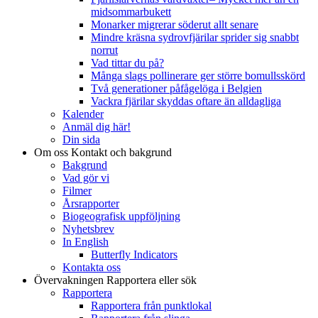
midsommarbukett
Monarker migrerar söderut allt senare
Mindre kräsna sydrovfjärilar sprider sig snabbt
norrut
Vad tittar du på?
Många slags pollinerare ger större bomullsskörd
Två generationer påfågelöga i Belgien
Vackra fjärilar skyddas oftare än alldagliga
Kalender
Anmäl dig här!
Din sida
Om oss
Kontakt och bakgrund
Bakgrund
Vad gör vi
Filmer
Årsrapporter
Biogeografisk uppföljning
Nyhetsbrev
In English
Butterfly Indicators
Kontakta oss
Övervakningen
Rapportera eller sök
Rapportera
Rapportera från punktlokal