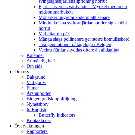
svingelgräsfjärilens spridning norrut
Fjärilslarvernas värdväxter– Mycket mer än en
midsommarbukett
Monarker migrerar söderut allt senare
Mindre kräsna sydrovfjärilar sprider sig snabbt
norrut
Vad tittar du på?
Många slags pollinerare ger större bomullsskörd
Två generationer påfågelöga i Belgien
Vackra fjärilar skyddas oftare än alldagliga
Kalender
Anmäl dig här!
Din sida
Om oss
Bakgrund
Vad gör vi
Filmer
Årsrapporter
Biogeografisk uppföljning
Nyhetsbrev
In English
Butterfly Indicators
Kontakta oss
Övervakningen
Rapportera