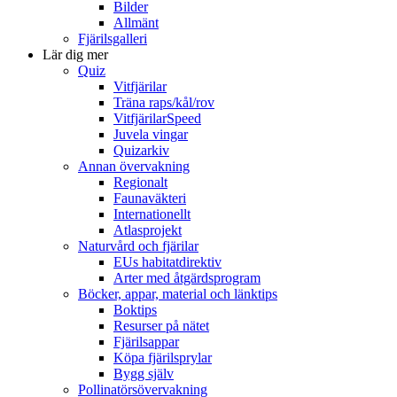
Bilder
Allmänt
Fjärilsgalleri
Lär dig mer
Quiz
Vitfjärilar
Träna raps/kål/rov
VitfjärilarSpeed
Juvela vingar
Quizarkiv
Annan övervakning
Regionalt
Faunaväkteri
Internationellt
Atlasprojekt
Naturvård och fjärilar
EUs habitatdirektiv
Arter med åtgärdsprogram
Böcker, appar, material och länktips
Boktips
Resurser på nätet
Fjärilsappar
Köpa fjärilsprylar
Bygg själv
Pollinatörsövervakning