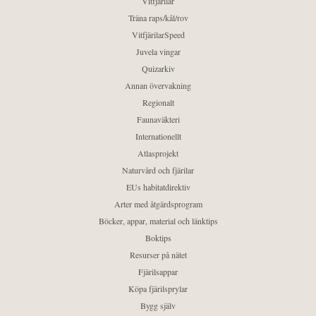
Vitfjärilar
Träna raps/kål/rov
VitfjärilarSpeed
Juvela vingar
Quizarkiv
Annan övervakning
Regionalt
Faunaväkteri
Internationellt
Atlasprojekt
Naturvård och fjärilar
EUs habitatdirektiv
Arter med åtgärdsprogram
Böcker, appar, material och länktips
Boktips
Resurser på nätet
Fjärilsappar
Köpa fjärilsprylar
Bygg själv