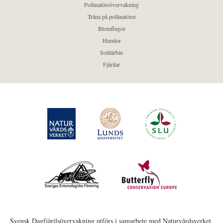
Pollinatörsövervakning
Träna på pollinatörer
Blomflugor
Humlor
Solitärbin
Fjärilar
Svensk Dagfjärilsövervakning utförs i samarbete med Naturvårdsverket,