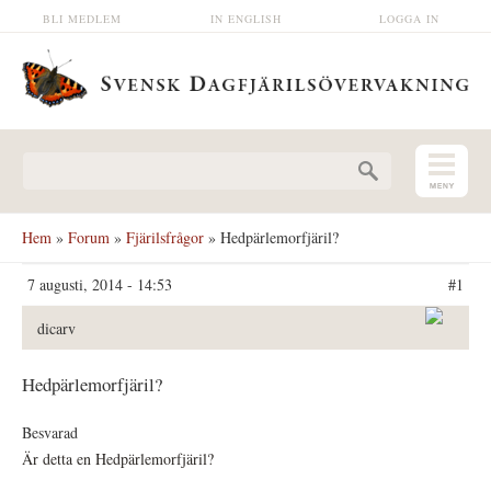
Hoppa till huvudinnehåll
BLI MEDLEM
IN ENGLISH
LOGGA IN
Sökformulär
Hem
»
Forum
»
Fjärilsfrågor
» Hedpärlemorfjäril?
7 augusti, 2014 - 14:53
#1
dicarv
Hedpärlemorfjäril?
Besvarad
Är detta en Hedpärlemorfjäril?