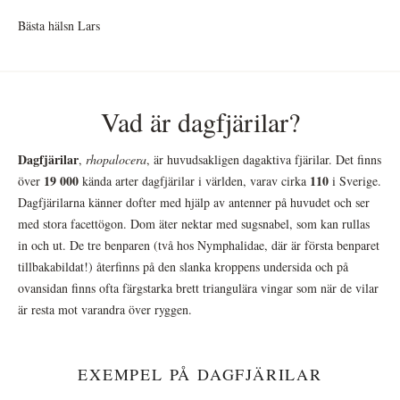
Bästa hälsn Lars
Vad är dagfjärilar?
Dagfjärilar
,
rhopalocera
, är huvudsakligen dagaktiva fjärilar. Det finns
19 000
110
över
kända arter dagfjärilar i världen, varav cirka
i Sverige.
Dagfjärilarna känner dofter med hjälp av antenner på huvudet och ser
med stora facettögon. Dom äter nektar med sugsnabel, som kan rullas
in och ut. De tre benparen (två hos Nymphalidae, där är första benparet
tillbakabildat!) återfinns på den slanka kroppens undersida och på
ovansidan finns ofta färgstarka brett triangulära vingar som när de vilar
är resta mot varandra över ryggen.
EXEMPEL PÅ DAGFJÄRILAR