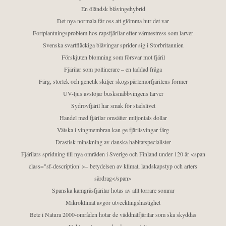
En öländsk blåvingehybrid
Det nya normala får oss att glömma hur det var
Fortplantningsproblem hos rapsfjärilar efter värmestress som larver
Svenska svartfläckiga blåvingar sprider sig i Storbritannien
Förskjuten blomning som försvar mot fjäril
Fjärilar som pollinerare – en laddad fråga
Färg, storlek och genetik skiljer skogspärlemorfjärilens former
UV-ljus avslöjar busksnabbvingens larver
Sydrovfjäril har smak för stadslivet
Handel med fjärilar omsätter miljontals dollar
Vätska i vingmembran kan ge fjärilsvingar färg
Drastisk minskning av danska habitatspecialister
Fjärilars spridning till nya områden i Sverige och Finland under 120 år <span
class="sf-description">– betydelsen av klimat, landskapstyp och arters
särdrag</span>
Spanska kamgräsfjärilar hotas av allt torrare somrar
Mikroklimat avgör utvecklingshastighet
Bete i Natura 2000-områden hotar de väddnätfjärilar som ska skyddas