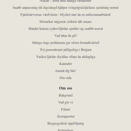
Nektar – tema med många variationer
Snabb anpassning till dagslängd hjälper svingelgräsfjärilens spridning norrut
Fjärilslarvernas värdväxter– Mycket mer än en midsommarbukett
Monarker migrerar söderut allt senare
Mindre kräsna sydrovfjärilar sprider sig snabbt norrut
Vad tittar du på?
Många slags pollinerare ger större bomullsskörd
Två generationer påfågelöga i Belgien
Vackra fjärilar skyddas oftare än alldagliga
Kalender
Anmäl dig här!
Din sida
Om oss
Bakgrund
Vad gör vi
Filmer
Årsrapporter
Biogeografisk uppföljning
Nyhetsbrev