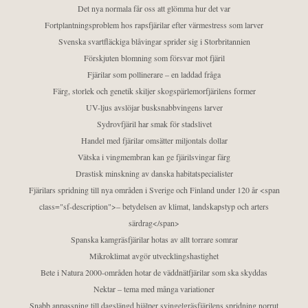
Det nya normala får oss att glömma hur det var
Fortplantningsproblem hos rapsfjärilar efter värmestress som larver
Svenska svartfläckiga blåvingar sprider sig i Storbritannien
Förskjuten blomning som försvar mot fjäril
Fjärilar som pollinerare – en laddad fråga
Färg, storlek och genetik skiljer skogspärlemorfjärilens former
UV-ljus avslöjar busksnabbvingens larver
Sydrovfjäril har smak för stadslivet
Handel med fjärilar omsätter miljontals dollar
Vätska i vingmembran kan ge fjärilsvingar färg
Drastisk minskning av danska habitatspecialister
Fjärilars spridning till nya områden i Sverige och Finland under 120 år <span
class="sf-description">– betydelsen av klimat, landskapstyp och arters
särdrag</span>
Spanska kamgräsfjärilar hotas av allt torrare somrar
Mikroklimat avgör utvecklingshastighet
Bete i Natura 2000-områden hotar de väddnätfjärilar som ska skyddas
Nektar – tema med många variationer
Snabb anpassning till dagslängd hjälper svingelgräsfjärilens spridning norrut