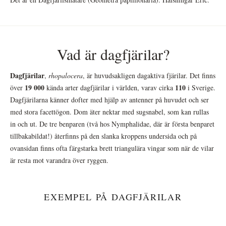
Vad är dagfjärilar?
Dagfjärilar
,
rhopalocera
, är huvudsakligen dagaktiva fjärilar. Det finns
19 000
110
över
kända arter dagfjärilar i världen, varav cirka
i Sverige.
Dagfjärilarna känner dofter med hjälp av antenner på huvudet och ser
med stora facettögon. Dom äter nektar med sugsnabel, som kan rullas
in och ut. De tre benparen (två hos Nymphalidae, där är första benparet
tillbakabildat!) återfinns på den slanka kroppens undersida och på
ovansidan finns ofta färgstarka brett triangulära vingar som när de vilar
är resta mot varandra över ryggen.
EXEMPEL PÅ DAGFJÄRILAR