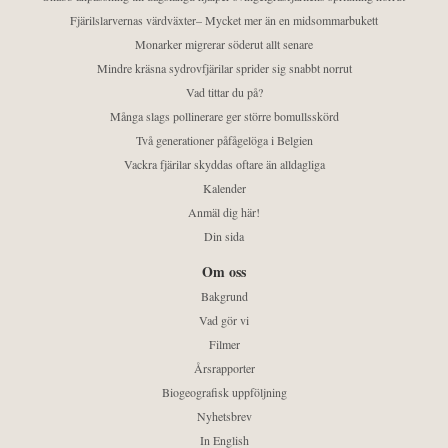
Fjärilslarvernas värdväxter– Mycket mer än en midsommarbukett
Monarker migrerar söderut allt senare
Mindre kräsna sydrovfjärilar sprider sig snabbt norrut
Vad tittar du på?
Många slags pollinerare ger större bomullsskörd
Två generationer påfågelöga i Belgien
Vackra fjärilar skyddas oftare än alldagliga
Kalender
Anmäl dig här!
Din sida
Om oss
Bakgrund
Vad gör vi
Filmer
Årsrapporter
Biogeografisk uppföljning
Nyhetsbrev
In English