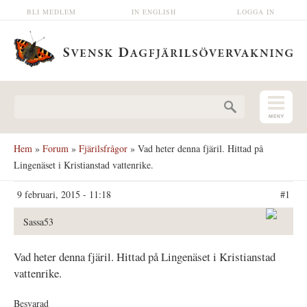
Hoppa till huvudinnehåll
BLI MEDLEM
IN ENGLISH
LOGGA IN
Sökformulär
Hem
»
Forum
»
Fjärilsfrågor
» Vad heter denna fjäril. Hittad på
Lingenäset i Kristianstad vattenrike.
9 februari, 2015 - 11:18
#1
Sassa53
Vad heter denna fjäril. Hittad på Lingenäset i Kristianstad
vattenrike.
Besvarad