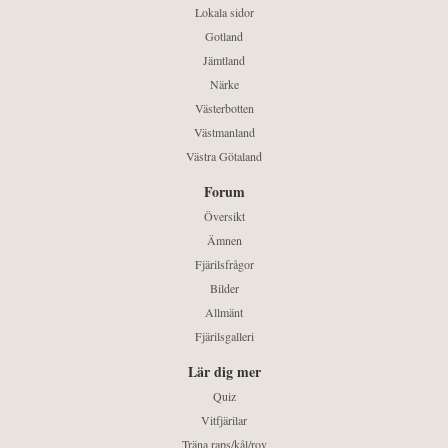
Lokala sidor
Gotland
Jämtland
Närke
Västerbotten
Västmanland
Västra Götaland
Forum
Översikt
Ämnen
Fjärilsfrågor
Bilder
Allmänt
Fjärilsgalleri
Lär dig mer
Quiz
Vitfjärilar
Träna raps/kål/rov