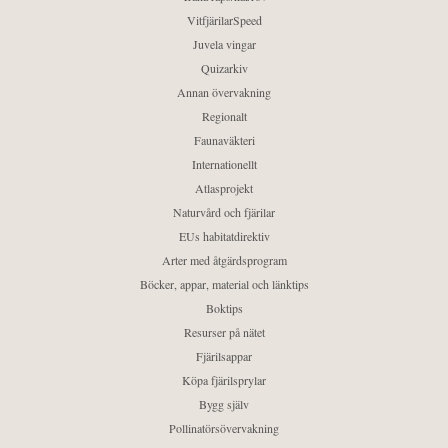
VitfjärilarSpeed
Juvela vingar
Quizarkiv
Annan övervakning
Regionalt
Faunaväkteri
Internationellt
Atlasprojekt
Naturvård och fjärilar
EUs habitatdirektiv
Arter med åtgärdsprogram
Böcker, appar, material och länktips
Boktips
Resurser på nätet
Fjärilsappar
Köpa fjärilsprylar
Bygg själv
Pollinatörsövervakning