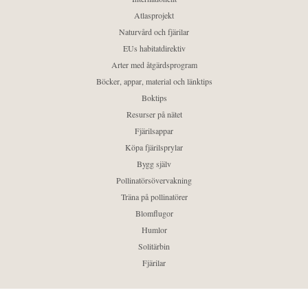
Atlasprojekt
Naturvård och fjärilar
EUs habitatdirektiv
Arter med åtgärdsprogram
Böcker, appar, material och länktips
Boktips
Resurser på nätet
Fjärilsappar
Köpa fjärilsprylar
Bygg själv
Pollinatörsövervakning
Träna på pollinatörer
Blomflugor
Humlor
Solitärbin
Fjärilar