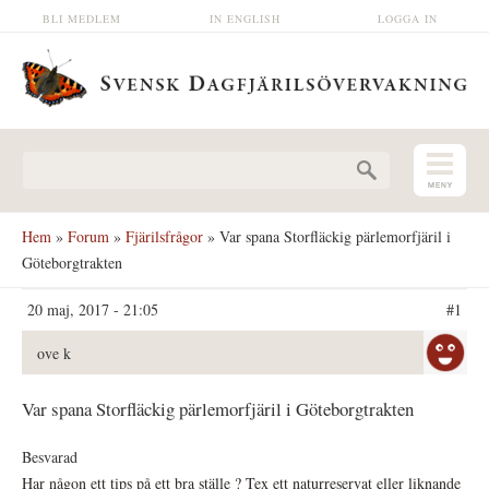
Hoppa till huvudinnehåll
BLI MEDLEM
IN ENGLISH
LOGGA IN
Sökformulär
Hem
»
Forum
»
Fjärilsfrågor
» Var spana Storfläckig pärlemorfjäril i
Göteborgtrakten
20 maj, 2017 - 21:05
#1
ove k
Var spana Storfläckig pärlemorfjäril i Göteborgtrakten
Besvarad
Har någon ett tips på ett bra ställe ? Tex ett naturreservat eller liknande