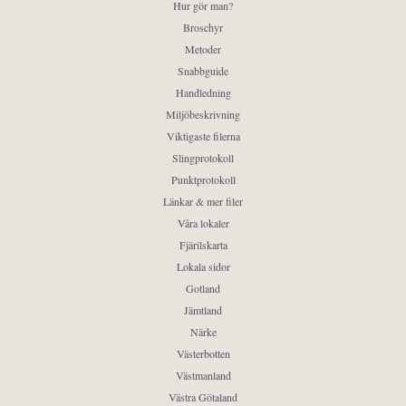
Hur gör man?
Broschyr
Metoder
Snabbguide
Handledning
Miljöbeskrivning
Viktigaste filerna
Slingprotokoll
Punktprotokoll
Länkar & mer filer
Våra lokaler
Fjärilskarta
Lokala sidor
Gotland
Jämtland
Närke
Västerbotten
Västmanland
Västra Götaland