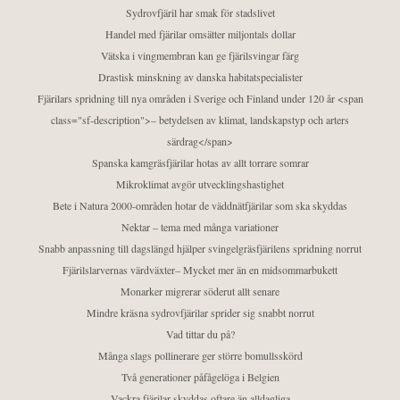
Sydrovfjäril har smak för stadslivet
Handel med fjärilar omsätter miljontals dollar
Vätska i vingmembran kan ge fjärilsvingar färg
Drastisk minskning av danska habitatspecialister
Fjärilars spridning till nya områden i Sverige och Finland under 120 år <span
class="sf-description">– betydelsen av klimat, landskapstyp och arters
särdrag</span>
Spanska kamgräsfjärilar hotas av allt torrare somrar
Mikroklimat avgör utvecklingshastighet
Bete i Natura 2000-områden hotar de väddnätfjärilar som ska skyddas
Nektar – tema med många variationer
Snabb anpassning till dagslängd hjälper svingelgräsfjärilens spridning norrut
Fjärilslarvernas värdväxter– Mycket mer än en midsommarbukett
Monarker migrerar söderut allt senare
Mindre kräsna sydrovfjärilar sprider sig snabbt norrut
Vad tittar du på?
Många slags pollinerare ger större bomullsskörd
Två generationer påfågelöga i Belgien
Vackra fjärilar skyddas oftare än alldagliga