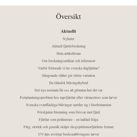
Översikt
Aktuellt
Nyheter
Aktuell fjärilsforskning
Hela artikellistan
Om forskningsartiklar och referenser
Varför förlorade vi tre svenska dagfjärilar?
Slingrande slåtter ger större variation
En öländsk blåvingehybrid
Det nya normala får oss att glömma hur det var
Fortplantningsproblem hos rapsfjärilar efter värmestress som larver
Svenska svartfläckiga blåvingar sprider sig i Storbritannien
Förskjuten blomning som försvar mot fjäril
Fjärilar som pollinerare – en laddad fråga
Färg, storlek och genetik skiljer skogspärlemorfjärilens former
UV-ljus avslöjar busksnabbvingens larver