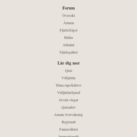
Forum
Översikt
Ämnen
Fjärilsfrågor
Bilder
Allmänt
Fjärilsgalleri
Lär dig mer
Quiz
Vitfjärilar
Träna raps/kål/rov
VitfjärilarSpeed
Juvela vingar
Quizarkiv
Annan övervakning
Regionalt
Faunaväkteri
Internationellt