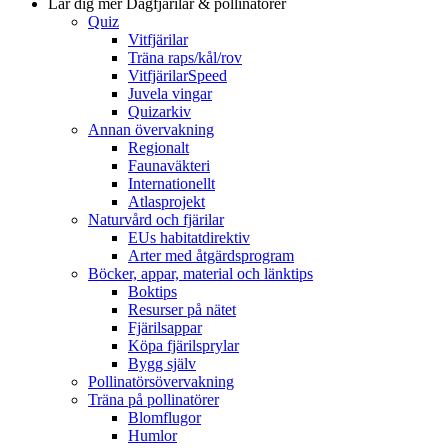
Lär dig mer
Dagfjärilar & pollinatörer
Quiz
Vitfjärilar
Träna raps/kål/rov
VitfjärilarSpeed
Juvela vingar
Quizarkiv
Annan övervakning
Regionalt
Faunaväkteri
Internationellt
Atlasprojekt
Naturvård och fjärilar
EUs habitatdirektiv
Arter med åtgärdsprogram
Böcker, appar, material och länktips
Boktips
Resurser på nätet
Fjärilsappar
Köpa fjärilsprylar
Bygg själv
Pollinatörsövervakning
Träna på pollinatörer
Blomflugor
Humlor