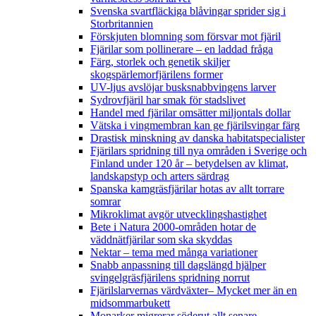
Svenska svartfläckiga blåvingar sprider sig i
Storbritannien
Förskjuten blomning som försvar mot fjäril
Fjärilar som pollinerare – en laddad fråga
Färg, storlek och genetik skiljer
skogspärlemorfjärilens former
UV-ljus avslöjar busksnabbvingens larver
Sydrovfjäril har smak för stadslivet
Handel med fjärilar omsätter miljontals dollar
Vätska i vingmembran kan ge fjärilsvingar färg
Drastisk minskning av danska habitatspecialister
Fjärilars spridning till nya områden i Sverige och
Finland under 120 år
– betydelsen av klimat,
landskapstyp och arters särdrag
Spanska kamgräsfjärilar hotas av allt torrare
somrar
Mikroklimat avgör utvecklingshastighet
Bete i Natura 2000-områden hotar de
väddnätfjärilar som ska skyddas
Nektar – tema med många variationer
Snabb anpassning till dagslängd hjälper
svingelgräsfjärilens spridning norrut
Fjärilslarvernas värdväxter– Mycket mer än en
midsommarbukett
Monarker migrerar söderut allt senare