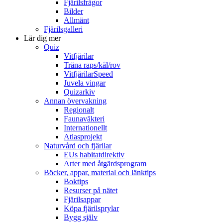
Fjärilsfrågor
Bilder
Allmänt
Fjärilsgalleri
Lär dig mer
Quiz
Vitfjärilar
Träna raps/kål/rov
VitfjärilarSpeed
Juvela vingar
Quizarkiv
Annan övervakning
Regionalt
Faunaväkteri
Internationellt
Atlasprojekt
Naturvård och fjärilar
EUs habitatdirektiv
Arter med åtgärdsprogram
Böcker, appar, material och länktips
Boktips
Resurser på nätet
Fjärilsappar
Köpa fjärilsprylar
Bygg själv