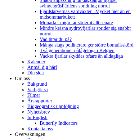
Snabb anpassning till dagslängd hjälper
svingelgräsfjärilens spridning norrut
Fjärilslarvernas värdväxter– Mycket mer än en
midsommarbukett
Monarker migrerar söderut allt senare
Mindre kräsna sydrovfjärilar sprider sig snabbt
norrut
Vad tittar du på?
Många slags pollinerare ger större bomullsskörd
Två generationer påfågelöga i Belgien
Vackra fjärilar skyddas oftare än alldagliga
Kalender
Anmäl dig här!
Din sida
Om oss
Bakgrund
Vad gör vi
Filmer
Årsrapporter
Biogeografisk uppföljning
Nyhetsbrev
In English
Butterfly Indicators
Kontakta oss
Övervakningen