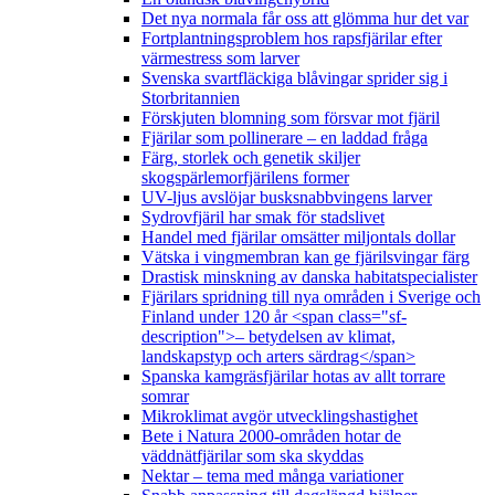
Det nya normala får oss att glömma hur det var
Fortplantningsproblem hos rapsfjärilar efter
värmestress som larver
Svenska svartfläckiga blåvingar sprider sig i
Storbritannien
Förskjuten blomning som försvar mot fjäril
Fjärilar som pollinerare – en laddad fråga
Färg, storlek och genetik skiljer
skogspärlemorfjärilens former
UV-ljus avslöjar busksnabbvingens larver
Sydrovfjäril har smak för stadslivet
Handel med fjärilar omsätter miljontals dollar
Vätska i vingmembran kan ge fjärilsvingar färg
Drastisk minskning av danska habitatspecialister
Fjärilars spridning till nya områden i Sverige och
Finland under 120 år <span class="sf-
description">– betydelsen av klimat,
landskapstyp och arters särdrag</span>
Spanska kamgräsfjärilar hotas av allt torrare
somrar
Mikroklimat avgör utvecklingshastighet
Bete i Natura 2000-områden hotar de
väddnätfjärilar som ska skyddas
Nektar – tema med många variationer