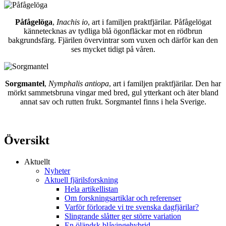
Påfågelöga
,
Inachis io
, art i familjen praktfjärilar. Påfågelögat
kännetecknas av tydliga blå ögonfläckar mot en rödbrun
bakgrundsfärg. Fjärilen övervintrar som vuxen och därför kan den
ses mycket tidigt på våren.
Sorgmantel
,
Nymphalis antiopa
, art i familjen praktfjärilar. Den har
mörkt sammetsbruna vingar med bred, gul ytterkant och äter bland
annat sav och rutten frukt. Sorgmantel finns i hela Sverige.
Översikt
Aktuellt
Nyheter
Aktuell fjärilsforskning
Hela artikellistan
Om forskningsartiklar och referenser
Varför förlorade vi tre svenska dagfjärilar?
Slingrande slåtter ger större variation
En öländsk blåvingehybrid