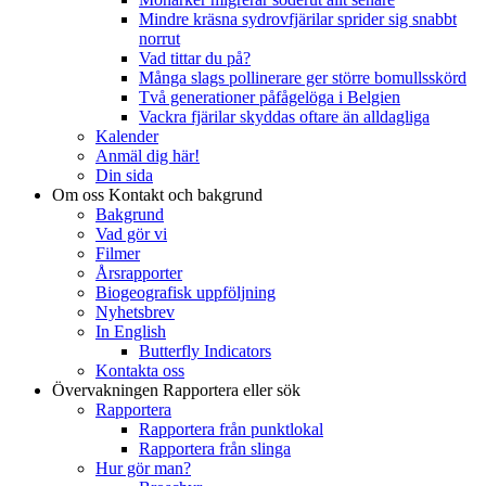
Mindre kräsna sydrovfjärilar sprider sig snabbt
norrut
Vad tittar du på?
Många slags pollinerare ger större bomullsskörd
Två generationer påfågelöga i Belgien
Vackra fjärilar skyddas oftare än alldagliga
Kalender
Anmäl dig här!
Din sida
Om oss
Kontakt och bakgrund
Bakgrund
Vad gör vi
Filmer
Årsrapporter
Biogeografisk uppföljning
Nyhetsbrev
In English
Butterfly Indicators
Kontakta oss
Övervakningen
Rapportera eller sök
Rapportera
Rapportera från punktlokal
Rapportera från slinga
Hur gör man?