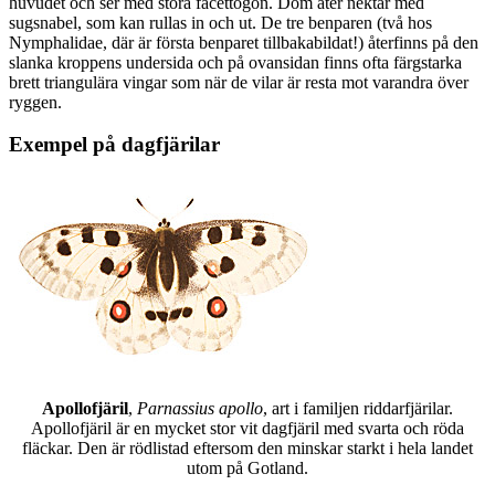
huvudet och ser med stora facettögon. Dom äter nektar med
sugsnabel, som kan rullas in och ut. De tre benparen (två hos
Nymphalidae, där är första benparet tillbakabildat!) återfinns på den
slanka kroppens undersida och på ovansidan finns ofta färgstarka
brett triangulära vingar som när de vilar är resta mot varandra över
ryggen.
Exempel på dagfjärilar
Apollofjäril
,
Parnassius apollo
, art i familjen riddarfjärilar.
Apollofjäril är en mycket stor vit dagfjäril med svarta och röda
fläckar. Den är rödlistad eftersom den minskar starkt i hela landet
utom på Gotland.