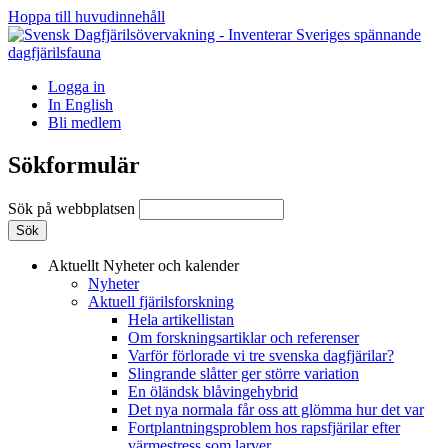
Hoppa till huvudinnehåll
Logga in
In English
Bli medlem
Sökformulär
Sök på webbplatsen
Aktuellt
Nyheter och kalender
Nyheter
Aktuell fjärilsforskning
Hela artikellistan
Om forskningsartiklar och referenser
Varför förlorade vi tre svenska dagfjärilar?
Slingrande slåtter ger större variation
En öländsk blåvingehybrid
Det nya normala får oss att glömma hur det var
Fortplantningsproblem hos rapsfjärilar efter
värmestress som larver