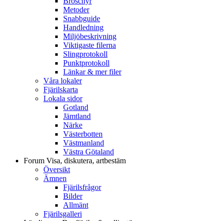
Broschyr
Metoder
Snabbguide
Handledning
Miljöbeskrivning
Viktigaste filerna
Slingprotokoll
Punktprotokoll
Länkar & mer filer
Våra lokaler
Fjärilskarta
Lokala sidor
Gotland
Jämtland
Närke
Västerbotten
Västmanland
Västra Götaland
Forum
Visa, diskutera, artbestäm
Översikt
Ämnen
Fjärilsfrågor
Bilder
Allmänt
Fjärilsgalleri