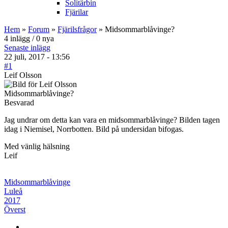
Solitärbin
Fjärilar
Hem
»
Forum
»
Fjärilsfrågor
» Midsommarblåvinge?
4 inlägg / 0 nya
Senaste inlägg
22 juli, 2017 - 13:56
#1
Leif Olsson
Midsommarblåvinge?
Besvarad
Jag undrar om detta kan vara en midsommarblåvinge? Bilden tagen
idag i Niemisel, Norrbotten. Bild på undersidan bifogas.
Med vänlig hälsning
Leif
Midsommarblåvinge
Luleå
2017
Överst