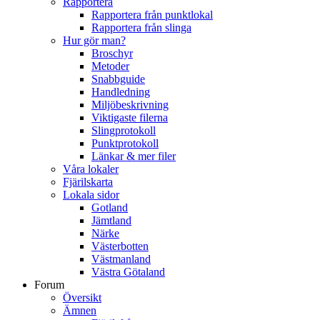
Rapportera
Rapportera från punktlokal
Rapportera från slinga
Hur gör man?
Broschyr
Metoder
Snabbguide
Handledning
Miljöbeskrivning
Viktigaste filerna
Slingprotokoll
Punktprotokoll
Länkar & mer filer
Våra lokaler
Fjärilskarta
Lokala sidor
Gotland
Jämtland
Närke
Västerbotten
Västmanland
Västra Götaland
Forum
Översikt
Ämnen