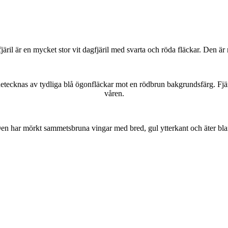
lofjäril är en mycket stor vit dagfjäril med svarta och röda fläckar. Den 
kännetecknas av tydliga blå ögonfläckar mot en rödbrun bakgrundsfärg. Fj
våren.
r. Den har mörkt sammetsbruna vingar med bred, gul ytterkant och äter bla