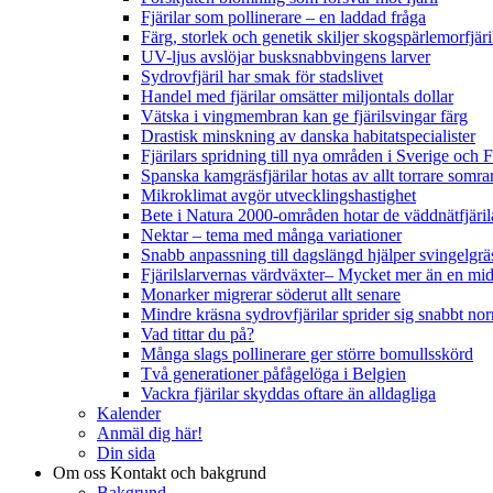
Fjärilar som pollinerare – en laddad fråga
Färg, storlek och genetik skiljer skogspärlemorfjär
UV-ljus avslöjar busksnabbvingens larver
Sydrovfjäril har smak för stadslivet
Handel med fjärilar omsätter miljontals dollar
Vätska i vingmembran kan ge fjärilsvingar färg
Drastisk minskning av danska habitatspecialister
Fjärilars spridning till nya områden i Sverige och
Spanska kamgräsfjärilar hotas av allt torrare somra
Mikroklimat avgör utvecklingshastighet
Bete i Natura 2000-områden hotar de väddnätfjäri
Nektar – tema med många variationer
Snabb anpassning till dagslängd hjälper svingelgräs
Fjärilslarvernas värdväxter– Mycket mer än en m
Monarker migrerar söderut allt senare
Mindre kräsna sydrovfjärilar sprider sig snabbt nor
Vad tittar du på?
Många slags pollinerare ger större bomullsskörd
Två generationer påfågelöga i Belgien
Vackra fjärilar skyddas oftare än alldagliga
Kalender
Anmäl dig här!
Din sida
Om oss
Kontakt och bakgrund
Bakgrund