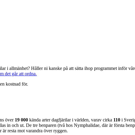
järilar i allmänhet? Håller ni kanske på att sätta ihop programmet inför 
om det går att ordna.
en kostnad för.
nns över
19 000
kända arter dagfjärilar i världen, varav cirka
110
i Sveri
as in och ut. De tre benparen (två hos Nymphalidae, där är första benpa
ar är resta mot varandra över ryggen.