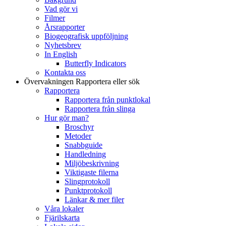
Vad gör vi
Filmer
Årsrapporter
Biogeografisk uppföljning
Nyhetsbrev
In English
Butterfly Indicators
Kontakta oss
Övervakningen
Rapportera eller sök
Rapportera
Rapportera från punktlokal
Rapportera från slinga
Hur gör man?
Broschyr
Metoder
Snabbguide
Handledning
Miljöbeskrivning
Viktigaste filerna
Slingprotokoll
Punktprotokoll
Länkar & mer filer
Våra lokaler
Fjärilskarta