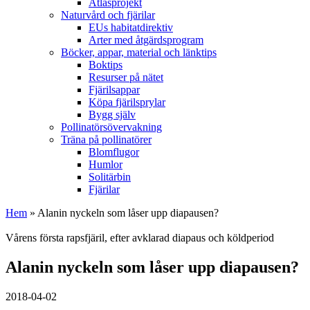
Atlasprojekt
Naturvård och fjärilar
EUs habitatdirektiv
Arter med åtgärdsprogram
Böcker, appar, material och länktips
Boktips
Resurser på nätet
Fjärilsappar
Köpa fjärilsprylar
Bygg själv
Pollinatörsövervakning
Träna på pollinatörer
Blomflugor
Humlor
Solitärbin
Fjärilar
Hem
» Alanin nyckeln som låser upp diapausen?
Vårens första rapsfjäril, efter avklarad diapaus och köldperiod
Alanin nyckeln som låser upp diapausen?
2018-04-02