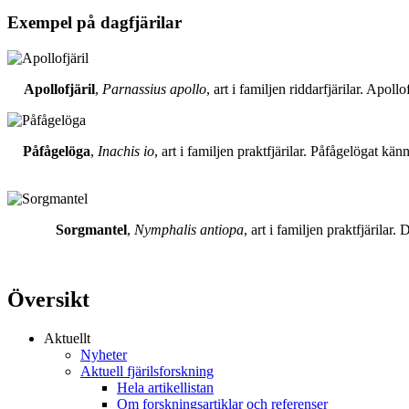
Exempel på dagfjärilar
Apollofjäril
,
Parnassius apollo
, art i familjen riddarfjärilar. Apol
Påfågelöga
,
Inachis io
, art i familjen praktfjärilar. Påfågelögat 
Sorgmantel
,
Nymphalis antiopa
, art i familjen praktfjärila
Översikt
Aktuellt
Nyheter
Aktuell fjärilsforskning
Hela artikellistan
Om forskningsartiklar och referenser