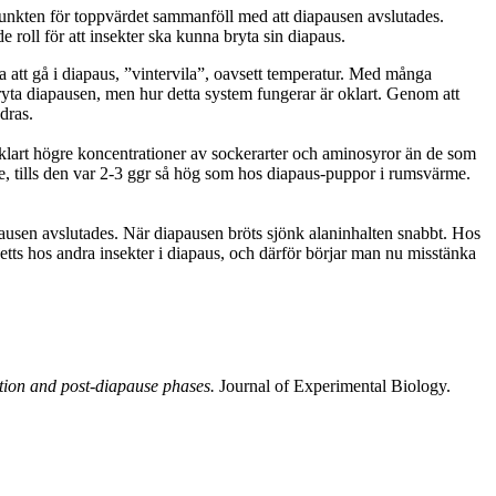
unkten för toppvärdet sammanföll med att diapausen avslutades.
roll för att insekter ska kunna bryta sin diapaus.
att gå i diapaus, ”vintervila”, oavsett temperatur. Med många
bryta diapausen, men hur detta system fungerar är oklart. Genom att
dras.
klart högre koncentrationer av sockerarter och aminosyror än de som
, tills den var 2-3 ggr så hög som hos diapaus-puppor i rumsvärme.
ausen avslutades. När diapausen bröts sjönk alaninhalten snabbt. Hos
etts hos andra insekter i diapaus, och därför börjar man nu misstänka
tion and post-diapause phases.
Journal of Experimental Biology.