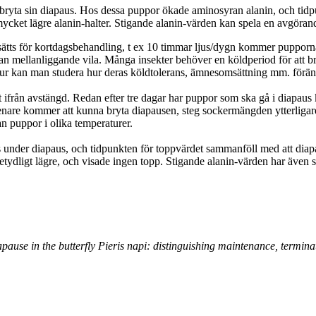
bryta sin diapaus. Hos dessa puppor ökade aminosyran alanin, och tidp
ket lägre alanin-halter. Stigande alanin-värden kan spela en avgörande 
ätts för kortdagsbehandling, t ex 10 timmar ljus/dygn kommer pupporna 
 utan mellanliggande vila. Många insekter behöver en köldperiod för att 
r kan man studera hur deras köldtolerans, ämnesomsättning mm. förän
från avstängd. Redan efter tre dagar har puppor som ska gå i diapaus 
nare kommer att kunna bryta diapausen, steg sockermängden ytterligare
n puppor i olika temperaturer.
s under diapaus, och tidpunkten för toppvärdet sammanföll med att diap
tydligt lägre, och visade ingen topp. Stigande alanin-värden har även s
use in the butterfly Pieris napi: distinguishing maintenance, termina