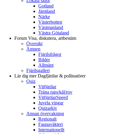
Lokala sidor
Gotland
Jämtland
Närke
Västerbotten
Västmanland
Västra Götaland
Forum
Visa, diskutera, artbestäm
Översikt
Ämnen
Fjärilsfrågor
Bilder
Allmänt
Fjärilsgalleri
Lär dig mer
Dagfjärilar & pollinatörer
Quiz
Vitfjärilar
Träna raps/kål/rov
VitfjärilarSpeed
Juvela vingar
Quizarkiv
Annan övervakning
Regionalt
Faunaväkteri
Internationellt