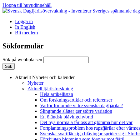
Hoppa till huvudinnehåll
Logga in
In English
Bli medlem
Sökformulär
Sök på webbplatsen
Aktuellt
Nyheter och kalender
Nyheter
Aktuell fjärilsforskning
Hela artikellistan
Om forskningsartiklar och referenser
Varför förlorade vi tre svenska dagfjärilar?
Slingrande slåtter ger större variation
En öländsk blåvingehybrid
Det nya normala får oss att glömma hur det var
Fortplantningsproblem hos rapsfjärilar efter värmes
Svenska svartfläckiga blåvingar sprider sig i Storb
Förskjuten blomning som försvar mot fjäril