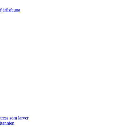
tress som larver
ritannien