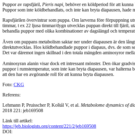
Puppor av rapsfjäril,
Pieris napi,
behöver en köldperiod för att kunna 
Puppor som inte köldbehandlats, och inte kan bryta diapausen, hade myc
Rapsfjärilen övervintrar som puppa. Om larverna före förpuppning uts
timmar, t ex 22 ljusa timmar/dygn utvecklas puppan direkt till fjäril,
behandla puppor med olika kombinationer av dagslängd och temperatu
Även om puppans metabolism saktar ner under diapausen är den långt i
direktutvecklas. Hos köldbehandlade puppor i diapaus, dvs. de som se
Det var däremot ingen skillnad i den totala mängden aminosyror mella
Aminosyran alanin visar dock ett intressant mönster. Den ökar gradvi
puppor i rumstemperatur, som inte kan bryta diapausen, var halterna be
att den har en avgörande roll för att kunna bryta diapausen.
Foto:
CKG
Referens:
Lehmann P, Pruisscher P, Koštál V, et al.
Metabolome dynamics of diapa
2018 221: jeb169508
Länk till artikel:
https://jeb.biologists.org/content/221/2/jeb169508
DOI: