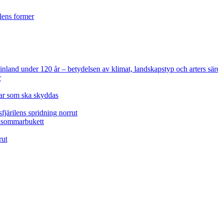
ilens former
 Finland under 120 år
– betydelsen av klimat, landskapstyp och arters sär
r
lar som ska skyddas
fjärilens spridning norrut
idsommarbukett
rut