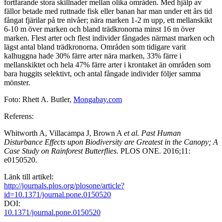
fortfarande stora skillnader mellan olika områden. Med hjälp av
fällor betade med ruttnade fisk eller banan har man under ett års tid
fångat fjärilar på tre nivåer; nära marken 1-2 m upp, ett mellanskikt
6-10 m över marken och bland trädkronorna minst 16 m över
marken. Flest arter och flest individer fångades närmast marken och
lägst antal bland trädkronorna. Områden som tidigare varit
kalhuggna hade 30% färre arter nära marken, 33% färre i
mellanskiktet och hela 47% färre arter i krontaket än områden som
bara huggits selektivt, och antal fångade individer följer samma
mönster.
Foto: Rhett A. Butler,
Mongabay.com
Referens:
Whitworth A, Villacampa J, Brown A
et al. Past Human
Disturbance Effects upon Biodiversity are Greatest in the Canopy; A
Case Study on Rainforest Butterflies.
PLOS ONE. 2016;11:
e0150520.
Länk till artikel:
http://journals.plos.org/plosone/article?
id=10.1371/journal.pone.0150520
DOI:
10.1371/journal.pone.0150520