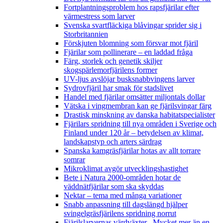
Fortplantningsproblem hos rapsfjärilar efter
värmestress som larver
Svenska svartfläckiga blåvingar sprider sig i
Storbritannien
Förskjuten blomning som försvar mot fjäril
Fjärilar som pollinerare – en laddad fråga
Färg, storlek och genetik skiljer
skogspärlemorfjärilens former
UV-ljus avslöjar busksnabbvingens larver
Sydrovfjäril har smak för stadslivet
Handel med fjärilar omsätter miljontals dollar
Vätska i vingmembran kan ge fjärilsvingar färg
Drastisk minskning av danska habitatspecialister
Fjärilars spridning till nya områden i Sverige och
Finland under 120 år
– betydelsen av klimat,
landskapstyp och arters särdrag
Spanska kamgräsfjärilar hotas av allt torrare
somrar
Mikroklimat avgör utvecklingshastighet
Bete i Natura 2000-områden hotar de
väddnätfjärilar som ska skyddas
Nektar – tema med många variationer
Snabb anpassning till dagslängd hjälper
svingelgräsfjärilens spridning norrut
Fjärilslarvernas värdväxter– Mycket mer än en