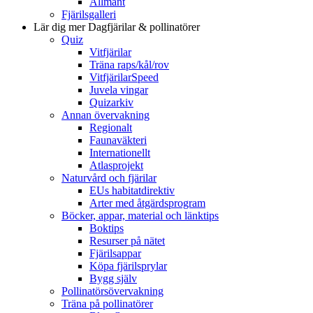
Allmänt
Fjärilsgalleri
Lär dig mer
Dagfjärilar & pollinatörer
Quiz
Vitfjärilar
Träna raps/kål/rov
VitfjärilarSpeed
Juvela vingar
Quizarkiv
Annan övervakning
Regionalt
Faunaväkteri
Internationellt
Atlasprojekt
Naturvård och fjärilar
EUs habitatdirektiv
Arter med åtgärdsprogram
Böcker, appar, material och länktips
Boktips
Resurser på nätet
Fjärilsappar
Köpa fjärilsprylar
Bygg själv
Pollinatörsövervakning
Träna på pollinatörer