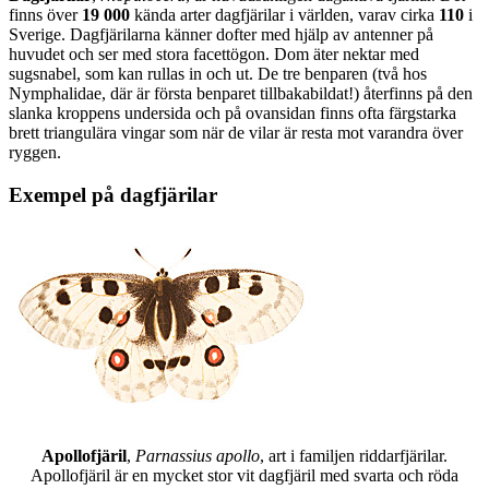
finns över
19 000
kända arter dagfjärilar i världen, varav cirka
110
i
Sverige. Dagfjärilarna känner dofter med hjälp av antenner på
huvudet och ser med stora facettögon. Dom äter nektar med
sugsnabel, som kan rullas in och ut. De tre benparen (två hos
Nymphalidae, där är första benparet tillbakabildat!) återfinns på den
slanka kroppens undersida och på ovansidan finns ofta färgstarka
brett triangulära vingar som när de vilar är resta mot varandra över
ryggen.
Exempel på dagfjärilar
Apollofjäril
,
Parnassius apollo
, art i familjen riddarfjärilar.
Apollofjäril är en mycket stor vit dagfjäril med svarta och röda