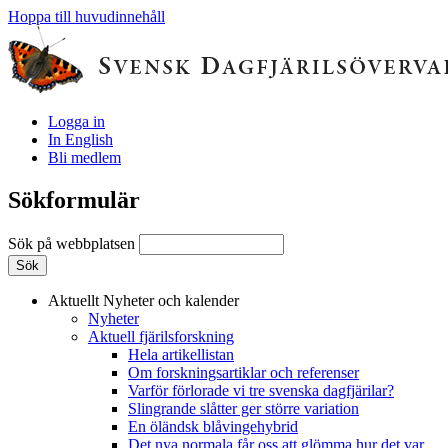
Hoppa till huvudinnehåll
Logga in
In English
Bli medlem
Sökformulär
Sök på webbplatsen
Aktuellt
Nyheter och kalender
Nyheter
Aktuell fjärilsforskning
Hela artikellistan
Om forskningsartiklar och referenser
Varför förlorade vi tre svenska dagfjärilar?
Slingrande slåtter ger större variation
En öländsk blåvingehybrid
Det nya normala får oss att glömma hur det var