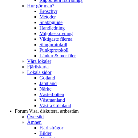
Rapportera från slinga
Hur gör man?
Broschyr
Metoder
Snabbguide
Handledning
Miljöbeskrivning
Viktigaste filerna
Slingprotokoll
Punktprotokoll
Länkar & mer filer
Våra lokaler
Fjärilskarta
Lokala sidor
Gotland
Jämtland
Närke
Västerbotten
Västmanland
Västra Götaland
Forum
Visa, diskutera, artbestäm
Översikt
Ämnen
Fjärilsfrågor
Bilder