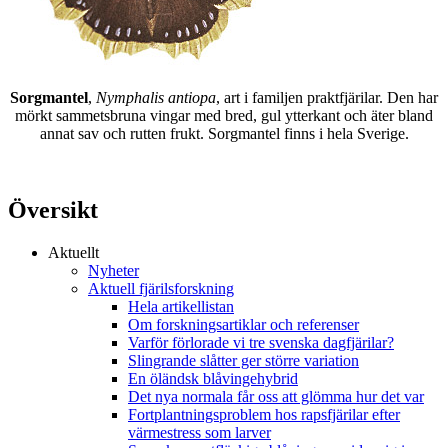
Sorgmantel
,
Nymphalis antiopa
, art i familjen praktfjärilar. Den har
mörkt sammetsbruna vingar med bred, gul ytterkant och äter bland
annat sav och rutten frukt. Sorgmantel finns i hela Sverige.
Översikt
Aktuellt
Nyheter
Aktuell fjärilsforskning
Hela artikellistan
Om forskningsartiklar och referenser
Varför förlorade vi tre svenska dagfjärilar?
Slingrande slåtter ger större variation
En öländsk blåvingehybrid
Det nya normala får oss att glömma hur det var
Fortplantningsproblem hos rapsfjärilar efter
värmestress som larver