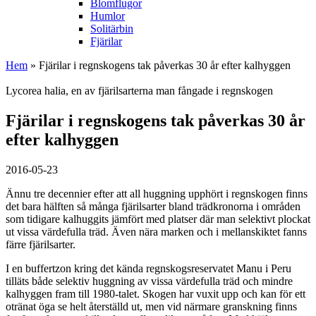
Blomflugor
Humlor
Solitärbin
Fjärilar
Hem
» Fjärilar i regnskogens tak påverkas 30 år efter kalhyggen
Lycorea halia, en av fjärilsarterna man fångade i regnskogen
Fjärilar i regnskogens tak påverkas 30 år
efter kalhyggen
2016-05-23
Ännu tre decennier efter att all huggning upphört i regnskogen finns
det bara hälften så många fjärilsarter bland trädkronorna i områden
som tidigare kalhuggits jämfört med platser där man selektivt plockat
ut vissa värdefulla träd. Även nära marken och i mellanskiktet fanns
färre fjärilsarter.
I en buffertzon kring det kända regnskogsreservatet Manu i Peru
tilläts både selektiv huggning av vissa värdefulla träd och mindre
kalhyggen fram till 1980-talet. Skogen har vuxit upp och kan för ett
otränat öga se helt återställd ut, men vid närmare granskning finns