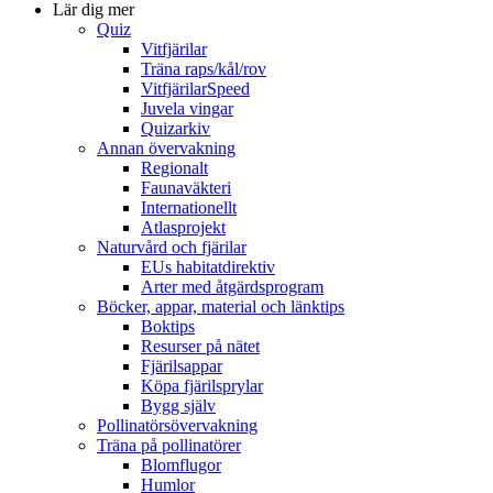
Lär dig mer
Quiz
Vitfjärilar
Träna raps/kål/rov
VitfjärilarSpeed
Juvela vingar
Quizarkiv
Annan övervakning
Regionalt
Faunaväkteri
Internationellt
Atlasprojekt
Naturvård och fjärilar
EUs habitatdirektiv
Arter med åtgärdsprogram
Böcker, appar, material och länktips
Boktips
Resurser på nätet
Fjärilsappar
Köpa fjärilsprylar
Bygg själv
Pollinatörsövervakning
Träna på pollinatörer
Blomflugor
Humlor