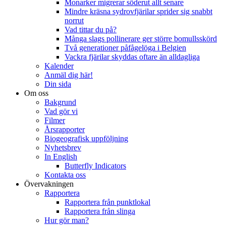
Monarker migrerar söderut allt senare
Mindre kräsna sydrovfjärilar sprider sig snabbt
norrut
Vad tittar du på?
Många slags pollinerare ger större bomullsskörd
Två generationer påfågelöga i Belgien
Vackra fjärilar skyddas oftare än alldagliga
Kalender
Anmäl dig här!
Din sida
Om oss
Bakgrund
Vad gör vi
Filmer
Årsrapporter
Biogeografisk uppföljning
Nyhetsbrev
In English
Butterfly Indicators
Kontakta oss
Övervakningen
Rapportera
Rapportera från punktlokal
Rapportera från slinga
Hur gör man?