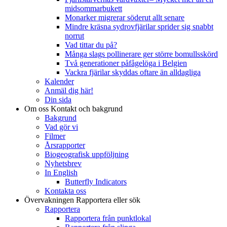
midsommarbukett
Monarker migrerar söderut allt senare
Mindre kräsna sydrovfjärilar sprider sig snabbt
norrut
Vad tittar du på?
Många slags pollinerare ger större bomullsskörd
Två generationer påfågelöga i Belgien
Vackra fjärilar skyddas oftare än alldagliga
Kalender
Anmäl dig här!
Din sida
Om oss
Kontakt och bakgrund
Bakgrund
Vad gör vi
Filmer
Årsrapporter
Biogeografisk uppföljning
Nyhetsbrev
In English
Butterfly Indicators
Kontakta oss
Övervakningen
Rapportera eller sök
Rapportera
Rapportera från punktlokal