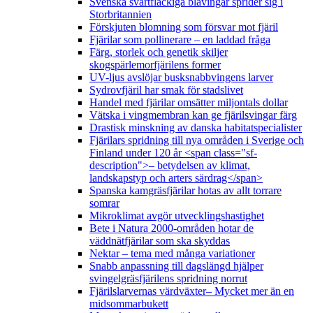
Svenska svartfläckiga blåvingar sprider sig i
Storbritannien
Förskjuten blomning som försvar mot fjäril
Fjärilar som pollinerare – en laddad fråga
Färg, storlek och genetik skiljer
skogspärlemorfjärilens former
UV-ljus avslöjar busksnabbvingens larver
Sydrovfjäril har smak för stadslivet
Handel med fjärilar omsätter miljontals dollar
Vätska i vingmembran kan ge fjärilsvingar färg
Drastisk minskning av danska habitatspecialister
Fjärilars spridning till nya områden i Sverige och
Finland under 120 år <span class="sf-
description">– betydelsen av klimat,
landskapstyp och arters särdrag</span>
Spanska kamgräsfjärilar hotas av allt torrare
somrar
Mikroklimat avgör utvecklingshastighet
Bete i Natura 2000-områden hotar de
väddnätfjärilar som ska skyddas
Nektar – tema med många variationer
Snabb anpassning till dagslängd hjälper
svingelgräsfjärilens spridning norrut
Fjärilslarvernas värdväxter– Mycket mer än en
midsommarbukett