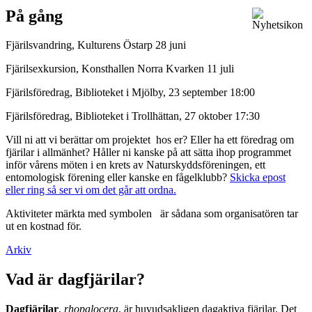
På gång
Fjärilsvandring, Kulturens Östarp 28 juni
Fjärilsexkursion, Konsthallen Norra Kvarken 11 juli
Fjärilsföredrag, Biblioteket i Mjölby, 23 september 18:00
Fjärilsföredrag, Biblioteket i Trollhättan, 27 oktober 17:30
Vill ni att vi berättar om projektet hos er? Eller ha ett föredrag om
fjärilar i allmänhet? Håller ni kanske på att sätta ihop programmet
inför vårens möten i en krets av Naturskyddsföreningen, ett
entomologisk förening eller kanske en fågelklubb?
Skicka epost
eller ring så ser vi om det går att ordna.
Aktiviteter märkta med symbolen
är sådana som organisatören tar
ut en kostnad för.
Arkiv
Vad är dagfjärilar?
Dagfjärilar
,
rhopalocera
, är huvudsakligen dagaktiva fjärilar. Det