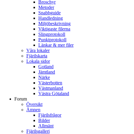
Broschyr
Metoder
Snabbguide
Handledning
Miljöbeskrivning
Viktigaste filerna
Slingprotokoll
Punktprotokoll
Länkar & mer filer
Våra lokaler
Fjärilskarta
Lokala sidor
Gotland
Jämtland
Närke
Västerbotten
Västmanland
Västra Götaland
Forum
Översikt
Ämnen
Fjärilsfrågor
Bilder
Allmänt
Fjärilsgalleri