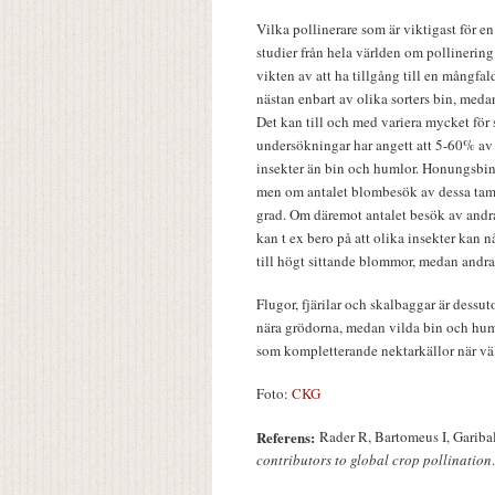
Vilka pollinerare som är viktigast för e
studier från hela världen om pollinering
vikten av att ha tillgång till en mångfal
nästan enbart av olika sorters bin, med
Det kan till och med variera mycket för
undersökningar har angett att 5-60% av 
insekter än bin och humlor. Honungsbin 
men om antalet blombesök av dessa tam
grad. Om däremot antalet besök av andra
kan t ex bero på att olika insekter kan n
till högt sittande blommor, medan andr
Flugor, fjärilar och skalbaggar är dessu
nära grödorna, medan vilda bin och hu
som kompletterande nektarkällor när vä
Foto:
CKG
Referens:
Rader R, Bartomeus I, Gariba
contributors to global crop pollination