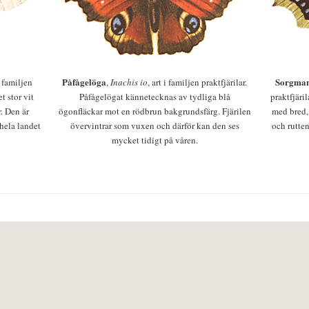
Påfågelöga
Sorgman
 i familjen
,
Inachis io
, art i familjen praktfjärilar.
t stor vit
Påfågelögat kännetecknas av tydliga blå
praktfjäri
r. Den är
ögonfläckar mot en rödbrun bakgrundsfärg. Fjärilen
med bred,
 hela landet
övervintrar som vuxen och därför kan den ses
och rutten
mycket tidigt på våren.