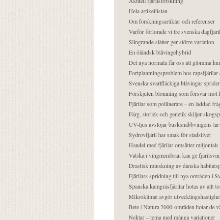
Aktuell fjärilsforskning
Hela artikellistan
Om forskningsartiklar och referenser
Varför förlorade vi tre svenska dagfjäri
Slingrande slåtter ger större variation
En öländsk blåvingehybrid
Det nya normala får oss att glömma hur
Fortplantningsproblem hos rapsfjärilar 
Svenska svartfläckiga blåvingar sprider 
Förskjuten blomning som försvar mot fj
Fjärilar som pollinerare – en laddad frå
Färg, storlek och genetik skiljer skogs
UV-ljus avslöjar busksnabbvingens lar
Sydrovfjäril har smak för stadslivet
Handel med fjärilar omsätter miljontals 
Vätska i vingmembran kan ge fjärilsvin
Drastisk minskning av danska habitatsp
Fjärilars spridning till nya områden i
Spanska kamgräsfjärilar hotas av allt t
Mikroklimat avgör utvecklingshastighe
Bete i Natura 2000-områden hotar de v
Nektar – tema med många variationer