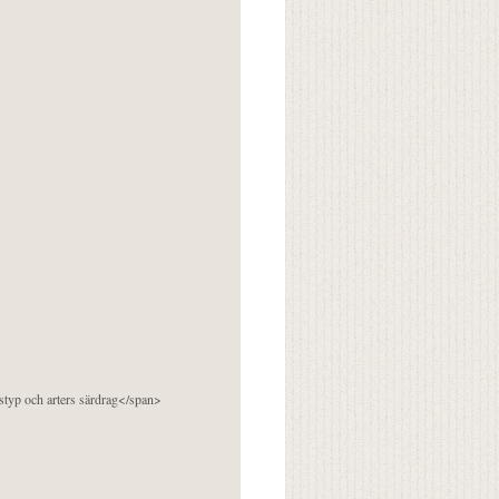
pstyp och arters särdrag</span>