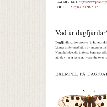
Länk till artikel:
https://www.pnas.org
DOI:
10.1073/pnas.1517092112
Vad är dagfjärilar
Dagfjärilar
,
rhopalocera
, är huvudsakl
känner dofter med hjälp av antenner på 
Nymphalidae, där är första benparet till
när de vilar är resta mot varandra över r
EXEMPEL PÅ DAGFJÄ