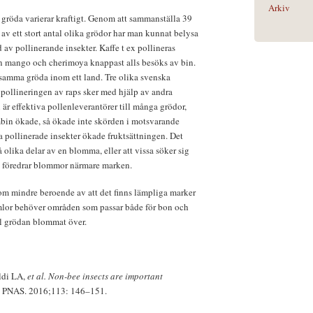
Arkiv
n gröda varierar kraftigt. Genom att sammanställa 39
 av ett stort antal olika grödor har man kunnat belysa
d av pollinerande insekter. Kaffe t ex pollineras
an mango och cherimoya knappast alls besöks av bin.
 samma gröda inom ett land. Tre olika svenska
pollineringen av raps sker med hjälp av andra
är effektiva pollenleverantörer till många grödor,
bin ökade, så ökade inte skörden i motsvarande
 pollinerade insekter ökade fruktsättningen. Det
å olika delar av en blomma, eller att vissa söker sig
a föredrar blommor närmare marken.
tom mindre beroende av att det finns lämpliga marker
mlor behöver områden som passar både för bon och
l grödan blommat över.
ldi LA,
et al. Non-bee insects are important
. PNAS. 2016;113: 146–151.