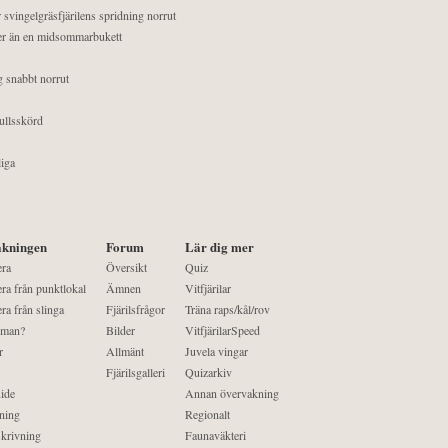
 svingelgräsfjärilens spridning norrut
mer än en midsommarbukett
g snabbt norrut
ullsskörd
liga
kningen
Forum
Lär dig mer
era
Översikt
Quiz
ra från punktlokal
Ämnen
Vitfjärilar
ra från slinga
Fjärilsfrågor
Träna raps/kål/rov
 man?
Bilder
VitfjärilarSpeed
r
Allmänt
Juvela vingar
Fjärilsgalleri
Quizarkiv
ide
Annan övervakning
ning
Regionalt
krivning
Faunaväkteri