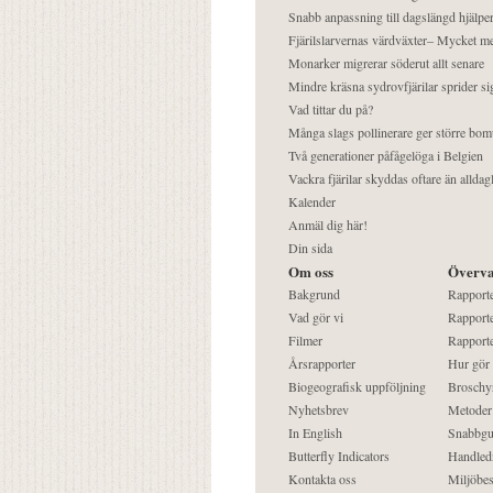
Snabb anpassning till dagslängd hjälper
Fjärilslarvernas värdväxter– Mycket 
Monarker migrerar söderut allt senare
Mindre kräsna sydrovfjärilar sprider si
Vad tittar du på?
Många slags pollinerare ger större bom
Två generationer påfågelöga i Belgien
Vackra fjärilar skyddas oftare än alldag
Kalender
Anmäl dig här!
Din sida
Om oss
Överva
Bakgrund
Rapport
Vad gör vi
Rapporte
Filmer
Rapporte
Årsrapporter
Hur gör
Biogeografisk uppföljning
Broschy
Nyhetsbrev
Metoder
In English
Snabbgu
Butterfly Indicators
Handled
Kontakta oss
Miljöbes