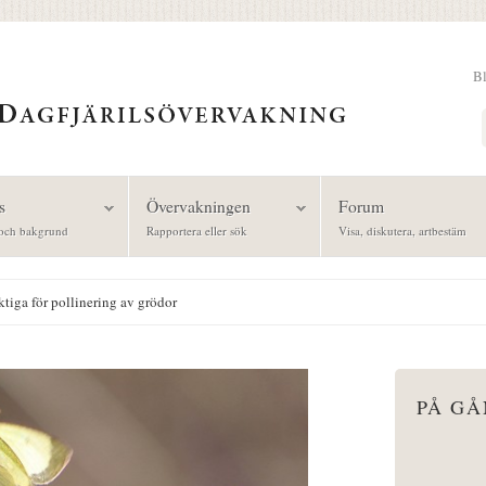
B
Sök
s
Övervakningen
Forum
och bakgrund
Rapportera eller sök
Visa, diskutera, artbestäm
ktiga för pollinering av grödor
PÅ G