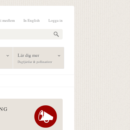
li medlem
In English
Logga in
formulär
Lär dig mer
Dagfjärilar & pollinatörer
ÅNG