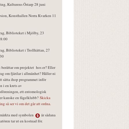
ring, Kulturens Östarp 28 juni
rsion, Konsthallen Norra Kvarken 11
rag, Biblioteket i Mjölby, 23
18:00
rag, Biblioteket i Trollhättan, 27
:30
vi berättar om projektet hos er? Eller
rag om fjärilar i allmänhet? Håller ni
tt sätta ihop programmet inför
n i en krets av
föreningen, ett entomologisk
ler kanske en fågelklubb?
Skicka
ring så ser vi om det går att ordna.
r märkta med symbolen
är sådana
tören tar ut en kostnad för.