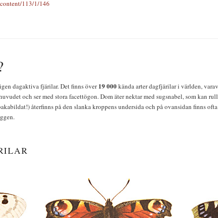
/content/113/1/146
?
19 000
igen dagaktiva fjärilar. Det finns över
kända arter dagfjärilar i världen, vara
huvudet och ser med stora facettögon. Dom äter nektar med sugsnabel, som kan rulla
bakabildat!) återfinns på den slanka kroppens undersida och på ovansidan finns ofta 
yggen.
RILAR