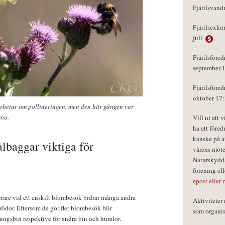
Fjärilsvand
Fjärilsexku
juli
Fjärilsföred
september 
Fjärilsföred
oktober 17
rbetar om pollineringen, men den här gången var
oss.
Vill ni att 
ha ett föred
kanske på a
albaggar viktiga för
vårens möte
Naturskydds
förening el
epost eller 
erare vid ett enskilt blombesök bidrar många andra
Aktivitete
grödor. Eftersom de gör fler blombesök blir
som organisa
nungsbin respektive för andra bin och humlor.