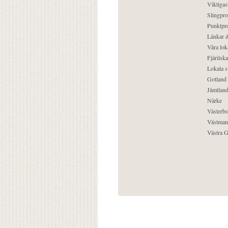
Viktigast
Slingpro
Punktpro
Länkar &
Våra lok
Fjärilska
Lokala s
Gotland
Jämtlan
Närke
Västerbo
Västman
Västra G