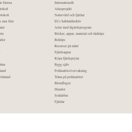
e filerna
Internationellt
tokoll
Atlasprojekt
tokoll
Naturvård och fjärilar
 mer filer
EUs habitatdirektiv
aler
Arter med åtgärdsprogram
rta
Böcker, appar, material och länktips
idor
Boktips
Resurser på nätet
d
Fjärilsappar
Köpa fjärilsprylar
tten
Bygg själv
land
Pollinatörsövervakning
ötaland
Träna på pollinatörer
Blomflugor
Humlor
Solitärbin
Fjärilar