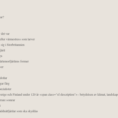
lar?
 det var
efter värmestress som larver
sig i Storbritannien
äril
ga
pärlemorfjärilens former
ver
dollar
gar färg
ecialister
 Sverige och Finland under 120 år <span class="sf-description">– betydelsen av klimat, landska
orrare somrar
t
äddnätfjärilar som ska skyddas