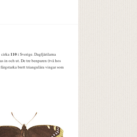
110
v cirka
i Sverige. Dagfjärilarna
s in och ut. De tre benparen (två hos
färgstarka brett triangulära vingar som