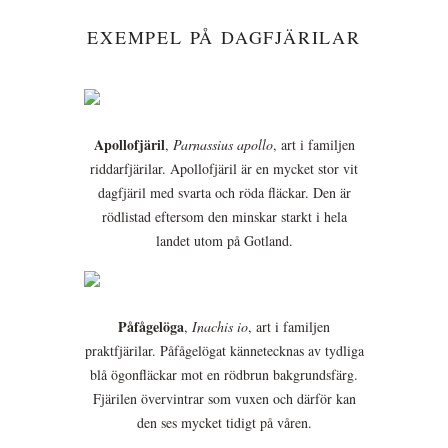
EXEMPEL PÅ DAGFJÄRILAR
Apollofjäril
,
Parnassius apollo
, art i familjen
riddarfjärilar. Apollofjäril är en mycket stor vit
dagfjäril med svarta och röda fläckar. Den är
rödlistad eftersom den minskar starkt i hela
landet utom på Gotland.
Påfågelöga
,
Inachis io
, art i familjen
praktfjärilar. Påfågelögat kännetecknas av tydliga
blå ögonfläckar mot en rödbrun bakgrundsfärg.
Fjärilen övervintrar som vuxen och därför kan
den ses mycket tidigt på våren.