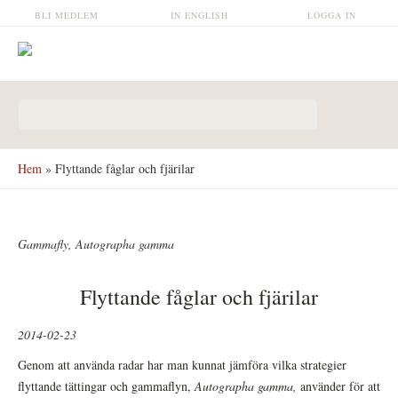
Hoppa till huvudinnehåll
BLI MEDLEM
IN ENGLISH
LOGGA IN
Sökformulär
Hem
» Flyttande fåglar och fjärilar
Gammafly, Autographa gamma
Flyttande fåglar och fjärilar
2014-02-23
Genom att använda radar har man kunnat jämföra vilka strategier
flyttande tättingar och gammaflyn,
Autographa gamma,
använder för att