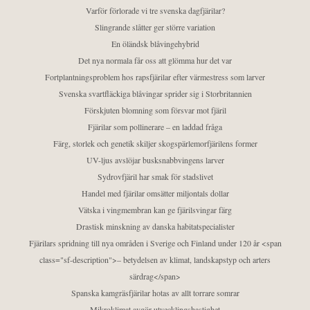
Varför förlorade vi tre svenska dagfjärilar?
Slingrande slåtter ger större variation
En öländsk blåvingehybrid
Det nya normala får oss att glömma hur det var
Fortplantningsproblem hos rapsfjärilar efter värmestress som larver
Svenska svartfläckiga blåvingar sprider sig i Storbritannien
Förskjuten blomning som försvar mot fjäril
Fjärilar som pollinerare – en laddad fråga
Färg, storlek och genetik skiljer skogspärlemorfjärilens former
UV-ljus avslöjar busksnabbvingens larver
Sydrovfjäril har smak för stadslivet
Handel med fjärilar omsätter miljontals dollar
Vätska i vingmembran kan ge fjärilsvingar färg
Drastisk minskning av danska habitatspecialister
Fjärilars spridning till nya områden i Sverige och Finland under 120 år <span
class="sf-description">– betydelsen av klimat, landskapstyp och arters
särdrag</span>
Spanska kamgräsfjärilar hotas av allt torrare somrar
Mikroklimat avgör utvecklingshastighet