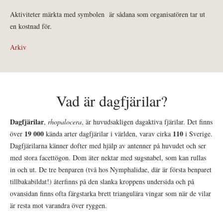
Aktiviteter märkta med symbolen
är sådana som organisatören tar ut
en kostnad för.
Arkiv
Vad är dagfjärilar?
Dagfjärilar
,
rhopalocera
, är huvudsakligen dagaktiva fjärilar. Det finns
19 000
110
över
kända arter dagfjärilar i världen, varav cirka
i Sverige.
Dagfjärilarna känner dofter med hjälp av antenner på huvudet och ser
med stora facettögon. Dom äter nektar med sugsnabel, som kan rullas
in och ut. De tre benparen (två hos Nymphalidae, där är första benparet
tillbakabildat!) återfinns på den slanka kroppens undersida och på
ovansidan finns ofta färgstarka brett triangulära vingar som när de vilar
är resta mot varandra över ryggen.