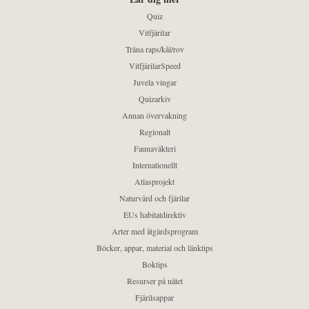
Quiz
Vitfjärilar
Träna raps/kål/rov
VitfjärilarSpeed
Juvela vingar
Quizarkiv
Annan övervakning
Regionalt
Faunaväkteri
Internationellt
Atlasprojekt
Naturvård och fjärilar
EUs habitatdirektiv
Arter med åtgärdsprogram
Böcker, appar, material och länktips
Boktips
Resurser på nätet
Fjärilsappar