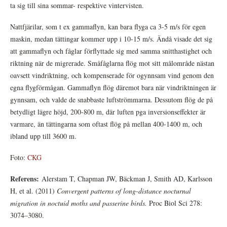
ta sig till sina sommar- respektive vintervisten.
Nattfjärilar, som t ex gammaflyn, kan bara flyga ca 3-5 m/s för egen
maskin, medan tättingar kommer upp i 10-15 m/s. Ändå visade det sig
att gammaflyn och fåglar förflyttade sig med samma snitthastighet och
riktning när de migrerade. Småfåglarna flög mot sitt målområde nästan
oavsett vindriktning, och kompenserade för ogynnsam vind genom den
egna flygförmågan. Gammaflyn flög däremot bara när vindriktningen är
gynnsam, och valde de snabbaste luftströmmarna. Dessutom flög de på
betydligt lägre höjd, 200-800 m, där luften pga inversionseffekter är
varmare, än tättingarna som oftast flög på mellan 400-1400 m, och
ibland upp till 3600 m.
Foto:
CKG
Referens:
Alerstam T, Chapman JW, Bäckman J, Smith AD, Karlsson
H, et al. (2011)
Convergent patterns of long-distance nocturnal
migration in noctuid moths and passerine birds.
Proc Biol Sci 278:
3074–3080.