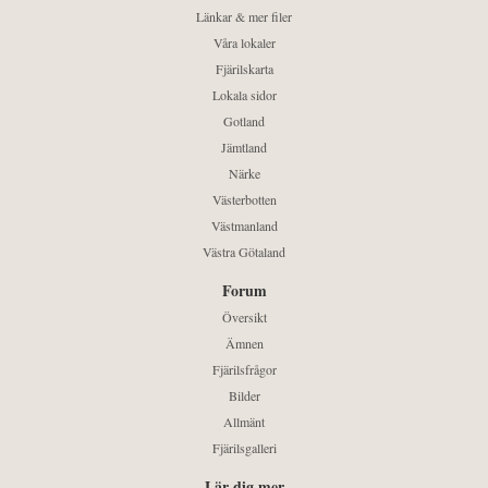
Länkar & mer filer
Våra lokaler
Fjärilskarta
Lokala sidor
Gotland
Jämtland
Närke
Västerbotten
Västmanland
Västra Götaland
Forum
Översikt
Ämnen
Fjärilsfrågor
Bilder
Allmänt
Fjärilsgalleri
Lär dig mer