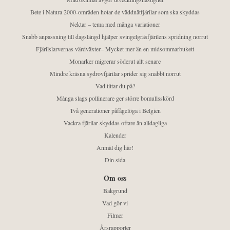
Bete i Natura 2000-områden hotar de väddnätfjärilar som ska skyddas
Nektar – tema med många variationer
Snabb anpassning till dagslängd hjälper svingelgräsfjärilens spridning norrut
Fjärilslarvernas värdväxter– Mycket mer än en midsommarbukett
Monarker migrerar söderut allt senare
Mindre kräsna sydrovfjärilar sprider sig snabbt norrut
Vad tittar du på?
Många slags pollinerare ger större bomullsskörd
Två generationer påfågelöga i Belgien
Vackra fjärilar skyddas oftare än alldagliga
Kalender
Anmäl dig här!
Din sida
Om oss
Bakgrund
Vad gör vi
Filmer
Årsrapporter