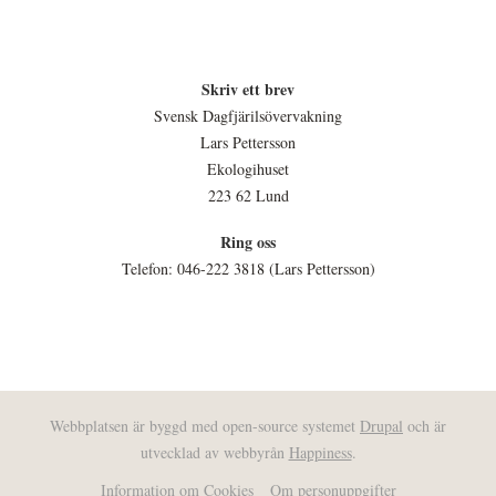
Skriv ett brev
Svensk Dagfjärilsövervakning
Lars Pettersson
Ekologihuset
223 62 Lund
Ring oss
Telefon: 046-222 3818 (Lars Pettersson)
Webbplatsen är byggd med open-source systemet
Drupal
och är
utvecklad av webbyrån
Happiness
.
Information om Cookies
Om personuppgifter