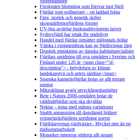
Storbritannien
Förskjuten blomning som försvar mot fjäril
Fjärilar som pollinerare – en laddad fråga
Färg, storlek och genetik skiljer
skogspärlemorfjärilens former
UV-ljus avslöjar busksnabbvingens larver
Sydrovfjäril har smak för stadslivet
Handel med fjärilar omsätter miljontals dollar
Vätska i vingmembran kan ge fjärilsvingar färg
Drastisk minskning av danska habitatspecialister
Fjärilars spridning till nya områden i Sverige och
Finland under 120 år <span class="sf-
description">– betydelsen av klimat,
landskapstyp och arters särdrag</span>
Spanska kamgräsfjärilar hotas av allt torrare
somrar
Mikroklimat avgör utvecklingshastighet
Bete i Natura 2000-områden hotar de
väddnätfjärilar som ska skyddas
Nektar – tema med många variationer
Snabb anpassning till dagslängd hjälper
svingelgräsfjärilens spridning norrut
Fjärilslarvernas värdväxter– Mycket mer än en
midsommarbukett
Monarker migrerar söderut allt senare