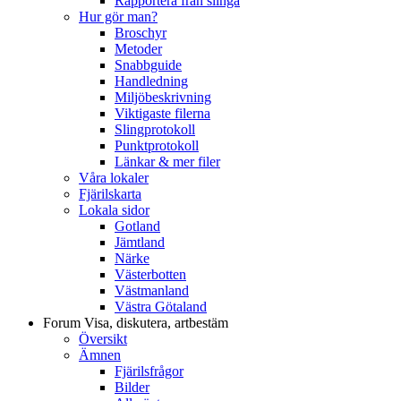
Rapportera från slinga
Hur gör man?
Broschyr
Metoder
Snabbguide
Handledning
Miljöbeskrivning
Viktigaste filerna
Slingprotokoll
Punktprotokoll
Länkar & mer filer
Våra lokaler
Fjärilskarta
Lokala sidor
Gotland
Jämtland
Närke
Västerbotten
Västmanland
Västra Götaland
Forum
Visa, diskutera, artbestäm
Översikt
Ämnen
Fjärilsfrågor
Bilder