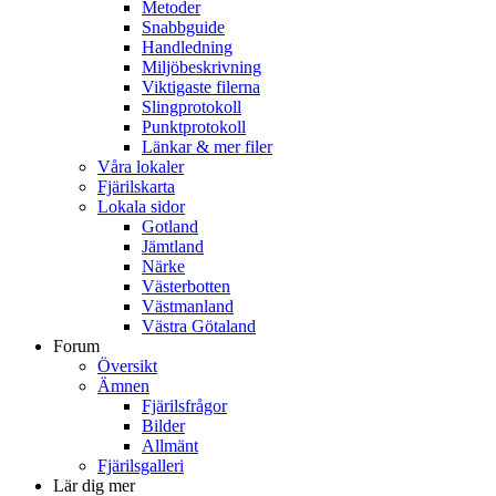
Metoder
Snabbguide
Handledning
Miljöbeskrivning
Viktigaste filerna
Slingprotokoll
Punktprotokoll
Länkar & mer filer
Våra lokaler
Fjärilskarta
Lokala sidor
Gotland
Jämtland
Närke
Västerbotten
Västmanland
Västra Götaland
Forum
Översikt
Ämnen
Fjärilsfrågor
Bilder
Allmänt
Fjärilsgalleri
Lär dig mer