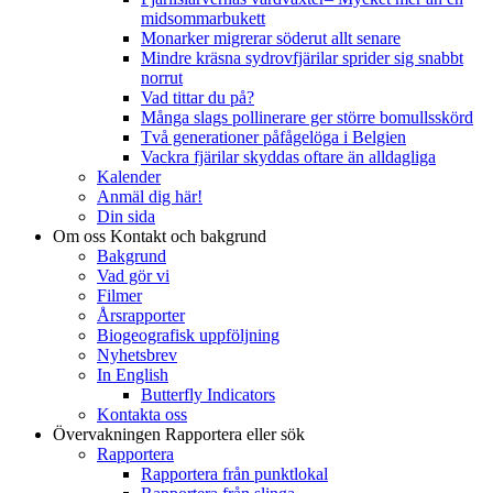
midsommarbukett
Monarker migrerar söderut allt senare
Mindre kräsna sydrovfjärilar sprider sig snabbt
norrut
Vad tittar du på?
Många slags pollinerare ger större bomullsskörd
Två generationer påfågelöga i Belgien
Vackra fjärilar skyddas oftare än alldagliga
Kalender
Anmäl dig här!
Din sida
Om oss
Kontakt och bakgrund
Bakgrund
Vad gör vi
Filmer
Årsrapporter
Biogeografisk uppföljning
Nyhetsbrev
In English
Butterfly Indicators
Kontakta oss
Övervakningen
Rapportera eller sök
Rapportera
Rapportera från punktlokal