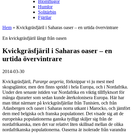
Blomflugor
Humlor
Solitärbin
Fjärilar
Hem
» Kvickgräsfjäril i Saharas oaser – en urtida övervintrare
En kvickgräsfjäril långt från oasen
Kvickgräsfjäril i Saharas oaser – en
urtida övervintrare
2014-03-30
Kvickgräsfjäril,
Pararge aegeria,
förknippar vi ju mest med
skogsgläntor, men den finns spridd i hela Europa, och i Nordafrika.
Under den senaste istiden var Nordafrika en viktig tillflyktsort för
många djurarter som sedan kunde återkolonisera Europa. Här har
man tittat närmare på kvickgräsfjärilar från Tunisien, och från
Atlasbergen och oaser i Saharas norra utkant i Marocko, och jämfört
dem med belgiska och franska populationer. Det visade sig att de
europeiska populationerna ganska tydligt skiljer sig från de
nordafrikanska, men det var relativt liten skillnad mellan de olika
nordafrikanska populationerna. Oaserna är isolerade från varandra