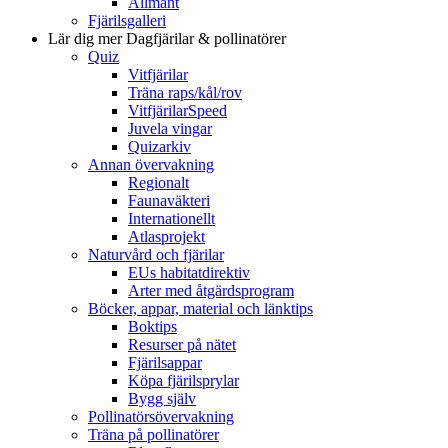
Allmänt
Fjärilsgalleri
Lär dig mer
Dagfjärilar & pollinatörer
Quiz
Vitfjärilar
Träna raps/kål/rov
VitfjärilarSpeed
Juvela vingar
Quizarkiv
Annan övervakning
Regionalt
Faunaväkteri
Internationellt
Atlasprojekt
Naturvård och fjärilar
EUs habitatdirektiv
Arter med åtgärdsprogram
Böcker, appar, material och länktips
Boktips
Resurser på nätet
Fjärilsappar
Köpa fjärilsprylar
Bygg själv
Pollinatörsövervakning
Träna på pollinatörer