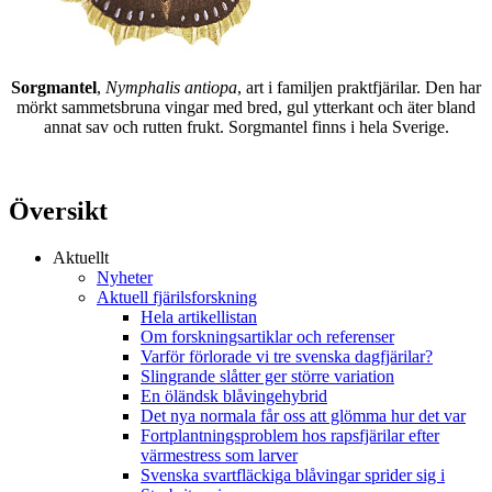
Sorgmantel
,
Nymphalis antiopa
, art i familjen praktfjärilar. Den har
mörkt sammetsbruna vingar med bred, gul ytterkant och äter bland
annat sav och rutten frukt. Sorgmantel finns i hela Sverige.
Översikt
Aktuellt
Nyheter
Aktuell fjärilsforskning
Hela artikellistan
Om forskningsartiklar och referenser
Varför förlorade vi tre svenska dagfjärilar?
Slingrande slåtter ger större variation
En öländsk blåvingehybrid
Det nya normala får oss att glömma hur det var
Fortplantningsproblem hos rapsfjärilar efter
värmestress som larver
Svenska svartfläckiga blåvingar sprider sig i