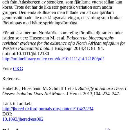
och från Atlasbergen av stenöken, som fjärilarna ytterst sällan kan
korsa. Trots det har de lika stor genetisk variation som andra
grupper. Den enda skillnaden man hittade var att oas-fjärilar i
genomsnitt hade lite mer långsmala vingar, ett särdrag som brukar
förknippas med bättre spridningsförmåga.
För att läsa mer om Nordafrika som refug för olika djurarter under
istiden se t ex: Husemann M, et al.
Palaearctic biogeography
revisited: evidence for the existence of a North African refugium for
Western Palaearctic biota.
J Biogeogr. 2014;41: 81–94.
doi:doi:10.1111/jbi.12180
http://onlinelibrary.wiley.com/doi/10.1111/jbi.12180/pdf
Foto:
CKG
Referens:
Habel JC, Husemann M, Schmitt T et al.
Butterfly in Sahara Desert
Oases: Isolation Does Not Matter
. J Hered. 2013;104: 234–247.
Länk till artikel:
http://jhered.oxfordjournals.org/content/104/2/234
DOI:
10.1093/jhered/ess092