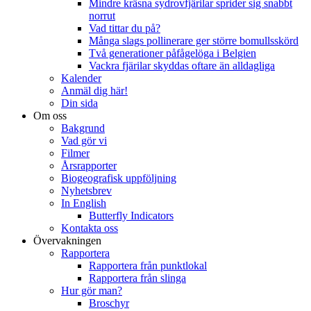
Mindre kräsna sydrovfjärilar sprider sig snabbt
norrut
Vad tittar du på?
Många slags pollinerare ger större bomullsskörd
Två generationer påfågelöga i Belgien
Vackra fjärilar skyddas oftare än alldagliga
Kalender
Anmäl dig här!
Din sida
Om oss
Bakgrund
Vad gör vi
Filmer
Årsrapporter
Biogeografisk uppföljning
Nyhetsbrev
In English
Butterfly Indicators
Kontakta oss
Övervakningen
Rapportera
Rapportera från punktlokal
Rapportera från slinga
Hur gör man?
Broschyr