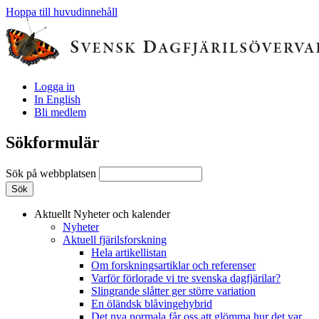
Hoppa till huvudinnehåll
Logga in
In English
Bli medlem
Sökformulär
Sök på webbplatsen
Aktuellt
Nyheter och kalender
Nyheter
Aktuell fjärilsforskning
Hela artikellistan
Om forskningsartiklar och referenser
Varför förlorade vi tre svenska dagfjärilar?
Slingrande slåtter ger större variation
En öländsk blåvingehybrid
Det nya normala får oss att glömma hur det var