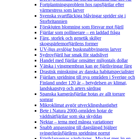
Fortplantningsproblem hos rapsfjärilar efter
värmestress som larver
Svenska svartfläckiga blåvingar sprider sig i
Storbritannien
Förskjuten blomning som försvar mot fjäril
Fjärilar som pollinerare – en laddad fråga
Färg, storlek och genetik skiljer
skogspärlemorfjärilens former
UV-ljus avslöjar busksnabbvingens larver
Sydrovfjäril har smak för stadslivet
Handel med fjärilar omsätter miljontals dollar
Vätska i vingmembran kan ge fjärilsvingar färg
Drastisk minskning av danska habitatspecialister
Fjärilars spridning till nya områden i Sverige och
Finland under 120 år
– betydelsen av klimat,
landskapstyp och arters särdrag
Spanska kamgräsfjärilar hotas av allt torrare
somrar
Mikroklimat avgör utvecklingshastighet
Bete i Natura 2000-områden hotar de
väddnätfjärilar som ska skyddas
Nektar – tema med många variationer
Snabb anpassning till dagslängd hjälper
svingelgräsfjärilens spridning norrut
Fjärilslarvernas värdväxter– Mycket mer än en