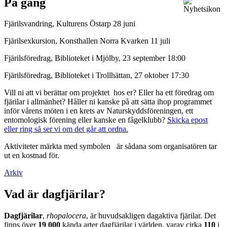
På gång
Fjärilsvandring, Kulturens Östarp 28 juni
Fjärilsexkursion, Konsthallen Norra Kvarken 11 juli
Fjärilsföredrag, Biblioteket i Mjölby, 23 september 18:00
Fjärilsföredrag, Biblioteket i Trollhättan, 27 oktober 17:30
Vill ni att vi berättar om projektet hos er? Eller ha ett föredrag om
fjärilar i allmänhet? Håller ni kanske på att sätta ihop programmet
inför vårens möten i en krets av Naturskyddsföreningen, ett
entomologisk förening eller kanske en fågelklubb?
Skicka epost
eller ring så ser vi om det går att ordna.
Aktiviteter märkta med symbolen
är sådana som organisatören tar
ut en kostnad för.
Arkiv
Vad är dagfjärilar?
Dagfjärilar
,
rhopalocera
, är huvudsakligen dagaktiva fjärilar. Det
finns över
19 000
kända arter dagfjärilar i världen, varav cirka
110
i