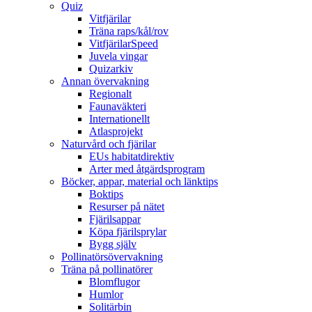
Quiz
Vitfjärilar
Träna raps/kål/rov
VitfjärilarSpeed
Juvela vingar
Quizarkiv
Annan övervakning
Regionalt
Faunaväkteri
Internationellt
Atlasprojekt
Naturvård och fjärilar
EUs habitatdirektiv
Arter med åtgärdsprogram
Böcker, appar, material och länktips
Boktips
Resurser på nätet
Fjärilsappar
Köpa fjärilsprylar
Bygg själv
Pollinatörsövervakning
Träna på pollinatörer
Blomflugor
Humlor
Solitärbin