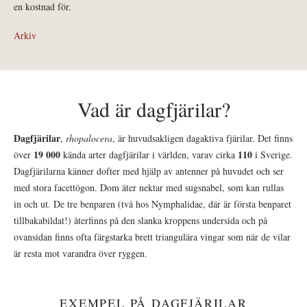
en kostnad för.
Arkiv
Vad är dagfjärilar?
Dagfjärilar
,
rhopalocera
, är huvudsakligen dagaktiva fjärilar. Det finns
19 000
110
över
kända arter dagfjärilar i världen, varav cirka
i Sverige.
Dagfjärilarna känner dofter med hjälp av antenner på huvudet och ser
med stora facettögon. Dom äter nektar med sugsnabel, som kan rullas
in och ut. De tre benparen (två hos Nymphalidae, där är första benparet
tillbakabildat!) återfinns på den slanka kroppens undersida och på
ovansidan finns ofta färgstarka brett triangulära vingar som när de vilar
är resta mot varandra över ryggen.
EXEMPEL PÅ DAGFJÄRILAR