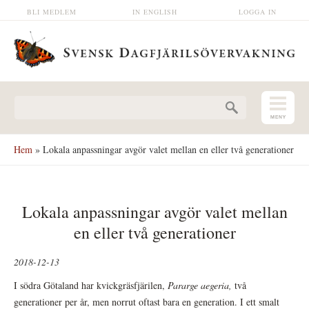
Hoppa till huvudinnehåll
BLI MEDLEM
IN ENGLISH
LOGGA IN
Sökformulär
Hem
» Lokala anpassningar avgör valet mellan en eller två generationer
Lokala anpassningar avgör valet mellan
en eller två generationer
2018-12-13
I södra Götaland har kvickgräsfjärilen,
Pararge aegeria,
två
generationer per år, men norrut oftast bara en generation. I ett smalt