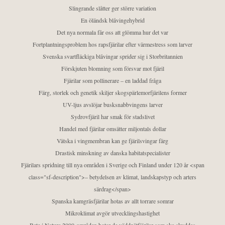
Slingrande slåtter ger större variation
En öländsk blåvingehybrid
Det nya normala får oss att glömma hur det var
Fortplantningsproblem hos rapsfjärilar efter värmestress som larver
Svenska svartfläckiga blåvingar sprider sig i Storbritannien
Förskjuten blomning som försvar mot fjäril
Fjärilar som pollinerare – en laddad fråga
Färg, storlek och genetik skiljer skogspärlemorfjärilens former
UV-ljus avslöjar busksnabbvingens larver
Sydrovfjäril har smak för stadslivet
Handel med fjärilar omsätter miljontals dollar
Vätska i vingmembran kan ge fjärilsvingar färg
Drastisk minskning av danska habitatspecialister
Fjärilars spridning till nya områden i Sverige och Finland under 120 år <span
class="sf-description">– betydelsen av klimat, landskapstyp och arters
särdrag</span>
Spanska kamgräsfjärilar hotas av allt torrare somrar
Mikroklimat avgör utvecklingshastighet