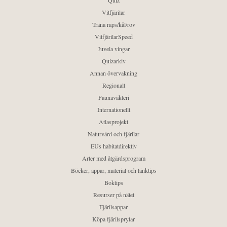
Quiz
Vitfjärilar
Träna raps/kål/rov
VitfjärilarSpeed
Juvela vingar
Quizarkiv
Annan övervakning
Regionalt
Faunaväkteri
Internationellt
Atlasprojekt
Naturvård och fjärilar
EUs habitatdirektiv
Arter med åtgärdsprogram
Böcker, appar, material och länktips
Boktips
Resurser på nätet
Fjärilsappar
Köpa fjärilsprylar