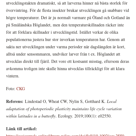
utvecklingstakten dramatiskt, så att larverna hinner nå bästa storlek för
övervintring. För de flesta insekter brukar utvecklingen gå snabbare vid
högre temperaturer. Det är ju normalt varmare på Öland och Gotland än
på Småländska Höglandet, men den temperaturskillnaden räcker inte
för att förklara skillnader i utvecklingstid. Istället verkar de olika
populationerna justera hur stor inverkan temperaturen har. Genom att
sakta ner utvecklingen under varma perioder när dagslängden är kort,
alltså under sensommaren, undviker larver från t ex. Höglandet att
utvecklas direkt till fjäril. Det vore ett kostsamt misstag, eftersom deras
avkomma troligen inte skulle hinna utvecklas tillräckligt för att klara
vintern.
Foto:
CKG
Referens:
Lindestad O, Wheat CW, Nylin S, Gotthard K.
Local
adaptation of photoperiodic plasticity maintains life cycle variation
within latitudes in a butterfly
. Ecology. 2019;100(1): e02550.
Länk till artikel:
https://esajournals.onlinelibrary.wiley.com/doi/full/10.1002/ecy.2550