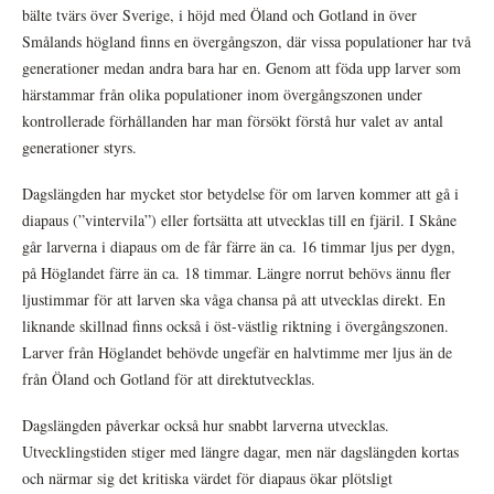
bälte tvärs över Sverige, i höjd med Öland och Gotland in över
Smålands högland finns en övergångszon, där vissa populationer har två
generationer medan andra bara har en. Genom att föda upp larver som
härstammar från olika populationer inom övergångszonen under
kontrollerade förhållanden har man försökt förstå hur valet av antal
generationer styrs.
Dagslängden har mycket stor betydelse för om larven kommer att gå i
diapaus (”vintervila”) eller fortsätta att utvecklas till en fjäril. I Skåne
går larverna i diapaus om de får färre än ca. 16 timmar ljus per dygn,
på Höglandet färre än ca. 18 timmar. Längre norrut behövs ännu fler
ljustimmar för att larven ska våga chansa på att utvecklas direkt. En
liknande skillnad finns också i öst-västlig riktning i övergångszonen.
Larver från Höglandet behövde ungefär en halvtimme mer ljus än de
från Öland och Gotland för att direktutvecklas.
Dagslängden påverkar också hur snabbt larverna utvecklas.
Utvecklingstiden stiger med längre dagar, men när dagslängden kortas
och närmar sig det kritiska värdet för diapaus ökar plötsligt