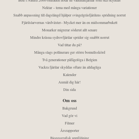
Bete i Natura 2000-områden hotar de väddnätfjärilar som ska skyddas
Nektar – tema med många variationer
Snabb anpassning till dagslängd hjälper svingelgräsfjärilens spridning norrut
Fjärilslarvernas värdväxter– Mycket mer än en midsommarbukett
Monarker migrerar söderut allt senare
Mindre kräsna sydrovfjärilar sprider sig snabbt norrut
Vad tittar du på?
Många slags pollinerare ger större bomullsskörd
Två generationer påfågelöga i Belgien
Vackra fjärilar skyddas oftare än alldagliga
Kalender
Anmäl dig här!
Din sida
Om oss
Bakgrund
Vad gör vi
Filmer
Årsrapporter
Biogeografisk uppföljning