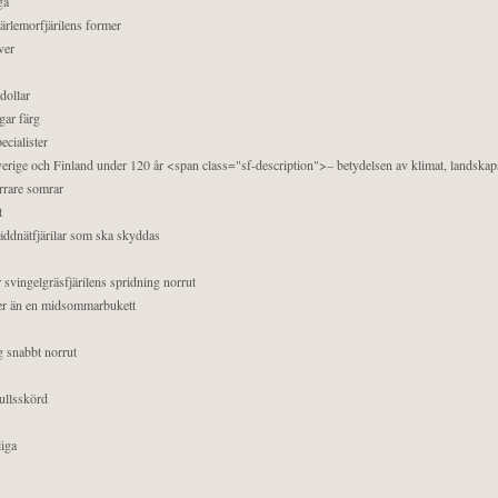
ga
pärlemorfjärilens former
ver
dollar
gar färg
ecialister
 Sverige och Finland under 120 år <span class="sf-description">– betydelsen av klimat, landska
orrare somrar
t
äddnätfjärilar som ska skyddas
 svingelgräsfjärilens spridning norrut
mer än en midsommarbukett
g snabbt norrut
ullsskörd
liga