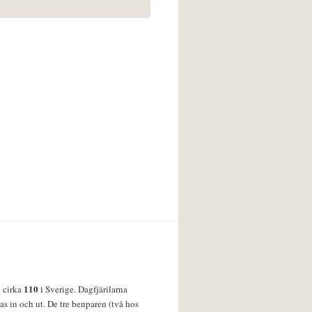
110
v cirka
i Sverige. Dagfjärilarna
s in och ut. De tre benparen (två hos