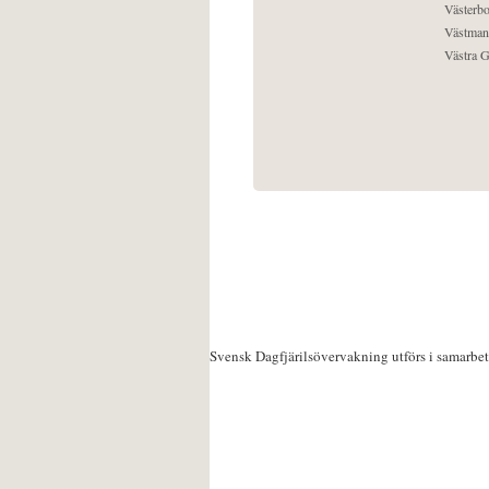
Västerbo
Västman
Västra G
Svensk Dagfjärilsövervakning utförs i samarbe