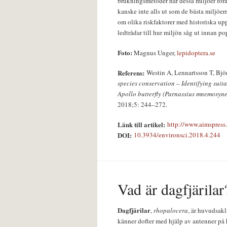
brukningsmetoder har dessa miljöer förä
kanske inte alls ut som de bästa miljöe
om olika riskfaktorer med historiska u
ledtrådar till hur miljön såg ut innan p
Foto:
Magnus Unger,
lepidoptera.se
Referens:
Westin A, Lennartsson T, Bjö
species conservation – Identifying sui
Apollo butterfly (Parnassius mnemosyne
2018;5: 244–272.
Länk till artikel:
http://www.aimspress
DOI:
10.3934/environsci.2018.4.244
Vad är dagfjärilar
Dagfjärilar
,
rhopalocera
, är huvudsakl
känner dofter med hjälp av antenner på 