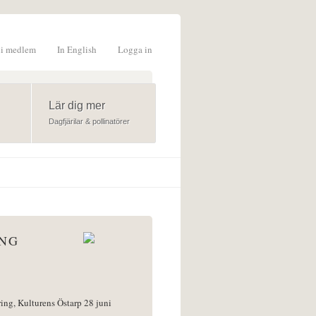
li medlem
In English
Logga in
formulär
Lär dig mer
Dagfjärilar & pollinatörer
ÅNG
ring, Kulturens Östarp 28 juni