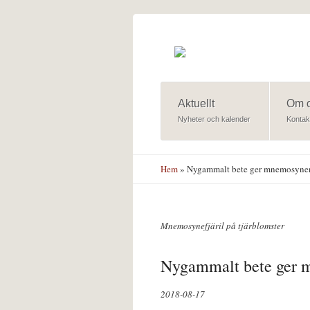
Hoppa till huvudinnehåll
Aktuellt
Om 
Nyheter och kalender
Kontak
Hem
» Nygammalt bete ger mnemosynen 
Mnemosynefjäril på tjärblomster
Nygammalt bete ger m
2018-08-17