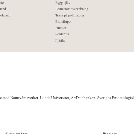
tten
Bygg själv
land
Pollinatörsövervakning
ötaland
Träna på pollinatörer
Blomflugor
Humlor
Solitärbin
Fjärilar
te med Naturvårdsverket, Lunds Universitet, ArtDatabanken, Sveriges Entomologis
Skriv ett brev
Ring oss