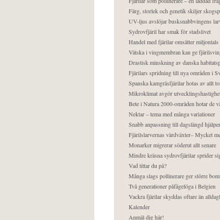
Fjärilar som pollinerare – en laddad frå
Färg, storlek och genetik skiljer skogs
UV-ljus avslöjar busksnabbvingens lar
Sydrovfjäril har smak för stadslivet
Handel med fjärilar omsätter miljontals 
Vätska i vingmembran kan ge fjärilsvin
Drastisk minskning av danska habitatsp
Fjärilars spridning till nya områden i
Spanska kamgräsfjärilar hotas av allt t
Mikroklimat avgör utvecklingshastighe
Bete i Natura 2000-områden hotar de v
Nektar – tema med många variationer
Snabb anpassning till dagslängd hjälper
Fjärilslarvernas värdväxter– Mycket 
Monarker migrerar söderut allt senare
Mindre kräsna sydrovfjärilar sprider si
Vad tittar du på?
Många slags pollinerare ger större bom
Två generationer påfågelöga i Belgien
Vackra fjärilar skyddas oftare än alldag
Kalender
Anmäl dig här!