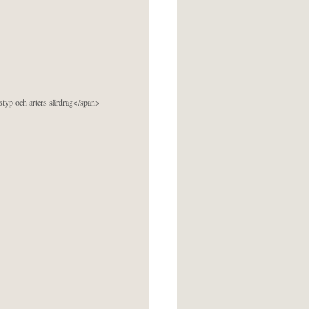
pstyp och arters särdrag</span>