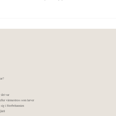
lar?
 det var
efter värmestress som larver
sig i Storbritannien
äril