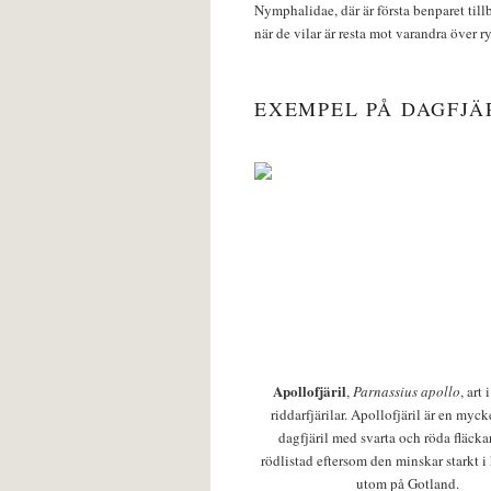
Nymphalidae, där är första benparet till
när de vilar är resta mot varandra över r
EXEMPEL PÅ DAGFJÄ
Apollofjäril
,
Parnassius apollo
, art
riddarfjärilar. Apollofjäril är en mycke
dagfjäril med svarta och röda fläcka
rödlistad eftersom den minskar starkt i
utom på Gotland.