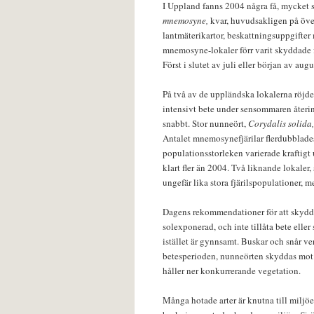
I Uppland fanns 2004 några få, mycket
mnemosyne,
kvar, huvudsakligen på öve
lantmäterikartor, beskattningsuppgifter
mnemosyne-lokaler förr varit skyddade f
Först i slutet av juli eller början av aug
På två av de uppländska lokalerna röjdes
intensivt bete under sensommaren återin
snabbt. Stor nunneört,
Corydalis solida
Antalet mnemosynefjärilar flerdubblade
populationsstorleken varierade kraftigt 
klart fler än 2004. Två liknande lokaler,
ungefär lika stora fjärilspopulationer, me
Dagens rekommendationer för att skydd
solexponerad, och inte tillåta bete eller 
istället är gynnsamt. Buskar och snår ve
betesperioden, nunneörten skyddas mot 
håller ner konkurrerande vegetation.
Många hotade arter är knutna till miljö