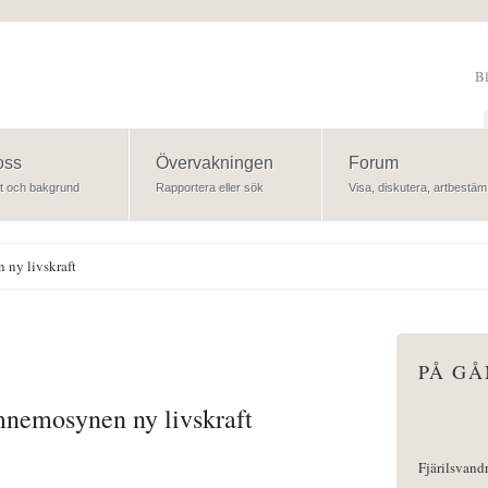
B
Sök
oss
Övervakningen
Forum
t och bakgrund
Rapportera eller sök
Visa, diskutera, artbestäm
ny livskraft
PÅ G
nemosynen ny livskraft
Fjärilsvand