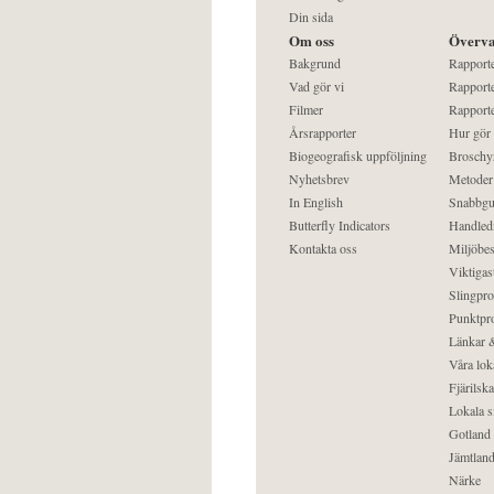
Din sida
Om oss
Överva
Bakgrund
Rapport
Vad gör vi
Rapporte
Filmer
Rapporte
Årsrapporter
Hur gör
Biogeografisk uppföljning
Broschy
Nyhetsbrev
Metoder
In English
Snabbgu
Butterfly Indicators
Handled
Kontakta oss
Miljöbes
Viktigast
Slingpro
Punktpro
Länkar &
Våra lok
Fjärilska
Lokala s
Gotland
Jämtlan
Närke