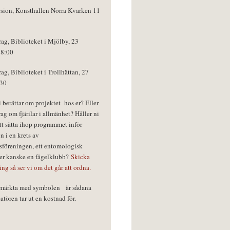
rsion, Konsthallen Norra Kvarken 11
rag, Biblioteket i Mjölby, 23
18:00
rag, Biblioteket i Trollhättan, 27
:30
vi berättar om projektet hos er? Eller
rag om fjärilar i allmänhet? Håller ni
tt sätta ihop programmet inför
n i en krets av
föreningen, ett entomologisk
ler kanske en fågelklubb?
Skicka
ring så ser vi om det går att ordna.
r märkta med symbolen
är sådana
tören tar ut en kostnad för.