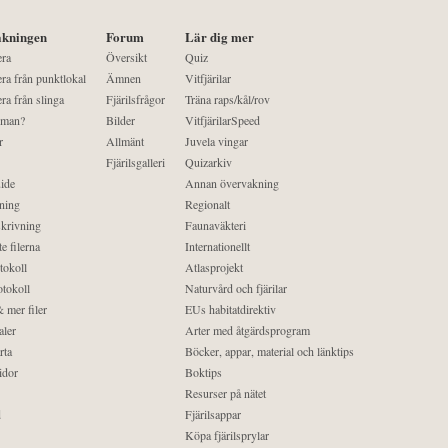
kningen
Forum
Lär dig mer
era
Översikt
Quiz
ra från punktlokal
Ämnen
Vitfjärilar
ra från slinga
Fjärilsfrågor
Träna raps/kål/rov
 man?
Bilder
VitfjärilarSpeed
r
Allmänt
Juvela vingar
Fjärilsgalleri
Quizarkiv
ide
Annan övervakning
ning
Regionalt
krivning
Faunaväkteri
e filerna
Internationellt
tokoll
Atlasprojekt
tokoll
Naturvård och fjärilar
 mer filer
EUs habitatdirektiv
aler
Arter med åtgärdsprogram
rta
Böcker, appar, material och länktips
idor
Boktips
Resurser på nätet
d
Fjärilsappar
Köpa fjärilsprylar