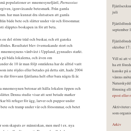
 små populationer av mnemosynefjäril,
Parnassius
Fjärilsexku
rgiven, igenväxande betesmark. Från gamla
juli
 mm. har man kunnat dra slutsatsen att gamla
rån både bete och slåtter under vår och försommar.
Fjärilsföred
usti släpptes boskapen in för att beta.
september 
 en del större träd och buskar, och ett ganska
Fjärilsföred
fördes. Resultatet blev överraskande stort och
oktober 17
,
mnemosynens värdväxt i Uppland, gynnades starkt.
s på båda lokalerna, och även om
Vill ni att 
under de 10 år man följt områdena har de alltid varit
ha ett föred
 som inte röjdes eller betades på detta sätt, hade 2004
kanske på a
n där försvann fjärilarna helt efter bara några få år.
vårens möte
Naturskydds
a mnemosynen betonar att hålla lokalen öppen och
förening el
slåtter. Denna studie visar att sent betade marker
epost eller 
rkar bli refuger för ägg, larver och puppor under
bete och tramp under vår och försommar, och betet
Aktivitete
som organisa
Arkiv
er som skapats av människan, men med t ex. nya