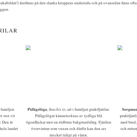
bakabildat!) återfinns på den slanka kroppens undersida och på ovansidan finns ofta 
yggen.
RILAR
Påfågelöga
Sorgman
 i familjen
,
Inachis io
, art i familjen praktfjärilar.
t stor vit
Påfågelögat kännetecknas av tydliga blå
praktfjäri
r. Den är
ögonfläckar mot en rödbrun bakgrundsfärg. Fjärilen
med bred,
 hela landet
övervintrar som vuxen och därför kan den ses
och rutten
mycket tidigt på våren.