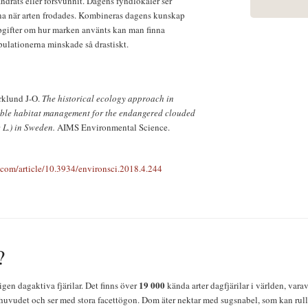
ndrats eller försvunnit. Dagens fyndlokaler ser
rna när arten frodades. Kombineras dagens kunskap
ppgifter om hur marken använts kan man finna
opulationerna minskade så drastiskt.
rklund J-O.
The historical ecology approach in
table habitat management for the endangered clouded
 L.) in Sweden.
AIMS Environmental Science.
.com/article/10.3934/environsci.2018.4.244
?
19 000
igen dagaktiva fjärilar. Det finns över
kända arter dagfjärilar i världen, vara
huvudet och ser med stora facettögon. Dom äter nektar med sugsnabel, som kan rulla