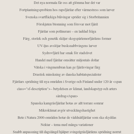
Det nya normala får oss att glömma hur det var
Fortplantningsproblem hos rapsfjärilar efter värmestress som larver
Svenska svartfläckiga blåvingar sprider sig i Storbritannien
Förskjuten blomning som försvar mot fjäril
Fjärilar som pollinerare – en laddad fråga
Färg, storlek och genetik skiljer skogspärlemorfjärilens former
UV-ljus avslöjar busksnabbvingens larver
Sydrovfjäril har smak för stadslivet
Handel med fjärilar omsätter miljontals dollar
Vätska i vingmembran kan ge fjärilsvingar färg
Drastisk minskning av danska habitatspecialister
Fjärilars spridning till nya områden i Sverige och Finland under 120 år <span
class="sf-description">– betydelsen av klimat, landskapstyp och arters
särdrag</span>
Spanska kamgräsfjärilar hotas av allt torrare somrar
Mikroklimat avgör utvecklingshastighet
Bete i Natura 2000-områden hotar de väddnätfjärilar som ska skyddas
Nektar – tema med många variationer
Snabb anpassning till dagslängd hjälper svingelgräsfjärilens spridning norrut