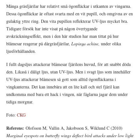
Många gräsfjärilar har relativt små ögonfläckar i utkanten av vingarna.
Dessa ögonfläckar är oftast svarta med en vit pupill, och omgivna av en
gulaktig yttre ring. Den vita pupillen reflekterar UV-ljus mycket bra.
Tidigare försök har inte visat på någon övertygande
avskräckningseffekt, men i den här studien har man tittat på hur
blåmesar reagerar på dårgräsfjärilar,
Lopinga achine,
under olika
ljusförhållanden.
I fullt dagsljus attackerar blåmesar fjärilens huvud, för att snabbt döda
den. Likaså i dåligt ljus, utan UV-ljus. Men i svagt ljus som innehåller
UV-ljus attackerar blåmesen så gott som alltid ögonfläckarna i
vingkanterna. Det kan innebära att en lite kall och stel fjäril kan
undkomma med bara ett hack i vingen, när fåglarna jagar dem under
tidiga morgnar.
Foto:
CKG
Referens:
Olofsson M, Vallin A, Jakobsson S, Wiklund C (2010)
Marginal eyespots on butterfly wings deflect bird attacks under low light