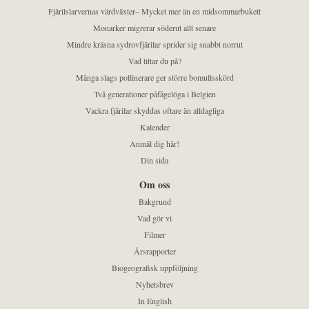
Fjärilslarvernas värdväxter– Mycket mer än en midsommarbukett
Monarker migrerar söderut allt senare
Mindre kräsna sydrovfjärilar sprider sig snabbt norrut
Vad tittar du på?
Många slags pollinerare ger större bomullsskörd
Två generationer påfågelöga i Belgien
Vackra fjärilar skyddas oftare än alldagliga
Kalender
Anmäl dig här!
Din sida
Om oss
Bakgrund
Vad gör vi
Filmer
Årsrapporter
Biogeografisk uppföljning
Nyhetsbrev
In English