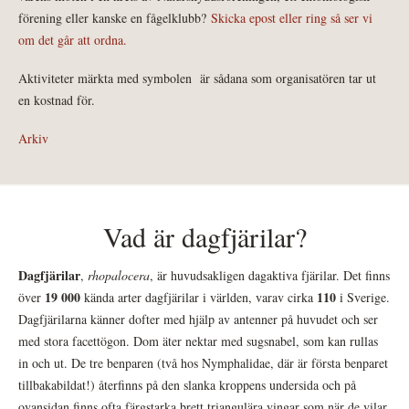
förening eller kanske en fågelklubb?
Skicka epost eller ring så ser vi
om det går att ordna.
Aktiviteter märkta med symbolen
är sådana som organisatören tar ut
en kostnad för.
Arkiv
Vad är dagfjärilar?
Dagfjärilar
,
rhopalocera
, är huvudsakligen dagaktiva fjärilar. Det finns
19 000
110
över
kända arter dagfjärilar i världen, varav cirka
i Sverige.
Dagfjärilarna känner dofter med hjälp av antenner på huvudet och ser
med stora facettögon. Dom äter nektar med sugsnabel, som kan rullas
in och ut. De tre benparen (två hos Nymphalidae, där är första benparet
tillbakabildat!) återfinns på den slanka kroppens undersida och på
ovansidan finns ofta färgstarka brett triangulära vingar som när de vilar