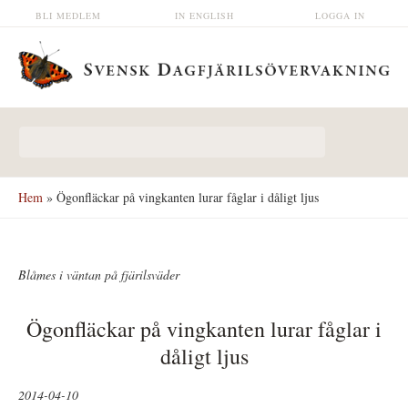
Hoppa till huvudinnehåll
BLI MEDLEM
IN ENGLISH
LOGGA IN
Sökformulär
Hem
» Ögonfläckar på vingkanten lurar fåglar i dåligt ljus
Blåmes i väntan på fjärilsväder
Ögonfläckar på vingkanten lurar fåglar i
dåligt ljus
2014-04-10