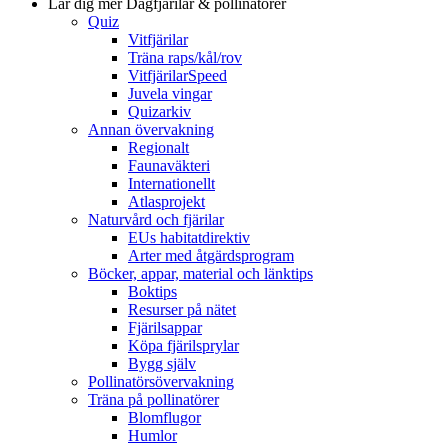
Lär dig mer
Dagfjärilar & pollinatörer
Quiz
Vitfjärilar
Träna raps/kål/rov
VitfjärilarSpeed
Juvela vingar
Quizarkiv
Annan övervakning
Regionalt
Faunaväkteri
Internationellt
Atlasprojekt
Naturvård och fjärilar
EUs habitatdirektiv
Arter med åtgärdsprogram
Böcker, appar, material och länktips
Boktips
Resurser på nätet
Fjärilsappar
Köpa fjärilsprylar
Bygg själv
Pollinatörsövervakning
Träna på pollinatörer
Blomflugor
Humlor