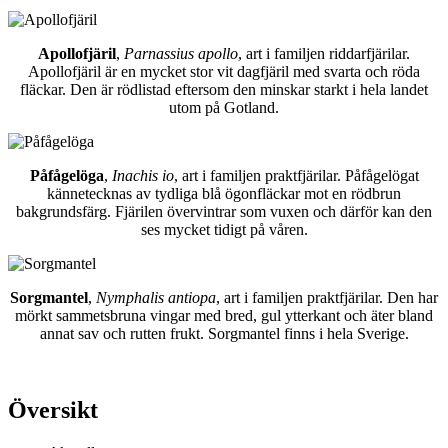
Apollofjäril
,
Parnassius apollo
, art i familjen riddarfjärilar.
Apollofjäril är en mycket stor vit dagfjäril med svarta och röda
fläckar. Den är rödlistad eftersom den minskar starkt i hela landet
utom på Gotland.
Påfågelöga
,
Inachis io
, art i familjen praktfjärilar. Påfågelögat
kännetecknas av tydliga blå ögonfläckar mot en rödbrun
bakgrundsfärg. Fjärilen övervintrar som vuxen och därför kan den
ses mycket tidigt på våren.
Sorgmantel
,
Nymphalis antiopa
, art i familjen praktfjärilar. Den har
mörkt sammetsbruna vingar med bred, gul ytterkant och äter bland
annat sav och rutten frukt. Sorgmantel finns i hela Sverige.
Översikt