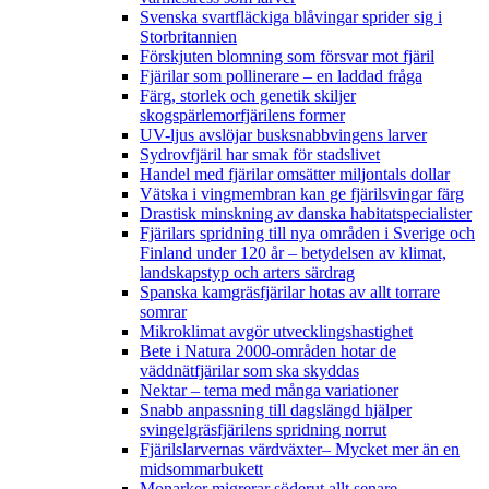
Svenska svartfläckiga blåvingar sprider sig i
Storbritannien
Förskjuten blomning som försvar mot fjäril
Fjärilar som pollinerare – en laddad fråga
Färg, storlek och genetik skiljer
skogspärlemorfjärilens former
UV-ljus avslöjar busksnabbvingens larver
Sydrovfjäril har smak för stadslivet
Handel med fjärilar omsätter miljontals dollar
Vätska i vingmembran kan ge fjärilsvingar färg
Drastisk minskning av danska habitatspecialister
Fjärilars spridning till nya områden i Sverige och
Finland under 120 år
– betydelsen av klimat,
landskapstyp och arters särdrag
Spanska kamgräsfjärilar hotas av allt torrare
somrar
Mikroklimat avgör utvecklingshastighet
Bete i Natura 2000-områden hotar de
väddnätfjärilar som ska skyddas
Nektar – tema med många variationer
Snabb anpassning till dagslängd hjälper
svingelgräsfjärilens spridning norrut
Fjärilslarvernas värdväxter– Mycket mer än en
midsommarbukett
Monarker migrerar söderut allt senare