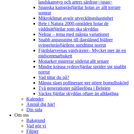
landskapstyp och arters särdrag</span>
Spanska kamgräsfjärilar hotas av allt torrare
somrar
Mikroklimat avgör utvecklingshastighet
Bete i Natura 2000-områden hotar de
väddnätfjärilar som ska skyddas
Nektar – tema med många variationer
Snabb anpassning till dagslängd hjälper
svingelgräsfjärilens spridning norrut
Fjärilslarvernas värdväxter– Mycket mer än en
midsommarbukett
Monarker migrerar söderut allt senare
Mindre kräsna sydrovfjärilar sprider sig snabbt
norrut
Vad tittar du på?
Många slags pollinerare ger större bomullsskörd
Två generationer påfågelöga i Belgien
Vackra fjärilar skyddas oftare än alldagliga
Kalender
Anmäl dig här!
Din sida
Om oss
Bakgrund
Vad gör vi
Filmer