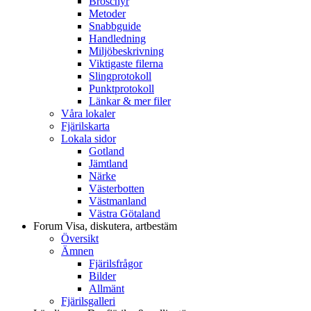
Broschyr
Metoder
Snabbguide
Handledning
Miljöbeskrivning
Viktigaste filerna
Slingprotokoll
Punktprotokoll
Länkar & mer filer
Våra lokaler
Fjärilskarta
Lokala sidor
Gotland
Jämtland
Närke
Västerbotten
Västmanland
Västra Götaland
Forum
Visa, diskutera, artbestäm
Översikt
Ämnen
Fjärilsfrågor
Bilder
Allmänt
Fjärilsgalleri