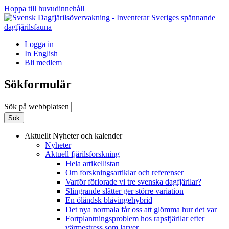
Hoppa till huvudinnehåll
Logga in
In English
Bli medlem
Sökformulär
Sök på webbplatsen
Aktuellt
Nyheter och kalender
Nyheter
Aktuell fjärilsforskning
Hela artikellistan
Om forskningsartiklar och referenser
Varför förlorade vi tre svenska dagfjärilar?
Slingrande slåtter ger större variation
En öländsk blåvingehybrid
Det nya normala får oss att glömma hur det var
Fortplantningsproblem hos rapsfjärilar efter
värmestress som larver