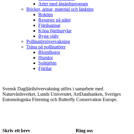
Arter med åtgärdsprogram
Böcker, appar, material och länktips
Boktips
Resurser på nätet
Fjärilsappar
Köpa fjärilsprylar
Bygg själv
Pollinatörsövervakning
Träna på pollinatörer
Blomflugor
Humlor
Solitärbin
Fjärilar
Svensk Dagfjärilsövervakning utförs i samarbete med
Naturvårdsverket, Lunds Universitet, ArtDatabanken, Sveriges
Entomologiska Förening och Butterfly Conservation Europe.
Skriv ett brev
Ring oss