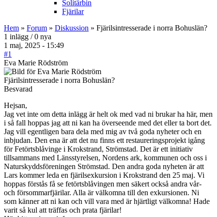
Solitärbin
Fjärilar
Hem
»
Forum
»
Diskussion
» Fjärilsintresserade i norra Bohuslän?
1 inlägg / 0 nya
1 maj, 2025 - 15:49
#1
Eva Marie Rödström
Fjärilsintresserade i norra Bohuslän?
Besvarad
Hejsan,
Jag vet inte om detta inlägg är helt ok med vad ni brukar ha här, men
i så fall hoppas jag att ni kan ha överseende med det eller ta bort det.
Jag vill egentligen bara dela med mig av två goda nyheter och en
inbjudan. Den ena är att det nu finns ett restaureringsprojekt igång
för Fetörtsblåvinge i Krokstrand, Strömstad. Det är ett initiativ
tillsammans med Länsstyrelsen, Nordens ark, kommunen och oss i
Naturskyddsföreningen Strömstad. Den andra goda nyheten är att
Lars kommer leda en fjärilsexkursion i Krokstrand den 25 maj. Vi
hoppas förstås få se fetörtsblåvingen men säkert också andra vår-
och försommarfjärilar. Alla är välkomna till den exkursionen. Ni
som känner att ni kan och vill vara med är hjärtligt välkomna! Hade
varit så kul att träffas och prata fjärilar!