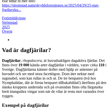
Här hittar ni mer info:
https://stromstad.naturskyddsforeningen.se/2025/04/29/25-maj-
fjarilsexku...
Fetörtsblåvinge
Strömstad
2025
Överst
Vad är dagfjärilar?
Dagfjärilar
,
rhopalocera
, är huvudsakligen dagaktiva fjärilar. Det
finns över
19 000
kända arter dagfjärilar i världen, varav cirka
110
i
Sverige. Dagfjärilarna känner dofter med hjälp av antenner på
huvudet och ser med stora facettögon. Dom äter nektar med
sugsnabel, som kan rullas in och ut. De tre benparen (två hos
Nymphalidae, där är första benparet tillbakabildat!) återfinns på den
slanka kroppens undersida och på ovansidan finns ofta färgstarka
brett triangulära vingar som när de vilar är resta mot varandra över
ryggen.
Exempel på dagfjärilar