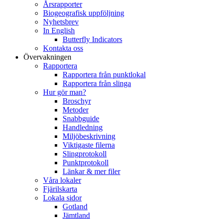
Årsrapporter
Biogeografisk uppföljning
Nyhetsbrev
In English
Butterfly Indicators
Kontakta oss
Övervakningen
Rapportera
Rapportera från punktlokal
Rapportera från slinga
Hur gör man?
Broschyr
Metoder
Snabbguide
Handledning
Miljöbeskrivning
Viktigaste filerna
Slingprotokoll
Punktprotokoll
Länkar & mer filer
Våra lokaler
Fjärilskarta
Lokala sidor
Gotland
Jämtland