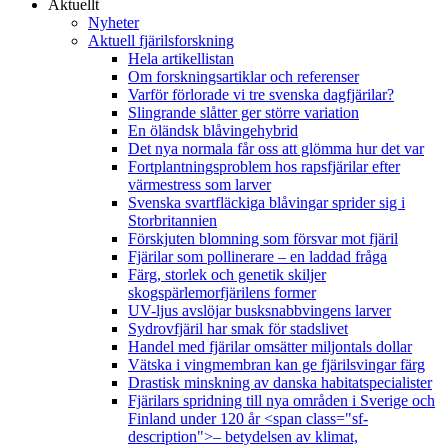
Aktuellt
Nyheter
Aktuell fjärilsforskning
Hela artikellistan
Om forskningsartiklar och referenser
Varför förlorade vi tre svenska dagfjärilar?
Slingrande slåtter ger större variation
En öländsk blåvingehybrid
Det nya normala får oss att glömma hur det var
Fortplantningsproblem hos rapsfjärilar efter
värmestress som larver
Svenska svartfläckiga blåvingar sprider sig i
Storbritannien
Förskjuten blomning som försvar mot fjäril
Fjärilar som pollinerare – en laddad fråga
Färg, storlek och genetik skiljer
skogspärlemorfjärilens former
UV-ljus avslöjar busksnabbvingens larver
Sydrovfjäril har smak för stadslivet
Handel med fjärilar omsätter miljontals dollar
Vätska i vingmembran kan ge fjärilsvingar färg
Drastisk minskning av danska habitatspecialister
Fjärilars spridning till nya områden i Sverige och
Finland under 120 år <span class="sf-
description">– betydelsen av klimat,