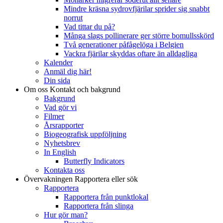
Mindre kräsna sydrovfjärilar sprider sig snabbt
norrut
Vad tittar du på?
Många slags pollinerare ger större bomullsskörd
Två generationer påfågelöga i Belgien
Vackra fjärilar skyddas oftare än alldagliga
Kalender
Anmäl dig här!
Din sida
Om oss
Kontakt och bakgrund
Bakgrund
Vad gör vi
Filmer
Årsrapporter
Biogeografisk uppföljning
Nyhetsbrev
In English
Butterfly Indicators
Kontakta oss
Övervakningen
Rapportera eller sök
Rapportera
Rapportera från punktlokal
Rapportera från slinga
Hur gör man?