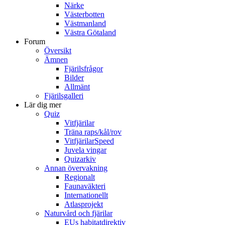
Närke
Västerbotten
Västmanland
Västra Götaland
Forum
Översikt
Ämnen
Fjärilsfrågor
Bilder
Allmänt
Fjärilsgalleri
Lär dig mer
Quiz
Vitfjärilar
Träna raps/kål/rov
VitfjärilarSpeed
Juvela vingar
Quizarkiv
Annan övervakning
Regionalt
Faunaväkteri
Internationellt
Atlasprojekt
Naturvård och fjärilar
EUs habitatdirektiv