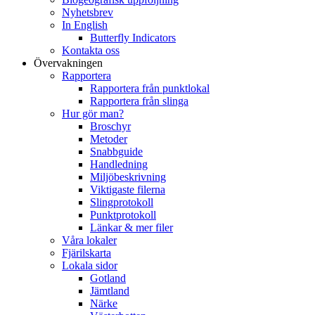
Nyhetsbrev
In English
Butterfly Indicators
Kontakta oss
Övervakningen
Rapportera
Rapportera från punktlokal
Rapportera från slinga
Hur gör man?
Broschyr
Metoder
Snabbguide
Handledning
Miljöbeskrivning
Viktigaste filerna
Slingprotokoll
Punktprotokoll
Länkar & mer filer
Våra lokaler
Fjärilskarta
Lokala sidor
Gotland
Jämtland
Närke