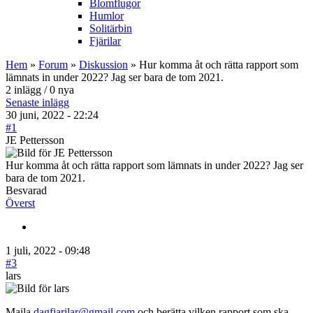
Blomflugor
Humlor
Solitärbin
Fjärilar
Hem
»
Forum
»
Diskussion
» Hur komma åt och rätta rapport som
lämnats in under 2022? Jag ser bara de tom 2021.
2 inlägg / 0 nya
Senaste inlägg
30 juni, 2022 - 22:24
#1
JE Pettersson
Hur komma åt och rätta rapport som lämnats in under 2022? Jag ser
bara de tom 2021.
Besvarad
Överst
1 juli, 2022 - 09:48
#3
lars
Maila
dagfjarilar@gmail.com
och berätta vilken rapport som ska