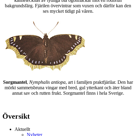
kännetecknas av tydliga blå ögonfläckar mot en rödbrun
bakgrundsfärg. Fjärilen övervintrar som vuxen och därför kan den
ses mycket tidigt på våren.
Sorgmantel
,
Nymphalis antiopa
, art i familjen praktfjärilar. Den har
mörkt sammetsbruna vingar med bred, gul ytterkant och äter bland
annat sav och rutten frukt. Sorgmantel finns i hela Sverige.
Översikt
Aktuellt
Nyheter