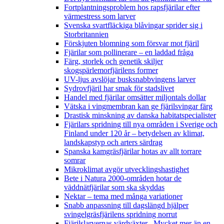
Fortplantningsproblem hos rapsfjärilar efter
värmestress som larver
Svenska svartfläckiga blåvingar sprider sig i
Storbritannien
Förskjuten blomning som försvar mot fjäril
Fjärilar som pollinerare – en laddad fråga
Färg, storlek och genetik skiljer
skogspärlemorfjärilens former
UV-ljus avslöjar busksnabbvingens larver
Sydrovfjäril har smak för stadslivet
Handel med fjärilar omsätter miljontals dollar
Vätska i vingmembran kan ge fjärilsvingar färg
Drastisk minskning av danska habitatspecialister
Fjärilars spridning till nya områden i Sverige och
Finland under 120 år
– betydelsen av klimat,
landskapstyp och arters särdrag
Spanska kamgräsfjärilar hotas av allt torrare
somrar
Mikroklimat avgör utvecklingshastighet
Bete i Natura 2000-områden hotar de
väddnätfjärilar som ska skyddas
Nektar – tema med många variationer
Snabb anpassning till dagslängd hjälper
svingelgräsfjärilens spridning norrut
Fjärilslarvernas värdväxter– Mycket mer än en