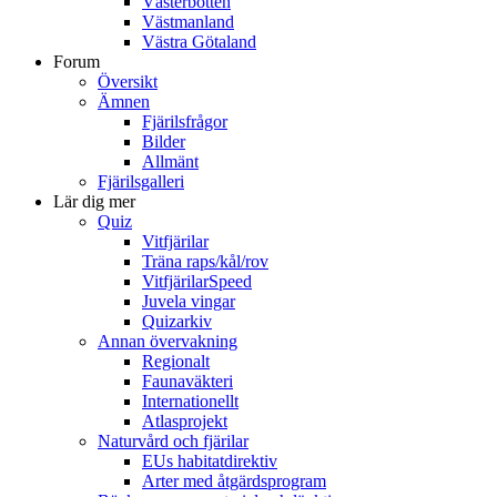
Västerbotten
Västmanland
Västra Götaland
Forum
Översikt
Ämnen
Fjärilsfrågor
Bilder
Allmänt
Fjärilsgalleri
Lär dig mer
Quiz
Vitfjärilar
Träna raps/kål/rov
VitfjärilarSpeed
Juvela vingar
Quizarkiv
Annan övervakning
Regionalt
Faunaväkteri
Internationellt
Atlasprojekt
Naturvård och fjärilar
EUs habitatdirektiv
Arter med åtgärdsprogram