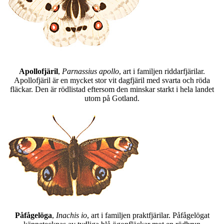
Apollofjäril
,
Parnassius apollo
, art i familjen riddarfjärilar.
Apollofjäril är en mycket stor vit dagfjäril med svarta och röda
fläckar. Den är rödlistad eftersom den minskar starkt i hela landet
utom på Gotland.
Påfågelöga
,
Inachis io
, art i familjen praktfjärilar. Påfågelögat