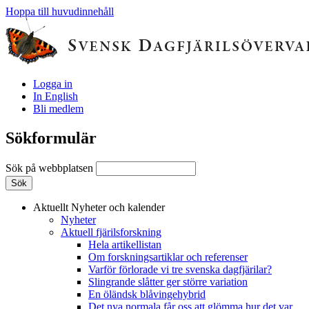
Hoppa till huvudinnehåll
Logga in
In English
Bli medlem
Sökformulär
Sök på webbplatsen
Aktuellt
Nyheter och kalender
Nyheter
Aktuell fjärilsforskning
Hela artikellistan
Om forskningsartiklar och referenser
Varför förlorade vi tre svenska dagfjärilar?
Slingrande slåtter ger större variation
En öländsk blåvingehybrid
Det nya normala får oss att glömma hur det var