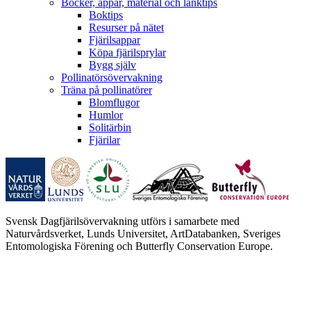
Böcker, appar, material och länktips
Boktips
Resurser på nätet
Fjärilsappar
Köpa fjärilsprylar
Bygg själv
Pollinatörsövervakning
Träna på pollinatörer
Blomflugor
Humlor
Solitärbin
Fjärilar
Svensk Dagfjärilsövervakning utförs i samarbete med
Naturvårdsverket, Lunds Universitet, ArtDatabanken, Sveriges
Entomologiska Förening och Butterfly Conservation Europe.