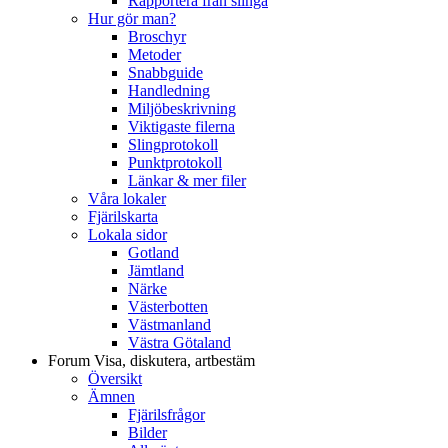
Rapportera från slinga
Hur gör man?
Broschyr
Metoder
Snabbguide
Handledning
Miljöbeskrivning
Viktigaste filerna
Slingprotokoll
Punktprotokoll
Länkar & mer filer
Våra lokaler
Fjärilskarta
Lokala sidor
Gotland
Jämtland
Närke
Västerbotten
Västmanland
Västra Götaland
Forum
Visa, diskutera, artbestäm
Översikt
Ämnen
Fjärilsfrågor
Bilder