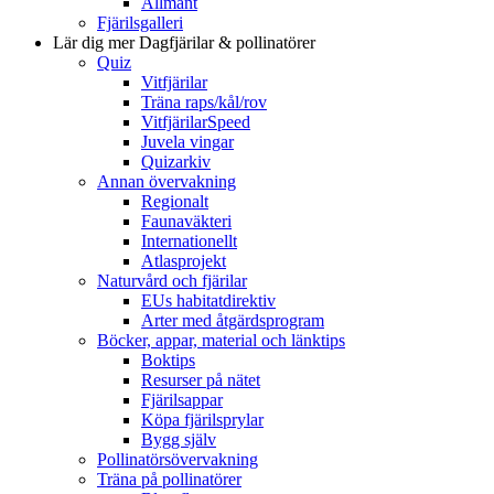
Allmänt
Fjärilsgalleri
Lär dig mer
Dagfjärilar & pollinatörer
Quiz
Vitfjärilar
Träna raps/kål/rov
VitfjärilarSpeed
Juvela vingar
Quizarkiv
Annan övervakning
Regionalt
Faunaväkteri
Internationellt
Atlasprojekt
Naturvård och fjärilar
EUs habitatdirektiv
Arter med åtgärdsprogram
Böcker, appar, material och länktips
Boktips
Resurser på nätet
Fjärilsappar
Köpa fjärilsprylar
Bygg själv
Pollinatörsövervakning
Träna på pollinatörer