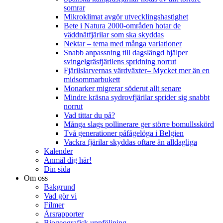
somrar
Mikroklimat avgör utvecklingshastighet
Bete i Natura 2000-områden hotar de
väddnätfjärilar som ska skyddas
Nektar – tema med många variationer
Snabb anpassning till dagslängd hjälper
svingelgräsfjärilens spridning norrut
Fjärilslarvernas värdväxter– Mycket mer än en
midsommarbukett
Monarker migrerar söderut allt senare
Mindre kräsna sydrovfjärilar sprider sig snabbt
norrut
Vad tittar du på?
Många slags pollinerare ger större bomullsskörd
Två generationer påfågelöga i Belgien
Vackra fjärilar skyddas oftare än alldagliga
Kalender
Anmäl dig här!
Din sida
Om oss
Bakgrund
Vad gör vi
Filmer
Årsrapporter
Biogeografisk uppföljning