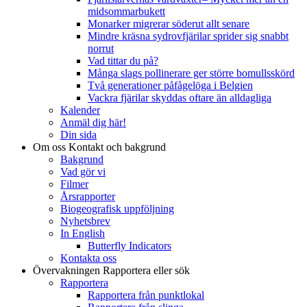
midsommarbukett
Monarker migrerar söderut allt senare
Mindre kräsna sydrovfjärilar sprider sig snabbt
norrut
Vad tittar du på?
Många slags pollinerare ger större bomullsskörd
Två generationer påfågelöga i Belgien
Vackra fjärilar skyddas oftare än alldagliga
Kalender
Anmäl dig här!
Din sida
Om oss
Kontakt och bakgrund
Bakgrund
Vad gör vi
Filmer
Årsrapporter
Biogeografisk uppföljning
Nyhetsbrev
In English
Butterfly Indicators
Kontakta oss
Övervakningen
Rapportera eller sök
Rapportera
Rapportera från punktlokal