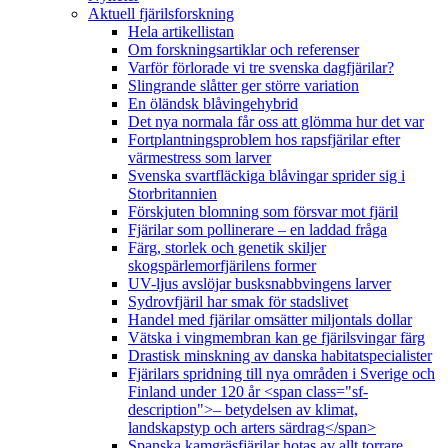
Aktuell fjärilsforskning
Hela artikellistan
Om forskningsartiklar och referenser
Varför förlorade vi tre svenska dagfjärilar?
Slingrande slåtter ger större variation
En öländsk blåvingehybrid
Det nya normala får oss att glömma hur det var
Fortplantningsproblem hos rapsfjärilar efter
värmestress som larver
Svenska svartfläckiga blåvingar sprider sig i
Storbritannien
Förskjuten blomning som försvar mot fjäril
Fjärilar som pollinerare – en laddad fråga
Färg, storlek och genetik skiljer
skogspärlemorfjärilens former
UV-ljus avslöjar busksnabbvingens larver
Sydrovfjäril har smak för stadslivet
Handel med fjärilar omsätter miljontals dollar
Vätska i vingmembran kan ge fjärilsvingar färg
Drastisk minskning av danska habitatspecialister
Fjärilars spridning till nya områden i Sverige och
Finland under 120 år <span class="sf-
description">– betydelsen av klimat,
landskapstyp och arters särdrag</span>
Spanska kamgräsfjärilar hotas av allt torrare