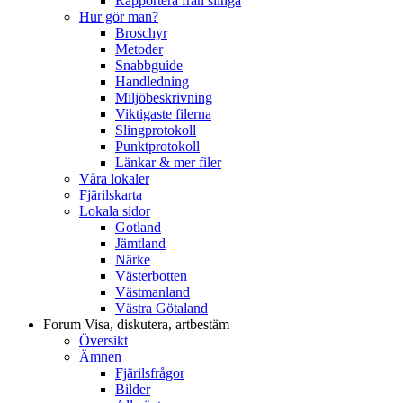
Rapportera från slinga
Hur gör man?
Broschyr
Metoder
Snabbguide
Handledning
Miljöbeskrivning
Viktigaste filerna
Slingprotokoll
Punktprotokoll
Länkar & mer filer
Våra lokaler
Fjärilskarta
Lokala sidor
Gotland
Jämtland
Närke
Västerbotten
Västmanland
Västra Götaland
Forum
Visa, diskutera, artbestäm
Översikt
Ämnen
Fjärilsfrågor
Bilder