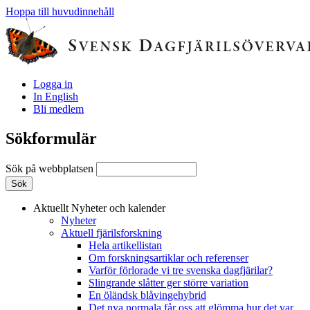
Hoppa till huvudinnehåll
Logga in
In English
Bli medlem
Sökformulär
Sök på webbplatsen
Aktuellt
Nyheter och kalender
Nyheter
Aktuell fjärilsforskning
Hela artikellistan
Om forskningsartiklar och referenser
Varför förlorade vi tre svenska dagfjärilar?
Slingrande slåtter ger större variation
En öländsk blåvingehybrid
Det nya normala får oss att glömma hur det var