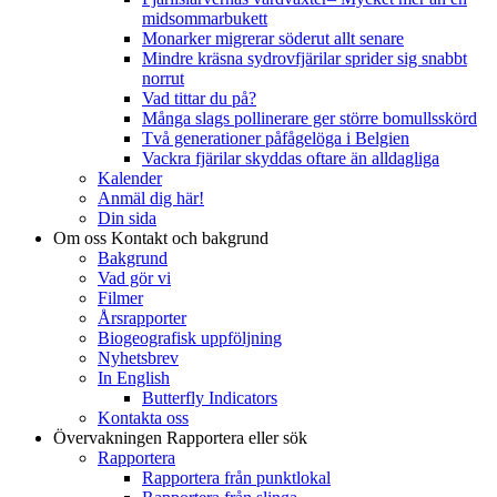
midsommarbukett
Monarker migrerar söderut allt senare
Mindre kräsna sydrovfjärilar sprider sig snabbt
norrut
Vad tittar du på?
Många slags pollinerare ger större bomullsskörd
Två generationer påfågelöga i Belgien
Vackra fjärilar skyddas oftare än alldagliga
Kalender
Anmäl dig här!
Din sida
Om oss
Kontakt och bakgrund
Bakgrund
Vad gör vi
Filmer
Årsrapporter
Biogeografisk uppföljning
Nyhetsbrev
In English
Butterfly Indicators
Kontakta oss
Övervakningen
Rapportera eller sök
Rapportera
Rapportera från punktlokal