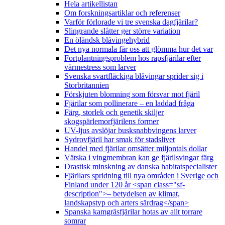
Hela artikellistan
Om forskningsartiklar och referenser
Varför förlorade vi tre svenska dagfjärilar?
Slingrande slåtter ger större variation
En öländsk blåvingehybrid
Det nya normala får oss att glömma hur det var
Fortplantningsproblem hos rapsfjärilar efter
värmestress som larver
Svenska svartfläckiga blåvingar sprider sig i
Storbritannien
Förskjuten blomning som försvar mot fjäril
Fjärilar som pollinerare – en laddad fråga
Färg, storlek och genetik skiljer
skogspärlemorfjärilens former
UV-ljus avslöjar busksnabbvingens larver
Sydrovfjäril har smak för stadslivet
Handel med fjärilar omsätter miljontals dollar
Vätska i vingmembran kan ge fjärilsvingar färg
Drastisk minskning av danska habitatspecialister
Fjärilars spridning till nya områden i Sverige och
Finland under 120 år <span class="sf-
description">– betydelsen av klimat,
landskapstyp och arters särdrag</span>
Spanska kamgräsfjärilar hotas av allt torrare
somrar