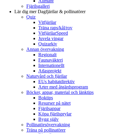
Allmänt
Fjärilsgalleri
Lär dig mer
Dagfjärilar & pollinatörer
Quiz
Vitfjärilar
Träna raps/kål/rov
VitfjärilarSpeed
Juvela vingar
Quizarkiv
Annan övervakning
Regionalt
Faunaväkteri
Internationellt
Atlasprojekt
Naturvård och fjärilar
EUs habitatdirektiv
Arter med åtgärdsprogram
Böcker, appar, material och länktips
Boktips
Resurser på nätet
Fjärilsappar
Köpa fjärilsprylar
Bygg själv
Pollinatörsövervakning
Träna på pollinatörer