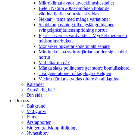
Mikroklimat avgör utvecklingshastighet
Bete i Natura 2000-områden hotar de
väddnätfjärilar som ska skyddas
Nektar – tema med många variationer
Snabb anpassning till dagslängd hjälper
svingelgräsfjärilens spridning norrut
Fjärilslarvernas värdväxter– Mycket mer än en
midsommarbukett
Monarker migrerar söderut allt senare
Mindre kräsna sydrovfjärilar sprider sig snabbt
norrut
Vad tittar du på?
Många slags pollinerare ger större bomullsskörd
Två generationer påfågelöga i Belgien
Vackra fjärilar skyddas oftare än alldagliga
Kalender
Anmäl dig här!
Din sida
Om oss
Bakgrund
Vad gör vi
Filmer
Årsrapporter
Biogeografisk uppföljning
Nyhetsbrev