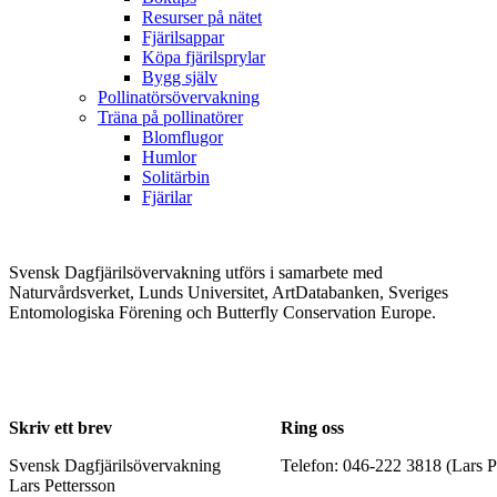
Resurser på nätet
Fjärilsappar
Köpa fjärilsprylar
Bygg själv
Pollinatörsövervakning
Träna på pollinatörer
Blomflugor
Humlor
Solitärbin
Fjärilar
Svensk Dagfjärilsövervakning utförs i samarbete med
Naturvårdsverket, Lunds Universitet, ArtDatabanken, Sveriges
Entomologiska Förening och Butterfly Conservation Europe.
Skriv ett brev
Ring oss
Svensk Dagfjärilsövervakning
Telefon: 046-222 3818 (Lars P
Lars Pettersson