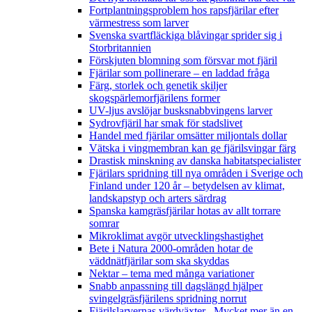
Fortplantningsproblem hos rapsfjärilar efter
värmestress som larver
Svenska svartfläckiga blåvingar sprider sig i
Storbritannien
Förskjuten blomning som försvar mot fjäril
Fjärilar som pollinerare – en laddad fråga
Färg, storlek och genetik skiljer
skogspärlemorfjärilens former
UV-ljus avslöjar busksnabbvingens larver
Sydrovfjäril har smak för stadslivet
Handel med fjärilar omsätter miljontals dollar
Vätska i vingmembran kan ge fjärilsvingar färg
Drastisk minskning av danska habitatspecialister
Fjärilars spridning till nya områden i Sverige och
Finland under 120 år
– betydelsen av klimat,
landskapstyp och arters särdrag
Spanska kamgräsfjärilar hotas av allt torrare
somrar
Mikroklimat avgör utvecklingshastighet
Bete i Natura 2000-områden hotar de
väddnätfjärilar som ska skyddas
Nektar – tema med många variationer
Snabb anpassning till dagslängd hjälper
svingelgräsfjärilens spridning norrut
Fjärilslarvernas värdväxter– Mycket mer än en