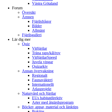
Västra Götaland
Forum
Översikt
Ämnen
Fjärilsfrågor
Bilder
Allmänt
Fjärilsgalleri
Lär dig mer
Quiz
Vitfjärilar
Träna raps/kål/rov
VitfjärilarSpeed
Juvela vingar
Quizarkiv
Annan övervakning
Regionalt
Faunaväkteri
Internationellt
Atlasprojekt
Naturvård och fjärilar
EUs habitatdirektiv
Arter med åtgärdsprogram
Böcker, appar, material och länktips
Boktips