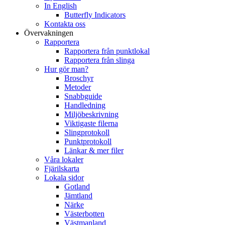
In English
Butterfly Indicators
Kontakta oss
Övervakningen
Rapportera
Rapportera från punktlokal
Rapportera från slinga
Hur gör man?
Broschyr
Metoder
Snabbguide
Handledning
Miljöbeskrivning
Viktigaste filerna
Slingprotokoll
Punktprotokoll
Länkar & mer filer
Våra lokaler
Fjärilskarta
Lokala sidor
Gotland
Jämtland
Närke
Västerbotten
Västmanland