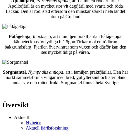
Apollofjäril
,
Parnassius apollo
, art i familjen riddarfjärilar.
Apollofjäril är en mycket stor vit dagfjäril med svarta och röda
fläckar. Den är rödlistad eftersom den minskar starkt i hela landet
utom på Gotland.
Påfågelöga
,
Inachis io
, art i familjen praktfjärilar. Påfågelögat
kännetecknas av tydliga blå ögonfläckar mot en rödbrun
bakgrundsfärg. Fjärilen övervintrar som vuxen och därför kan den
ses mycket tidigt på våren.
Sorgmantel
,
Nymphalis antiopa
, art i familjen praktfjärilar. Den har
mörkt sammetsbruna vingar med bred, gul ytterkant och äter bland
annat sav och rutten frukt. Sorgmantel finns i hela Sverige.
Översikt
Aktuellt
Nyheter
Aktuell fjärilsforskning