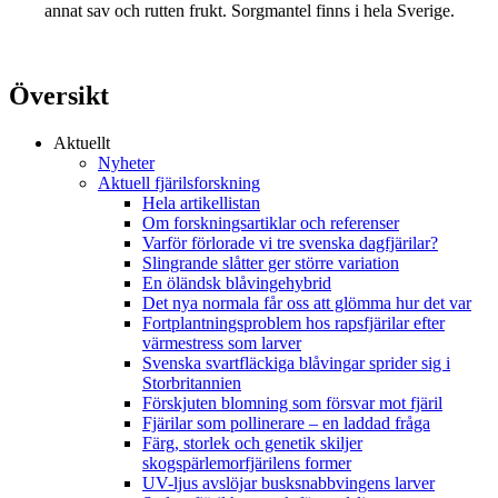
annat sav och rutten frukt. Sorgmantel finns i hela Sverige.
Översikt
Aktuellt
Nyheter
Aktuell fjärilsforskning
Hela artikellistan
Om forskningsartiklar och referenser
Varför förlorade vi tre svenska dagfjärilar?
Slingrande slåtter ger större variation
En öländsk blåvingehybrid
Det nya normala får oss att glömma hur det var
Fortplantningsproblem hos rapsfjärilar efter
värmestress som larver
Svenska svartfläckiga blåvingar sprider sig i
Storbritannien
Förskjuten blomning som försvar mot fjäril
Fjärilar som pollinerare – en laddad fråga
Färg, storlek och genetik skiljer
skogspärlemorfjärilens former
UV-ljus avslöjar busksnabbvingens larver