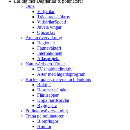
Lär dig mer
Dagfjärilar & pollinatörer
Quiz
Vitfjärilar
Träna raps/kål/rov
VitfjärilarSpeed
Juvela vingar
Quizarkiv
Annan övervakning
Regionalt
Faunaväkteri
Internationellt
Atlasprojekt
Naturvård och fjärilar
EUs habitatdirektiv
Arter med åtgärdsprogram
Böcker, appar, material och länktips
Boktips
Resurser på nätet
Fjärilsappar
Köpa fjärilsprylar
Bygg själv
Pollinatörsövervakning
Träna på pollinatörer
Blomflugor
Humlor