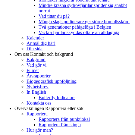
Mindre kräsna sydrovfjärilar sprider sig snabbt
norrut
Vad tittar du på?
Många slags pollinerare ger större bomullsskörd
Två generationer påfågelöga i Belgien
Vackra fjärilar skyddas oftare än alldagliga
Kalender
Anmäl dig här!
Din sida
Om oss
Kontakt och bakgrund
Bakgrund
Vad gör vi
Filmer
Årsrapporter
Biogeografisk uppföljning
Nyhetsbrev
In English
Butterfly Indicators
Kontakta oss
Övervakningen
Rapportera eller sök
Rapportera
Rapportera från punktlokal
Rapportera från slinga
Hur gör man?