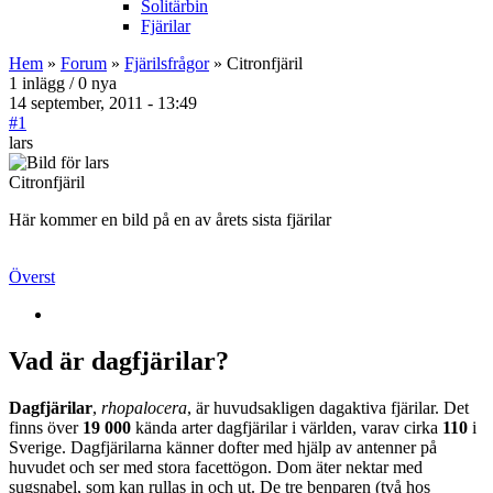
Solitärbin
Fjärilar
Hem
»
Forum
»
Fjärilsfrågor
» Citronfjäril
1 inlägg / 0 nya
14 september, 2011 - 13:49
#1
lars
Citronfjäril
Här kommer en bild på en av årets sista fjärilar
Överst
Vad är dagfjärilar?
Dagfjärilar
,
rhopalocera
, är huvudsakligen dagaktiva fjärilar. Det
finns över
19 000
kända arter dagfjärilar i världen, varav cirka
110
i
Sverige. Dagfjärilarna känner dofter med hjälp av antenner på
huvudet och ser med stora facettögon. Dom äter nektar med
sugsnabel, som kan rullas in och ut. De tre benparen (två hos