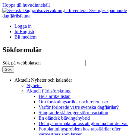
Hoppa till huvudinnehåll
Logga in
In English
Bli medlem
Sökformulär
Sök på webbplatsen
Aktuellt
Nyheter och kalender
Nyheter
Aktuell fjärilsforskning
Hela artikellistan
Om forskningsartiklar och referenser
Varför förlorade vi tre svenska dagfjärilar?
Slingrande slåtter ger större variation
En öländsk blåvingehybrid
Det nya normala får oss att glömma hur det var
Fortplantningsproblem hos rapsfjärilar efter
värmestress som larver