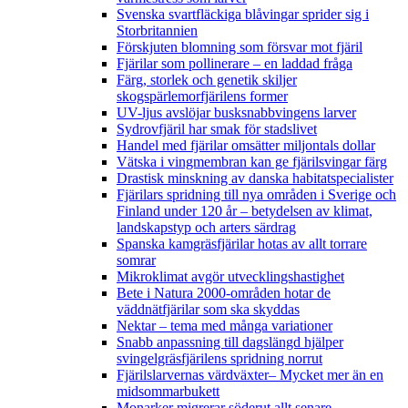
Svenska svartfläckiga blåvingar sprider sig i
Storbritannien
Förskjuten blomning som försvar mot fjäril
Fjärilar som pollinerare – en laddad fråga
Färg, storlek och genetik skiljer
skogspärlemorfjärilens former
UV-ljus avslöjar busksnabbvingens larver
Sydrovfjäril har smak för stadslivet
Handel med fjärilar omsätter miljontals dollar
Vätska i vingmembran kan ge fjärilsvingar färg
Drastisk minskning av danska habitatspecialister
Fjärilars spridning till nya områden i Sverige och
Finland under 120 år
– betydelsen av klimat,
landskapstyp och arters särdrag
Spanska kamgräsfjärilar hotas av allt torrare
somrar
Mikroklimat avgör utvecklingshastighet
Bete i Natura 2000-områden hotar de
väddnätfjärilar som ska skyddas
Nektar – tema med många variationer
Snabb anpassning till dagslängd hjälper
svingelgräsfjärilens spridning norrut
Fjärilslarvernas värdväxter– Mycket mer än en
midsommarbukett
Monarker migrerar söderut allt senare