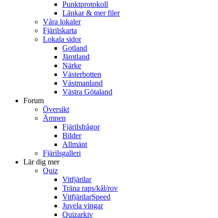
Punktprotokoll
Länkar & mer filer
Våra lokaler
Fjärilskarta
Lokala sidor
Gotland
Jämtland
Närke
Västerbotten
Västmanland
Västra Götaland
Forum
Översikt
Ämnen
Fjärilsfrågor
Bilder
Allmänt
Fjärilsgalleri
Lär dig mer
Quiz
Vitfjärilar
Träna raps/kål/rov
VitfjärilarSpeed
Juvela vingar
Quizarkiv