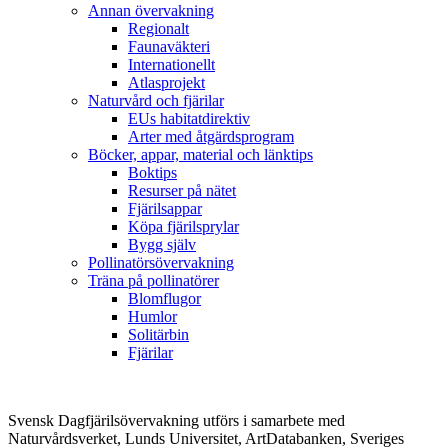
Annan övervakning
Regionalt
Faunaväkteri
Internationellt
Atlasprojekt
Naturvård och fjärilar
EUs habitatdirektiv
Arter med åtgärdsprogram
Böcker, appar, material och länktips
Boktips
Resurser på nätet
Fjärilsappar
Köpa fjärilsprylar
Bygg själv
Pollinatörsövervakning
Träna på pollinatörer
Blomflugor
Humlor
Solitärbin
Fjärilar
Svensk Dagfjärilsövervakning utförs i samarbete med
Naturvårdsverket, Lunds Universitet, ArtDatabanken, Sveriges