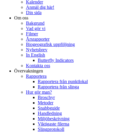
Kalender
Anmäl dig här!
Din sida
Om oss
Bakgrund
Vad gör vi
Filmer
Årsrapporter
Biogeografisk uppföljning
Nyhetsbrev
In English
Butterfly Indicators
Kontakta oss
Övervakningen
Rapportera
Rapportera från punktlokal
Rapportera från slinga
Hur gör man?
Broschyr
Metoder
Snabbguide
Handledning
Miljöbeskrivning
Viktigaste filerna
Slingprotokoll