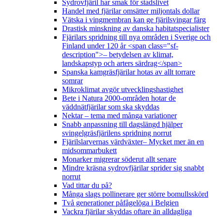
Sydrovfjäril har smak för stadslivet
Handel med fjärilar omsätter miljontals dollar
Vätska i vingmembran kan ge fjärilsvingar färg
Drastisk minskning av danska habitatspecialister
Fjärilars spridning till nya områden i Sverige och
Finland under 120 år <span class="sf-
description">– betydelsen av klimat,
landskapstyp och arters särdrag</span>
Spanska kamgräsfjärilar hotas av allt torrare
somrar
Mikroklimat avgör utvecklingshastighet
Bete i Natura 2000-områden hotar de
väddnätfjärilar som ska skyddas
Nektar – tema med många variationer
Snabb anpassning till dagslängd hjälper
svingelgräsfjärilens spridning norrut
Fjärilslarvernas värdväxter– Mycket mer än en
midsommarbukett
Monarker migrerar söderut allt senare
Mindre kräsna sydrovfjärilar sprider sig snabbt
norrut
Vad tittar du på?
Många slags pollinerare ger större bomullsskörd
Två generationer påfågelöga i Belgien
Vackra fjärilar skyddas oftare än alldagliga