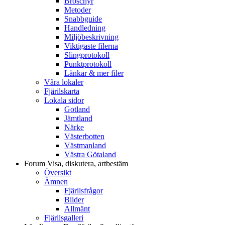
Broschyr
Metoder
Snabbguide
Handledning
Miljöbeskrivning
Viktigaste filerna
Slingprotokoll
Punktprotokoll
Länkar & mer filer
Våra lokaler
Fjärilskarta
Lokala sidor
Gotland
Jämtland
Närke
Västerbotten
Västmanland
Västra Götaland
Forum
Visa, diskutera, artbestäm
Översikt
Ämnen
Fjärilsfrågor
Bilder
Allmänt
Fjärilsgalleri