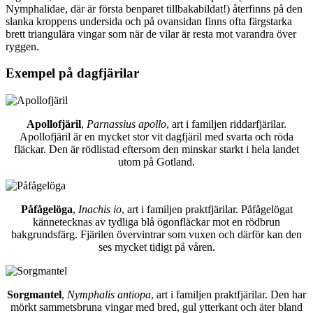
Nymphalidae, där är första benparet tillbakabildat!) återfinns på den
slanka kroppens undersida och på ovansidan finns ofta färgstarka
brett triangulära vingar som när de vilar är resta mot varandra över
ryggen.
Exempel på dagfjärilar
Apollofjäril
,
Parnassius apollo
, art i familjen riddarfjärilar.
Apollofjäril är en mycket stor vit dagfjäril med svarta och röda
fläckar. Den är rödlistad eftersom den minskar starkt i hela landet
utom på Gotland.
Påfågelöga
,
Inachis io
, art i familjen praktfjärilar. Påfågelögat
kännetecknas av tydliga blå ögonfläckar mot en rödbrun
bakgrundsfärg. Fjärilen övervintrar som vuxen och därför kan den
ses mycket tidigt på våren.
Sorgmantel
,
Nymphalis antiopa
, art i familjen praktfjärilar. Den har
mörkt sammetsbruna vingar med bred, gul ytterkant och äter bland