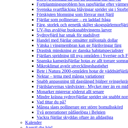
Fortplantningsproblem hos rapsfjärilar efter värmes
Svenska svartfläckiga blåvingar sprider sig i Storb
Förskjuten blomning som försvar mot fjäril
Fjärilar som pollinerare – en laddad fråga
Färg, storlek och genetik skiljer skogspärlemorfjär
UV-ljus avslöjar busksnabbvingens larver
Sydrovfjäril har smak för stadslivet
Handel med fjärilar omsätter miljontals dollar
Vätska i vingmembran kan ge fjärilsvingar färg
Drastisk minskning av danska habitatspecialister
Fjärilars spridning till nya områden i Sverige och
Spanska kamgräsfjärilar hotas av allt torrare somra
Mikroklimat avgör utvecklingshastighet
Bete i Natura 2000-områden hotar de väddnätfjäri
Nektar – tema med många variationer
Snabb anpassning till dagslängd hjälper svingelgräs
Fjärilslarvernas värdväxter– Mycket mer än en m
Monarker migrerar söderut allt senare
Mindre kräsna sydrovfjärilar sprider sig snabbt nor
Vad tittar du på?
Många slags pollinerare ger större bomullsskörd
Två generationer påfågelöga i Belgien
Vackra fjärilar skyddas oftare än alldagliga
Kalender
Anmäl dig här!