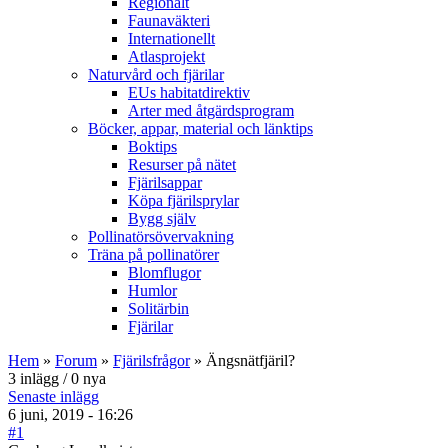
Regionalt
Faunaväkteri
Internationellt
Atlasprojekt
Naturvård och fjärilar
EUs habitatdirektiv
Arter med åtgärdsprogram
Böcker, appar, material och länktips
Boktips
Resurser på nätet
Fjärilsappar
Köpa fjärilsprylar
Bygg själv
Pollinatörsövervakning
Träna på pollinatörer
Blomflugor
Humlor
Solitärbin
Fjärilar
Hem
»
Forum
»
Fjärilsfrågor
» Ängsnätfjäril?
3 inlägg / 0 nya
Senaste inlägg
6 juni, 2019 - 16:26
#1