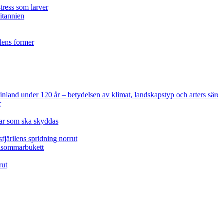
tress som larver
ritannien
ilens former
 Finland under 120 år
– betydelsen av klimat, landskapstyp och arters sär
r
lar som ska skyddas
fjärilens spridning norrut
idsommarbukett
rut