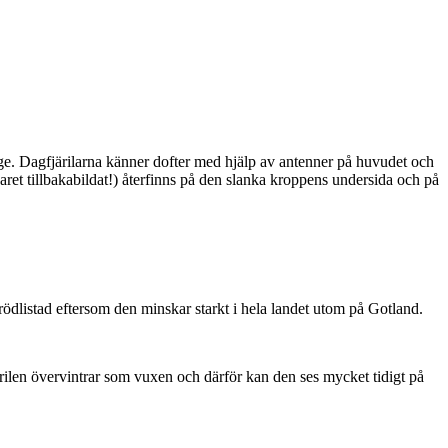
ge. Dagfjärilarna känner dofter med hjälp av antenner på huvudet och
ret tillbakabildat!) återfinns på den slanka kroppens undersida och på
är rödlistad eftersom den minskar starkt i hela landet utom på Gotland.
ärilen övervintrar som vuxen och därför kan den ses mycket tidigt på