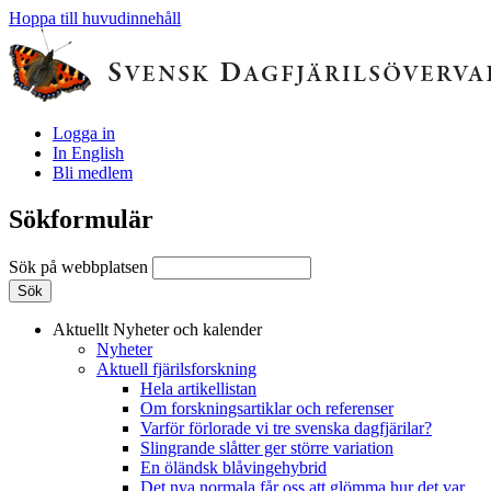
Hoppa till huvudinnehåll
Logga in
In English
Bli medlem
Sökformulär
Sök på webbplatsen
Aktuellt
Nyheter och kalender
Nyheter
Aktuell fjärilsforskning
Hela artikellistan
Om forskningsartiklar och referenser
Varför förlorade vi tre svenska dagfjärilar?
Slingrande slåtter ger större variation
En öländsk blåvingehybrid
Det nya normala får oss att glömma hur det var