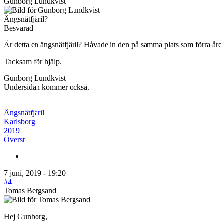
Gunborg Lundkvist
Ängsnätfjäril?
Besvarad
Är detta en ängsnätfjäril? Håvade in den på samma plats som förra året
Tacksam för hjälp.
Gunborg Lundkvist
Undersidan kommer också.
Ängsnätfjäril
Karlsborg
2019
Överst
7 juni, 2019 - 19:20
#4
Tomas Bergsand
Hej Gunborg,