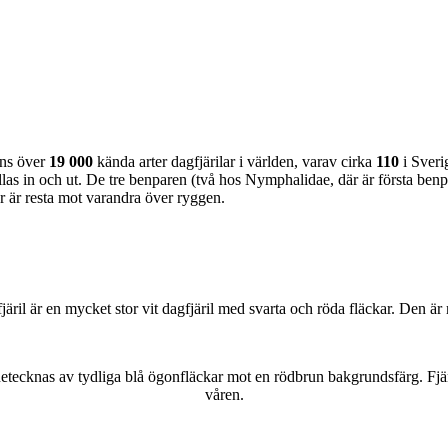
nns över
19 000
kända arter dagfjärilar i världen, varav cirka
110
i Sveri
as in och ut. De tre benparen (två hos Nymphalidae, där är första benpa
ar är resta mot varandra över ryggen.
lofjäril är en mycket stor vit dagfjäril med svarta och röda fläckar. Den 
kännetecknas av tydliga blå ögonfläckar mot en rödbrun bakgrundsfärg. Fj
våren.