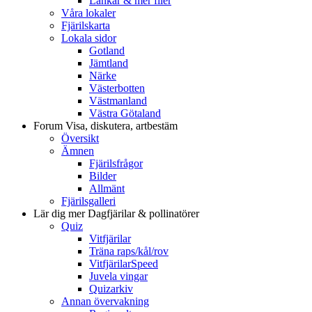
Länkar & mer filer
Våra lokaler
Fjärilskarta
Lokala sidor
Gotland
Jämtland
Närke
Västerbotten
Västmanland
Västra Götaland
Forum
Visa, diskutera, artbestäm
Översikt
Ämnen
Fjärilsfrågor
Bilder
Allmänt
Fjärilsgalleri
Lär dig mer
Dagfjärilar & pollinatörer
Quiz
Vitfjärilar
Träna raps/kål/rov
VitfjärilarSpeed
Juvela vingar
Quizarkiv
Annan övervakning