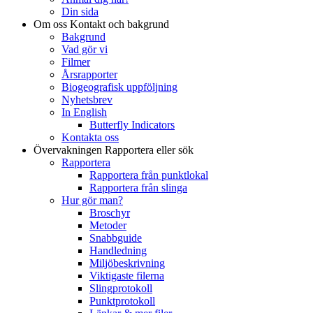
Din sida
Om oss
Kontakt och bakgrund
Bakgrund
Vad gör vi
Filmer
Årsrapporter
Biogeografisk uppföljning
Nyhetsbrev
In English
Butterfly Indicators
Kontakta oss
Övervakningen
Rapportera eller sök
Rapportera
Rapportera från punktlokal
Rapportera från slinga
Hur gör man?
Broschyr
Metoder
Snabbguide
Handledning
Miljöbeskrivning
Viktigaste filerna
Slingprotokoll
Punktprotokoll