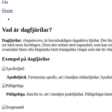
Glu
Överst
Vad är dagfjärilar?
Dagfjärilar
,
rhopalocera
, är huvudsakligen dagaktiva fjärilar. Det fi
ser med stora facettögon. Dom äter nektar med sugsnabel, som kan rull
ovansidan finns ofta färgstarka brett triangulära vingar som när de vil
Exempel på dagfjärilar
Apollofjäril
,
Parnassius apollo
, art i familjen riddarfjärilar. Apol
Påfågelöga
,
Inachis io
, art i familjen praktfjärilar. Påfågelögat 