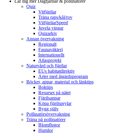
Lär dig mer
Dagfjärilar & pollinatörer
Quiz
Vitfjärilar
Träna raps/kål/rov
VitfjärilarSpeed
Juvela vingar
Quizarkiv
Annan övervakning
Regionalt
Faunaväkteri
Internationellt
Atlasprojekt
Naturvård och fjärilar
EUs habitatdirektiv
Arter med åtgärdsprogram
Böcker, appar, material och länktips
Boktips
Resurser på nätet
Fjärilsappar
Köpa fjärilsprylar
Bygg själv
Pollinatörsövervakning
Träna på pollinatörer
Blomflugor
Humlor