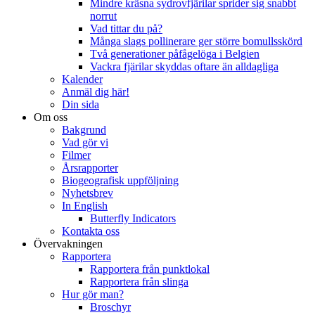
Mindre kräsna sydrovfjärilar sprider sig snabbt
norrut
Vad tittar du på?
Många slags pollinerare ger större bomullsskörd
Två generationer påfågelöga i Belgien
Vackra fjärilar skyddas oftare än alldagliga
Kalender
Anmäl dig här!
Din sida
Om oss
Bakgrund
Vad gör vi
Filmer
Årsrapporter
Biogeografisk uppföljning
Nyhetsbrev
In English
Butterfly Indicators
Kontakta oss
Övervakningen
Rapportera
Rapportera från punktlokal
Rapportera från slinga
Hur gör man?
Broschyr