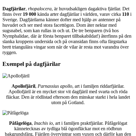
Dagfjärilar
,
rhopalocera
, är huvudsakligen dagaktiva fjärilar. Det
finns över
19 000
kända arter dagfjärilar i världen, varav cirka
110
i
Sverige. Dagfjärilarna känner dofter med hjälp av antenner på
huvudet och ser med stora facettögon. Dom äter nektar med
sugsnabel, som kan rullas in och ut. De tre benparen (två hos
Nymphalidae, där är första benparet tillbakabildat!) återfinns på den
slanka kroppens undersida och på ovansidan finns ofta färgstarka
brett triangulära vingar som när de vilar är resta mot varandra över
ryggen.
Exempel på dagfjärilar
Apollofjäril
,
Parnassius apollo
, art i familjen riddarfjärilar.
Apollofjäril är en mycket stor vit dagfjäril med svarta och röda
fläckar. Den är rödlistad eftersom den minskar starkt i hela landet
utom på Gotland.
Påfågelöga
,
Inachis io
, art i familjen praktfjärilar. Påfågelögat
kännetecknas av tydliga blå ögonfläckar mot en rödbrun
bakgrundsfärg. Fjärilen övervintrar som vuxen och därför kan den