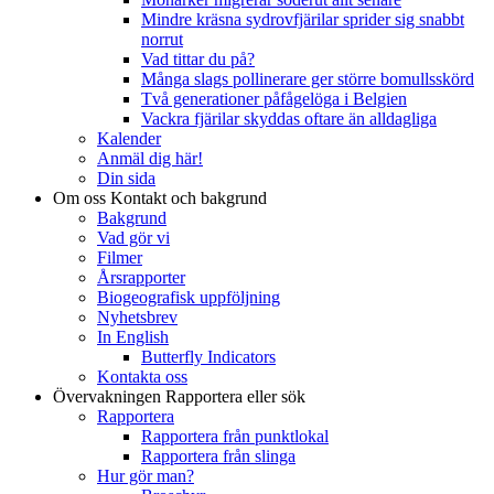
Mindre kräsna sydrovfjärilar sprider sig snabbt
norrut
Vad tittar du på?
Många slags pollinerare ger större bomullsskörd
Två generationer påfågelöga i Belgien
Vackra fjärilar skyddas oftare än alldagliga
Kalender
Anmäl dig här!
Din sida
Om oss
Kontakt och bakgrund
Bakgrund
Vad gör vi
Filmer
Årsrapporter
Biogeografisk uppföljning
Nyhetsbrev
In English
Butterfly Indicators
Kontakta oss
Övervakningen
Rapportera eller sök
Rapportera
Rapportera från punktlokal
Rapportera från slinga
Hur gör man?