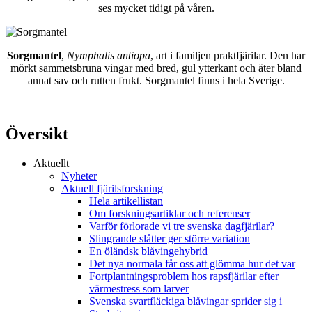
ses mycket tidigt på våren.
Sorgmantel
,
Nymphalis antiopa
, art i familjen praktfjärilar. Den har
mörkt sammetsbruna vingar med bred, gul ytterkant och äter bland
annat sav och rutten frukt. Sorgmantel finns i hela Sverige.
Översikt
Aktuellt
Nyheter
Aktuell fjärilsforskning
Hela artikellistan
Om forskningsartiklar och referenser
Varför förlorade vi tre svenska dagfjärilar?
Slingrande slåtter ger större variation
En öländsk blåvingehybrid
Det nya normala får oss att glömma hur det var
Fortplantningsproblem hos rapsfjärilar efter
värmestress som larver
Svenska svartfläckiga blåvingar sprider sig i