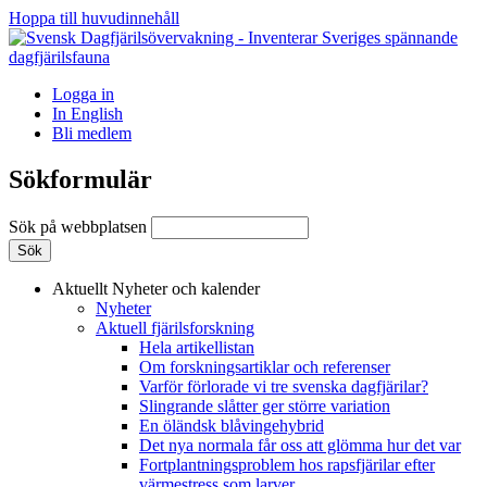
Hoppa till huvudinnehåll
Logga in
In English
Bli medlem
Sökformulär
Sök på webbplatsen
Aktuellt
Nyheter och kalender
Nyheter
Aktuell fjärilsforskning
Hela artikellistan
Om forskningsartiklar och referenser
Varför förlorade vi tre svenska dagfjärilar?
Slingrande slåtter ger större variation
En öländsk blåvingehybrid
Det nya normala får oss att glömma hur det var
Fortplantningsproblem hos rapsfjärilar efter
värmestress som larver