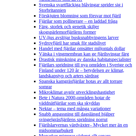
Svenska svartfläckiga blåvingar sprider sig i
Storbritannien
Förskjuten blomning som försvar mot fjäril
Fjärilar som pollinerare – en laddad fråga
Färg, storlek och genetik skiljer
skogspärlemorfjärilens former
UV-ljus avslöjar busksnabbvingens larver
Sydrovfjäril har smak för stadslivet
Handel med fjärilar omsätter miljontals dollar
Vätska i vingmembran kan ge fjärilsvingar färg
Drastisk minskning av danska habitatspecialister
Fjärilars spridning till nya områden i Sverige och
Finland under 120 år
– betydelsen av klimat,
landskapstyp och arters särdrag
Spanska kamgräsfjärilar hotas av allt torrare
somrar
Mikroklimat avgör utvecklingshastighet
Bete i Natura 2000-områden hotar de
väddnätfjärilar som ska skyddas
Nektar – tema med många variationer
Snabb anpassning till dagslängd hjälper
svingelgräsfjärilens spridning norrut
Fjärilslarvernas värdväxter– Mycket mer än en
midsommarbukett
Monarker migrerar söderut allt senare