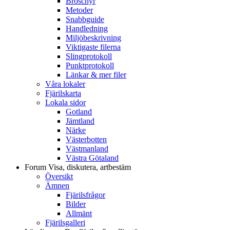
Broschyr
Metoder
Snabbguide
Handledning
Miljöbeskrivning
Viktigaste filerna
Slingprotokoll
Punktprotokoll
Länkar & mer filer
Våra lokaler
Fjärilskarta
Lokala sidor
Gotland
Jämtland
Närke
Västerbotten
Västmanland
Västra Götaland
Forum
Visa, diskutera, artbestäm
Översikt
Ämnen
Fjärilsfrågor
Bilder
Allmänt
Fjärilsgalleri