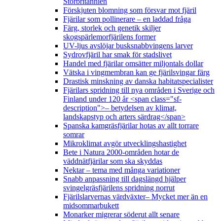
Storbritannien
Förskjuten blomning som försvar mot fjäril
Fjärilar som pollinerare – en laddad fråga
Färg, storlek och genetik skiljer
skogspärlemorfjärilens former
UV-ljus avslöjar busksnabbvingens larver
Sydrovfjäril har smak för stadslivet
Handel med fjärilar omsätter miljontals dollar
Vätska i vingmembran kan ge fjärilsvingar färg
Drastisk minskning av danska habitatspecialister
Fjärilars spridning till nya områden i Sverige och
Finland under 120 år <span class="sf-
description">– betydelsen av klimat,
landskapstyp och arters särdrag</span>
Spanska kamgräsfjärilar hotas av allt torrare
somrar
Mikroklimat avgör utvecklingshastighet
Bete i Natura 2000-områden hotar de
väddnätfjärilar som ska skyddas
Nektar – tema med många variationer
Snabb anpassning till dagslängd hjälper
svingelgräsfjärilens spridning norrut
Fjärilslarvernas värdväxter– Mycket mer än en
midsommarbukett
Monarker migrerar söderut allt senare