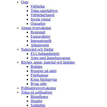
Quiz
Vitfjärilar
Träna raps/kål/rov
VitfjärilarSpeed
Juvela vingar
Quizarkiv
Annan övervakning
Regionalt
Faunaväkteri
Internationellt
Atlasprojekt
Naturvård och fjärilar
EUs habitatdirektiv
Arter med åtgärdsprogram
Böcker, appar, material och länktips
Boktips
Resurser på nätet
Fjärilsappar
Köpa fjärilsprylar
Bygg själv
Pollinatörsövervakning
Träna på pollinatörer
Blomflugor
Humlor
Solitärbin