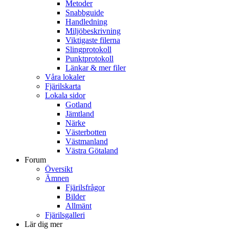
Metoder
Snabbguide
Handledning
Miljöbeskrivning
Viktigaste filerna
Slingprotokoll
Punktprotokoll
Länkar & mer filer
Våra lokaler
Fjärilskarta
Lokala sidor
Gotland
Jämtland
Närke
Västerbotten
Västmanland
Västra Götaland
Forum
Översikt
Ämnen
Fjärilsfrågor
Bilder
Allmänt
Fjärilsgalleri
Lär dig mer