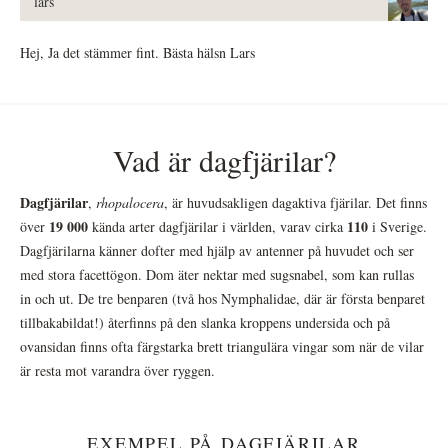
lars
Hej, Ja det stämmer fint. Bästa hälsn Lars
Vad är dagfjärilar?
Dagfjärilar
,
rhopalocera
, är huvudsakligen dagaktiva fjärilar. Det finns
19 000
110
över
kända arter dagfjärilar i världen, varav cirka
i Sverige.
Dagfjärilarna känner dofter med hjälp av antenner på huvudet och ser
med stora facettögon. Dom äter nektar med sugsnabel, som kan rullas
in och ut. De tre benparen (två hos Nymphalidae, där är första benparet
tillbakabildat!) återfinns på den slanka kroppens undersida och på
ovansidan finns ofta färgstarka brett triangulära vingar som när de vilar
är resta mot varandra över ryggen.
EXEMPEL PÅ DAGFJÄRILAR