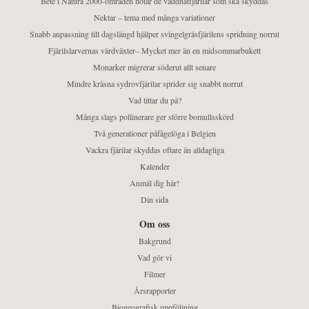
Bete i Natura 2000-områden hotar de väddnätfjärilar som ska skyddas
Nektar – tema med många variationer
Snabb anpassning till dagslängd hjälper svingelgräsfjärilens spridning norrut
Fjärilslarvernas värdväxter– Mycket mer än en midsommarbukett
Monarker migrerar söderut allt senare
Mindre kräsna sydrovfjärilar sprider sig snabbt norrut
Vad tittar du på?
Många slags pollinerare ger större bomullsskörd
Två generationer påfågelöga i Belgien
Vackra fjärilar skyddas oftare än alldagliga
Kalender
Anmäl dig här!
Din sida
Om oss
Bakgrund
Vad gör vi
Filmer
Årsrapporter
Biogeografisk uppföljning