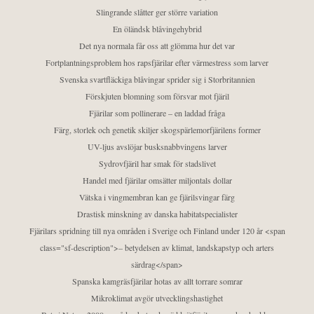
Slingrande slåtter ger större variation
En öländsk blåvingehybrid
Det nya normala får oss att glömma hur det var
Fortplantningsproblem hos rapsfjärilar efter värmestress som larver
Svenska svartfläckiga blåvingar sprider sig i Storbritannien
Förskjuten blomning som försvar mot fjäril
Fjärilar som pollinerare – en laddad fråga
Färg, storlek och genetik skiljer skogspärlemorfjärilens former
UV-ljus avslöjar busksnabbvingens larver
Sydrovfjäril har smak för stadslivet
Handel med fjärilar omsätter miljontals dollar
Vätska i vingmembran kan ge fjärilsvingar färg
Drastisk minskning av danska habitatspecialister
Fjärilars spridning till nya områden i Sverige och Finland under 120 år <span
class="sf-description">– betydelsen av klimat, landskapstyp och arters
särdrag</span>
Spanska kamgräsfjärilar hotas av allt torrare somrar
Mikroklimat avgör utvecklingshastighet