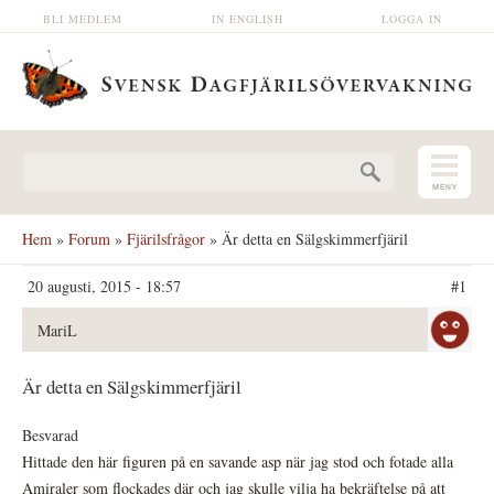
Hoppa till huvudinnehåll
BLI MEDLEM
IN ENGLISH
LOGGA IN
Sökformulär
Hem
»
Forum
»
Fjärilsfrågor
» Är detta en Sälgskimmerfjäril
20 augusti, 2015 - 18:57
#1
MariL
Är detta en Sälgskimmerfjäril
Besvarad
Hittade den här figuren på en savande asp när jag stod och fotade alla
Amiraler som flockades där och jag skulle vilja ha bekräftelse på att