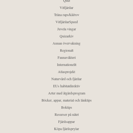
Quiz
Vitfjärilar
Träna raps/kål/rov
VitfjärilarSpeed
Juvela vingar
Quizarkiv
Annan övervakning
Regionalt
Faunaväkteri
Internationellt
Atlasprojekt
Naturvård och fjärilar
EUs habitatdirektiv
Arter med åtgärdsprogram
Böcker, appar, material och länktips
Boktips
Resurser på nätet
Fjärilsappar
Köpa fjärilsprylar