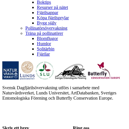
Boktips
Resurser på nätet
Fjärilsappar
Köpa fjärilsprylar
Bygg själv
Pollinatörsövervakning
Träna på pollinatörer
Blomflugor
Humlor
Solitärbin
Fjärilar
Svensk Dagfjärilsövervakning utförs i samarbete med
Naturvårdsverket, Lunds Universitet, ArtDatabanken, Sveriges
Entomologiska Förening och Butterfly Conservation Europe.
Skriv ett brev
Ring oss