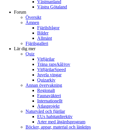
Västmanland
Västra Götaland
Forum
Översikt
Ämnen
Fjärilsfrågor
Bilder
Allmänt
Fjärilsgalleri
Lär dig mer
Quiz
Vitfjärilar
Träna raps/kål/rov
VitfjärilarSpeed
Juvela vingar
Quizarkiv
Annan övervakning
Regionalt
Faunaväkteri
Internationellt
Atlasprojekt
Naturvård och fjärilar
EUs habitatdirektiv
Arter med åtgärdsprogram
Böcker, appar, material och länktips