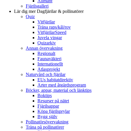
Allmänt
Fjärilsgalleri
Lär dig mer
Dagfjärilar & pollinatörer
Quiz
Vitfjärilar
Träna raps/kål/rov
VitfjärilarSpeed
Juvela vingar
Quizarkiv
Annan övervakning
Regionalt
Faunaväkteri
Internationellt
Atlasprojekt
Naturvård och fjärilar
EUs habitatdirektiv
Arter med åtgärdsprogram
Böcker, appar, material och länktips
Boktips
Resurser på nätet
Fjärilsappar
Köpa fjärilsprylar
Bygg själv
Pollinatörsövervakning
Träna på pollinatörer