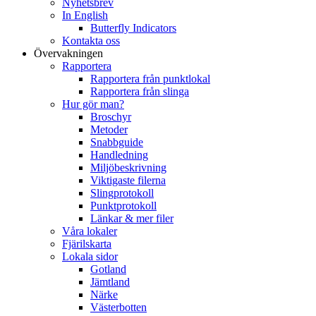
Nyhetsbrev
In English
Butterfly Indicators
Kontakta oss
Övervakningen
Rapportera
Rapportera från punktlokal
Rapportera från slinga
Hur gör man?
Broschyr
Metoder
Snabbguide
Handledning
Miljöbeskrivning
Viktigaste filerna
Slingprotokoll
Punktprotokoll
Länkar & mer filer
Våra lokaler
Fjärilskarta
Lokala sidor
Gotland
Jämtland
Närke
Västerbotten