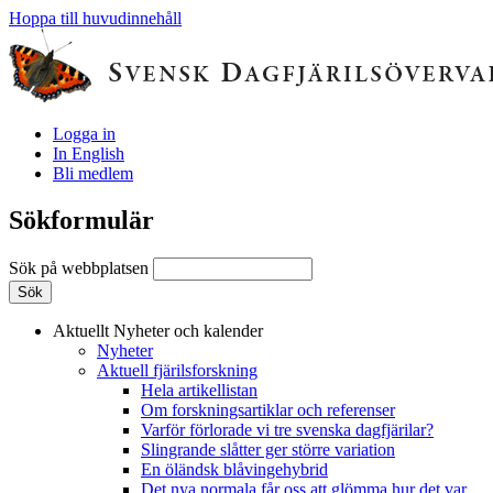
Hoppa till huvudinnehåll
Logga in
In English
Bli medlem
Sökformulär
Sök på webbplatsen
Aktuellt
Nyheter och kalender
Nyheter
Aktuell fjärilsforskning
Hela artikellistan
Om forskningsartiklar och referenser
Varför förlorade vi tre svenska dagfjärilar?
Slingrande slåtter ger större variation
En öländsk blåvingehybrid
Det nya normala får oss att glömma hur det var