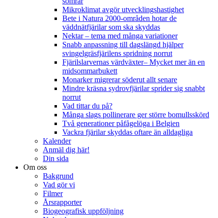
somrar
Mikroklimat avgör utvecklingshastighet
Bete i Natura 2000-områden hotar de
väddnätfjärilar som ska skyddas
Nektar – tema med många variationer
Snabb anpassning till dagslängd hjälper
svingelgräsfjärilens spridning norrut
Fjärilslarvernas värdväxter– Mycket mer än en
midsommarbukett
Monarker migrerar söderut allt senare
Mindre kräsna sydrovfjärilar sprider sig snabbt
norrut
Vad tittar du på?
Många slags pollinerare ger större bomullsskörd
Två generationer påfågelöga i Belgien
Vackra fjärilar skyddas oftare än alldagliga
Kalender
Anmäl dig här!
Din sida
Om oss
Bakgrund
Vad gör vi
Filmer
Årsrapporter
Biogeografisk uppföljning