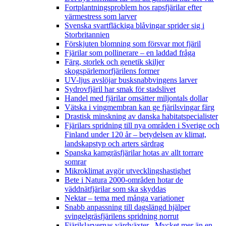
Fortplantningsproblem hos rapsfjärilar efter
värmestress som larver
Svenska svartfläckiga blåvingar sprider sig i
Storbritannien
Förskjuten blomning som försvar mot fjäril
Fjärilar som pollinerare – en laddad fråga
Färg, storlek och genetik skiljer
skogspärlemorfjärilens former
UV-ljus avslöjar busksnabbvingens larver
Sydrovfjäril har smak för stadslivet
Handel med fjärilar omsätter miljontals dollar
Vätska i vingmembran kan ge fjärilsvingar färg
Drastisk minskning av danska habitatspecialister
Fjärilars spridning till nya områden i Sverige och
Finland under 120 år
– betydelsen av klimat,
landskapstyp och arters särdrag
Spanska kamgräsfjärilar hotas av allt torrare
somrar
Mikroklimat avgör utvecklingshastighet
Bete i Natura 2000-områden hotar de
väddnätfjärilar som ska skyddas
Nektar – tema med många variationer
Snabb anpassning till dagslängd hjälper
svingelgräsfjärilens spridning norrut
Fjärilslarvernas värdväxter– Mycket mer än en