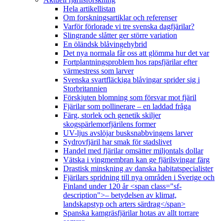
Hela artikellistan
Om forskningsartiklar och referenser
Varför förlorade vi tre svenska dagfjärilar?
Slingrande slåtter ger större variation
En öländsk blåvingehybrid
Det nya normala får oss att glömma hur det var
Fortplantningsproblem hos rapsfjärilar efter
värmestress som larver
Svenska svartfläckiga blåvingar sprider sig i
Storbritannien
Förskjuten blomning som försvar mot fjäril
Fjärilar som pollinerare – en laddad fråga
Färg, storlek och genetik skiljer
skogspärlemorfjärilens former
UV-ljus avslöjar busksnabbvingens larver
Sydrovfjäril har smak för stadslivet
Handel med fjärilar omsätter miljontals dollar
Vätska i vingmembran kan ge fjärilsvingar färg
Drastisk minskning av danska habitatspecialister
Fjärilars spridning till nya områden i Sverige och
Finland under 120 år <span class="sf-
description">– betydelsen av klimat,
landskapstyp och arters särdrag</span>
Spanska kamgräsfjärilar hotas av allt torrare