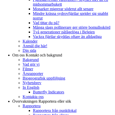
midsommarbukett
Monarker migrerar söderut allt senare
Mindre kräsna sydrovfjärilar sprider sig snabbt
norrut
Vad tittar du på?
Många slags pollinerare ger större bomullsskörd
Två generationer påfågelöga i Belgien
Vackra fjärilar skyddas oftare än alldagliga
Kalender
Anmäl dig här!
Din sida
Om oss
Kontakt och bakgrund
Bakgrund
Vad gör vi
Filmer
Årsrapporter
Biogeografisk uppföljning
Nyhetsbrev
In English
Butterfly Indicators
Kontakta oss
Övervakningen
Rapportera eller sök
Rapportera
Rapportera från punktlokal