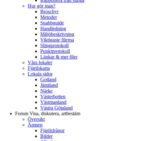
Rapportera från slinga
Hur gör man?
Broschyr
Metoder
Snabbguide
Handledning
Miljöbeskrivning
Viktigaste filerna
Slingprotokoll
Punktprotokoll
Länkar & mer filer
Våra lokaler
Fjärilskarta
Lokala sidor
Gotland
Jämtland
Närke
Västerbotten
Västmanland
Västra Götaland
Forum
Visa, diskutera, artbestäm
Översikt
Ämnen
Fjärilsfrågor
Bilder