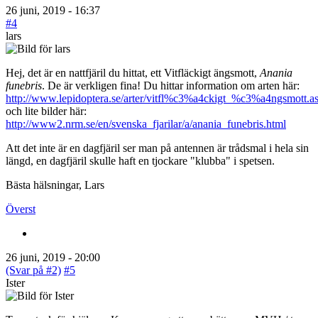
26 juni, 2019 - 16:37
#4
lars
Hej, det är en nattfjäril du hittat, ett Vitfläckigt ängsmott,
Anania
funebris
. De är verkligen fina! Du hittar information om arten här:
http://www.lepidoptera.se/arter/vitfl%c3%a4ckigt_%c3%a4ngsmott.a
och lite bilder här:
http://www2.nrm.se/en/svenska_fjarilar/a/anania_funebris.html
Att det inte är en dagfjäril ser man på antennen är trådsmal i hela sin
längd, en dagfjäril skulle haft en tjockare "klubba" i spetsen.
Bästa hälsningar, Lars
Överst
26 juni, 2019 - 20:00
(Svar på #2)
#5
Ister