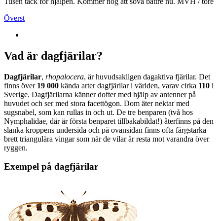
Tusen tack för hjälpen. Kommer nog att sova bättre nu. MVH / tore
Överst
Vad är dagfjärilar?
Dagfjärilar
,
rhopalocera
, är huvudsakligen dagaktiva fjärilar. Det
finns över
19 000
kända arter dagfjärilar i världen, varav cirka
110
i
Sverige. Dagfjärilarna känner dofter med hjälp av antenner på
huvudet och ser med stora facettögon. Dom äter nektar med
sugsnabel, som kan rullas in och ut. De tre benparen (två hos
Nymphalidae, där är första benparet tillbakabildat!) återfinns på den
slanka kroppens undersida och på ovansidan finns ofta färgstarka
brett triangulära vingar som när de vilar är resta mot varandra över
ryggen.
Exempel på dagfjärilar