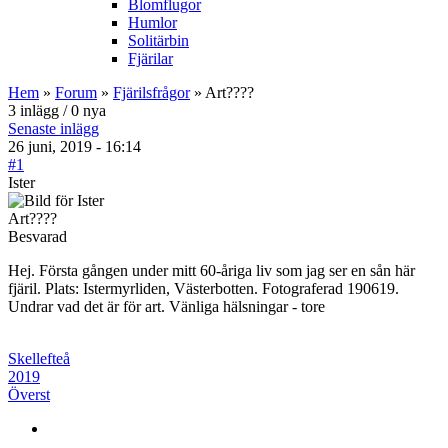
Blomflugor
Humlor
Solitärbin
Fjärilar
Hem
»
Forum
»
Fjärilsfrågor
» Art????
3 inlägg / 0 nya
Senaste inlägg
26 juni, 2019 - 16:14
#1
Ister
Art????
Besvarad
Hej. Första gången under mitt 60-åriga liv som jag ser en sån här
fjäril. Plats: Istermyrliden, Västerbotten. Fotograferad 190619.
Undrar vad det är för art. Vänliga hälsningar - tore
Skellefteå
2019
Överst