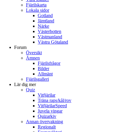
Fjärilskarta
Lokala sidor
Gotland
Jämtland
Närke
Västerbotten
Västmanland
Västra Götaland
Forum
Översikt
Ämnen
Fjärilsfrågor
Bilder
Allmänt
Fjärilsgalleri
Lär dig mer
Quiz
Vitfjärilar
Träna raps/kål/rov
VitfjärilarSpeed
Juvela vingar
Quizarkiv
Annan övervakning
Regionalt