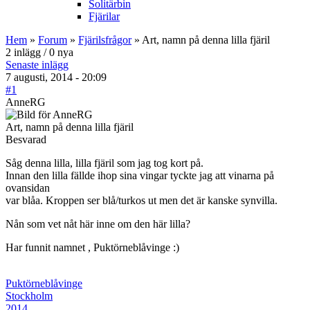
Solitärbin
Fjärilar
Hem
»
Forum
»
Fjärilsfrågor
» Art, namn på denna lilla fjäril
2 inlägg / 0 nya
Senaste inlägg
7 augusti, 2014 - 20:09
#1
AnneRG
Art, namn på denna lilla fjäril
Besvarad
Såg denna lilla, lilla fjäril som jag tog kort på.
Innan den lilla fällde ihop sina vingar tyckte jag att vinarna på
ovansidan
var blåa. Kroppen ser blå/turkos ut men det är kanske synvilla.
Nån som vet nåt här inne om den här lilla?
Har funnit namnet , Puktörneblåvinge :)
Puktörneblåvinge
Stockholm
2014