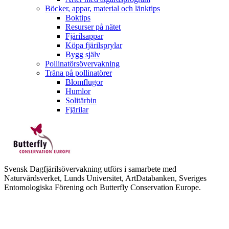
Böcker, appar, material och länktips
Boktips
Resurser på nätet
Fjärilsappar
Köpa fjärilsprylar
Bygg själv
Pollinatörsövervakning
Träna på pollinatörer
Blomflugor
Humlor
Solitärbin
Fjärilar
Svensk Dagfjärilsövervakning utförs i samarbete med
Naturvårdsverket, Lunds Universitet, ArtDatabanken, Sveriges
Entomologiska Förening och Butterfly Conservation Europe.