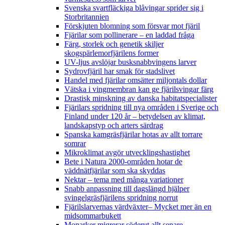
Svenska svartfläckiga blåvingar sprider sig i
Storbritannien
Förskjuten blomning som försvar mot fjäril
Fjärilar som pollinerare – en laddad fråga
Färg, storlek och genetik skiljer
skogspärlemorfjärilens former
UV-ljus avslöjar busksnabbvingens larver
Sydrovfjäril har smak för stadslivet
Handel med fjärilar omsätter miljontals dollar
Vätska i vingmembran kan ge fjärilsvingar färg
Drastisk minskning av danska habitatspecialister
Fjärilars spridning till nya områden i Sverige och
Finland under 120 år
– betydelsen av klimat,
landskapstyp och arters särdrag
Spanska kamgräsfjärilar hotas av allt torrare
somrar
Mikroklimat avgör utvecklingshastighet
Bete i Natura 2000-områden hotar de
väddnätfjärilar som ska skyddas
Nektar – tema med många variationer
Snabb anpassning till dagslängd hjälper
svingelgräsfjärilens spridning norrut
Fjärilslarvernas värdväxter– Mycket mer än en
midsommarbukett
Monarker migrerar söderut allt senare