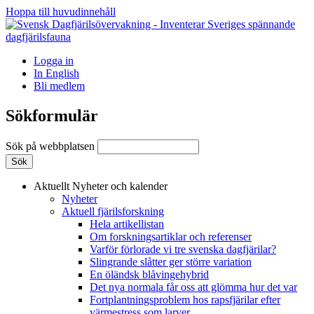
Hoppa till huvudinnehåll
Logga in
In English
Bli medlem
Sökformulär
Sök på webbplatsen
Aktuellt
Nyheter och kalender
Nyheter
Aktuell fjärilsforskning
Hela artikellistan
Om forskningsartiklar och referenser
Varför förlorade vi tre svenska dagfjärilar?
Slingrande slåtter ger större variation
En öländsk blåvingehybrid
Det nya normala får oss att glömma hur det var
Fortplantningsproblem hos rapsfjärilar efter
värmestress som larver