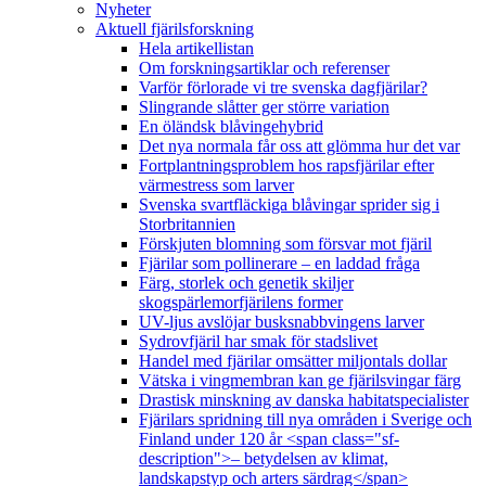
Nyheter
Aktuell fjärilsforskning
Hela artikellistan
Om forskningsartiklar och referenser
Varför förlorade vi tre svenska dagfjärilar?
Slingrande slåtter ger större variation
En öländsk blåvingehybrid
Det nya normala får oss att glömma hur det var
Fortplantningsproblem hos rapsfjärilar efter
värmestress som larver
Svenska svartfläckiga blåvingar sprider sig i
Storbritannien
Förskjuten blomning som försvar mot fjäril
Fjärilar som pollinerare – en laddad fråga
Färg, storlek och genetik skiljer
skogspärlemorfjärilens former
UV-ljus avslöjar busksnabbvingens larver
Sydrovfjäril har smak för stadslivet
Handel med fjärilar omsätter miljontals dollar
Vätska i vingmembran kan ge fjärilsvingar färg
Drastisk minskning av danska habitatspecialister
Fjärilars spridning till nya områden i Sverige och
Finland under 120 år <span class="sf-
description">– betydelsen av klimat,
landskapstyp och arters särdrag</span>