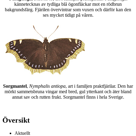
kännetecknas av tydliga blå ögonfläckar mot en rödbrun
bakgrundsfärg. Fjärilen övervintrar som vuxen och därför kan den
ses mycket tidigt på våren.
Sorgmantel
,
Nymphalis antiopa
, art i familjen praktfjärilar. Den har
mörkt sammetsbruna vingar med bred, gul ytterkant och äter bland
annat sav och rutten frukt. Sorgmantel finns i hela Sverige.
Översikt
Aktuellt