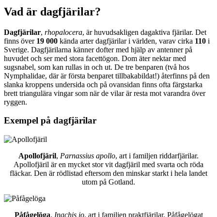
Vad är dagfjärilar?
Dagfjärilar
,
rhopalocera
, är huvudsakligen dagaktiva fjärilar. Det
finns över
19 000
kända arter dagfjärilar i världen, varav cirka
110
i
Sverige. Dagfjärilarna känner dofter med hjälp av antenner på
huvudet och ser med stora facettögon. Dom äter nektar med
sugsnabel, som kan rullas in och ut. De tre benparen (två hos
Nymphalidae, där är första benparet tillbakabildat!) återfinns på den
slanka kroppens undersida och på ovansidan finns ofta färgstarka
brett triangulära vingar som när de vilar är resta mot varandra över
ryggen.
Exempel på dagfjärilar
Apollofjäril
,
Parnassius apollo
, art i familjen riddarfjärilar.
Apollofjäril är en mycket stor vit dagfjäril med svarta och röda
fläckar. Den är rödlistad eftersom den minskar starkt i hela landet
utom på Gotland.
Påfågelöga
,
Inachis io
, art i familjen praktfjärilar. Påfågelögat