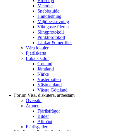
Broschyr
Metoder
Snabbguide
Handledning
Miljöbeskrivning
Viktigaste filerna
Slingprotokoll
Punktprotokoll
Länkar & mer filer
Våra lokaler
Fjärilskarta
Lokala sidor
Gotland
Jämtland
Närke
Västerbotten
Västmanland
Västra Götaland
Forum
Visa, diskutera, artbestäm
Översikt
Ämnen
Fjärilsfrågor
Bilder
Allmänt
Fjärilsgalleri