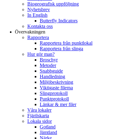
Biogeografisk uppföljning
Nyhetsbrev
In English
Butterfly Indicators
Kontakta oss
Övervakningen
Rapportera
Rapportera från punktlokal
Rapportera från slinga
Hur gör man?
Broschyr
Metoder
Snabbguide
Handledning
Miljöbeskrivning
Viktigaste filerna
Slingprotokoll
Punktprotokoll
Länkar & mer filer
Våra lokaler
Fjärilskarta
Lokala sidor
Gotland
Jämtland
Närke