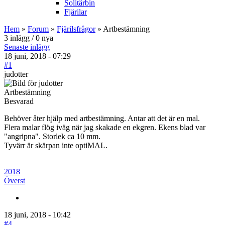
Solitärbin
Fjärilar
Hem
»
Forum
»
Fjärilsfrågor
» Artbestämning
3 inlägg / 0 nya
Senaste inlägg
18 juni, 2018 - 07:29
#1
judotter
Artbestämning
Besvarad
Behöver åter hjälp med artbestämning. Antar att det är en mal.
Flera malar flög iväg när jag skakade en ekgren. Ekens blad var
"angripna". Storlek ca 10 mm.
Tyvärr är skärpan inte optiMAL.
2018
Överst
18 juni, 2018 - 10:42
#4