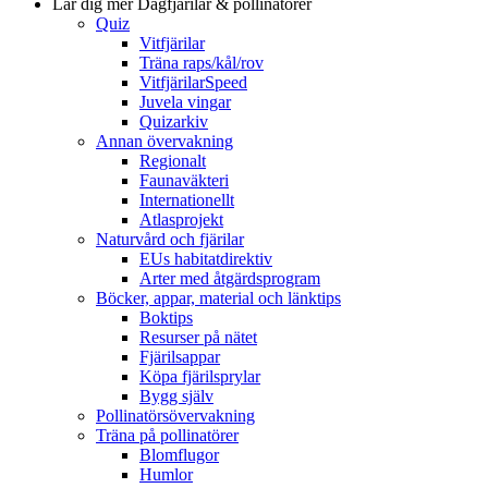
Lär dig mer
Dagfjärilar & pollinatörer
Quiz
Vitfjärilar
Träna raps/kål/rov
VitfjärilarSpeed
Juvela vingar
Quizarkiv
Annan övervakning
Regionalt
Faunaväkteri
Internationellt
Atlasprojekt
Naturvård och fjärilar
EUs habitatdirektiv
Arter med åtgärdsprogram
Böcker, appar, material och länktips
Boktips
Resurser på nätet
Fjärilsappar
Köpa fjärilsprylar
Bygg själv
Pollinatörsövervakning
Träna på pollinatörer
Blomflugor
Humlor