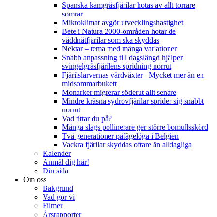
Spanska kamgräsfjärilar hotas av allt torrare
somrar
Mikroklimat avgör utvecklingshastighet
Bete i Natura 2000-områden hotar de
väddnätfjärilar som ska skyddas
Nektar – tema med många variationer
Snabb anpassning till dagslängd hjälper
svingelgräsfjärilens spridning norrut
Fjärilslarvernas värdväxter– Mycket mer än en
midsommarbukett
Monarker migrerar söderut allt senare
Mindre kräsna sydrovfjärilar sprider sig snabbt
norrut
Vad tittar du på?
Många slags pollinerare ger större bomullsskörd
Två generationer påfågelöga i Belgien
Vackra fjärilar skyddas oftare än alldagliga
Kalender
Anmäl dig här!
Din sida
Om oss
Bakgrund
Vad gör vi
Filmer
Årsrapporter