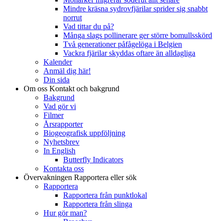
Mindre kräsna sydrovfjärilar sprider sig snabbt
norrut
Vad tittar du på?
Många slags pollinerare ger större bomullsskörd
Två generationer påfågelöga i Belgien
Vackra fjärilar skyddas oftare än alldagliga
Kalender
Anmäl dig här!
Din sida
Om oss
Kontakt och bakgrund
Bakgrund
Vad gör vi
Filmer
Årsrapporter
Biogeografisk uppföljning
Nyhetsbrev
In English
Butterfly Indicators
Kontakta oss
Övervakningen
Rapportera eller sök
Rapportera
Rapportera från punktlokal
Rapportera från slinga
Hur gör man?