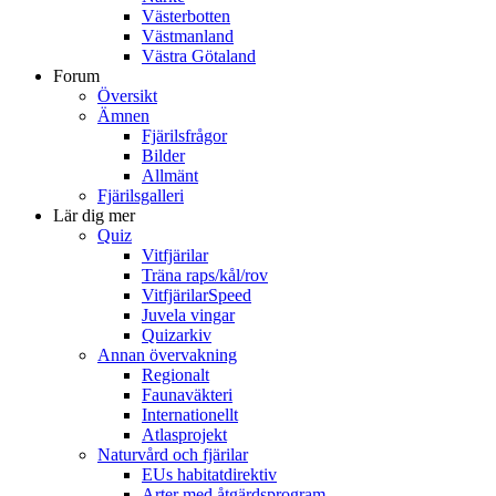
Västerbotten
Västmanland
Västra Götaland
Forum
Översikt
Ämnen
Fjärilsfrågor
Bilder
Allmänt
Fjärilsgalleri
Lär dig mer
Quiz
Vitfjärilar
Träna raps/kål/rov
VitfjärilarSpeed
Juvela vingar
Quizarkiv
Annan övervakning
Regionalt
Faunaväkteri
Internationellt
Atlasprojekt
Naturvård och fjärilar
EUs habitatdirektiv
Arter med åtgärdsprogram