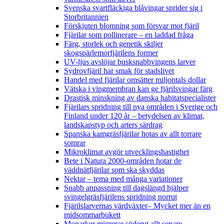
Svenska svartfläckiga blåvingar sprider sig i
Storbritannien
Förskjuten blomning som försvar mot fjäril
Fjärilar som pollinerare – en laddad fråga
Färg, storlek och genetik skiljer
skogspärlemorfjärilens former
UV-ljus avslöjar busksnabbvingens larver
Sydrovfjäril har smak för stadslivet
Handel med fjärilar omsätter miljontals dollar
Vätska i vingmembran kan ge fjärilsvingar färg
Drastisk minskning av danska habitatspecialister
Fjärilars spridning till nya områden i Sverige och
Finland under 120 år
– betydelsen av klimat,
landskapstyp och arters särdrag
Spanska kamgräsfjärilar hotas av allt torrare
somrar
Mikroklimat avgör utvecklingshastighet
Bete i Natura 2000-områden hotar de
väddnätfjärilar som ska skyddas
Nektar – tema med många variationer
Snabb anpassning till dagslängd hjälper
svingelgräsfjärilens spridning norrut
Fjärilslarvernas värdväxter– Mycket mer än en
midsommarbukett
Monarker migrerar söderut allt senare