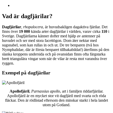
Vad är dagfjärilar?
Dagfjärilar
,
rhopalocera
, är huvudsakligen dagaktiva fjärilar. Det
finns över
19 000
kända arter dagfjärilar i världen, varav cirka
110
i
Sverige. Dagfjärilarna känner dofter med hjälp av antenner på
huvudet och ser med stora facettögon. Dom äter nektar med
sugsnabel, som kan rullas in och ut. De tre benparen (två hos
Nymphalidae, där är första benparet tillbakabildat!) återfinns på den
slanka kroppens undersida och på ovansidan finns ofta färgstarka
brett triangulära vingar som när de vilar är resta mot varandra över
ryggen.
Exempel på dagfjärilar
Apollofjäril
,
Parnassius apollo
, art i familjen riddarfjärilar.
Apollofjäril är en mycket stor vit dagfjäril med svarta och röda
fläckar. Den är rödlistad eftersom den minskar starkt i hela landet
utom på Gotland.