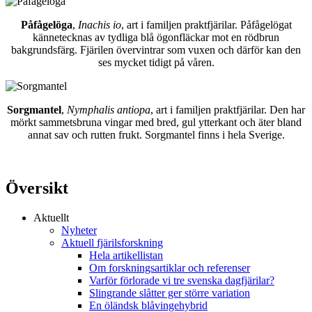
Påfågelöga
,
Inachis io
, art i familjen praktfjärilar. Påfågelögat
kännetecknas av tydliga blå ögonfläckar mot en rödbrun
bakgrundsfärg. Fjärilen övervintrar som vuxen och därför kan den
ses mycket tidigt på våren.
Sorgmantel
,
Nymphalis antiopa
, art i familjen praktfjärilar. Den har
mörkt sammetsbruna vingar med bred, gul ytterkant och äter bland
annat sav och rutten frukt. Sorgmantel finns i hela Sverige.
Översikt
Aktuellt
Nyheter
Aktuell fjärilsforskning
Hela artikellistan
Om forskningsartiklar och referenser
Varför förlorade vi tre svenska dagfjärilar?
Slingrande slåtter ger större variation
En öländsk blåvingehybrid