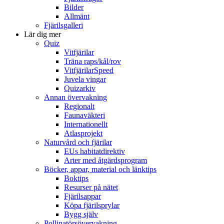
Bilder
Allmänt
Fjärilsgalleri
Lär dig mer
Quiz
Vitfjärilar
Träna raps/kål/rov
VitfjärilarSpeed
Juvela vingar
Quizarkiv
Annan övervakning
Regionalt
Faunaväkteri
Internationellt
Atlasprojekt
Naturvård och fjärilar
EUs habitatdirektiv
Arter med åtgärdsprogram
Böcker, appar, material och länktips
Boktips
Resurser på nätet
Fjärilsappar
Köpa fjärilsprylar
Bygg själv
Pollinatörsövervakning