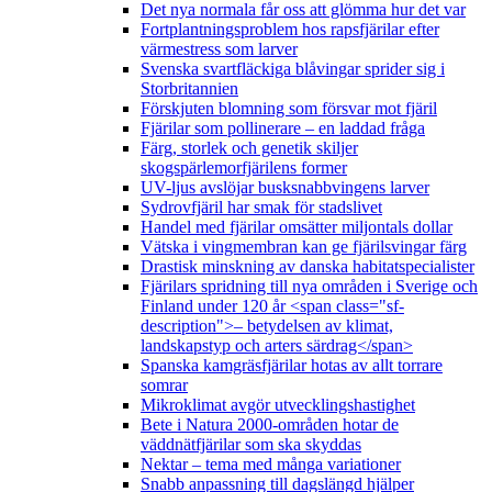
Det nya normala får oss att glömma hur det var
Fortplantningsproblem hos rapsfjärilar efter
värmestress som larver
Svenska svartfläckiga blåvingar sprider sig i
Storbritannien
Förskjuten blomning som försvar mot fjäril
Fjärilar som pollinerare – en laddad fråga
Färg, storlek och genetik skiljer
skogspärlemorfjärilens former
UV-ljus avslöjar busksnabbvingens larver
Sydrovfjäril har smak för stadslivet
Handel med fjärilar omsätter miljontals dollar
Vätska i vingmembran kan ge fjärilsvingar färg
Drastisk minskning av danska habitatspecialister
Fjärilars spridning till nya områden i Sverige och
Finland under 120 år <span class="sf-
description">– betydelsen av klimat,
landskapstyp och arters särdrag</span>
Spanska kamgräsfjärilar hotas av allt torrare
somrar
Mikroklimat avgör utvecklingshastighet
Bete i Natura 2000-områden hotar de
väddnätfjärilar som ska skyddas
Nektar – tema med många variationer
Snabb anpassning till dagslängd hjälper