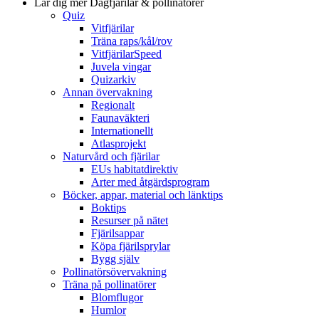
Lär dig mer
Dagfjärilar & pollinatörer
Quiz
Vitfjärilar
Träna raps/kål/rov
VitfjärilarSpeed
Juvela vingar
Quizarkiv
Annan övervakning
Regionalt
Faunaväkteri
Internationellt
Atlasprojekt
Naturvård och fjärilar
EUs habitatdirektiv
Arter med åtgärdsprogram
Böcker, appar, material och länktips
Boktips
Resurser på nätet
Fjärilsappar
Köpa fjärilsprylar
Bygg själv
Pollinatörsövervakning
Träna på pollinatörer
Blomflugor
Humlor