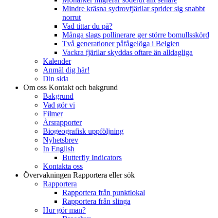
Mindre kräsna sydrovfjärilar sprider sig snabbt
norrut
Vad tittar du på?
Många slags pollinerare ger större bomullsskörd
Två generationer påfågelöga i Belgien
Vackra fjärilar skyddas oftare än alldagliga
Kalender
Anmäl dig här!
Din sida
Om oss
Kontakt och bakgrund
Bakgrund
Vad gör vi
Filmer
Årsrapporter
Biogeografisk uppföljning
Nyhetsbrev
In English
Butterfly Indicators
Kontakta oss
Övervakningen
Rapportera eller sök
Rapportera
Rapportera från punktlokal
Rapportera från slinga
Hur gör man?