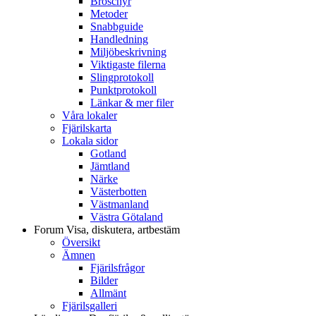
Broschyr
Metoder
Snabbguide
Handledning
Miljöbeskrivning
Viktigaste filerna
Slingprotokoll
Punktprotokoll
Länkar & mer filer
Våra lokaler
Fjärilskarta
Lokala sidor
Gotland
Jämtland
Närke
Västerbotten
Västmanland
Västra Götaland
Forum
Visa, diskutera, artbestäm
Översikt
Ämnen
Fjärilsfrågor
Bilder
Allmänt
Fjärilsgalleri