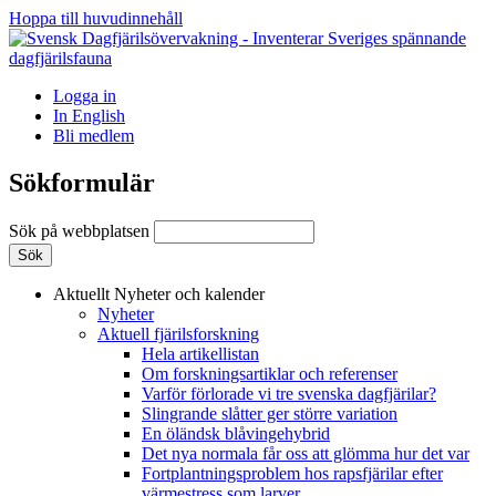
Hoppa till huvudinnehåll
Logga in
In English
Bli medlem
Sökformulär
Sök på webbplatsen
Aktuellt
Nyheter och kalender
Nyheter
Aktuell fjärilsforskning
Hela artikellistan
Om forskningsartiklar och referenser
Varför förlorade vi tre svenska dagfjärilar?
Slingrande slåtter ger större variation
En öländsk blåvingehybrid
Det nya normala får oss att glömma hur det var
Fortplantningsproblem hos rapsfjärilar efter
värmestress som larver