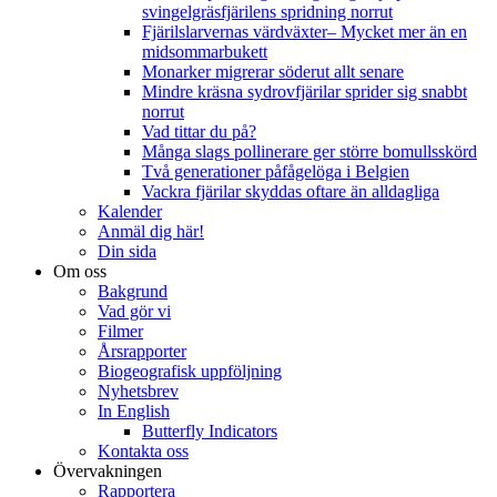
svingelgräsfjärilens spridning norrut
Fjärilslarvernas värdväxter– Mycket mer än en
midsommarbukett
Monarker migrerar söderut allt senare
Mindre kräsna sydrovfjärilar sprider sig snabbt
norrut
Vad tittar du på?
Många slags pollinerare ger större bomullsskörd
Två generationer påfågelöga i Belgien
Vackra fjärilar skyddas oftare än alldagliga
Kalender
Anmäl dig här!
Din sida
Om oss
Bakgrund
Vad gör vi
Filmer
Årsrapporter
Biogeografisk uppföljning
Nyhetsbrev
In English
Butterfly Indicators
Kontakta oss
Övervakningen
Rapportera