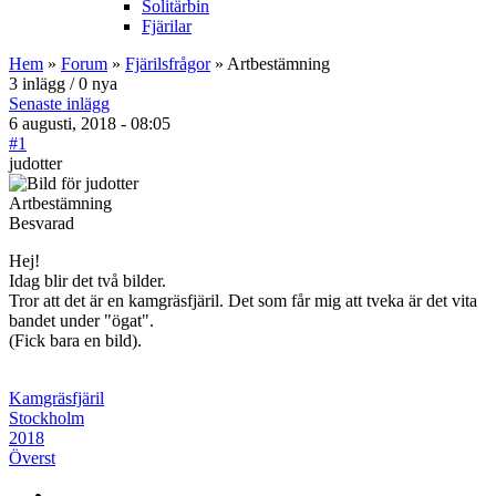
Solitärbin
Fjärilar
Hem
»
Forum
»
Fjärilsfrågor
» Artbestämning
3 inlägg / 0 nya
Senaste inlägg
6 augusti, 2018 - 08:05
#1
judotter
Artbestämning
Besvarad
Hej!
Idag blir det två bilder.
Tror att det är en kamgräsfjäril. Det som får mig att tveka är det vita
bandet under "ögat".
(Fick bara en bild).
Kamgräsfjäril
Stockholm
2018
Överst