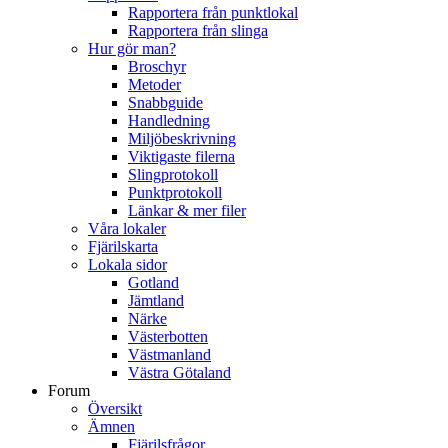
Rapportera från punktlokal
Rapportera från slinga
Hur gör man?
Broschyr
Metoder
Snabbguide
Handledning
Miljöbeskrivning
Viktigaste filerna
Slingprotokoll
Punktprotokoll
Länkar & mer filer
Våra lokaler
Fjärilskarta
Lokala sidor
Gotland
Jämtland
Närke
Västerbotten
Västmanland
Västra Götaland
Forum
Översikt
Ämnen
Fjärilsfrågor